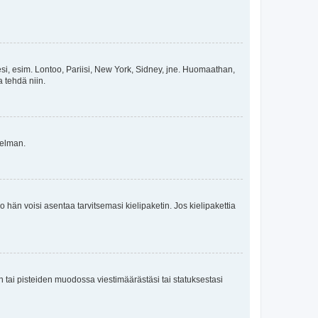
esi, esim. Lontoo, Pariisi, New York, Sidney, jne. Huomaathan,
a tehdä niin.
gelman.
ko hän voisi asentaa tarvitsemasi kielipaketin. Jos kielipakettia
en tai pisteiden muodossa viestimäärästäsi tai statuksestasi