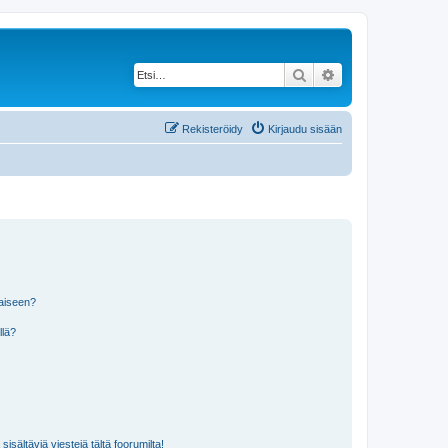
Etsi
Tarkennettu haku
Rekisteröidy
Kirjaudu sisään
laiseen?
llä?
isältäviä viestejä tältä foorumilta!