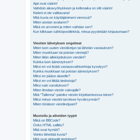
Ajat ovat väärin!
Vaihdoin aikavyöhykkeen ja kellonaika on silti väärin!
Kieleni ei ole valittavana!
Mitä kuvia on käyttäjänimeni vieressä?
Miten asetan avataren?
Mikä on arvonimi ja miten vaihdan sen?
Kun klikkaan sähköpostilinkkiä, minua pyydetään kirjautumaan?
Viestien lähetyksen ongelmat
Miten luon uuden viestiketjun tai lähetän vastauksen?
Miten muokkaan tai poistan viestejä?
Miten liitän allekirjoituksen viestiini?
Kuinka luon äänestyksen?
Miksi en voi lisätä vastausvaihtoehtoja kyselyyn?
Kuinka muokkaan tai poistan äänestyksen?
Miksi en pääse alueelle?
Miksi en voi liittää tiedostoja?
Miksi sain varoituksen?
Miten ilmoitan viestin valvojalle?
Mitä “Tallenna”-painike viestin kirjoittamisessa tekee?
Miksi minun viestini tarvitsee hyväksynnän?
Miten tönäisen viestiketjuani?
Muotoilu ja aiheiden tyypit
Mikä on BBCode?
Onko HTML sallittu?
Mitä ovat hymiöt?
Voinko lähettää kuvia?
Mitä ovat globaalit tiedotteet?