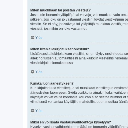
Miten muokkaan tai poistan viestejä?
Jos et ole foorumin ylläpitäjä tai valvoja, voit muokata vain om
jälkeen. Jos joku on jo vastannut viestiin, löydät viestiketjuu
viestiin. Se ei näy, jos valvoja tai ylläpitäjä muokkaa viestiä,
viestejä, jos niihin on joku vastannut.
Ylös
Miten liitän allekirjoituksen viestiini?
Lisätäksesi allekirjoituksen viestiisi, sinun täytyy ensin luoda s
allekirjoituksen automaattisesti aina kaikkiin viesteihisi tekemäl
viestinkirjoituslomakkeessa.
Ylös
Kuinka luon äänestyksen?
Kun kirjoitat uuta viestiketjua tai muokkaat viestiketjun ensimmäi
äänestysten luomiseen. Syötä otsikko ja ainakin kaksi vaihtoehto
käyttäjät voivat valita kohdasta You can also set the number of
viimeisenä voit antaa käyttäjille mahdollisuuden muuttaa ääntä
Ylös
Miksi en voi lisätä vastausvaihtoehtoja kyselyyn?
Kyselyn vastausvaihtoehtojen määrä on foorumin ylläpitäjän määr