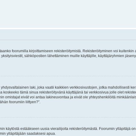
vitaanko foorumilla kirjoittamiseen rekisteröitymistä. Rekisteröityminen voi kuitenkin
 yksityisviestit, sähköpostien lähettäminen muille käyttäjille, käyttäjäryhmien jäs
hdysvaltalainen laki, joka vaatii kaikkien verkkosivustojen, jotka mahdollisesti kerää
a koskeeko tämä sinua rekisteröityvänä käyttäjänä tai verkkosivua jolle olet rekis
 omistajat eivät voi antaa lakineuvontaa ja eivät ole yhteyshenkilöitä minkäänla
ähän foorumiin liittyen?”.
nin käytöstä estääkseen uusia vierailijoita rekisteröitymästä. Foorumin ylläpitäjä on v
umin ylläpitäjään saadaksesi apua.