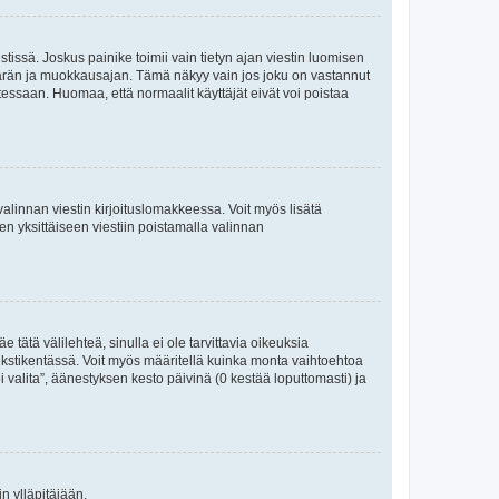
tissä. Joskus painike toimii vain tietyn ajan viestin luomisen
umäärän ja muokkausajan. Tämä näkyy vain jos joku on vastannut
tessaan. Huomaa, että normaalit käyttäjät eivät voi poistaa
valinnan viestin kirjoituslomakkeessa. Voit myös lisätä
isen yksittäiseen viestiin poistamalla valinnan
 tätä välilehteä, sinulla ei ole tarvittavia oikeuksia
 tekstikentässä. Voit myös määritellä kuinka monta vaihtoehtoa
 valita”, äänestyksen kesto päivinä (0 kestää loputtomasti) ja
n ylläpitäjään.