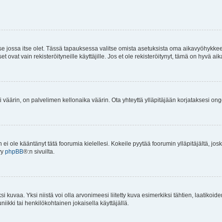
 se jossa itse olet. Tässä tapauksessa valitse omista asetuksista oma aikavyöhykke
vat vain rekisteröityneille käyttäjille. Jos et ole rekisteröitynyt, tämä on hyvä aik
i väärin, on palvelimen kellonaika väärin. Ota yhteyttä ylläpitäjään korjataksesi on
an ei ole kääntänyt tätä foorumia kielellesi. Kokeile pyytää foorumin ylläpitäjältä, jos
yy
phpBB
®:n sivuilta.
 kuvaa. Yksi niistä voi olla arvonimeesi liitetty kuva esimerkiksi tähtien, laatikoid
iikki tai henkilökohtainen jokaisella käyttäjällä.