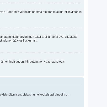
 kuvan. Foorumin ylläpitäjä päättää otetaanko avataret käyttöön ja
i vaihtaa minkään arvonimen tekstiä, sillä nämä ovat ylläpitäjän
sti pienentää viestilaskuriasi.
 tämän ominaisuuden. Kirjautuminen vaaditaan, jotta
 rekisteröitymisen. Lista sinun oikeuksistasi alueella on