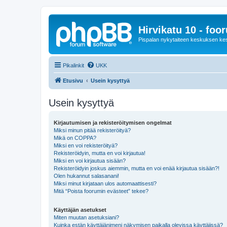
Hirvikatu 10 - foo
Pispalan nykytaiteen keskuksen ke
Pikalinkit
UKK
Etusivu
Usein kysyttyä
Usein kysyttyä
Kirjautumisen ja rekisteröitymisen ongelmat
Miksi minun pitää rekisteröityä?
Mikä on COPPA?
Miksi en voi rekisteröityä?
Rekisteröidyin, mutta en voi kirjautua!
Miksi en voi kirjautua sisään?
Rekisteröidyin joskus aiemmin, mutta en voi enää kirjautua sisään?!
Olen hukannut salasanani!
Miksi minut kirjataan ulos automaattisesti?
Mitä “Poista foorumin evästeet” tekee?
Käyttäjän asetukset
Miten muutan asetuksiani?
Kuinka estän käyttäjänimeni näkymisen paikalla olevissa käyttäjissä?