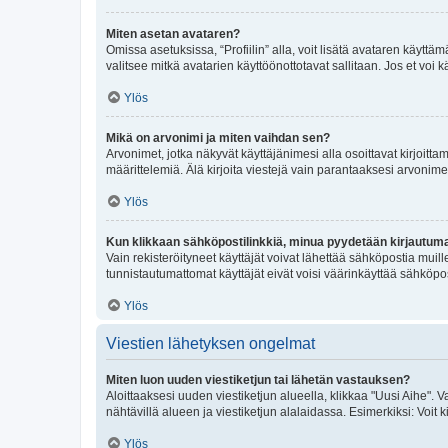
Miten asetan avataren?
Omissa asetuksissa, “Profiilin” alla, voit lisätä avataren käyttä
valitsee mitkä avatarien käyttöönottotavat sallitaan. Jos et voi k
Ylös
Mikä on arvonimi ja miten vaihdan sen?
Arvonimet, jotka näkyvät käyttäjänimesi alla osoittavat kirjoittam
määrittelemiä. Älä kirjoita viestejä vain parantaaksesi arvonimeäs
Ylös
Kun klikkaan sähköpostilinkkiä, minua pyydetään kirjautum
Vain rekisteröityneet käyttäjät voivat lähettää sähköpostia muil
tunnistautumattomat käyttäjät eivät voisi väärinkäyttää sähköpo
Ylös
Viestien lähetyksen ongelmat
Miten luon uuden viestiketjun tai lähetän vastauksen?
Aloittaaksesi uuden viestiketjun alueella, klikkaa "Uusi Aihe". Va
nähtävillä alueen ja viestiketjun alalaidassa. Esimerkiksi: Voit kir
Ylös