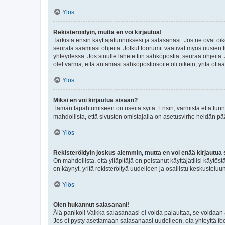
Ylös
Rekisteröidyin, mutta en voi kirjautua!
Tarkista ensin käyttäjätunnuksesi ja salasanasi. Jos ne ovat oik
seurata saamiasi ohjeita. Jotkut foorumit vaativat myös uusien tu
yhteydessä. Jos sinulle lähetettiin sähköpostia, seuraa ohjeita
olet varma, että antamasi sähköpostiosoite oli oikein, yritä ottaa
Ylös
Miksi en voi kirjautua sisään?
Tämän tapahtumiseen on useita syitä. Ensin, varmista että tunnuk
mahdollista, että sivuston omistajalla on asetusvirhe heidän pää
Ylös
Rekisteröidyin joskus aiemmin, mutta en voi enää kirjautua 
On mahdollista, että ylläpitäjä on poistanut käyttäjätilisi käytö
on käynyt, yritä rekisteröityä uudelleen ja osallistu keskusteluu
Ylös
Olen hukannut salasanani!
Älä panikoi! Vaikka salasanaasi ei voida palauttaa, se voidaan 
Jos et pysty asettamaan salasanaasi uudelleen, ota yhteyttä foo