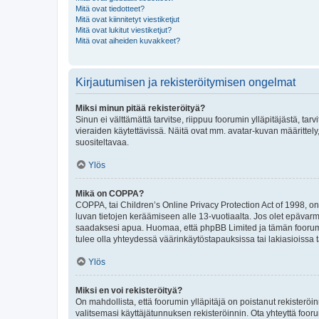
Mitä ovat tiedotteet?
Mitä ovat kiinnitetyt viestiketjut
Mitä ovat lukitut viestiketjut?
Mitä ovat aiheiden kuvakkeet?
Kirjautumisen ja rekisteröitymisen ongelmat
Miksi minun pitää rekisteröityä?
Sinun ei välttämättä tarvitse, riippuu foorumin ylläpitäjästä, tar
vieraiden käytettävissä. Näitä ovat mm. avatar-kuvan määrittely,
suositeltavaa.
Ylös
Mikä on COPPA?
COPPA, tai Children’s Online Privacy Protection Act of 1998, on y
luvan tietojen keräämiseen alle 13-vuotiaalta. Jos olet epävarm
saadaksesi apua. Huomaa, että phpBB Limited ja tämän foorumin
tulee olla yhteydessä väärinkäytöstapauksissa tai lakiasioissa t
Ylös
Miksi en voi rekisteröityä?
On mahdollista, että foorumin ylläpitäjä on poistanut rekisteröin
valitsemasi käyttäjätunnuksen rekisteröinnin. Ota yhteyttä foor