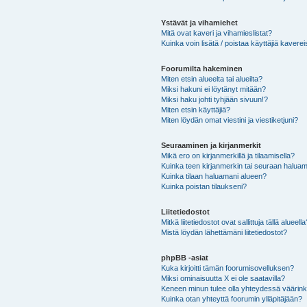
Ystävät ja vihamiehet
Mitä ovat kaveri ja vihamieslistat?
Kuinka voin lisätä / poistaa käyttäjiä kaverei
Foorumilta hakeminen
Miten etsin alueelta tai alueilta?
Miksi hakuni ei löytänyt mitään?
Miksi haku johti tyhjään sivuun!?
Miten etsin käyttäjiä?
Miten löydän omat viestini ja viestiketjuni?
Seuraaminen ja kirjanmerkit
Mikä ero on kirjanmerkillä ja tilaamisella?
Kuinka teen kirjanmerkin tai seuraan haluam
Kuinka tilaan haluamani alueen?
Kuinka poistan tilaukseni?
Liitetiedostot
Mitkä liitetiedostot ovat sallittuja tällä alueell
Mistä löydän lähettämäni liitetiedostot?
phpBB -asiat
Kuka kirjoitti tämän foorumisovelluksen?
Miksi ominaisuutta X ei ole saatavilla?
Keneen minun tulee olla yhteydessä väärinkäy
Kuinka otan yhteyttä foorumin ylläpitäjään?