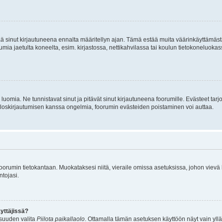
tää sinut kirjautuneena ennalta määritellyn ajan. Tämä estää muita väärinkäyttämäs
rumia jaetulta koneelta, esim. kirjastossa, nettikahvilassa tai koulun tietokoneluokas
luomia. Ne tunnistavat sinut ja pitävät sinut kirjautuneena foorumille. Evästeet tarj
i uloskirjautumisen kanssa ongelmia, foorumin evästeiden poistaminen voi auttaa.
n foorumin tietokantaan. Muokataksesi niitä, vieraile omissa asetuksissa, johon vievä
ntojasi.
yttäjissä?
isuuden valita
Piilota paikallaolo
. Ottamalla tämän asetuksen käyttöön näyt vain ylläpit