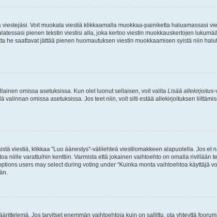
ia viestejäsi. Voit muokata viestiä klikkaamalla muokkaa-painiketta haluamassasi vies
n palatessasi pienen tekstin viestisi alla, joka kertoo viestin muokkauskertojen luk
 mutta he saattavat jättää pienen huomautuksen viestin muokkaamisen syistä niin halu
ellainen omissa asetuksissa. Kun olet luonut sellaisen, voit valita
Lisää allekirjoitus
-
lä valinnan omissa asetuksissa. Jos teet niin, voit silti estää allekirjoituksen liittäm
stä viestiä, klikkaa "Luo äänestys"-välilehteä viestilomakkeen alapuolella. Jos et näe
a niille varattuihin kenttiin. Varmista että jokainen vaihtoehto on omalla rivillään
 options users may select during voting under “Kuinka monta vaihtoehtoa käyttäjä voi
än.
ittelemä. Jos tarvitset enemmän vaihtoehtoja kuin on sallittu, ota yhteyttä foorumi