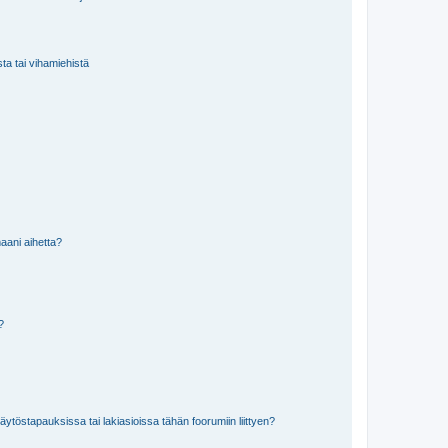
sta tai vihamiehistä
aani aihetta?
a?
töstapauksissa tai lakiasioissa tähän foorumiin liittyen?