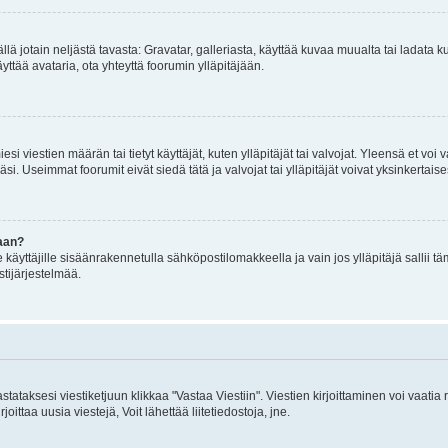
mällä jotain neljästä tavasta: Gravatar, galleriasta, käyttää kuvaa muualta tai ladata
äyttää avataria, ota yhteyttä foorumin ylläpitäjään.
iesi viestien määrän tai tietyt käyttäjät, kuten ylläpitäjät tai valvojat. Yleensä et vo
i. Useimmat foorumit eivät siedä tätä ja valvojat tai ylläpitäjät voivat yksinkertaise
aan?
le käyttäjille sisäänrakennetulla sähköpostilomakkeella ja vain jos ylläpitäjä sallii
stijärjestelmää.
stataksesi viestiketjuun klikkaa "Vastaa Viestiin". Viestien kirjoittaminen voi vaatia
joittaa uusia viestejä, Voit lähettää liitetiedostoja, jne.