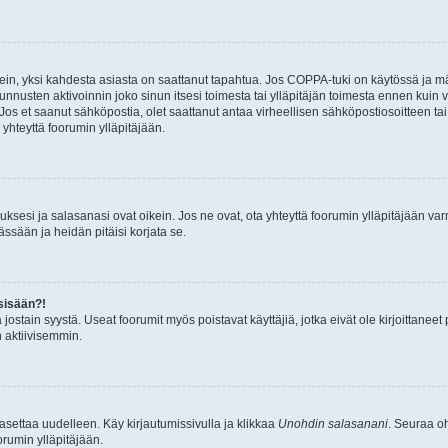
ein, yksi kahdesta asiasta on saattanut tapahtua. Jos COPPA-tuki on käytössä ja määri
nnusten aktivoinnin joko sinun itsesi toimesta tai ylläpitäjän toimesta ennen kuin vo
. Jos et saanut sähköpostia, olet saattanut antaa virheellisen sähköpostiosoitteen t
 yhteyttä foorumin ylläpitäjään.
sesi ja salasanasi ovat oikein. Jos ne ovat, ota yhteyttä foorumin ylläpitäjään varmi
ssään ja heidän pitäisi korjata se.
sisään?!
stä jostain syystä. Useat foorumit myös poistavat käyttäjiä, jotka eivät ole kirjoitta
n aktiivisemmin.
asettaa uudelleen. Käy kirjautumissivulla ja klikkaa
Unohdin salasanani
. Seuraa oh
rumin ylläpitäjään.