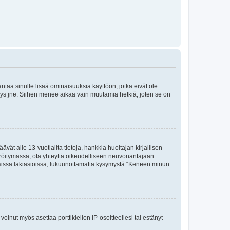
 antaa sinulle lisää ominaisuuksia käyttöön, jotka eivät ole
enyys jne. Siihen menee aikaa vain muutamia hetkiä, joten se on
vät alle 13-vuotiailta tietoja, hankkia huoltajan kirjallisen
teröitymässä, ota yhteyttä oikeudelliseen neuvonantajaan
isissa lakiasioissa, lukuunottamatta kysymystä “Keneen minun
oinut myös asettaa porttikiellon IP-osoitteellesi tai estänyt