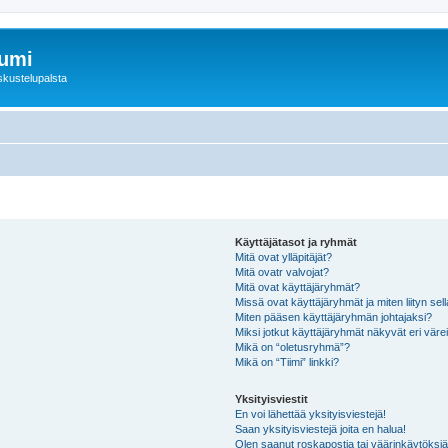
rumi
skustelupalsta
Käyttäjätasot ja ryhmät
Mitä ovat ylläpitäjät?
Mitä ovatr valvojat?
Mitä ovat käyttäjäryhmät?
Missä ovat käyttäjäryhmät ja miten liityn sel
Miten pääsen käyttäjäryhmän johtajaksi?
Miksi jotkut käyttäjäryhmät näkyvät eri värei
Mikä on “oletusryhmä”?
Mikä on “Tiimi” linkki?
Yksityisviestit
En voi lähettää yksityisviestejä!
Saan yksityisviestejä joita en halua!
Olen saanut roskapostia tai väärinkäytöksiä s