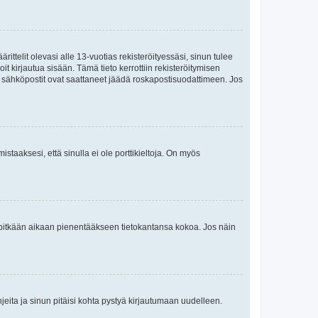
ttelit olevasi alle 13-vuotias rekisteröityessäsi, sinun tulee
it kirjautua sisään. Tämä tieto kerrottiin rekisteröitymisen
ai sähköpostit ovat saattaneet jäädä roskapostisuodattimeen. Jos
staaksesi, että sinulla ei ole porttikieltoja. On myös
neet pitkään aikaan pienentääkseen tietokantansa kokoa. Jos näin
jeita ja sinun pitäisi kohta pystyä kirjautumaan uudelleen.