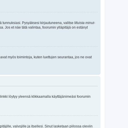
tä tunnuksiasi. Pysyäksesi kirjautuneena, valitse
Muista minut
-
sa. Jos et näe tätä valintaa, foorumin ylläpitäjä on estänyt
oavat myös toimintoja, kuten luettujen seurantaa, jos ne ovat
 linkki löytyy yleensä klikkaamalla käyttäjänimeäsi foorumin
äjille, valvojille ja itsellesi. Sinut lasketaan piilossa oleviin