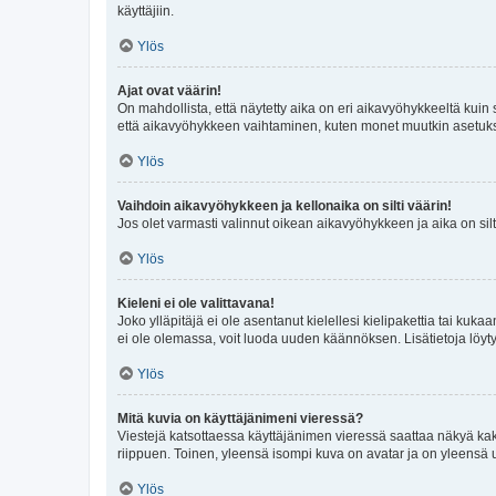
käyttäjiin.
Ylös
Ajat ovat väärin!
On mahdollista, että näytetty aika on eri aikavyöhykkeeltä kuin
että aikavyöhykkeen vaihtaminen, kuten monet muutkin asetukset o
Ylös
Vaihdoin aikavyöhykkeen ja kellonaika on silti väärin!
Jos olet varmasti valinnut oikean aikavyöhykkeen ja aika on silt
Ylös
Kieleni ei ole valittavana!
Joko ylläpitäjä ei ole asentanut kielellesi kielipakettia tai kuka
ei ole olemassa, voit luoda uuden käännöksen. Lisätietoja löyt
Ylös
Mitä kuvia on käyttäjänimeni vieressä?
Viestejä katsottaessa käyttäjänimen vieressä saattaa näkyä kaksi
riippuen. Toinen, yleensä isompi kuva on avatar ja on yleensä un
Ylös