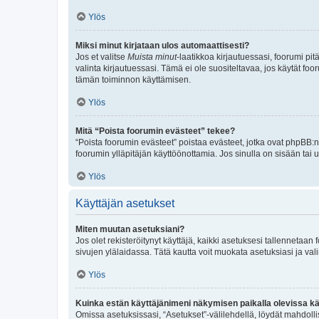
Ylös
Miksi minut kirjataan ulos automaattisesti?
Jos et valitse
Muista minut
-laatikkoa kirjautuessasi, foorumi pi
valinta kirjautuessasi. Tämä ei ole suositeltavaa, jos käytät foo
tämän toiminnon käyttämisen.
Ylös
Mitä “Poista foorumin evästeet” tekee?
“Poista foorumin evästeet” poistaa evästeet, jotka ovat phpBB:n 
foorumin ylläpitäjän käyttöönottamia. Jos sinulla on sisään ta
Ylös
Käyttäjän asetukset
Miten muutan asetuksiani?
Jos olet rekisteröitynyt käyttäjä, kaikki asetuksesi tallennetaa
sivujen ylälaidassa. Tätä kautta voit muokata asetuksiasi ja vali
Ylös
Kuinka estän käyttäjänimeni näkymisen paikalla olevissa kä
Omissa asetuksissasi, “Asetukset”-välilehdellä, löydät mahdoll