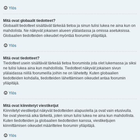
Ylös
Mitä ovat globaalit tiedotteet?
Globaalit tiedotteet sisältävät tärkeää tietoa ja sinun tulisi lukea ne aina kun on
mahdolista. Ne näkyvät jokaisen alueen ylälaidassa ja omissa asetuksissa.
Globaalien tiedotteiden oikeudet myöntää foorumin ylläpitäjä.
Ylös
Mitä ovat tiedotteet?
Tiedotteet usein sisältävät tärkeää tietoa foorumista jota olet lukemassa ja siksi
ne tulisi lukea aina kun mahdollista. Tiedotteet näkyvät jokaisen sivun
ylälaidassa niillä foorumeilla joihin ne on lähetetty. Kuten globaalien
tiedotteiden kohdalla, tiedotteiden lähettämisen oikeudet antaa foorumin
ylläpitäjä.
Ylös
Mitä ovat kiinnitetyt viestiketjut
Kiinnitetyt viestiketjut näkyvät tiedotteiden alapuolella ja ovat vain etusivulla.
Ne ovat yleensä aika tärkeitä, joten sinun tulisi lukea ne aina kun mahdollista.
Kuten tiedotteiden ja globaalien tiedotteiden kanssa, viestiketjujen
kiinnittämisen oikeudet määrittelee foorumin ylläpitäjä.
Ylös