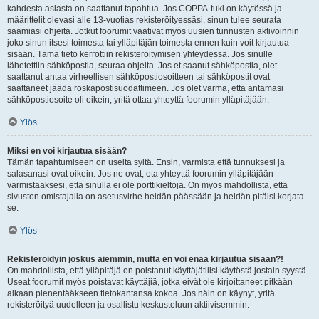
kahdesta asiasta on saattanut tapahtua. Jos COPPA-tuki on käytössä ja
määrittelit olevasi alle 13-vuotias rekisteröityessäsi, sinun tulee seurata
saamiasi ohjeita. Jotkut foorumit vaativat myös uusien tunnusten aktivoinnin
joko sinun itsesi toimesta tai ylläpitäjän toimesta ennen kuin voit kirjautua
sisään. Tämä tieto kerrottiin rekisteröitymisen yhteydessä. Jos sinulle
lähetettiin sähköpostia, seuraa ohjeita. Jos et saanut sähköpostia, olet
saattanut antaa virheellisen sähköpostiosoitteen tai sähköpostit ovat
saattaneet jäädä roskapostisuodattimeen. Jos olet varma, että antamasi
sähköpostiosoite oli oikein, yritä ottaa yhteyttä foorumin ylläpitäjään.
Ylös
Miksi en voi kirjautua sisään?
Tämän tapahtumiseen on useita syitä. Ensin, varmista että tunnuksesi ja
salasanasi ovat oikein. Jos ne ovat, ota yhteyttä foorumin ylläpitäjään
varmistaaksesi, että sinulla ei ole porttikieltoja. On myös mahdollista, että
sivuston omistajalla on asetusvirhe heidän päässään ja heidän pitäisi korjata
se.
Ylös
Rekisteröidyin joskus aiemmin, mutta en voi enää kirjautua sisään?!
On mahdollista, että ylläpitäjä on poistanut käyttäjätilisi käytöstä jostain syystä.
Useat foorumit myös poistavat käyttäjiä, jotka eivät ole kirjoittaneet pitkään
aikaan pienentääkseen tietokantansa kokoa. Jos näin on käynyt, yritä
rekisteröityä uudelleen ja osallistu keskusteluun aktiivisemmin.