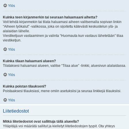
Ylös
Kuinka teen kirjanmerkin tai seuraan haluamaani aihetta?
Voit tehdä kirjanmekin tai tilata haluamasi aiheen valitsemalla sopivan linkin
“Aiheen työkalut” -valikossa, joka on sijoitettu kätevästi keskustelun ylä- ja
alalaidan lähelle.
Viestiketjuun vastaaminen ja valinta “Huomauta kun vastaus lähetetään” tilaa
viestiketjun.
Ylös
Kuinka tilaan haluamani alueen?
Tilataksesi haluamasi alueen, valitse “Tilaa alue” -linkki, aluesivun alalaidassa.
Ylös
Kuinka poistan tilaukseni?
Poistaaksesi tilauksiasi, mene omiin asetuksiisi ja seuraa linkkejä tilauksiisi.
Ylös
Liitetiedostot
Mitkä liitetiedostot ovat sallittuja tällä alueella?
Ylläpitäjä voi määrätä sallitut ja kielletyt liitetiedostojen tyypit. Ota yhteys