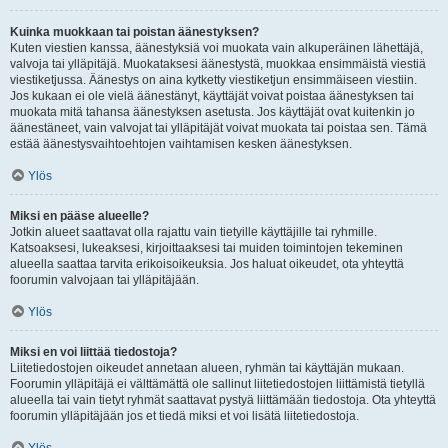
Kuinka muokkaan tai poistan äänestyksen?
Kuten viestien kanssa, äänestyksiä voi muokata vain alkuperäinen lähettäjä,
valvoja tai ylläpitäjä. Muokataksesi äänestystä, muokkaa ensimmäistä viestiä
viestiketjussa. Äänestys on aina kytketty viestiketjun ensimmäiseen viestiin.
Jos kukaan ei ole vielä äänestänyt, käyttäjät voivat poistaa äänestyksen tai
muokata mitä tahansa äänestyksen asetusta. Jos käyttäjät ovat kuitenkin jo
äänestäneet, vain valvojat tai ylläpitäjät voivat muokata tai poistaa sen. Tämä
estää äänestysvaihtoehtojen vaihtamisen kesken äänestyksen.
Ylös
Miksi en pääse alueelle?
Jotkin alueet saattavat olla rajattu vain tietyille käyttäjille tai ryhmille.
Katsoaksesi, lukeaksesi, kirjoittaaksesi tai muiden toimintojen tekeminen
alueella saattaa tarvita erikoisoikeuksia. Jos haluat oikeudet, ota yhteyttä
foorumin valvojaan tai ylläpitäjään.
Ylös
Miksi en voi liittää tiedostoja?
Liitetiedostojen oikeudet annetaan alueen, ryhmän tai käyttäjän mukaan.
Foorumin ylläpitäjä ei välttämättä ole sallinut liitetiedostojen liittämistä tietyllä
alueella tai vain tietyt ryhmät saattavat pystyä liittämään tiedostoja. Ota yhteyttä
foorumin ylläpitäjään jos et tiedä miksi et voi lisätä liitetiedostoja.