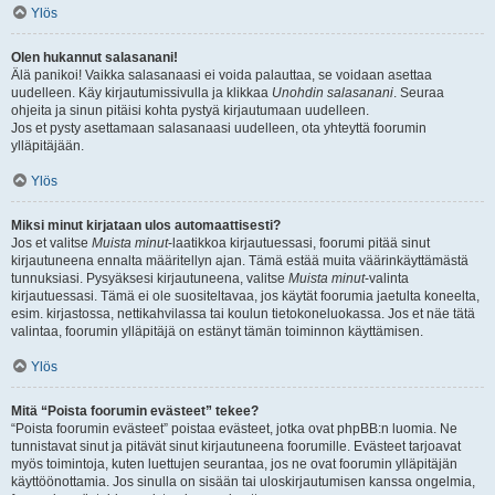
Ylös
Olen hukannut salasanani!
Älä panikoi! Vaikka salasanaasi ei voida palauttaa, se voidaan asettaa
uudelleen. Käy kirjautumissivulla ja klikkaa
Unohdin salasanani
. Seuraa
ohjeita ja sinun pitäisi kohta pystyä kirjautumaan uudelleen.
Jos et pysty asettamaan salasanaasi uudelleen, ota yhteyttä foorumin
ylläpitäjään.
Ylös
Miksi minut kirjataan ulos automaattisesti?
Jos et valitse
Muista minut
-laatikkoa kirjautuessasi, foorumi pitää sinut
kirjautuneena ennalta määritellyn ajan. Tämä estää muita väärinkäyttämästä
tunnuksiasi. Pysyäksesi kirjautuneena, valitse
Muista minut
-valinta
kirjautuessasi. Tämä ei ole suositeltavaa, jos käytät foorumia jaetulta koneelta,
esim. kirjastossa, nettikahvilassa tai koulun tietokoneluokassa. Jos et näe tätä
valintaa, foorumin ylläpitäjä on estänyt tämän toiminnon käyttämisen.
Ylös
Mitä “Poista foorumin evästeet” tekee?
“Poista foorumin evästeet” poistaa evästeet, jotka ovat phpBB:n luomia. Ne
tunnistavat sinut ja pitävät sinut kirjautuneena foorumille. Evästeet tarjoavat
myös toimintoja, kuten luettujen seurantaa, jos ne ovat foorumin ylläpitäjän
käyttöönottamia. Jos sinulla on sisään tai uloskirjautumisen kanssa ongelmia,