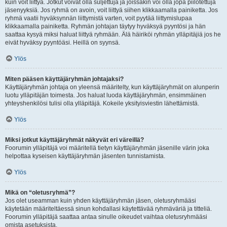
kuin voit liittyä. Jotkut voivat olla suljettuja ja joissakin voi olla jopa piilotettuja
jäsenyyksiä. Jos ryhmä on avoin, voit liittyä siihen klikkaamalla painiketta. Jos
ryhmä vaatii hyväksynnän liittymistä varten, voit pyytää liittymislupaa
klikkaamalla painiketta. Ryhmän johtajan täytyy hyväksyä pyyntösi ja hän
saattaa kysyä miksi haluat liittyä ryhmään. Älä häiriköi ryhmän ylläpitäjiä jos he
eivät hyväksy pyyntöäsi. Heillä on syynsä.
Ylös
Miten pääsen käyttäjäryhmän johtajaksi?
Käyttäjäryhmän johtaja on yleensä määritelty, kun käyttäjäryhmät on alunperin
luotu ylläpitäjän toimesta. Jos haluat luoda käyttäjäryhmän, ensimmäinen
yhteyshenkilösi tulisi olla ylläpitäjä. Kokeile yksityisviestin lähettämistä.
Ylös
Miksi jotkut käyttäjäryhmät näkyvät eri väreillä?
Foorumin ylläpitäjä voi määritellä tietyn käyttäjäryhmän jäsenille värin joka
helpottaa kyseisen käyttäjäryhmän jäsenten tunnistamista.
Ylös
Mikä on “oletusryhmä”?
Jos olet useamman kuin yhden käyttäjäryhmän jäsen, oletusryhmääsi
käytetään määriteltäessä sinun kohdallasi käytettävää ryhmäväriä ja titteliä.
Foorumin ylläpitäjä saattaa antaa sinulle oikeudet vaihtaa oletusryhmääsi
omista asetuksista.