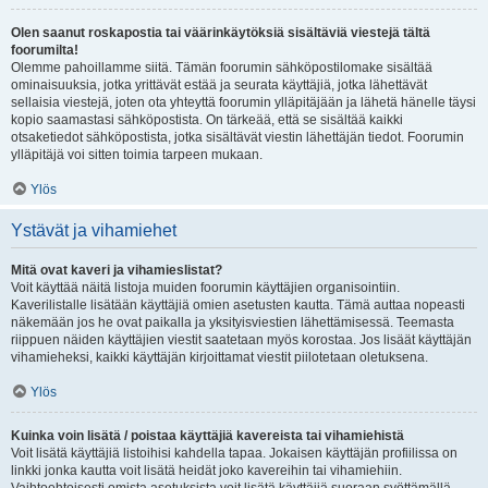
Olen saanut roskapostia tai väärinkäytöksiä sisältäviä viestejä tältä
foorumilta!
Olemme pahoillamme siitä. Tämän foorumin sähköpostilomake sisältää
ominaisuuksia, jotka yrittävät estää ja seurata käyttäjiä, jotka lähettävät
sellaisia viestejä, joten ota yhteyttä foorumin ylläpitäjään ja lähetä hänelle täysi
kopio saamastasi sähköpostista. On tärkeää, että se sisältää kaikki
otsaketiedot sähköpostista, jotka sisältävät viestin lähettäjän tiedot. Foorumin
ylläpitäjä voi sitten toimia tarpeen mukaan.
Ylös
Ystävät ja vihamiehet
Mitä ovat kaveri ja vihamieslistat?
Voit käyttää näitä listoja muiden foorumin käyttäjien organisointiin.
Kaverilistalle lisätään käyttäjiä omien asetusten kautta. Tämä auttaa nopeasti
näkemään jos he ovat paikalla ja yksityisviestien lähettämisessä. Teemasta
riippuen näiden käyttäjien viestit saatetaan myös korostaa. Jos lisäät käyttäjän
vihamieheksi, kaikki käyttäjän kirjoittamat viestit piilotetaan oletuksena.
Ylös
Kuinka voin lisätä / poistaa käyttäjiä kavereista tai vihamiehistä
Voit lisätä käyttäjiä listoihisi kahdella tapaa. Jokaisen käyttäjän profiilissa on
linkki jonka kautta voit lisätä heidät joko kavereihin tai vihamiehiin.