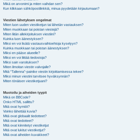
Mikä on arvonimi ja miten vaihdan sen?
Kun klikkaan sähköpostilinkkiä, minua pyydetään kirjautumaan?
Viestien lähetyksen ongelmat
Miten luon uuden viestiketjun tai lähetän vastauksen?
Miten muokkaan tai poistan viestejä?
Miten liitän allekirjoituksen viestiini?
Kuinka luon äänestyksen?
Miksi en voi lisätä vastausvaihtoehtoja kyselyyn?
Kuinka muokkaan tai poistan äänestyksen?
Miksi en pääse alueelle?
Miksi en voi liittää tiedostoja?
Miksi sain varoituksen?
Miten ilmoitan viestin valvojalle?
Mitä “Tallenna”-painike viestin kirjoittamisessa tekee?
Miksi minun viestini tarvitsee hyväksynnän?
Miten tönäisen viestiketjuani?
Muotoilu ja aiheiden tyypit
Mikä on BBCode?
Onko HTML sallittu?
Mitä ovat hymiöt?
Voinko lähettää kuvia?
Mitä ovat globaalit tiedotteet?
Mitä ovat tiedotteet?
Mitä ovat kiinnitetyt viestiketjut
Mitä ovat lukitut viestiketjut?
Mitä ovat aiheiden kuvakkeet?