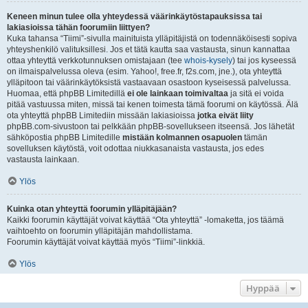
Keneen minun tulee olla yhteydessä väärinkäytöstapauksissa tai
lakiasioissa tähän foorumiin liittyen?
Kuka tahansa “Tiimi”-sivulla mainituista ylläpitäjistä on todennäköisesti sopiva
yhteyshenkilö valituksillesi. Jos et tätä kautta saa vastausta, sinun kannattaa
ottaa yhteyttä verkkotunnuksen omistajaan (tee
whois-kysely
) tai jos kyseessä
on ilmaispalvelussa oleva (esim. Yahoo!, free.fr, f2s.com, jne.), ota yhteyttä
ylläpitoon tai väärinkäytöksistä vastaavaan osastoon kyseisessä palvelussa.
Huomaa, että phpBB Limitedillä
ei ole lainkaan toimivaltaa
ja sitä ei voida
pitää vastuussa miten, missä tai kenen toimesta tämä foorumi on käytössä. Älä
ota yhteyttä phpBB Limitediin missään lakiasioissa
jotka eivät liity
phpBB.com-sivustoon tai pelkkään phpBB-sovellukseen itseensä. Jos lähetät
sähköpostia phpBB Limitedille
mistään kolmannen osapuolen
tämän
sovelluksen käytöstä, voit odottaa niukkasanaista vastausta, jos edes
vastausta lainkaan.
Ylös
Kuinka otan yhteyttä foorumin ylläpitäjään?
Kaikki foorumin käyttäjät voivat käyttää “Ota yhteyttä” -lomaketta, jos täämä
vaihtoehto on foorumin ylläpitäjän mahdollistama.
Foorumin käyttäjät voivat käyttää myös “Tiimi”-linkkiä.
Ylös
Hyppää