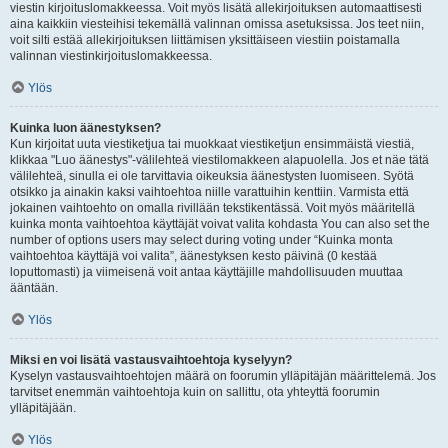
viestin kirjoituslomakkeessa. Voit myös lisätä allekirjoituksen automaattisesti
aina kaikkiin viesteihisi tekemällä valinnan omissa asetuksissa. Jos teet niin,
voit silti estää allekirjoituksen liittämisen yksittäiseen viestiin poistamalla
valinnan viestinkirjoituslomakkeessa.
Ylös
Kuinka luon äänestyksen?
Kun kirjoitat uuta viestiketjua tai muokkaat viestiketjun ensimmäistä viestiä,
klikkaa "Luo äänestys"-välilehteä viestilomakkeen alapuolella. Jos et näe tätä
välilehteä, sinulla ei ole tarvittavia oikeuksia äänestysten luomiseen. Syötä
otsikko ja ainakin kaksi vaihtoehtoa niille varattuihin kenttiin. Varmista että
jokainen vaihtoehto on omalla rivillään tekstikentässä. Voit myös määritellä
kuinka monta vaihtoehtoa käyttäjät voivat valita kohdasta You can also set the
number of options users may select during voting under “Kuinka monta
vaihtoehtoa käyttäjä voi valita”, äänestyksen kesto päivinä (0 kestää
loputtomasti) ja viimeisenä voit antaa käyttäjille mahdollisuuden muuttaa
ääntään.
Ylös
Miksi en voi lisätä vastausvaihtoehtoja kyselyyn?
Kyselyn vastausvaihtoehtojen määrä on foorumin ylläpitäjän määrittelemä. Jos
tarvitset enemmän vaihtoehtoja kuin on sallittu, ota yhteyttä foorumin
ylläpitäjään.
Ylös