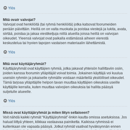
Ylös
Mitä ovatr valvojat?
Valvojat ovat henkilöitä (tai ryhmä henkilöitä) jotka katsovat foorumeiden
perään päivittäin. Heillä on on valta muokata ja poistaa viestejä ja lukita, avata,
siirtää, poistaa ja jakaa viestiketjuja niillä alueilla joissa heillä on valvojan
oikeudet. Yleensä valvojat ovat paikalla estämässä aiheen vierestä
keskustelua tai hyvien tapojen vastaisen materiaalin lähettämistä.
Ylös
Mitä ovat käyttäjäryhmät?
Käyttäjäryhmät ovat käyttäjien ryhmiä, jotka jakavat yhteisön hallittaviin osiin,
joiden kanssa foorumin ylläpitäjät voivat toimia. Jokainen käyttäjä voi kuulua
useisiin ryhmiin ja jokaiselle ryhmälle voidaan määritellä yksilölliset oikeudet.
Tämä tarjoaa ylläpitäjille helpon tavan muuttaa käyttäjien oikeuksia useille
käyttäjille kerralla, kuten muuttaa valvojien oikeuksia tai hallita pääsyä
suljetulle alueelle.
Ylös
Missä ovat käyttäjäryhmät ja miten liityn sellaiseen?
Voit nähdä kaikki ryhmät “Käyttäjäryhmät”-linkin kautta omissa asetuksissa. Jos
haluat liittyä yhteen, klikkaa vastaavaa painiketta. Kaikissa ryhmissä ei
kuitenkaan ole vapaata pääsyä. Jotkut ryhmät vaativat hyväksynnän ennen