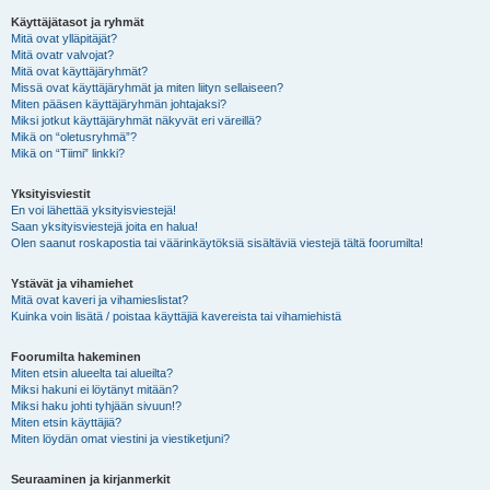
Käyttäjätasot ja ryhmät
Mitä ovat ylläpitäjät?
Mitä ovatr valvojat?
Mitä ovat käyttäjäryhmät?
Missä ovat käyttäjäryhmät ja miten liityn sellaiseen?
Miten pääsen käyttäjäryhmän johtajaksi?
Miksi jotkut käyttäjäryhmät näkyvät eri väreillä?
Mikä on “oletusryhmä”?
Mikä on “Tiimi” linkki?
Yksityisviestit
En voi lähettää yksityisviestejä!
Saan yksityisviestejä joita en halua!
Olen saanut roskapostia tai väärinkäytöksiä sisältäviä viestejä tältä foorumilta!
Ystävät ja vihamiehet
Mitä ovat kaveri ja vihamieslistat?
Kuinka voin lisätä / poistaa käyttäjiä kavereista tai vihamiehistä
Foorumilta hakeminen
Miten etsin alueelta tai alueilta?
Miksi hakuni ei löytänyt mitään?
Miksi haku johti tyhjään sivuun!?
Miten etsin käyttäjiä?
Miten löydän omat viestini ja viestiketjuni?
Seuraaminen ja kirjanmerkit