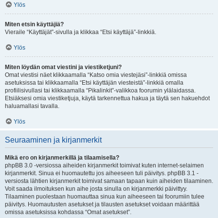
Ylös
Miten etsin käyttäjiä?
Vieraile “Käyttäjät”-sivulla ja klikkaa “Etsi käyttäjä”-linkkiä.
Ylös
Miten löydän omat viestini ja viestiketjuni?
Omat viestisi näet klikkaamalla “Katso omia viestejäsi”-linkkiä omissa
asetuksissa tai klikkaamalla “Etsi käyttäjän viesteistä”-linkkiä omalla
profiilisivullasi tai klikkaamalla “Pikalinkit”-valikkoa foorumin ylälaidassa.
Etsiäksesi omia viestiketjuja, käytä tarkennettua hakua ja täytä sen hakuehdot
haluamallasi tavalla.
Ylös
Seuraaminen ja kirjanmerkit
Mikä ero on kirjanmerkillä ja tilaamisella?
phpBB 3.0 -versiossa aiheiden kirjanmerkit toimivat kuten internet-selaimen
kirjanmerkit. Sinua ei huomautettu jos aiheeseen tuli päivitys. phpBB 3.1 -
versiosta lähtien kirjanmerkit toimivat samaan tapaan kuin aiheiden tilaaminen.
Voit saada ilmoituksen kun aihe josta sinulla on kirjanmerkki päivittyy.
Tilaaminen puolestaan huomauttaa sinua kun aiheeseen tai foorumiin tulee
päivitys. Huomautusten asetukset ja tilausten asetukset voidaan määrittää
omissa asetuksissa kohdassa “Omat asetukset”.