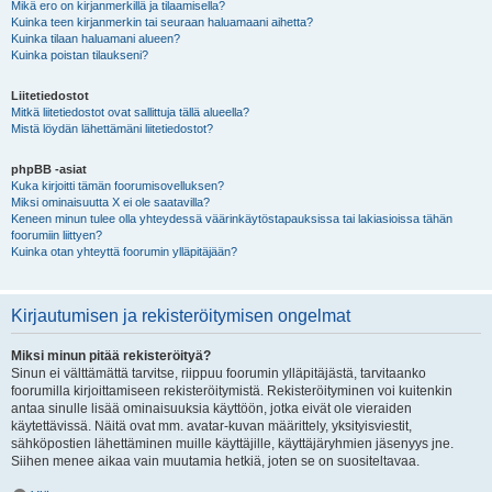
Mikä ero on kirjanmerkillä ja tilaamisella?
Kuinka teen kirjanmerkin tai seuraan haluamaani aihetta?
Kuinka tilaan haluamani alueen?
Kuinka poistan tilaukseni?
Liitetiedostot
Mitkä liitetiedostot ovat sallittuja tällä alueella?
Mistä löydän lähettämäni liitetiedostot?
phpBB -asiat
Kuka kirjoitti tämän foorumisovelluksen?
Miksi ominaisuutta X ei ole saatavilla?
Keneen minun tulee olla yhteydessä väärinkäytöstapauksissa tai lakiasioissa tähän
foorumiin liittyen?
Kuinka otan yhteyttä foorumin ylläpitäjään?
Kirjautumisen ja rekisteröitymisen ongelmat
Miksi minun pitää rekisteröityä?
Sinun ei välttämättä tarvitse, riippuu foorumin ylläpitäjästä, tarvitaanko
foorumilla kirjoittamiseen rekisteröitymistä. Rekisteröityminen voi kuitenkin
antaa sinulle lisää ominaisuuksia käyttöön, jotka eivät ole vieraiden
käytettävissä. Näitä ovat mm. avatar-kuvan määrittely, yksityisviestit,
sähköpostien lähettäminen muille käyttäjille, käyttäjäryhmien jäsenyys jne.
Siihen menee aikaa vain muutamia hetkiä, joten se on suositeltavaa.