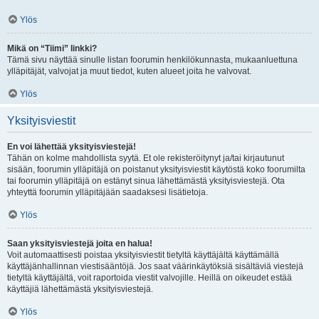
Ylös
Mikä on “Tiimi” linkki?
Tämä sivu näyttää sinulle listan foorumin henkilökunnasta, mukaanluettuna
ylläpitäjät, valvojat ja muut tiedot, kuten alueet joita he valvovat.
Ylös
Yksityisviestit
En voi lähettää yksityisviestejä!
Tähän on kolme mahdollista syytä. Et ole rekisteröitynyt ja/tai kirjautunut
sisään, foorumin ylläpitäjä on poistanut yksityisviestit käytöstä koko foorumilta
tai foorumin ylläpitäjä on estänyt sinua lähettämästä yksityisviestejä. Ota
yhteyttä foorumin ylläpitäjään saadaksesi lisätietoja.
Ylös
Saan yksityisviestejä joita en halua!
Voit automaattisesti poistaa yksityisviestit tietyltä käyttäjältä käyttämällä
käyttäjänhallinnan viestisääntöjä. Jos saat väärinkäytöksiä sisältäviä viestejä
tietyltä käyttäjältä, voit raportoida viestit valvojille. Heillä on oikeudet estää
käyttäjiä lähettämästä yksityisviestejä.
Ylös