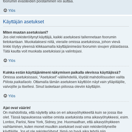
foorumin evästeiden poistaminen voi auttaa.
Ylös
Käyttäjän asetukset
Miten muutan asetuksiani?
Jos olet rekisteröitynyt käyttäjä, kaikki asetuksesi tallennetaan foorumin
tietokantaan. Muokataksesi niitä, vieraile omissa asetuksissa, johon vievä
linkki löytyy yleensä klikkaamalla käyttäjänimeäsi foorumin sivujen ylälaidassa.
Tätä kautta voit muokata asetuksiasi ja valintojasi.
Ylös
Kuinka estän käyttäjänimeni näkymisen paikalla olevissa käyttäjissä?
Omissa asetuksissasi, “Asetukset”-välilehdellä, löydät mahdollisuuden valita
Piilota paikallaolo
. Ottamalla tämän asetuksen käyttöön näyt vain ylläpitäjille,
valvojille ja itsellesi. Sinut lasketaan piilossa oleviin käyttäjiin.
Ylös
Ajat ovat väärin!
On mahdollista, että näytetty aika on eri aikavyöhykkeeltä kuin se jossa itse
olet. Tässä tapauksessa valitse omista asetuksista oma aikavyöhykkeesi, esim.
Lontoo, Pariisi, New York, Sidney, jne. Huomaathan, että aikavyöhykkeen
vaihtaminen, kuten monet muutkin asetukset ovat vain rekisteröityneille
käyttäjille. Jos et ole rekisteröitynyt, tämä on hyvä aika tehdä niin.