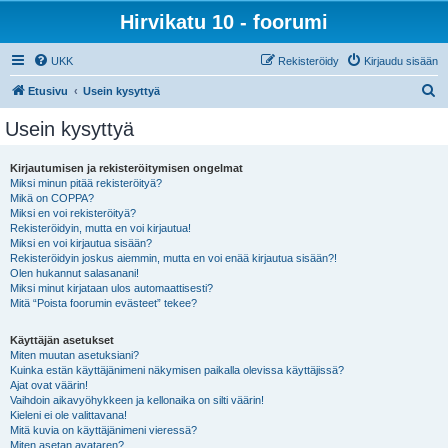
Hirvikatu 10 - foorumi
UKK
Rekisteröidy
Kirjaudu sisään
E
Etusivu
Usein kysyttyä
t
Usein kysyttyä
s
i
Kirjautumisen ja rekisteröitymisen ongelmat
Miksi minun pitää rekisteröityä?
Mikä on COPPA?
Miksi en voi rekisteröityä?
Rekisteröidyin, mutta en voi kirjautua!
Miksi en voi kirjautua sisään?
Rekisteröidyin joskus aiemmin, mutta en voi enää kirjautua sisään?!
Olen hukannut salasanani!
Miksi minut kirjataan ulos automaattisesti?
Mitä “Poista foorumin evästeet” tekee?
Käyttäjän asetukset
Miten muutan asetuksiani?
Kuinka estän käyttäjänimeni näkymisen paikalla olevissa käyttäjissä?
Ajat ovat väärin!
Vaihdoin aikavyöhykkeen ja kellonaika on silti väärin!
Kieleni ei ole valittavana!
Mitä kuvia on käyttäjänimeni vieressä?
Miten asetan avataren?