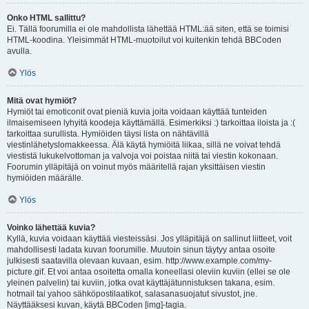
Onko HTML sallittu?
Ei. Tällä foorumilla ei ole mahdollista lähettää HTML:ää siten, että se toimisi
HTML-koodina. Yleisimmät HTML-muotoilut voi kuitenkin tehdä BBCoden
avulla.
Ylös
Mitä ovat hymiöt?
Hymiöt tai emoticonit ovat pieniä kuvia joita voidaan käyttää tunteiden
ilmaisemiseen lyhyitä koodeja käyttämällä. Esimerkiksi :) tarkoittaa iloista ja :(
tarkoittaa surullista. Hymiöiden täysi lista on nähtävillä
viestinlähetyslomakkeessa. Älä käytä hymiöitä liikaa, sillä ne voivat tehdä
viestistä lukukelvottoman ja valvoja voi poistaa niitä tai viestin kokonaan.
Foorumin ylläpitäjä on voinut myös määritellä rajan yksittäisen viestin
hymiöiden määrälle.
Ylös
Voinko lähettää kuvia?
Kyllä, kuvia voidaan käyttää viesteissäsi. Jos ylläpitäjä on sallinut liitteet, voit
mahdollisesti ladata kuvan foorumille. Muutoin sinun täytyy antaa osoite
julkisesti saatavilla olevaan kuvaan, esim. http://www.example.com/my-
picture.gif. Et voi antaa osoitetta omalla koneellasi oleviin kuviin (ellei se ole
yleinen palvelin) tai kuviin, jotka ovat käyttäjätunnistuksen takana, esim.
hotmail tai yahoo sähköpostilaatikot, salasanasuojatut sivustot, jne.
Näyttääksesi kuvan, käytä BBCoden [img]-tagia.