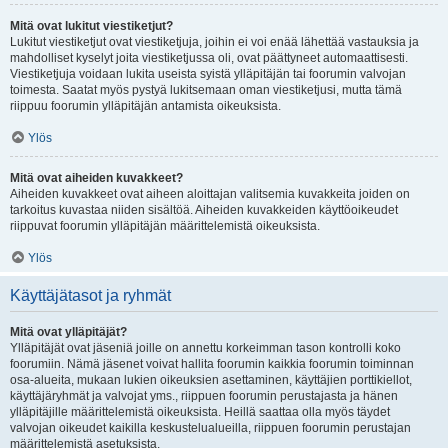
Mitä ovat lukitut viestiketjut?
Lukitut viestiketjut ovat viestiketjuja, joihin ei voi enää lähettää vastauksia ja
mahdolliset kyselyt joita viestiketjussa oli, ovat päättyneet automaattisesti.
Viestiketjuja voidaan lukita useista syistä ylläpitäjän tai foorumin valvojan
toimesta. Saatat myös pystyä lukitsemaan oman viestiketjusi, mutta tämä
riippuu foorumin ylläpitäjän antamista oikeuksista.
Ylös
Mitä ovat aiheiden kuvakkeet?
Aiheiden kuvakkeet ovat aiheen aloittajan valitsemia kuvakkeita joiden on
tarkoitus kuvastaa niiden sisältöä. Aiheiden kuvakkeiden käyttöoikeudet
riippuvat foorumin ylläpitäjän määrittelemistä oikeuksista.
Ylös
Käyttäjätasot ja ryhmät
Mitä ovat ylläpitäjät?
Ylläpitäjät ovat jäseniä joille on annettu korkeimman tason kontrolli koko
foorumiin. Nämä jäsenet voivat hallita foorumin kaikkia foorumin toiminnan
osa-alueita, mukaan lukien oikeuksien asettaminen, käyttäjien porttikiellot,
käyttäjäryhmät ja valvojat yms., riippuen foorumin perustajasta ja hänen
ylläpitäjille määrittelemistä oikeuksista. Heillä saattaa olla myös täydet
valvojan oikeudet kaikilla keskustelualueilla, riippuen foorumin perustajan
määrittelemistä asetuksista.