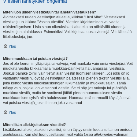
Viestien lähetyksen ongelmat
Miten luon uuden viestiketjun tai lähetän vastauksen?
Aloittaaksesi uuden viestiketjun alueella, klikkaa "Uusi Aihe". Vastataksesi
viestiketjuun klikkaa "Vastaa Viestiin". Viestien kirjoittaminen voi vaatia
rekisteröitymisen. Lista sinun oikeuksistasi alueella on nähtävillä alueen ja
viestiketjun alalaidassa. Esimerkiksi: Voit kirjoittaa uusia viestejä, Voit lähettää
liitetiedostoja, jne.
Ylös
Miten muokkaan tai poistan viestejä?
Jos et ole foorumin ylläpitäjä tai valvoja, voit muokata vain omia viestejäsi. Voit
muokata viestiä klikkaamalla muokkaa-painiketta haluamassasi viestissä.
Joskus painike toimii vain tietyn ajan viestin luomisen jälkeen. Jos joku on jo
vastannut viestiin, löydät viestiketjuun palatessasi pienen tekstin viestisi alla,
joka kertoo viestin muokkauskertojen lukumäärän ja muokkausajan. Tämä
näkyy vain jos joku on vastannut viestiin. Se ei näy, jos valvoja tai ylläpitäjä
muokkaa viestiä, mutta he saattavat jättää pienen huomautuksen viestin
muokkaamisen syistä niin halutessaan. Huomaa, että normaalit käyttäjät eivät
voi poistaa viestejä, jos niihin on joku vastannut.
Ylös
Miten liitän allekirjoituksen viestiini?
Lisätäksesi allekirjoituksen viestiisi, sinun täytyy ensin luoda sellainen omissa
asetuksissa. Kun olet luonut sellaisen, voit valita
Lisää allekirjoitus
-valinnan