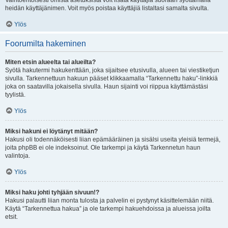
Vaihtoehtoisesti omista asetuksista voit lisätä käyttäjiä suoraan syöttämällä
heidän käyttäjänimen. Voit myös poistaa käyttäjiä listaltasi samalta sivulta.
Ylös
Foorumilta hakeminen
Miten etsin alueelta tai alueilta?
Syötä hakutermi hakukenttään, joka sijaitsee etusivulla, alueen tai viestiketjun
sivulla. Tarkennettuun hakuun pääset klikkaamalla “Tarkennettu haku”-linkkiä
joka on saatavilla jokaisella sivulla. Haun sijainti voi riippua käyttämästäsi
tyylistä.
Ylös
Miksi hakuni ei löytänyt mitään?
Hakusi oli todennäköisesti liian epämääräinen ja sisälsi useita yleisiä termejä,
joita phpBB ei ole indeksoinut. Ole tarkempi ja käytä Tarkennetun haun
valintoja.
Ylös
Miksi haku johti tyhjään sivuun!?
Hakusi palautti liian monta tulosta ja palvelin ei pystynyt käsittelemään niitä.
Käytä “Tarkennettua hakua” ja ole tarkempi hakuehdoissa ja alueissa joilta
etsit.