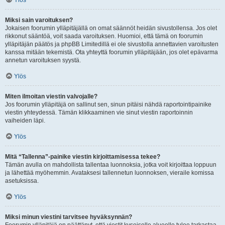
Ylös
Miksi sain varoituksen?
Jokaisen foorumin ylläpitäjällä on omat säännöt heidän sivustollensa. Jos olet
rikkonut sääntöä, voit saada varoituksen. Huomioi, että tämä on foorumin
ylläpitäjän päätös ja phpBB Limitedillä ei ole sivustolla annettavien varoitusten
kanssa mitään tekemistä. Ota yhteyttä foorumin ylläpitäjään, jos olet epävarma
annetun varoituksen syystä.
Ylös
Miten ilmoitan viestin valvojalle?
Jos foorumin ylläpitäjä on sallinut sen, sinun pitäisi nähdä raportointipainike
viestin yhteydessä. Tämän klikkaaminen vie sinut viestin raportoinnin
vaiheiden läpi.
Ylös
Mitä “Tallenna”-painike viestin kirjoittamisessa tekee?
Tämän avulla on mahdollista tallentaa luonnoksia, jotka voit kirjoittaa loppuun
ja lähettää myöhemmin. Avataksesi tallennetun luonnoksen, vieraile komissa
asetuksissa.
Ylös
Miksi minun viestini tarvitsee hyväksynnän?