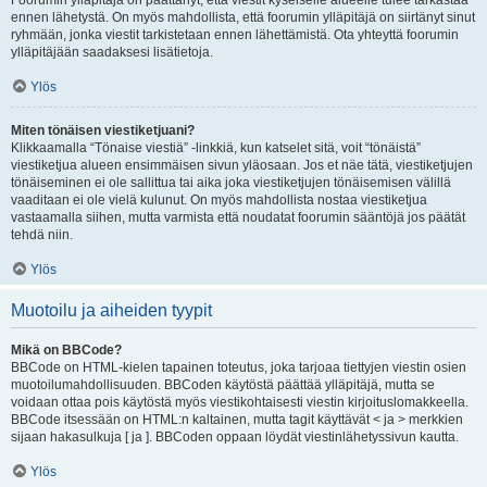
Foorumin ylläpitäjä on päättänyt, että viestit kyseiselle alueelle tulee tarkastaa
ennen lähetystä. On myös mahdollista, että foorumin ylläpitäjä on siirtänyt sinut
ryhmään, jonka viestit tarkistetaan ennen lähettämistä. Ota yhteyttä foorumin
ylläpitäjään saadaksesi lisätietoja.
Ylös
Miten tönäisen viestiketjuani?
Klikkaamalla “Tönaise viestiä” -linkkiä, kun katselet sitä, voit “tönäistä”
viestiketjua alueen ensimmäisen sivun yläosaan. Jos et näe tätä, viestiketjujen
tönäiseminen ei ole sallittua tai aika joka viestiketjujen tönäisemisen välillä
vaaditaan ei ole vielä kulunut. On myös mahdollista nostaa viestiketjua
vastaamalla siihen, mutta varmista että noudatat foorumin sääntöjä jos päätät
tehdä niin.
Ylös
Muotoilu ja aiheiden tyypit
Mikä on BBCode?
BBCode on HTML-kielen tapainen toteutus, joka tarjoaa tiettyjen viestin osien
muotoilumahdollisuuden. BBCoden käytöstä päättää ylläpitäjä, mutta se
voidaan ottaa pois käytöstä myös viestikohtaisesti viestin kirjoituslomakkeella.
BBCode itsessään on HTML:n kaltainen, mutta tagit käyttävät < ja > merkkien
sijaan hakasulkuja [ ja ]. BBCoden oppaan löydät viestinlähetyssivun kautta.
Ylös