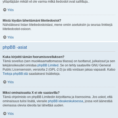
ylläpitäjään mikäli et ole varma mitkä tiedostot ovat sallittuja..
Ylös
Mistä löydän lähettämäni liitetiedostot?
Nähdäksesi listan liitetiedostoistasi, mene omiin asetuksiin ja seuraa linkkejä
liitetiedostot-osioon.
Ylös
phpBB -asiat
Kuka kirjoitti tämän foorumisovelluksen?
Tämä sovellus (sen muokkaamattomassa tilassa) on tuottanut, julkaissut ja sen
tekijänoikeudet omistaa
phpBB Limited
. Se on tehty saataville GNU General
Public Licensenssin, versiolla 2 (GPL-2.0) ja sitä voidaan jakaa vapaasti. Katso
Tietoja phpBB:stä
saadaksesi lisätietoja.
Ylös
Miksi ominaisuutta X ei ole saatavilla?
Tämä ohjelmisto on phpBB Limitedin kirjoittama ja lisensoima. Jos uskot, että
ominaisuus tulisi lisätä, vieraile
phpBB ideakeskuksessa
, jossa voit äänestää
olemassa olevia ideoita tai lähettää uuden.
Ylös