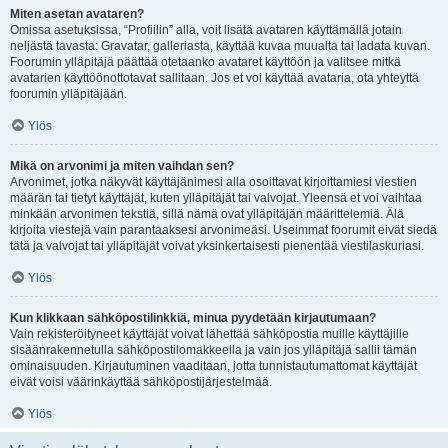
Miten asetan avataren?
Omissa asetuksissa, “Profiilin” alla, voit lisätä avataren käyttämällä jotain
neljästä tavasta: Gravatar, galleriasta, käyttää kuvaa muualta tai ladata kuvan.
Foorumin ylläpitäjä päättää otetaanko avataret käyttöön ja valitsee mitkä
avatarien käyttöönottotavat sallitaan. Jos et voi käyttää avataria, ota yhteyttä
foorumin ylläpitäjään.
Ylös
Mikä on arvonimi ja miten vaihdan sen?
Arvonimet, jotka näkyvät käyttäjänimesi alla osoittavat kirjoittamiesi viestien
määrän tai tietyt käyttäjät, kuten ylläpitäjät tai valvojat. Yleensä et voi vaihtaa
minkään arvonimen tekstiä, sillä nämä ovat ylläpitäjän määrittelemiä. Älä
kirjoita viestejä vain parantaaksesi arvonimeäsi. Useimmat foorumit eivät siedä
tätä ja valvojat tai ylläpitäjät voivat yksinkertaisesti pienentää viestilaskuriasi.
Ylös
Kun klikkaan sähköpostilinkkiä, minua pyydetään kirjautumaan?
Vain rekisteröityneet käyttäjät voivat lähettää sähköpostia muille käyttäjille
sisäänrakennetulla sähköpostilomakkeella ja vain jos ylläpitäjä sallii tämän
ominaisuuden. Kirjautuminen vaaditaan, jotta tunnistautumattomat käyttäjät
eivät voisi väärinkäyttää sähköpostijärjestelmää.
Ylös