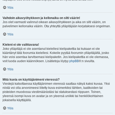
Ylös
Vaihdoin aikavyöhykkeen ja kellonaika on silti väärin!
Jos olet varmasti valinnut oikean aikavyöhykkeen ja aika on silti väärin, on
palvelimen kellonaika väärin. Ota yhteyttä ylläpitäjään korjataksesi ongelman.
Ylös
Kieleni ei ole valittavana!
Joko ylläpitäjä ei ole asentanut kielellesi kielipakettia tai kukaan ei ole
kääntänyt tätä foorumia kielellesi. Kokeile pyytää foorumin ylläpitäjältä, josko
hän voisi asentaa tarvitsemasi kielipaketin. Jos kielipakettia ei ole olemassa,
voit luoda uuden käännöksen. Lisätietoja löytyy
phpBB
®:n sivuilta.
Ylös
Mitä kuvia on käyttäjänimeni vieressä?
Viestejä katsottaessa käyttäjänimen vieressä saattaa näkyä kaksi kuvaa. Yksi
niistä voi olla arvonimeesi liitetty kuva esimerkiksi tähtien, laatikoiden tai
pisteiden muodossa viestimäärästäsi tai statuksestasi riippuen. Toinen,
yleensä isompi kuva on avatar ja on yleensä uniikki tai henkilökohtainen
jokaisella käyttäjällä.
Ylös