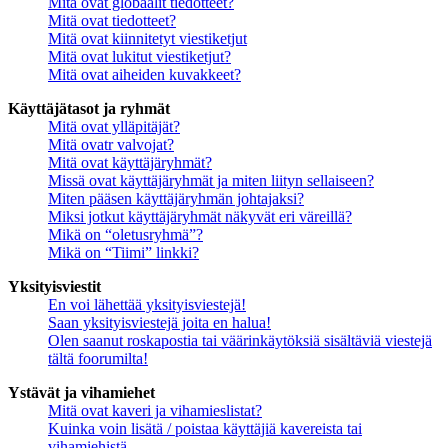
Mitä ovat globaalit tiedotteet?
Mitä ovat tiedotteet?
Mitä ovat kiinnitetyt viestiketjut
Mitä ovat lukitut viestiketjut?
Mitä ovat aiheiden kuvakkeet?
Käyttäjätasot ja ryhmät
Mitä ovat ylläpitäjät?
Mitä ovatr valvojat?
Mitä ovat käyttäjäryhmät?
Missä ovat käyttäjäryhmät ja miten liityn sellaiseen?
Miten pääsen käyttäjäryhmän johtajaksi?
Miksi jotkut käyttäjäryhmät näkyvät eri väreillä?
Mikä on “oletusryhmä”?
Mikä on “Tiimi” linkki?
Yksityisviestit
En voi lähettää yksityisviestejä!
Saan yksityisviestejä joita en halua!
Olen saanut roskapostia tai väärinkäytöksiä sisältäviä viestejä
tältä foorumilta!
Ystävät ja vihamiehet
Mitä ovat kaveri ja vihamieslistat?
Kuinka voin lisätä / poistaa käyttäjiä kavereista tai
vihamiehistä