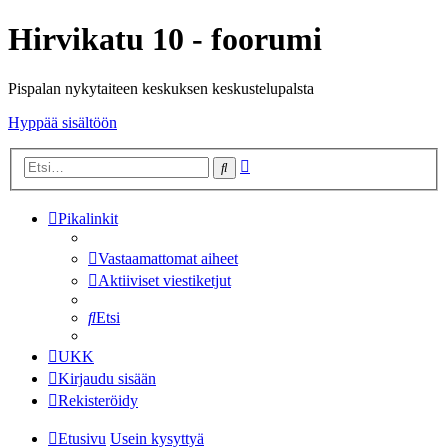
Hirvikatu 10 - foorumi
Pispalan nykytaiteen keskuksen keskustelupalsta
Hyppää sisältöön
Tarkennettu
Etsi
haku
Pikalinkit
Vastaamattomat aiheet
Aktiiviset viestiketjut
Etsi
UKK
Kirjaudu sisään
Rekisteröidy
Etusivu
Usein kysyttyä