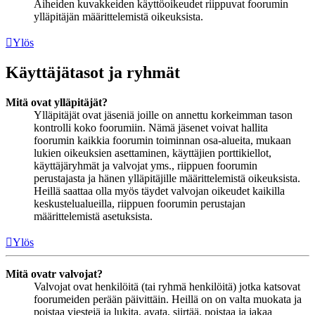
Aiheiden kuvakkeiden käyttöoikeudet riippuvat foorumin
ylläpitäjän määrittelemistä oikeuksista.
Ylös
Käyttäjätasot ja ryhmät
Mitä ovat ylläpitäjät?
Ylläpitäjät ovat jäseniä joille on annettu korkeimman tason
kontrolli koko foorumiin. Nämä jäsenet voivat hallita
foorumin kaikkia foorumin toiminnan osa-alueita, mukaan
lukien oikeuksien asettaminen, käyttäjien porttikiellot,
käyttäjäryhmät ja valvojat yms., riippuen foorumin
perustajasta ja hänen ylläpitäjille määrittelemistä oikeuksista.
Heillä saattaa olla myös täydet valvojan oikeudet kaikilla
keskustelualueilla, riippuen foorumin perustajan
määrittelemistä asetuksista.
Ylös
Mitä ovatr valvojat?
Valvojat ovat henkilöitä (tai ryhmä henkilöitä) jotka katsovat
foorumeiden perään päivittäin. Heillä on on valta muokata ja
poistaa viestejä ja lukita, avata, siirtää, poistaa ja jakaa