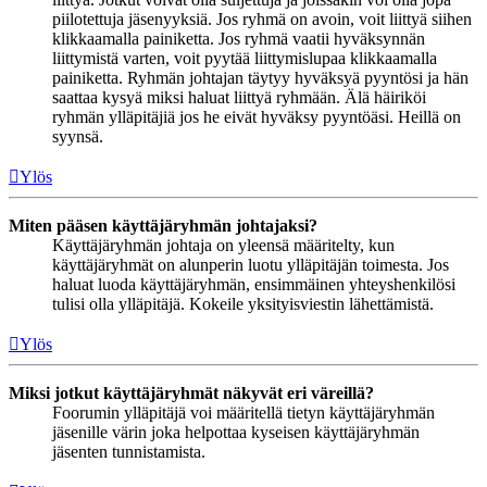
piilotettuja jäsenyyksiä. Jos ryhmä on avoin, voit liittyä siihen
klikkaamalla painiketta. Jos ryhmä vaatii hyväksynnän
liittymistä varten, voit pyytää liittymislupaa klikkaamalla
painiketta. Ryhmän johtajan täytyy hyväksyä pyyntösi ja hän
saattaa kysyä miksi haluat liittyä ryhmään. Älä häiriköi
ryhmän ylläpitäjiä jos he eivät hyväksy pyyntöäsi. Heillä on
syynsä.
Ylös
Miten pääsen käyttäjäryhmän johtajaksi?
Käyttäjäryhmän johtaja on yleensä määritelty, kun
käyttäjäryhmät on alunperin luotu ylläpitäjän toimesta. Jos
haluat luoda käyttäjäryhmän, ensimmäinen yhteyshenkilösi
tulisi olla ylläpitäjä. Kokeile yksityisviestin lähettämistä.
Ylös
Miksi jotkut käyttäjäryhmät näkyvät eri väreillä?
Foorumin ylläpitäjä voi määritellä tietyn käyttäjäryhmän
jäsenille värin joka helpottaa kyseisen käyttäjäryhmän
jäsenten tunnistamista.