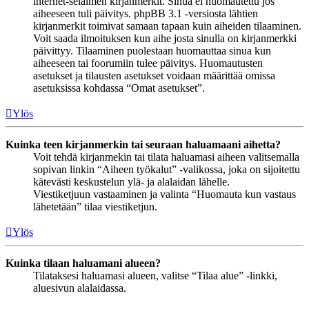
internet-selaimen kirjanmerkit. Sinua ei huomautettu jos
aiheeseen tuli päivitys. phpBB 3.1 -versiosta lähtien
kirjanmerkit toimivat samaan tapaan kuin aiheiden tilaaminen.
Voit saada ilmoituksen kun aihe josta sinulla on kirjanmerkki
päivittyy. Tilaaminen puolestaan huomauttaa sinua kun
aiheeseen tai foorumiin tulee päivitys. Huomautusten
asetukset ja tilausten asetukset voidaan määrittää omissa
asetuksissa kohdassa “Omat asetukset”.
Ylös
Kuinka teen kirjanmerkin tai seuraan haluamaani aihetta?
Voit tehdä kirjanmekin tai tilata haluamasi aiheen valitsemalla
sopivan linkin “Aiheen työkalut” -valikossa, joka on sijoitettu
kätevästi keskustelun ylä- ja alalaidan lähelle.
Viestiketjuun vastaaminen ja valinta “Huomauta kun vastaus
lähetetään” tilaa viestiketjun.
Ylös
Kuinka tilaan haluamani alueen?
Tilataksesi haluamasi alueen, valitse “Tilaa alue” -linkki,
aluesivun alalaidassa.