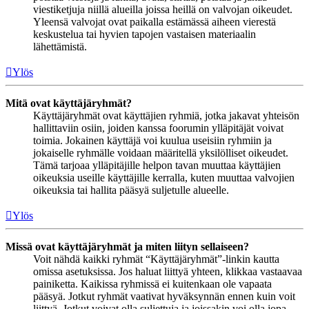
viestiketjuja niillä alueilla joissa heillä on valvojan oikeudet.
Yleensä valvojat ovat paikalla estämässä aiheen vierestä
keskustelua tai hyvien tapojen vastaisen materiaalin
lähettämistä.
Ylös
Mitä ovat käyttäjäryhmät?
Käyttäjäryhmät ovat käyttäjien ryhmiä, jotka jakavat yhteisön
hallittaviin osiin, joiden kanssa foorumin ylläpitäjät voivat
toimia. Jokainen käyttäjä voi kuulua useisiin ryhmiin ja
jokaiselle ryhmälle voidaan määritellä yksilölliset oikeudet.
Tämä tarjoaa ylläpitäjille helpon tavan muuttaa käyttäjien
oikeuksia useille käyttäjille kerralla, kuten muuttaa valvojien
oikeuksia tai hallita pääsyä suljetulle alueelle.
Ylös
Missä ovat käyttäjäryhmät ja miten liityn sellaiseen?
Voit nähdä kaikki ryhmät “Käyttäjäryhmät”-linkin kautta
omissa asetuksissa. Jos haluat liittyä yhteen, klikkaa vastaavaa
painiketta. Kaikissa ryhmissä ei kuitenkaan ole vapaata
pääsyä. Jotkut ryhmät vaativat hyväksynnän ennen kuin voit
liittyä. Jotkut voivat olla suljettuja ja joissakin voi olla jopa