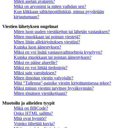
Miten asetan avataren?
Mikä on arvonimi ja miten vaihdan sen?
Kun klikkaan sähköpostilinkkiä, minua pyydetään
kirjautumaan?
Viestien lähetyksen ongelmat
Miten luon uuden viestiketjun tai lähetän vastauksen?
Miten muokkaan tai poistan viestejä?
Miten liitän allekirjoituksen viestiini?
Kuinka luon äänestyksen?
Miksi en voi lisätä vastausvaihtoehtoja kyselyyn?
Kuinka muokkaan tai poistan äänestyksen?
Miksi en pääse alueelle?
Miksi en voi liittää tiedostoja?
Miksi sain varoituksen?
Miten ilmoitan viestin valvojalle?
Mitä “Tallenna”-painike viestin kirjoittamisessa tekee?
Miksi minun viestini tarvitsee hyväksynnän?
Miten tönäisen viestiketjuani?
Muotoilu ja aiheiden tyypit
Mikä on BBCode?
Onko HTML sallittu?
Mitä ovat hymiöt?
Voinko lähettää kuvia?