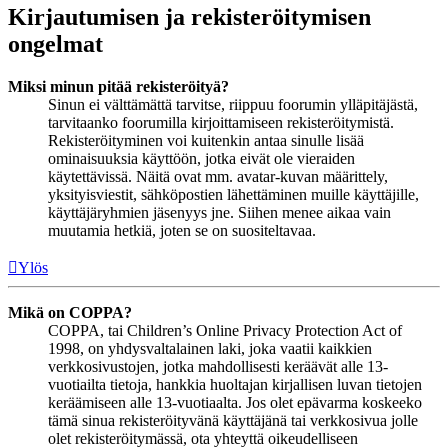
Kirjautumisen ja rekisteröitymisen
ongelmat
Miksi minun pitää rekisteröityä?
Sinun ei välttämättä tarvitse, riippuu foorumin ylläpitäjästä,
tarvitaanko foorumilla kirjoittamiseen rekisteröitymistä.
Rekisteröityminen voi kuitenkin antaa sinulle lisää
ominaisuuksia käyttöön, jotka eivät ole vieraiden
käytettävissä. Näitä ovat mm. avatar-kuvan määrittely,
yksityisviestit, sähköpostien lähettäminen muille käyttäjille,
käyttäjäryhmien jäsenyys jne. Siihen menee aikaa vain
muutamia hetkiä, joten se on suositeltavaa.
Ylös
Mikä on COPPA?
COPPA, tai Children’s Online Privacy Protection Act of
1998, on yhdysvaltalainen laki, joka vaatii kaikkien
verkkosivustojen, jotka mahdollisesti keräävät alle 13-
vuotiailta tietoja, hankkia huoltajan kirjallisen luvan tietojen
keräämiseen alle 13-vuotiaalta. Jos olet epävarma koskeeko
tämä sinua rekisteröityvänä käyttäjänä tai verkkosivua jolle
olet rekisteröitymässä, ota yhteyttä oikeudelliseen