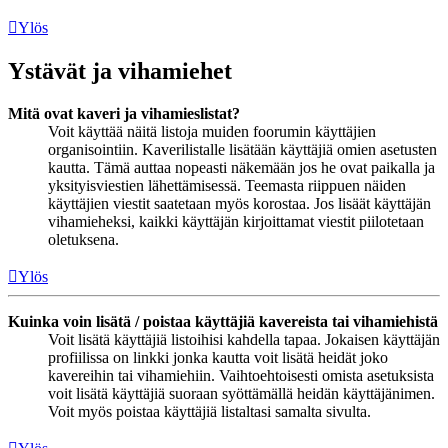
Ylös
Ystävät ja vihamiehet
Mitä ovat kaveri ja vihamieslistat?
Voit käyttää näitä listoja muiden foorumin käyttäjien
organisointiin. Kaverilistalle lisätään käyttäjiä omien asetusten
kautta. Tämä auttaa nopeasti näkemään jos he ovat paikalla ja
yksityisviestien lähettämisessä. Teemasta riippuen näiden
käyttäjien viestit saatetaan myös korostaa. Jos lisäät käyttäjän
vihamieheksi, kaikki käyttäjän kirjoittamat viestit piilotetaan
oletuksena.
Ylös
Kuinka voin lisätä / poistaa käyttäjiä kavereista tai vihamiehistä
Voit lisätä käyttäjiä listoihisi kahdella tapaa. Jokaisen käyttäjän
profiilissa on linkki jonka kautta voit lisätä heidät joko
kavereihin tai vihamiehiin. Vaihtoehtoisesti omista asetuksista
voit lisätä käyttäjiä suoraan syöttämällä heidän käyttäjänimen.
Voit myös poistaa käyttäjiä listaltasi samalta sivulta.