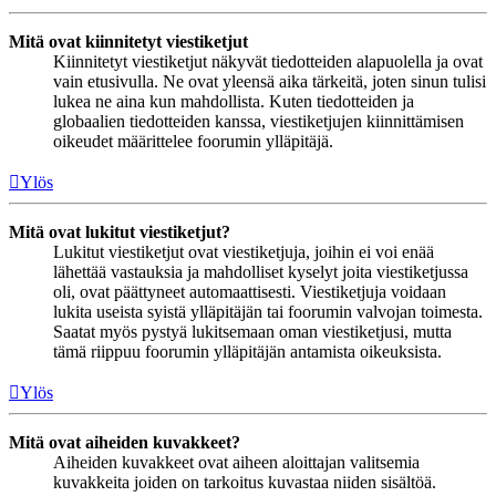
Mitä ovat kiinnitetyt viestiketjut
Kiinnitetyt viestiketjut näkyvät tiedotteiden alapuolella ja ovat
vain etusivulla. Ne ovat yleensä aika tärkeitä, joten sinun tulisi
lukea ne aina kun mahdollista. Kuten tiedotteiden ja
globaalien tiedotteiden kanssa, viestiketjujen kiinnittämisen
oikeudet määrittelee foorumin ylläpitäjä.
Ylös
Mitä ovat lukitut viestiketjut?
Lukitut viestiketjut ovat viestiketjuja, joihin ei voi enää
lähettää vastauksia ja mahdolliset kyselyt joita viestiketjussa
oli, ovat päättyneet automaattisesti. Viestiketjuja voidaan
lukita useista syistä ylläpitäjän tai foorumin valvojan toimesta.
Saatat myös pystyä lukitsemaan oman viestiketjusi, mutta
tämä riippuu foorumin ylläpitäjän antamista oikeuksista.
Ylös
Mitä ovat aiheiden kuvakkeet?
Aiheiden kuvakkeet ovat aiheen aloittajan valitsemia
kuvakkeita joiden on tarkoitus kuvastaa niiden sisältöä.