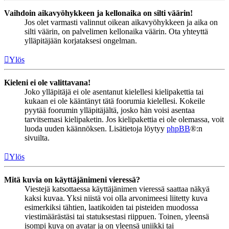
Vaihdoin aikavyöhykkeen ja kellonaika on silti väärin!
Jos olet varmasti valinnut oikean aikavyöhykkeen ja aika on
silti väärin, on palvelimen kellonaika väärin. Ota yhteyttä
ylläpitäjään korjataksesi ongelman.
Ylös
Kieleni ei ole valittavana!
Joko ylläpitäjä ei ole asentanut kielellesi kielipakettia tai
kukaan ei ole kääntänyt tätä foorumia kielellesi. Kokeile
pyytää foorumin ylläpitäjältä, josko hän voisi asentaa
tarvitsemasi kielipaketin. Jos kielipakettia ei ole olemassa, voit
luoda uuden käännöksen. Lisätietoja löytyy
phpBB
®:n
sivuilta.
Ylös
Mitä kuvia on käyttäjänimeni vieressä?
Viestejä katsottaessa käyttäjänimen vieressä saattaa näkyä
kaksi kuvaa. Yksi niistä voi olla arvonimeesi liitetty kuva
esimerkiksi tähtien, laatikoiden tai pisteiden muodossa
viestimäärästäsi tai statuksestasi riippuen. Toinen, yleensä
isompi kuva on avatar ja on yleensä uniikki tai