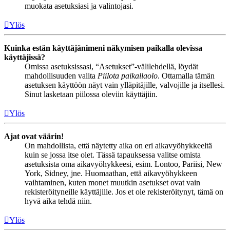
muokata asetuksiasi ja valintojasi.
Ylös
Kuinka estän käyttäjänimeni näkymisen paikalla olevissa
käyttäjissä?
Omissa asetuksissasi, “Asetukset”-välilehdellä, löydät
mahdollisuuden valita
Piilota paikallaolo
. Ottamalla tämän
asetuksen käyttöön näyt vain ylläpitäjille, valvojille ja itsellesi.
Sinut lasketaan piilossa oleviin käyttäjiin.
Ylös
Ajat ovat väärin!
On mahdollista, että näytetty aika on eri aikavyöhykkeeltä
kuin se jossa itse olet. Tässä tapauksessa valitse omista
asetuksista oma aikavyöhykkeesi, esim. Lontoo, Pariisi, New
York, Sidney, jne. Huomaathan, että aikavyöhykkeen
vaihtaminen, kuten monet muutkin asetukset ovat vain
rekisteröityneille käyttäjille. Jos et ole rekisteröitynyt, tämä on
hyvä aika tehdä niin.
Ylös