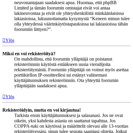
neuvonantajaan saadaksesi apua. Huomaa, että phpBB
Limited ja tämän foorumin omistajat eivät voi antaa
lakineuvontaa ja eivät ole yhteyshenkilöitä minkäänlaisissa
lakiasioissa, lukuunottamatta kysymystä “Keneen minun tulee
olla yhteydessä väärinkäytöstapauksissa tai lakiasioissa tähän
foorumiin liittyen?”.
Ylös
Miksi en voi rekisteröityä?
On mahdollista, että foorumin ylläpitäjä on poistanut
rekisteröinnin käytöstä estääkseen uusia vierailijoita
rekisteröitymästä. Foorumin ylläpitäjä on voinut myös asettaa
porttikiellon IP-osoitteellesi tai estänyt valitsemasi
käyttäjätunnuksen rekisteröinnin. Ota yhteyttä foorumin
ylläpitäjään saadaksesi apua.
Ylös
Rekisteröidyin, mutta en voi kirjautua!
Tarkista ensin käyttäjätunnuksesi ja salasanasi. Jos ne ovat
oikein, yksi kahdesta asiasta on saattanut tapahtua. Jos
COPPA-tuki on käytössä ja määrittelit olevasi alle 13-vuotias
rekisteröityessäsi, sinun tulee seurata saamiasi ohjeita. Jotkut