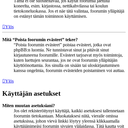
Tämä ei ole suositeltavaa, jos käytät foorumia jaetulta
koneelta, esim. kirjastossa, nettikahvilassa tai koulun
tietokoneluokassa. Jos et näe tätä valintaa, foorumin ylläpitäjä
on estänyt tämän toiminnon käyttämisen.
Ylös
Mitä “Poista foorumin evästeet” tekee?
“Poista foorumin evästeet” poistaa evästeet, jotka ovat
phpBB:n luomia. Ne tunnistavat sinut ja pitävät sinut
kirjautuneena foorumille. Evästeet tarjoavat myös toimintoja,
kuten luettujen seurantaa, jos ne ovat foorumin ylläpitäjän
käyttöönottamia. Jos sinulla on sisään tai uloskirjautumisen
kanssa ongelmia, foorumin evästeiden poistaminen voi auttaa.
Ylös
Käyttäjän asetukset
Miten muutan asetuksiani?
Jos olet rekisteröitynyt käyttäjä, kaikki asetuksesi tallennetaan
foorumin tietokantaan. Muokataksesi niitä, vieraile omissa
asetuksissa, johon vievä linkki löytyy yleensä klikkaamalla
käyttäjänimeäsi foorumin sivujen ylälaidassa. Tätä kautta voit