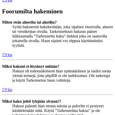
Ylös
Foorumilta hakeminen
Miten etsin alueelta tai alueilta?
Syötä hakutermi hakukenttään, joka sijaitsee etusivulla, alueen
tai viestiketjun sivulla. Tarkennettuun hakuun pääset
klikkaamalla “Tarkennettu haku”-linkkiä joka on saatavilla
jokaisella sivulla. Haun sijainti voi riippua käyttämästäsi
tyylistä.
Ylös
Miksi hakuni ei löytänyt mitään?
Hakusi oli todennäköisesti liian epämääräinen ja sisälsi useita
yleisiä termejä, joita phpBB ei ole indeksoinut. Ole tarkempi
ja käytä Tarkennetun haun valintoja.
Ylös
Miksi haku johti tyhjään sivuun!?
Hakusi palautti liian monta tulosta ja palvelin ei pystynyt
käsittelemään niitä. Käytä “Tarkennettua hakua” ja ole