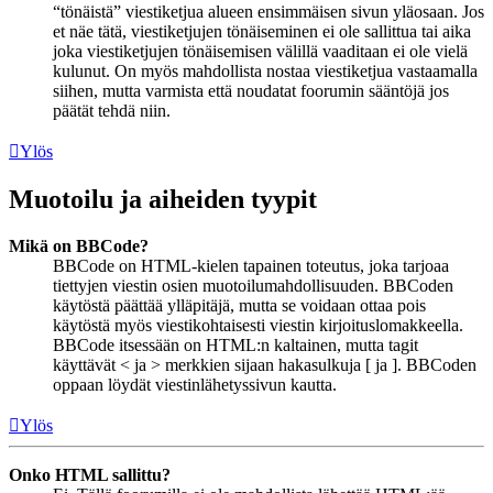
“tönäistä” viestiketjua alueen ensimmäisen sivun yläosaan. Jos
et näe tätä, viestiketjujen tönäiseminen ei ole sallittua tai aika
joka viestiketjujen tönäisemisen välillä vaaditaan ei ole vielä
kulunut. On myös mahdollista nostaa viestiketjua vastaamalla
siihen, mutta varmista että noudatat foorumin sääntöjä jos
päätät tehdä niin.
Ylös
Muotoilu ja aiheiden tyypit
Mikä on BBCode?
BBCode on HTML-kielen tapainen toteutus, joka tarjoaa
tiettyjen viestin osien muotoilumahdollisuuden. BBCoden
käytöstä päättää ylläpitäjä, mutta se voidaan ottaa pois
käytöstä myös viestikohtaisesti viestin kirjoituslomakkeella.
BBCode itsessään on HTML:n kaltainen, mutta tagit
käyttävät < ja > merkkien sijaan hakasulkuja [ ja ]. BBCoden
oppaan löydät viestinlähetyssivun kautta.
Ylös
Onko HTML sallittu?