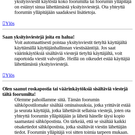
yksityisviestit käytöstä koko foorumilta tai foorumin ylläpitäjä
on estänyt sinua lähettämästä yksityisviestejä. Ota yhteyttä
foorumin ylläpitäjään saadaksesi lisätietoja.
Ylös
Saan yksityisviestejä joita en halua!
Voit automaattisesti poistaa yksityisviestit tietyltä käyttäjältä
käyttämällä käyttäjänhallinnan viestisääntöjä. Jos saat
väärinkäytöksiä sisältäviä viestejä tietyltä käyttäjältä, voit
raportoida viestit valvojille. Heillä on oikeudet estää käyttäjiä
lähettämästä yksityisviestejä.
Ylös
Olen saanut roskapostia tai väärinkäytöksiä sisältäviä viestejä
tältä foorumilta!
Olemme pahoillamme siitä. Tämän foorumin
sähköpostilomake sisältää ominaisuuksia, jotka yrittävät estää
ja seurata käyttäjiä, jotka lähettävät sellaisia viestejä, joten ota
yhteyttä foorumin ylläpitäjään ja lähetä hänelle täysi kopio
saamastasi sähköpostista. On tärkeää, että se sisältää kaikki
otsaketiedot sähköpostista, jotka sisältävät viestin lähettäjän
tiedot. Foorumin ylläpitäjä voi sitten toimia tarpeen mukaan.