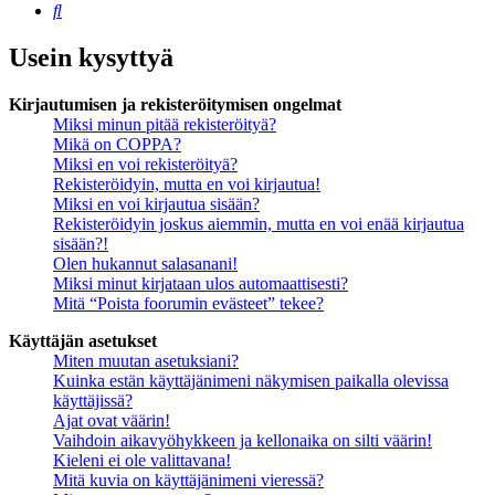
Etsi
Usein kysyttyä
Kirjautumisen ja rekisteröitymisen ongelmat
Miksi minun pitää rekisteröityä?
Mikä on COPPA?
Miksi en voi rekisteröityä?
Rekisteröidyin, mutta en voi kirjautua!
Miksi en voi kirjautua sisään?
Rekisteröidyin joskus aiemmin, mutta en voi enää kirjautua
sisään?!
Olen hukannut salasanani!
Miksi minut kirjataan ulos automaattisesti?
Mitä “Poista foorumin evästeet” tekee?
Käyttäjän asetukset
Miten muutan asetuksiani?
Kuinka estän käyttäjänimeni näkymisen paikalla olevissa
käyttäjissä?
Ajat ovat väärin!
Vaihdoin aikavyöhykkeen ja kellonaika on silti väärin!
Kieleni ei ole valittavana!
Mitä kuvia on käyttäjänimeni vieressä?