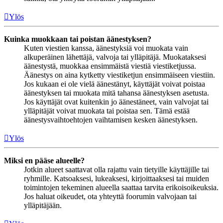
Ylös
Kuinka muokkaan tai poistan äänestyksen?
Kuten viestien kanssa, äänestyksiä voi muokata vain
alkuperäinen lähettäjä, valvoja tai ylläpitäjä. Muokataksesi
äänestystä, muokkaa ensimmäistä viestiä viestiketjussa.
Äänestys on aina kytketty viestiketjun ensimmäiseen viestiin.
Jos kukaan ei ole vielä äänestänyt, käyttäjät voivat poistaa
äänestyksen tai muokata mitä tahansa äänestyksen asetusta.
Jos käyttäjät ovat kuitenkin jo äänestäneet, vain valvojat tai
ylläpitäjät voivat muokata tai poistaa sen. Tämä estää
äänestysvaihtoehtojen vaihtamisen kesken äänestyksen.
Ylös
Miksi en pääse alueelle?
Jotkin alueet saattavat olla rajattu vain tietyille käyttäjille tai
ryhmille. Katsoaksesi, lukeaksesi, kirjoittaaksesi tai muiden
toimintojen tekeminen alueella saattaa tarvita erikoisoikeuksia.
Jos haluat oikeudet, ota yhteyttä foorumin valvojaan tai
ylläpitäjään.