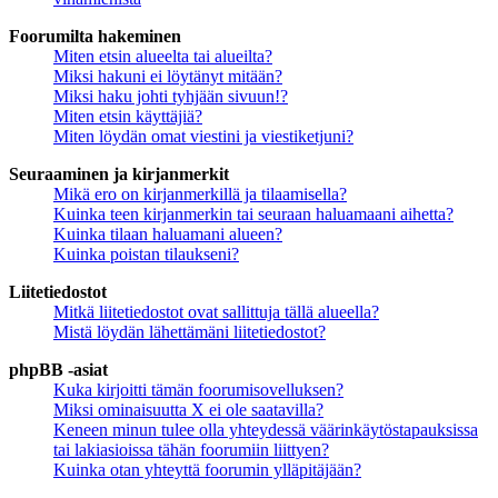
Foorumilta hakeminen
Miten etsin alueelta tai alueilta?
Miksi hakuni ei löytänyt mitään?
Miksi haku johti tyhjään sivuun!?
Miten etsin käyttäjiä?
Miten löydän omat viestini ja viestiketjuni?
Seuraaminen ja kirjanmerkit
Mikä ero on kirjanmerkillä ja tilaamisella?
Kuinka teen kirjanmerkin tai seuraan haluamaani aihetta?
Kuinka tilaan haluamani alueen?
Kuinka poistan tilaukseni?
Liitetiedostot
Mitkä liitetiedostot ovat sallittuja tällä alueella?
Mistä löydän lähettämäni liitetiedostot?
phpBB -asiat
Kuka kirjoitti tämän foorumisovelluksen?
Miksi ominaisuutta X ei ole saatavilla?
Keneen minun tulee olla yhteydessä väärinkäytöstapauksissa
tai lakiasioissa tähän foorumiin liittyen?
Kuinka otan yhteyttä foorumin ylläpitäjään?