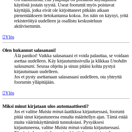
käytöstä jostain syystä. Useat foorumit myös poistavat
käyttäjiä, jotka eivät ole kirjoittaneet pitkään aikaan
pienentääkseen tietokantansa kokoa. Jos näin on käynyt, yritä
rekisteröityä uudelleen ja osallistu keskusteluun
aktiivisemmin.
Ylös
Olen hukannut salasanani!
Älä panikoi! Vaikka salasanaasi ei voida palauttaa, se voidaan
asettaa uudelleen. Käy kirjautumissivulla ja klikkaa
Unohdin
salasanani
. Seuraa ohjeita ja sinun pitäisi kohta pystyä
kirjautumaan uudelleen.
Jos et pysty asettamaan salasanaasi uudelleen, ota yhteyttä
foorumin ylläpitäjään.
Ylös
Miksi minut kirjataan ulos automaattisesti?
Jos et valitse
Muista minut
-laatikkoa kirjautuessasi, foorumi
pitää sinut kirjautuneena ennalta määritellyn ajan. Tämä estää
muita väärinkäyttämästä tunnuksiasi. Pysyäksesi
kirjautuneena, valitse
Muista minut
-valinta kirjautuessasi.