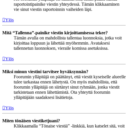
raportointipainike viestin yhteydessä. Tämän klikkaaminen
vie sinut viestin raportoinnin vaiheiden läpi.
Ylös
Mitä “Tallenna”-painike viestin kirjoittamisessa tekee?
Tämän avulla on mahdollista tallentaa luonnoksia, jotka voit
kirjoittaa loppuun ja lähettää myöhemmin. Avataksesi
tallennetun luonnoksen, vieraile komissa asetuksissa.
Ylös
Miksi minun viestini tarvitsee hyväksynnän?
Foorumin ylläpitäjä on päättänyt, että viestit kyseiselle alueelle
tulee tarkastaa ennen lähetystä. On myös mahdollista, että
foorumin ylläpitäjä on siirtänyt sinut ryhmään, jonka viestit
tarkistetaan ennen lähettämistä. Ota yhteyttä foorumin
ylläpitäjään saadaksesi lisätietoja.
Ylös
Miten tönäisen viestiketjuani?
Klikkaamalla “Tönaise viestiä” -linkkiä, kun katselet sitä, voit