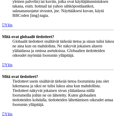
yleinen palvelin) tai kuviin, jotka ovat käyttäjätunnistuksen
takana, esim. hotmail tai yahoo sähköpostilaatikot,
salasanasuojatut sivustot, jne. Näyttääksesi kuvan, käytä
BBCoden [img]-tagia.
Ylös
Mitä ovat globaalit tiedotteet?
Globaalit tiedotteet sisältävät tärkeää tietoa ja sinun tulisi lukea
ne aina kun on mahdolista. Ne näkyvät jokaisen alueen
ylälaidassa ja omissa asetuksissa. Globaalien tiedotteiden
oikeudet myöntää foorumin ylläpitäjä.
Ylös
Mitä ovat tiedotteet?
Tiedotteet usein sisältävät tärkeää tietoa foorumista jota olet
lukemassa ja siksi ne tulisi lukea aina kun mahdollista.
Tiedotteet näkyvät jokaisen sivun ylälaidassa niillä
foorumeilla joihin ne on lähetetty. Kuten globaalien
tiedotteiden kohdalla, tiedotteiden lähettämisen oikeudet antaa
foorumin ylläpitäjä.
Ylös