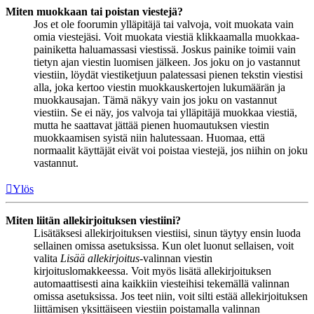
Miten muokkaan tai poistan viestejä?
Jos et ole foorumin ylläpitäjä tai valvoja, voit muokata vain
omia viestejäsi. Voit muokata viestiä klikkaamalla muokkaa-
painiketta haluamassasi viestissä. Joskus painike toimii vain
tietyn ajan viestin luomisen jälkeen. Jos joku on jo vastannut
viestiin, löydät viestiketjuun palatessasi pienen tekstin viestisi
alla, joka kertoo viestin muokkauskertojen lukumäärän ja
muokkausajan. Tämä näkyy vain jos joku on vastannut
viestiin. Se ei näy, jos valvoja tai ylläpitäjä muokkaa viestiä,
mutta he saattavat jättää pienen huomautuksen viestin
muokkaamisen syistä niin halutessaan. Huomaa, että
normaalit käyttäjät eivät voi poistaa viestejä, jos niihin on joku
vastannut.
Ylös
Miten liitän allekirjoituksen viestiini?
Lisätäksesi allekirjoituksen viestiisi, sinun täytyy ensin luoda
sellainen omissa asetuksissa. Kun olet luonut sellaisen, voit
valita
Lisää allekirjoitus
-valinnan viestin
kirjoituslomakkeessa. Voit myös lisätä allekirjoituksen
automaattisesti aina kaikkiin viesteihisi tekemällä valinnan
omissa asetuksissa. Jos teet niin, voit silti estää allekirjoituksen
liittämisen yksittäiseen viestiin poistamalla valinnan