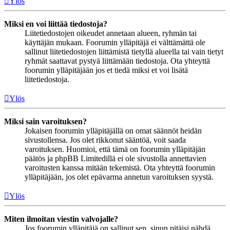
Ylös
Miksi en voi liittää tiedostoja?
Liitetiedostojen oikeudet annetaan alueen, ryhmän tai
käyttäjän mukaan. Foorumin ylläpitäjä ei välttämättä ole
sallinut liitetiedostojen liittämistä tietyllä alueella tai vain tietyt
ryhmät saattavat pystyä liittämään tiedostoja. Ota yhteyttä
foorumin ylläpitäjään jos et tiedä miksi et voi lisätä
liitetiedostoja.
Ylös
Miksi sain varoituksen?
Jokaisen foorumin ylläpitäjällä on omat säännöt heidän
sivustollensa. Jos olet rikkonut sääntöä, voit saada
varoituksen. Huomioi, että tämä on foorumin ylläpitäjän
päätös ja phpBB Limitedillä ei ole sivustolla annettavien
varoitusten kanssa mitään tekemistä. Ota yhteyttä foorumin
ylläpitäjään, jos olet epävarma annetun varoituksen syystä.
Ylös
Miten ilmoitan viestin valvojalle?
Jos foorumin ylläpitäjä on sallinut sen, sinun pitäisi nähdä