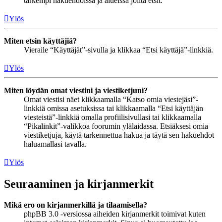
tarkempi hakuehdoissa ja alueissa joilta etsit.
Ylös
Miten etsin käyttäjiä?
Vieraile “Käyttäjät”-sivulla ja klikkaa “Etsi käyttäjä”-linkkiä.
Ylös
Miten löydän omat viestini ja viestiketjuni?
Omat viestisi näet klikkaamalla “Katso omia viestejäsi”-
linkkiä omissa asetuksissa tai klikkaamalla “Etsi käyttäjän
viesteistä”-linkkiä omalla profiilisivullasi tai klikkaamalla
“Pikalinkit”-valikkoa foorumin ylälaidassa. Etsiäksesi omia
viestiketjuja, käytä tarkennettua hakua ja täytä sen hakuehdot
haluamallasi tavalla.
Ylös
Seuraaminen ja kirjanmerkit
Mikä ero on kirjanmerkillä ja tilaamisella?
phpBB 3.0 -versiossa aiheiden kirjanmerkit toimivat kuten