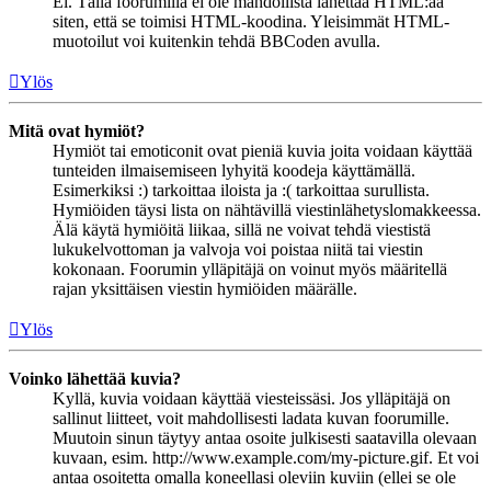
Ei. Tällä foorumilla ei ole mahdollista lähettää HTML:ää
siten, että se toimisi HTML-koodina. Yleisimmät HTML-
muotoilut voi kuitenkin tehdä BBCoden avulla.
Ylös
Mitä ovat hymiöt?
Hymiöt tai emoticonit ovat pieniä kuvia joita voidaan käyttää
tunteiden ilmaisemiseen lyhyitä koodeja käyttämällä.
Esimerkiksi :) tarkoittaa iloista ja :( tarkoittaa surullista.
Hymiöiden täysi lista on nähtävillä viestinlähetyslomakkeessa.
Älä käytä hymiöitä liikaa, sillä ne voivat tehdä viestistä
lukukelvottoman ja valvoja voi poistaa niitä tai viestin
kokonaan. Foorumin ylläpitäjä on voinut myös määritellä
rajan yksittäisen viestin hymiöiden määrälle.
Ylös
Voinko lähettää kuvia?
Kyllä, kuvia voidaan käyttää viesteissäsi. Jos ylläpitäjä on
sallinut liitteet, voit mahdollisesti ladata kuvan foorumille.
Muutoin sinun täytyy antaa osoite julkisesti saatavilla olevaan
kuvaan, esim. http://www.example.com/my-picture.gif. Et voi
antaa osoitetta omalla koneellasi oleviin kuviin (ellei se ole