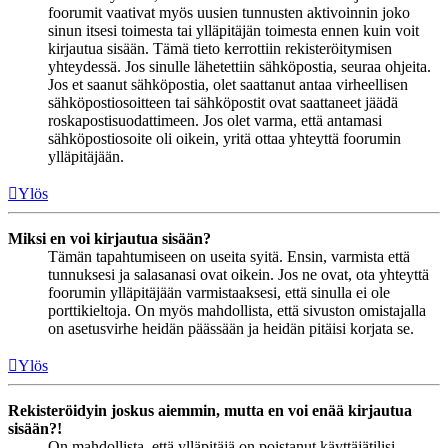
foorumit vaativat myös uusien tunnusten aktivoinnin joko
sinun itsesi toimesta tai ylläpitäjän toimesta ennen kuin voit
kirjautua sisään. Tämä tieto kerrottiin rekisteröitymisen
yhteydessä. Jos sinulle lähetettiin sähköpostia, seuraa ohjeita.
Jos et saanut sähköpostia, olet saattanut antaa virheellisen
sähköpostiosoitteen tai sähköpostit ovat saattaneet jäädä
roskapostisuodattimeen. Jos olet varma, että antamasi
sähköpostiosoite oli oikein, yritä ottaa yhteyttä foorumin
ylläpitäjään.
Ylös
Miksi en voi kirjautua sisään?
Tämän tapahtumiseen on useita syitä. Ensin, varmista että
tunnuksesi ja salasanasi ovat oikein. Jos ne ovat, ota yhteyttä
foorumin ylläpitäjään varmistaaksesi, että sinulla ei ole
porttikieltoja. On myös mahdollista, että sivuston omistajalla
on asetusvirhe heidän päässään ja heidän pitäisi korjata se.
Ylös
Rekisteröidyin joskus aiemmin, mutta en voi enää kirjautua
sisään?!
On mahdollista, että ylläpitäjä on poistanut käyttäjätilisi