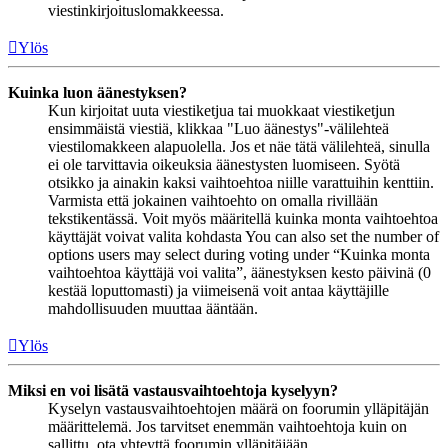
viestinkirjoituslomakkeessa.
Ylös
Kuinka luon äänestyksen?
Kun kirjoitat uuta viestiketjua tai muokkaat viestiketjun
ensimmäistä viestiä, klikkaa "Luo äänestys"-välilehteä
viestilomakkeen alapuolella. Jos et näe tätä välilehteä, sinulla
ei ole tarvittavia oikeuksia äänestysten luomiseen. Syötä
otsikko ja ainakin kaksi vaihtoehtoa niille varattuihin kenttiin.
Varmista että jokainen vaihtoehto on omalla rivillään
tekstikentässä. Voit myös määritellä kuinka monta vaihtoehtoa
käyttäjät voivat valita kohdasta You can also set the number of
options users may select during voting under “Kuinka monta
vaihtoehtoa käyttäjä voi valita”, äänestyksen kesto päivinä (0
kestää loputtomasti) ja viimeisenä voit antaa käyttäjille
mahdollisuuden muuttaa ääntään.
Ylös
Miksi en voi lisätä vastausvaihtoehtoja kyselyyn?
Kyselyn vastausvaihtoehtojen määrä on foorumin ylläpitäjän
määrittelemä. Jos tarvitset enemmän vaihtoehtoja kuin on
sallittu, ota yhteyttä foorumin ylläpitäjään.