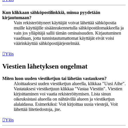
Kun klikkaan sähköpostilinkkiä, minua pyydetään
kirjautumaan?
Vain rekisteröityneet käyttäjät voivat lähettää sähköpostia
muille käyttäjille sisäänrakennetulla sähköpostilomakkeella ja
vain jos ylläpitäjä sallii tämän ominaisuuden. Kirjautuminen
vaaditaan, jotta tunnistautumattomat käyttäjät eivät voisi
väärinkäyttää sähköpostijärjestelmää.
Ylös
Viestien lähetyksen ongelmat
Miten luon uuden viestiketjun tai lähetän vastauksen?
Aloittaaksesi uuden viestiketjun alueella, klikkaa "Uusi Aihe".
Vastataksesi viestiketjuun klikkaa "Vastaa Viestiin". Viestien
kirjoittaminen voi vaatia rekisteröitymisen. Lista sinun
oikeuksistasi alueella on nähtävillä alueen ja viestiketjun
alalaidassa. Esimerkiksi: Voit kirjoittaa uusia viestejä, Voit
lähettää liitetiedostoja, jne.
Ylös