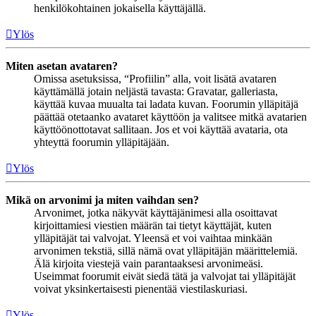
henkilökohtainen jokaisella käyttäjällä.
Ylös
Miten asetan avataren?
Omissa asetuksissa, “Profiilin” alla, voit lisätä avataren
käyttämällä jotain neljästä tavasta: Gravatar, galleriasta,
käyttää kuvaa muualta tai ladata kuvan. Foorumin ylläpitäjä
päättää otetaanko avataret käyttöön ja valitsee mitkä avatarien
käyttöönottotavat sallitaan. Jos et voi käyttää avataria, ota
yhteyttä foorumin ylläpitäjään.
Ylös
Mikä on arvonimi ja miten vaihdan sen?
Arvonimet, jotka näkyvät käyttäjänimesi alla osoittavat
kirjoittamiesi viestien määrän tai tietyt käyttäjät, kuten
ylläpitäjät tai valvojat. Yleensä et voi vaihtaa minkään
arvonimen tekstiä, sillä nämä ovat ylläpitäjän määrittelemiä.
Älä kirjoita viestejä vain parantaaksesi arvonimeäsi.
Useimmat foorumit eivät siedä tätä ja valvojat tai ylläpitäjät
voivat yksinkertaisesti pienentää viestilaskuriasi.
Ylös