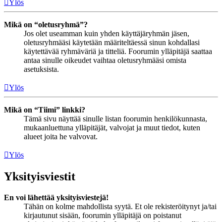
Ylös
Mikä on “oletusryhmä”?
Jos olet useamman kuin yhden käyttäjäryhmän jäsen,
oletusryhmääsi käytetään määriteltäessä sinun kohdallasi
käytettävää ryhmäväriä ja titteliä. Foorumin ylläpitäjä saattaa
antaa sinulle oikeudet vaihtaa oletusryhmääsi omista
asetuksista.
Ylös
Mikä on “Tiimi” linkki?
Tämä sivu näyttää sinulle listan foorumin henkilökunnasta,
mukaanluettuna ylläpitäjät, valvojat ja muut tiedot, kuten
alueet joita he valvovat.
Ylös
Yksityisviestit
En voi lähettää yksityisviestejä!
Tähän on kolme mahdollista syytä. Et ole rekisteröitynyt ja/tai
kirjautunut sisään, foorumin ylläpitäjä on poistanut