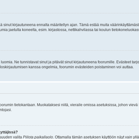
tää sinut kirjautuneena ennalta määritellyn ajan. Tämä estää muita väärinkäyttämäs
rumia jaetulta koneelta, esim. kirjastossa, nettikahvilassa tai koulun tietokoneluokas
luomia. Ne tunnistavat sinut ja pitävät sinut kirjautuneena foorumille. Evästeet tarj
i uloskirjautumisen kanssa ongelmia, foorumin evästeiden poistaminen voi auttaa.
n foorumin tietokantaan. Muokataksesi niitä, vieraile omissa asetuksissa, johon vievä
ntojasi.
yttäjissä?
isuuden valita
Piilota paikallaolo
. Ottamalla tämän asetuksen käyttöön näyt vain ylläpit