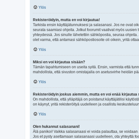
Ylös
Rekisteröidyin, mutta en voi kirjautua!
Tarkista ensin käyttäjätunnuksesi ja salasanasi. Jos ne ovat oik
seurata saamiasi ohjeita. Jotkut foorumit vaativat myös uusien tu
yhteydessä. Jos sinulle lähetettiin sähköpostia, seuraa ohjeita
olet varma, että antamasi sähköpostiosoite oli oikein, yritä ottaa
Ylös
Miksi en voi kirjautua sisään?
Tämän tapahtumiseen on useita syitä. Ensin, varmista että tunnuk
mahdollista, että sivuston omistajalla on asetusvirhe heidän pää
Ylös
Rekisteröidyin joskus aiemmin, mutta en voi enää kirjautua 
On mahdollista, että ylläpitäjä on poistanut käyttäjätilisi käytö
on käynyt, yritä rekisteröityä uudelleen ja osallistu keskusteluu
Ylös
Olen hukannut salasanani!
Älä panikoi! Vaikka salasanaasi ei voida palauttaa, se voidaan 
Jos et pysty asettamaan salasanaasi uudelleen, ota yhteyttä foo