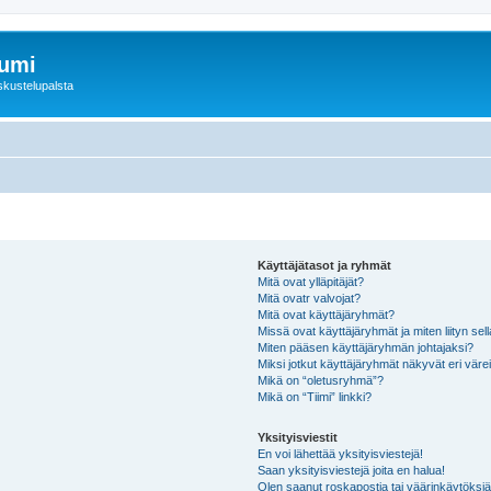
rumi
skustelupalsta
Käyttäjätasot ja ryhmät
Mitä ovat ylläpitäjät?
Mitä ovatr valvojat?
Mitä ovat käyttäjäryhmät?
Missä ovat käyttäjäryhmät ja miten liityn sel
Miten pääsen käyttäjäryhmän johtajaksi?
Miksi jotkut käyttäjäryhmät näkyvät eri värei
Mikä on “oletusryhmä”?
Mikä on “Tiimi” linkki?
Yksityisviestit
En voi lähettää yksityisviestejä!
Saan yksityisviestejä joita en halua!
Olen saanut roskapostia tai väärinkäytöksiä s