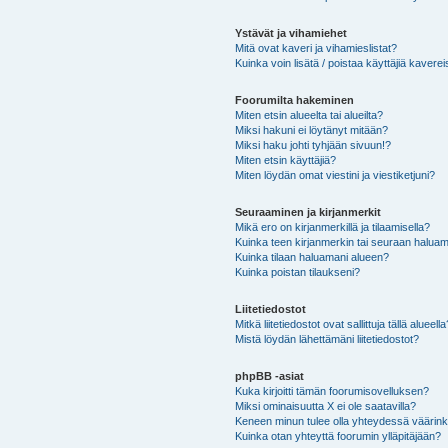
Ystävät ja vihamiehet
Mitä ovat kaveri ja vihamieslistat?
Kuinka voin lisätä / poistaa käyttäjiä kaverei
Foorumilta hakeminen
Miten etsin alueelta tai alueilta?
Miksi hakuni ei löytänyt mitään?
Miksi haku johti tyhjään sivuun!?
Miten etsin käyttäjiä?
Miten löydän omat viestini ja viestiketjuni?
Seuraaminen ja kirjanmerkit
Mikä ero on kirjanmerkillä ja tilaamisella?
Kuinka teen kirjanmerkin tai seuraan haluam
Kuinka tilaan haluamani alueen?
Kuinka poistan tilaukseni?
Liitetiedostot
Mitkä liitetiedostot ovat sallittuja tällä alueell
Mistä löydän lähettämäni liitetiedostot?
phpBB -asiat
Kuka kirjoitti tämän foorumisovelluksen?
Miksi ominaisuutta X ei ole saatavilla?
Keneen minun tulee olla yhteydessä väärinkäy
Kuinka otan yhteyttä foorumin ylläpitäjään?