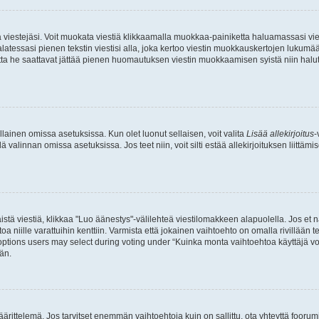
ia viestejäsi. Voit muokata viestiä klikkaamalla muokkaa-painiketta haluamassasi vies
n palatessasi pienen tekstin viestisi alla, joka kertoo viestin muokkauskertojen luk
 mutta he saattavat jättää pienen huomautuksen viestin muokkaamisen syistä niin halu
ellainen omissa asetuksissa. Kun olet luonut sellaisen, voit valita
Lisää allekirjoitus
-
lä valinnan omissa asetuksissa. Jos teet niin, voit silti estää allekirjoituksen liittäm
stä viestiä, klikkaa "Luo äänestys"-välilehteä viestilomakkeen alapuolella. Jos et näe
a niille varattuihin kenttiin. Varmista että jokainen vaihtoehto on omalla rivillään
 options users may select during voting under “Kuinka monta vaihtoehtoa käyttäjä voi
än.
ittelemä. Jos tarvitset enemmän vaihtoehtoja kuin on sallittu, ota yhteyttä foorumi