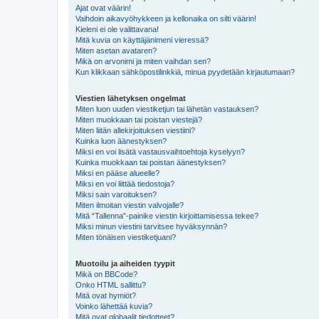
Ajat ovat väärin!
Vaihdoin aikavyöhykkeen ja kellonaika on silti väärin!
Kieleni ei ole valittavana!
Mitä kuvia on käyttäjänimeni vieressä?
Miten asetan avataren?
Mikä on arvonimi ja miten vaihdan sen?
Kun klikkaan sähköpostilinkkiä, minua pyydetään kirjautumaan?
Viestien lähetyksen ongelmat
Miten luon uuden viestiketjun tai lähetän vastauksen?
Miten muokkaan tai poistan viestejä?
Miten liitän allekirjoituksen viestiini?
Kuinka luon äänestyksen?
Miksi en voi lisätä vastausvaihtoehtoja kyselyyn?
Kuinka muokkaan tai poistan äänestyksen?
Miksi en pääse alueelle?
Miksi en voi liittää tiedostoja?
Miksi sain varoituksen?
Miten ilmoitan viestin valvojalle?
Mitä “Tallenna”-painike viestin kirjoittamisessa tekee?
Miksi minun viestini tarvitsee hyväksynnän?
Miten tönäisen viestiketjuani?
Muotoilu ja aiheiden tyypit
Mikä on BBCode?
Onko HTML sallittu?
Mitä ovat hymiöt?
Voinko lähettää kuvia?
Mitä ovat globaalit tiedotteet?