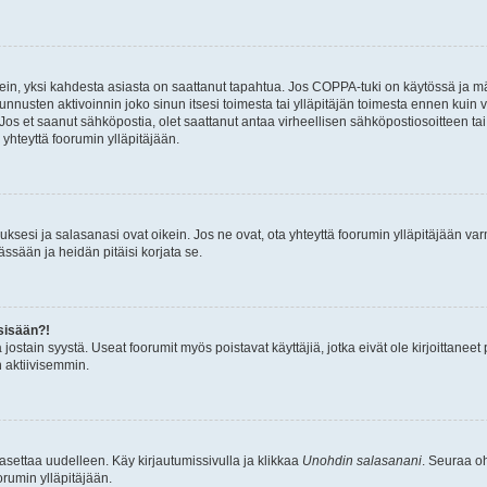
ein, yksi kahdesta asiasta on saattanut tapahtua. Jos COPPA-tuki on käytössä ja määri
nnusten aktivoinnin joko sinun itsesi toimesta tai ylläpitäjän toimesta ennen kuin vo
. Jos et saanut sähköpostia, olet saattanut antaa virheellisen sähköpostiosoitteen t
 yhteyttä foorumin ylläpitäjään.
sesi ja salasanasi ovat oikein. Jos ne ovat, ota yhteyttä foorumin ylläpitäjään varmi
ssään ja heidän pitäisi korjata se.
sisään?!
stä jostain syystä. Useat foorumit myös poistavat käyttäjiä, jotka eivät ole kirjoitta
n aktiivisemmin.
asettaa uudelleen. Käy kirjautumissivulla ja klikkaa
Unohdin salasanani
. Seuraa oh
rumin ylläpitäjään.