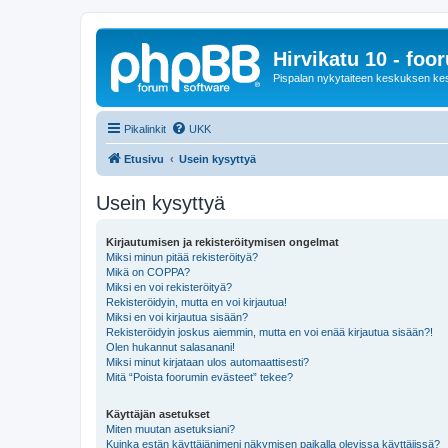
Hirvikatu 10 - foo
Pispalan nykytaiteen keskuksen ke
Pikalinkit
UKK
Etusivu
Usein kysyttyä
Usein kysyttyä
Kirjautumisen ja rekisteröitymisen ongelmat
Miksi minun pitää rekisteröityä?
Mikä on COPPA?
Miksi en voi rekisteröityä?
Rekisteröidyin, mutta en voi kirjautua!
Miksi en voi kirjautua sisään?
Rekisteröidyin joskus aiemmin, mutta en voi enää kirjautua sisään?!
Olen hukannut salasanani!
Miksi minut kirjataan ulos automaattisesti?
Mitä “Poista foorumin evästeet” tekee?
Käyttäjän asetukset
Miten muutan asetuksiani?
Kuinka estän käyttäjänimeni näkymisen paikalla olevissa käyttäjissä?