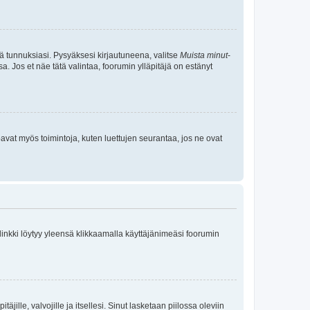
tä tunnuksiasi. Pysyäksesi kirjautuneena, valitse
Muista minut
-
sa. Jos et näe tätä valintaa, foorumin ylläpitäjä on estänyt
oavat myös toimintoja, kuten luettujen seurantaa, jos ne ovat
 linkki löytyy yleensä klikkaamalla käyttäjänimeäsi foorumin
äjille, valvojille ja itsellesi. Sinut lasketaan piilossa oleviin