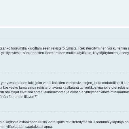
vitaanko foorumilla kirjoittamiseen rekisteröitymistä. Rekisteröityminen voi kuitenkin
 yksityisviestit, sähköpostien lähettäminen muille käyttäjille, käyttäjäryhmien jäs
hdysvaltalainen laki, joka vaatii kaikkien verkkosivustojen, jotka mahdollisesti kerää
a koskeeko tämä sinua rekisteröityvänä käyttäjänä tai verkkosivua jolle olet rekis
 omistajat eivät voi antaa lakineuvontaa ja eivät ole yhteyshenkilöitä minkäänla
ähän foorumiin liittyen?”.
nin käytöstä estääkseen uusia vierailijoita rekisteröitymästä. Foorumin ylläpitäjä on v
umin ylläpitäjään saadaksesi apua.