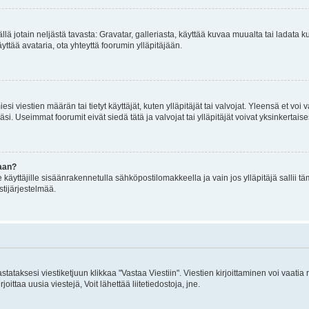
mällä jotain neljästä tavasta: Gravatar, galleriasta, käyttää kuvaa muualta tai ladata
äyttää avataria, ota yhteyttä foorumin ylläpitäjään.
iesi viestien määrän tai tietyt käyttäjät, kuten ylläpitäjät tai valvojat. Yleensä et vo
i. Useimmat foorumit eivät siedä tätä ja valvojat tai ylläpitäjät voivat yksinkertaise
aan?
le käyttäjille sisäänrakennetulla sähköpostilomakkeella ja vain jos ylläpitäjä sallii
stijärjestelmää.
stataksesi viestiketjuun klikkaa "Vastaa Viestiin". Viestien kirjoittaminen voi vaatia
joittaa uusia viestejä, Voit lähettää liitetiedostoja, jne.