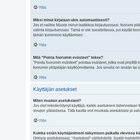
Ylös
Miksi minut kirjataan ulos automaattisesti?
Jos et valitse
Muista minut
-laatikkoa kirjautuessasi, foorumi pi
valinta kirjautuessasi. Tämä ei ole suositeltavaa, jos käytät foo
tämän toiminnon käyttämisen.
Ylös
Mitä “Poista foorumin evästeet” tekee?
“Poista foorumin evästeet” poistaa evästeet, jotka ovat phpBB:n 
foorumin ylläpitäjän käyttöönottamia. Jos sinulla on sisään ta
Ylös
Käyttäjän asetukset
Miten muutan asetuksiani?
Jos olet rekisteröitynyt käyttäjä, kaikki asetuksesi tallennetaa
sivujen ylälaidassa. Tätä kautta voit muokata asetuksiasi ja vali
Ylös
Kuinka estän käyttäjänimeni näkymisen paikalla olevissa kä
Omissa asetuksissasi, “Asetukset”-välilehdellä, löydät mahdoll