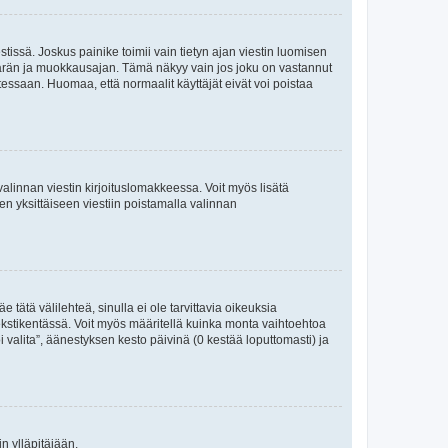
tissä. Joskus painike toimii vain tietyn ajan viestin luomisen
umäärän ja muokkausajan. Tämä näkyy vain jos joku on vastannut
tessaan. Huomaa, että normaalit käyttäjät eivät voi poistaa
valinnan viestin kirjoituslomakkeessa. Voit myös lisätä
isen yksittäiseen viestiin poistamalla valinnan
 tätä välilehteä, sinulla ei ole tarvittavia oikeuksia
 tekstikentässä. Voit myös määritellä kuinka monta vaihtoehtoa
 valita”, äänestyksen kesto päivinä (0 kestää loputtomasti) ja
n ylläpitäjään.