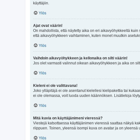
käyttäjiin.
Ylös
Ajat ovat väärin!
On mahdollista, että näytetty aika on eri aikavyöhykkeeltä kuin
että aikavyöhykkeen vaihtaminen, kuten monet muutkin asetukset o
Ylös
Vaihdoin aikavyöhykkeen ja kellonaika on silti väärin!
Jos olet varmasti valinnut oikean aikavyöhykkeen ja aika on silt
Ylös
Kieleni ei ole valittavana!
Joko ylläpitäjä ei ole asentanut kielellesi kielipakettia tai kuka
ei ole olemassa, voit luoda uuden käännöksen. Lisätietoja löyt
Ylös
Mitä kuvia on käyttäjänimeni vieressä?
Viestejä katsottaessa käyttäjänimen vieressä saattaa näkyä kaksi
riippuen. Toinen, yleensä isompi kuva on avatar ja on yleensä un
Ylös