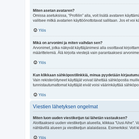
Miten asetan avataren?
Omissa asetuksissa, “Profiilin” alla, voit lisätä avataren käyttä
valitsee mitkä avatarien käyttöönottotavat sallitaan. Jos et voi k
Ylös
Mikä on arvonimi ja miten vaihdan sen?
Arvonimet, jotka näkyvät käyttäjänimesi alla osoittavat kirjoittam
määrittelemiä. Älä kirjoita viestejä vain parantaaksesi arvonimeäs
Ylös
Kun klikkaan sähköpostilinkkiä, minua pyydetään kirjautum
Vain rekisteröityneet käyttäjät voivat lähettää sähköpostia muil
tunnistautumattomat käyttäjät eivät voisi väärinkäyttää sähköpo
Ylös
Viestien lähetyksen ongelmat
Miten luon uuden viestiketjun tai lähetän vastauksen?
Aloittaaksesi uuden viestiketjun alueella, klikkaa "Uusi Aihe". Va
nähtävillä alueen ja viestiketjun alalaidassa. Esimerkiksi: Voit kir
Ylös