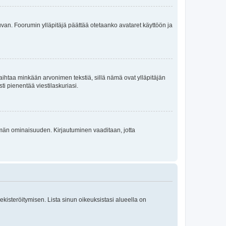
 kuvan. Foorumin ylläpitäjä päättää otetaanko avataret käyttöön ja
i vaihtaa minkään arvonimen tekstiä, sillä nämä ovat ylläpitäjän
sti pienentää viestilaskuriasi.
 tämän ominaisuuden. Kirjautuminen vaaditaan, jotta
 rekisteröitymisen. Lista sinun oikeuksistasi alueella on