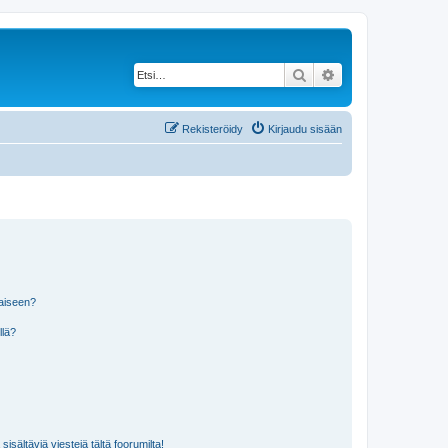
Etsi
Tarkennettu haku
Rekisteröidy
Kirjaudu sisään
laiseen?
llä?
isältäviä viestejä tältä foorumilta!