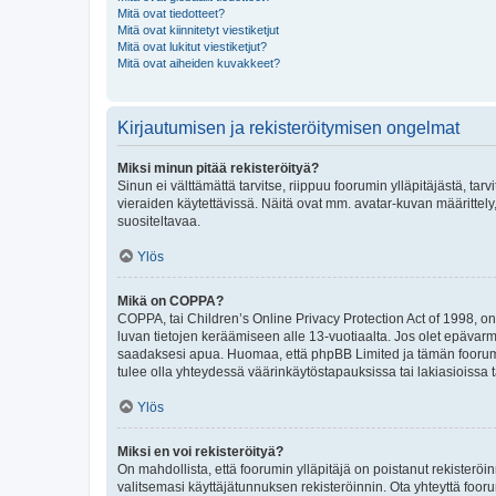
Mitä ovat tiedotteet?
Mitä ovat kiinnitetyt viestiketjut
Mitä ovat lukitut viestiketjut?
Mitä ovat aiheiden kuvakkeet?
Kirjautumisen ja rekisteröitymisen ongelmat
Miksi minun pitää rekisteröityä?
Sinun ei välttämättä tarvitse, riippuu foorumin ylläpitäjästä, tar
vieraiden käytettävissä. Näitä ovat mm. avatar-kuvan määrittely,
suositeltavaa.
Ylös
Mikä on COPPA?
COPPA, tai Children’s Online Privacy Protection Act of 1998, on y
luvan tietojen keräämiseen alle 13-vuotiaalta. Jos olet epävarm
saadaksesi apua. Huomaa, että phpBB Limited ja tämän foorumin
tulee olla yhteydessä väärinkäytöstapauksissa tai lakiasioissa t
Ylös
Miksi en voi rekisteröityä?
On mahdollista, että foorumin ylläpitäjä on poistanut rekisteröin
valitsemasi käyttäjätunnuksen rekisteröinnin. Ota yhteyttä foor