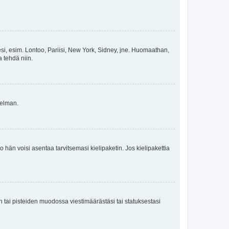
esi, esim. Lontoo, Pariisi, New York, Sidney, jne. Huomaathan,
a tehdä niin.
gelman.
ko hän voisi asentaa tarvitsemasi kielipaketin. Jos kielipakettia
en tai pisteiden muodossa viestimäärästäsi tai statuksestasi