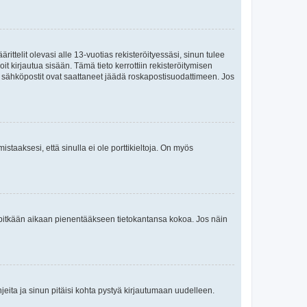
ttelit olevasi alle 13-vuotias rekisteröityessäsi, sinun tulee
it kirjautua sisään. Tämä tieto kerrottiin rekisteröitymisen
ai sähköpostit ovat saattaneet jäädä roskapostisuodattimeen. Jos
staaksesi, että sinulla ei ole porttikieltoja. On myös
neet pitkään aikaan pienentääkseen tietokantansa kokoa. Jos näin
jeita ja sinun pitäisi kohta pystyä kirjautumaan uudelleen.