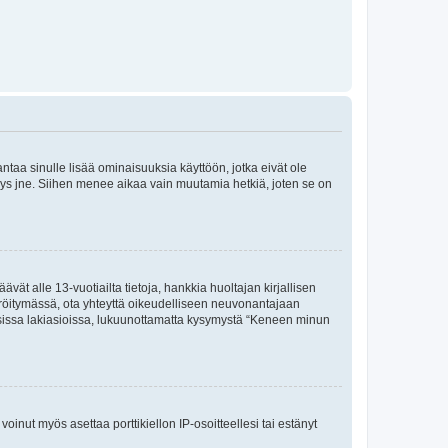
 antaa sinulle lisää ominaisuuksia käyttöön, jotka eivät ole
enyys jne. Siihen menee aikaa vain muutamia hetkiä, joten se on
vät alle 13-vuotiailta tietoja, hankkia huoltajan kirjallisen
teröitymässä, ota yhteyttä oikeudelliseen neuvonantajaan
isissa lakiasioissa, lukuunottamatta kysymystä “Keneen minun
oinut myös asettaa porttikiellon IP-osoitteellesi tai estänyt