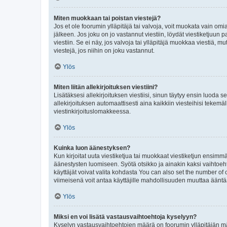
Miten muokkaan tai poistan viestejä?
Jos et ole foorumin ylläpitäjä tai valvoja, voit muokata vain om
jälkeen. Jos joku on jo vastannut viestiin, löydät viestiketjuu
viestiin. Se ei näy, jos valvoja tai ylläpitäjä muokkaa viestiä,
viestejä, jos niihin on joku vastannut.
Ylös
Miten liitän allekirjoituksen viestiini?
Lisätäksesi allekirjoituksen viestiisi, sinun täytyy ensin luoda s
allekirjoituksen automaattisesti aina kaikkiin viesteihisi tekemäl
viestinkirjoituslomakkeessa.
Ylös
Kuinka luon äänestyksen?
Kun kirjoitat uuta viestiketjua tai muokkaat viestiketjun ensimmäi
äänestysten luomiseen. Syötä otsikko ja ainakin kaksi vaihtoehto
käyttäjät voivat valita kohdasta You can also set the number of
viimeisenä voit antaa käyttäjille mahdollisuuden muuttaa ääntä
Ylös
Miksi en voi lisätä vastausvaihtoehtoja kyselyyn?
Kyselyn vastausvaihtoehtojen määrä on foorumin ylläpitäjän määr