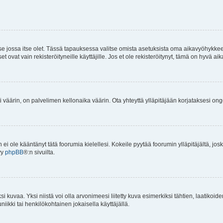
 se jossa itse olet. Tässä tapauksessa valitse omista asetuksista oma aikavyöhykke
vat vain rekisteröityneille käyttäjille. Jos et ole rekisteröitynyt, tämä on hyvä aik
i väärin, on palvelimen kellonaika väärin. Ota yhteyttä ylläpitäjään korjataksesi on
an ei ole kääntänyt tätä foorumia kielellesi. Kokeile pyytää foorumin ylläpitäjältä, jos
yy
phpBB
®:n sivuilta.
 kuvaa. Yksi niistä voi olla arvonimeesi liitetty kuva esimerkiksi tähtien, laatikoid
iikki tai henkilökohtainen jokaisella käyttäjällä.