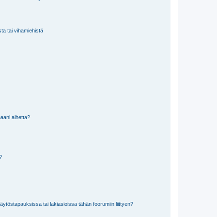
sta tai vihamiehistä
aani aihetta?
a?
töstapauksissa tai lakiasioissa tähän foorumiin liittyen?