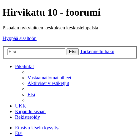
Hirvikatu 10 - foorumi
Pispalan nykytaiteen keskuksen keskustelupalsta
Hyppää sisältöön
Tarkennettu haku
Etsi
Pikalinkit
Vastaamattomat aiheet
Aktiiviset viestiketjut
Etsi
UKK
Kirjaudu sisään
Rekisteröidy
Etusivu
Usein kysyttyä
Etsi