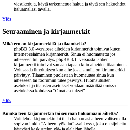
viestiketjuja, käytä tarkennettua hakua ja täytä sen hakuehdot
haluamallasi tavalla.
Ylös
Seuraaminen ja kirjanmerkit
Mikä ero on kirjanmerkillä ja tilaamisella?
phpBB 3.0 -versiossa aiheiden kirjanmerkit toimivat kuten
internet-selaimen kirjanmerkit. Sinua ei huomautettu jos
aiheeseen tuli päivitys. phpBB 3.1 -versiosta lähtien
kirjanmerkit toimivat samaan tapaan kuin aiheiden tilaaminen.
Voit saada ilmoituksen kun aihe josta sinulla on kirjanmerkki
päivittyy. Tilaaminen puolestaan huomauttaa sinua kun
aiheeseen tai foorumiin tulee päivitys. Huomautusten
asetukset ja tilausten asetukset voidaan määrittää omissa
asetuksissa kohdassa “Omat asetukset”.
Ylös
Kuinka teen kirjanmerkin tai seuraan haluamaani aihetta?
Voit tehdä kirjanmekin tai tilata haluamasi aiheen valitsemalla
sopivan linkin “Aiheen työkalut” -valikossa, joka on sijoitettu
kätevästi keskustelun ylä- ja alalaidan lähelle.