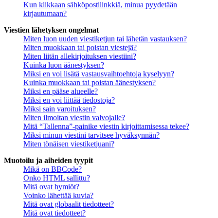
Kun klikkaan sähköpostilinkkiä, minua pyydetään
kirjautumaan?
Viestien lähetyksen ongelmat
Miten luon uuden viestiketjun tai lähetän vastauksen?
Miten muokkaan tai poistan viestejä?
Miten liitän allekirjoituksen viestiini?
Kuinka luon äänestyksen?
Miksi en voi lisätä vastausvaihtoehtoja kyselyyn?
Kuinka muokkaan tai poistan äänestyksen?
Miksi en pääse alueelle?
Miksi en voi liittää tiedostoja?
Miksi sain varoituksen?
Miten ilmoitan viestin valvojalle?
Mitä “Tallenna”-painike viestin kirjoittamisessa tekee?
Miksi minun viestini tarvitsee hyväksynnän?
Miten tönäisen viestiketjuani?
Muotoilu ja aiheiden tyypit
Mikä on BBCode?
Onko HTML sallittu?
Mitä ovat hymiöt?
Voinko lähettää kuvia?
Mitä ovat globaalit tiedotteet?
Mitä ovat tiedotteet?