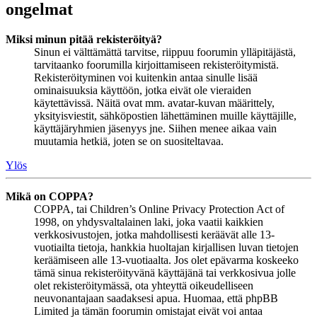
ongelmat
Miksi minun pitää rekisteröityä?
Sinun ei välttämättä tarvitse, riippuu foorumin ylläpitäjästä,
tarvitaanko foorumilla kirjoittamiseen rekisteröitymistä.
Rekisteröityminen voi kuitenkin antaa sinulle lisää
ominaisuuksia käyttöön, jotka eivät ole vieraiden
käytettävissä. Näitä ovat mm. avatar-kuvan määrittely,
yksityisviestit, sähköpostien lähettäminen muille käyttäjille,
käyttäjäryhmien jäsenyys jne. Siihen menee aikaa vain
muutamia hetkiä, joten se on suositeltavaa.
Ylös
Mikä on COPPA?
COPPA, tai Children’s Online Privacy Protection Act of
1998, on yhdysvaltalainen laki, joka vaatii kaikkien
verkkosivustojen, jotka mahdollisesti keräävät alle 13-
vuotiailta tietoja, hankkia huoltajan kirjallisen luvan tietojen
keräämiseen alle 13-vuotiaalta. Jos olet epävarma koskeeko
tämä sinua rekisteröityvänä käyttäjänä tai verkkosivua jolle
olet rekisteröitymässä, ota yhteyttä oikeudelliseen
neuvonantajaan saadaksesi apua. Huomaa, että phpBB
Limited ja tämän foorumin omistajat eivät voi antaa