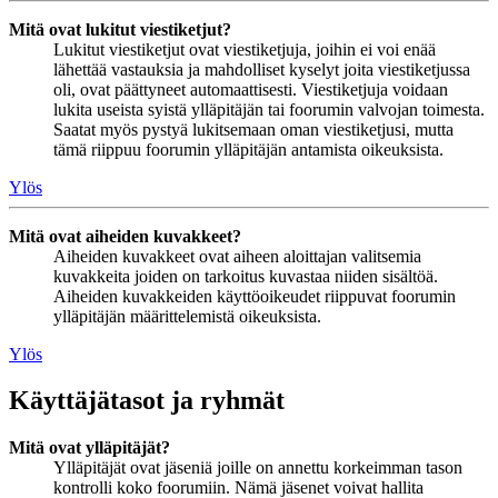
Mitä ovat lukitut viestiketjut?
Lukitut viestiketjut ovat viestiketjuja, joihin ei voi enää
lähettää vastauksia ja mahdolliset kyselyt joita viestiketjussa
oli, ovat päättyneet automaattisesti. Viestiketjuja voidaan
lukita useista syistä ylläpitäjän tai foorumin valvojan toimesta.
Saatat myös pystyä lukitsemaan oman viestiketjusi, mutta
tämä riippuu foorumin ylläpitäjän antamista oikeuksista.
Ylös
Mitä ovat aiheiden kuvakkeet?
Aiheiden kuvakkeet ovat aiheen aloittajan valitsemia
kuvakkeita joiden on tarkoitus kuvastaa niiden sisältöä.
Aiheiden kuvakkeiden käyttöoikeudet riippuvat foorumin
ylläpitäjän määrittelemistä oikeuksista.
Ylös
Käyttäjätasot ja ryhmät
Mitä ovat ylläpitäjät?
Ylläpitäjät ovat jäseniä joille on annettu korkeimman tason
kontrolli koko foorumiin. Nämä jäsenet voivat hallita