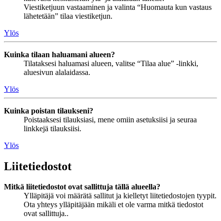
Viestiketjuun vastaaminen ja valinta “Huomauta kun vastaus
lähetetään” tilaa viestiketjun.
Ylös
Kuinka tilaan haluamani alueen?
Tilataksesi haluamasi alueen, valitse “Tilaa alue” -linkki,
aluesivun alalaidassa.
Ylös
Kuinka poistan tilaukseni?
Poistaaksesi tilauksiasi, mene omiin asetuksiisi ja seuraa
linkkejä tilauksiisi.
Ylös
Liitetiedostot
Mitkä liitetiedostot ovat sallittuja tällä alueella?
Ylläpitäjä voi määrätä sallitut ja kielletyt liitetiedostojen tyypit.
Ota yhteys ylläpitäjään mikäli et ole varma mitkä tiedostot
ovat sallittuja..