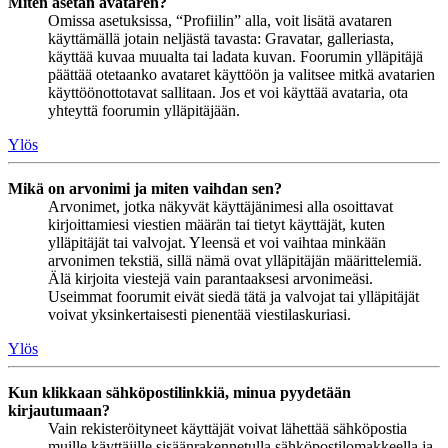
Miten asetan avataren?
Omissa asetuksissa, “Profiilin” alla, voit lisätä avataren
käyttämällä jotain neljästä tavasta: Gravatar, galleriasta,
käyttää kuvaa muualta tai ladata kuvan. Foorumin ylläpitäjä
päättää otetaanko avataret käyttöön ja valitsee mitkä avatarien
käyttöönottotavat sallitaan. Jos et voi käyttää avataria, ota
yhteyttä foorumin ylläpitäjään.
Ylös
Mikä on arvonimi ja miten vaihdan sen?
Arvonimet, jotka näkyvät käyttäjänimesi alla osoittavat
kirjoittamiesi viestien määrän tai tietyt käyttäjät, kuten
ylläpitäjät tai valvojat. Yleensä et voi vaihtaa minkään
arvonimen tekstiä, sillä nämä ovat ylläpitäjän määrittelemiä.
Älä kirjoita viestejä vain parantaaksesi arvonimeäsi.
Useimmat foorumit eivät siedä tätä ja valvojat tai ylläpitäjät
voivat yksinkertaisesti pienentää viestilaskuriasi.
Ylös
Kun klikkaan sähköpostilinkkiä, minua pyydetään
kirjautumaan?
Vain rekisteröityneet käyttäjät voivat lähettää sähköpostia
muille käyttäjille sisäänrakennetulla sähköpostilomakkeella ja