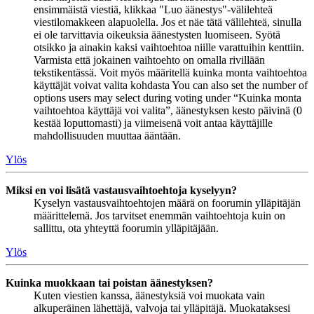
ensimmäistä viestiä, klikkaa "Luo äänestys"-välilehteä
viestilomakkeen alapuolella. Jos et näe tätä välilehteä, sinulla
ei ole tarvittavia oikeuksia äänestysten luomiseen. Syötä
otsikko ja ainakin kaksi vaihtoehtoa niille varattuihin kenttiin.
Varmista että jokainen vaihtoehto on omalla rivillään
tekstikentässä. Voit myös määritellä kuinka monta vaihtoehtoa
käyttäjät voivat valita kohdasta You can also set the number of
options users may select during voting under “Kuinka monta
vaihtoehtoa käyttäjä voi valita”, äänestyksen kesto päivinä (0
kestää loputtomasti) ja viimeisenä voit antaa käyttäjille
mahdollisuuden muuttaa ääntään.
Ylös
Miksi en voi lisätä vastausvaihtoehtoja kyselyyn?
Kyselyn vastausvaihtoehtojen määrä on foorumin ylläpitäjän
määrittelemä. Jos tarvitset enemmän vaihtoehtoja kuin on
sallittu, ota yhteyttä foorumin ylläpitäjään.
Ylös
Kuinka muokkaan tai poistan äänestyksen?
Kuten viestien kanssa, äänestyksiä voi muokata vain
alkuperäinen lähettäjä, valvoja tai ylläpitäjä. Muokataksesi