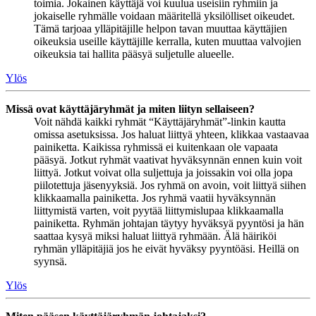
toimia. Jokainen käyttäjä voi kuulua useisiin ryhmiin ja
jokaiselle ryhmälle voidaan määritellä yksilölliset oikeudet.
Tämä tarjoaa ylläpitäjille helpon tavan muuttaa käyttäjien
oikeuksia useille käyttäjille kerralla, kuten muuttaa valvojien
oikeuksia tai hallita pääsyä suljetulle alueelle.
Ylös
Missä ovat käyttäjäryhmät ja miten liityn sellaiseen?
Voit nähdä kaikki ryhmät “Käyttäjäryhmät”-linkin kautta
omissa asetuksissa. Jos haluat liittyä yhteen, klikkaa vastaavaa
painiketta. Kaikissa ryhmissä ei kuitenkaan ole vapaata
pääsyä. Jotkut ryhmät vaativat hyväksynnän ennen kuin voit
liittyä. Jotkut voivat olla suljettuja ja joissakin voi olla jopa
piilotettuja jäsenyyksiä. Jos ryhmä on avoin, voit liittyä siihen
klikkaamalla painiketta. Jos ryhmä vaatii hyväksynnän
liittymistä varten, voit pyytää liittymislupaa klikkaamalla
painiketta. Ryhmän johtajan täytyy hyväksyä pyyntösi ja hän
saattaa kysyä miksi haluat liittyä ryhmään. Älä häiriköi
ryhmän ylläpitäjiä jos he eivät hyväksy pyyntöäsi. Heillä on
syynsä.
Ylös