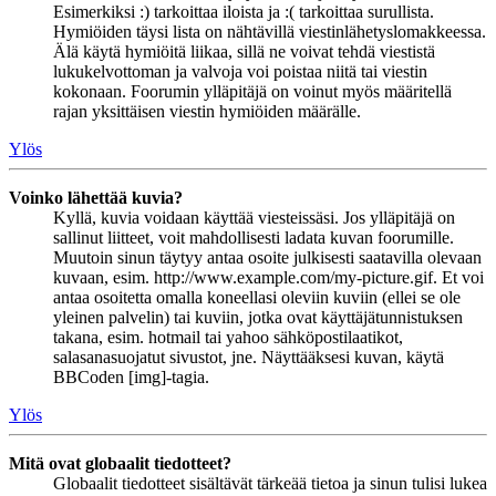
Esimerkiksi :) tarkoittaa iloista ja :( tarkoittaa surullista.
Hymiöiden täysi lista on nähtävillä viestinlähetyslomakkeessa.
Älä käytä hymiöitä liikaa, sillä ne voivat tehdä viestistä
lukukelvottoman ja valvoja voi poistaa niitä tai viestin
kokonaan. Foorumin ylläpitäjä on voinut myös määritellä
rajan yksittäisen viestin hymiöiden määrälle.
Ylös
Voinko lähettää kuvia?
Kyllä, kuvia voidaan käyttää viesteissäsi. Jos ylläpitäjä on
sallinut liitteet, voit mahdollisesti ladata kuvan foorumille.
Muutoin sinun täytyy antaa osoite julkisesti saatavilla olevaan
kuvaan, esim. http://www.example.com/my-picture.gif. Et voi
antaa osoitetta omalla koneellasi oleviin kuviin (ellei se ole
yleinen palvelin) tai kuviin, jotka ovat käyttäjätunnistuksen
takana, esim. hotmail tai yahoo sähköpostilaatikot,
salasanasuojatut sivustot, jne. Näyttääksesi kuvan, käytä
BBCoden [img]-tagia.
Ylös
Mitä ovat globaalit tiedotteet?
Globaalit tiedotteet sisältävät tärkeää tietoa ja sinun tulisi lukea