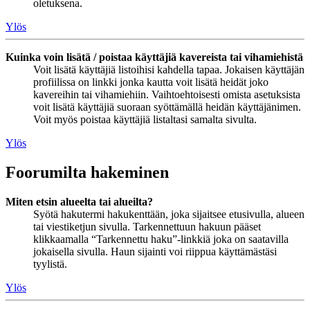
oletuksena.
Ylös
Kuinka voin lisätä / poistaa käyttäjiä kavereista tai vihamiehistä
Voit lisätä käyttäjiä listoihisi kahdella tapaa. Jokaisen käyttäjän
profiilissa on linkki jonka kautta voit lisätä heidät joko
kavereihin tai vihamiehiin. Vaihtoehtoisesti omista asetuksista
voit lisätä käyttäjiä suoraan syöttämällä heidän käyttäjänimen.
Voit myös poistaa käyttäjiä listaltasi samalta sivulta.
Ylös
Foorumilta hakeminen
Miten etsin alueelta tai alueilta?
Syötä hakutermi hakukenttään, joka sijaitsee etusivulla, alueen
tai viestiketjun sivulla. Tarkennettuun hakuun pääset
klikkaamalla “Tarkennettu haku”-linkkiä joka on saatavilla
jokaisella sivulla. Haun sijainti voi riippua käyttämästäsi
tyylistä.
Ylös