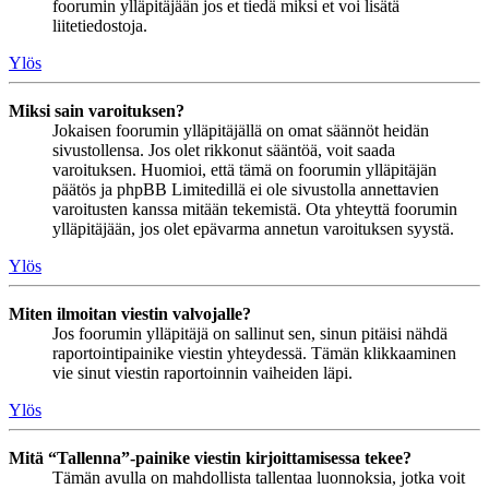
foorumin ylläpitäjään jos et tiedä miksi et voi lisätä
liitetiedostoja.
Ylös
Miksi sain varoituksen?
Jokaisen foorumin ylläpitäjällä on omat säännöt heidän
sivustollensa. Jos olet rikkonut sääntöä, voit saada
varoituksen. Huomioi, että tämä on foorumin ylläpitäjän
päätös ja phpBB Limitedillä ei ole sivustolla annettavien
varoitusten kanssa mitään tekemistä. Ota yhteyttä foorumin
ylläpitäjään, jos olet epävarma annetun varoituksen syystä.
Ylös
Miten ilmoitan viestin valvojalle?
Jos foorumin ylläpitäjä on sallinut sen, sinun pitäisi nähdä
raportointipainike viestin yhteydessä. Tämän klikkaaminen
vie sinut viestin raportoinnin vaiheiden läpi.
Ylös
Mitä “Tallenna”-painike viestin kirjoittamisessa tekee?
Tämän avulla on mahdollista tallentaa luonnoksia, jotka voit