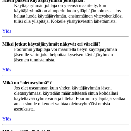
Miten pääsen käyttäjäryhmän johtajaksi?
Käyttäjäryhmän johtaja on yleensä määritelty, kun
käyttäjäryhmät on alunperin luotu ylläpitäjän toimesta. Jos
haluat luoda käyttäjäryhmän, ensimmäinen yhteyshenkilösi
tulisi olla ylläpitäjä. Kokeile yksityisviestin lähettämistä.
Ylös
Miksi jotkut käyttäjäryhmät näkyvät eri väreillä?
Foorumin ylläpitäjä voi määritellä tietyn käyttäjäryhmän
jäsenille värin joka helpottaa kyseisen käyttäjäryhmän
jäsenten tunnistamista.
Ylös
Mikä on “oletusryhmä”?
Jos olet useamman kuin yhden käyttäjäryhmän jäsen,
oletusryhmääsi käytetään määriteltäessä sinun kohdallasi
käytettävää ryhmäväriä ja titteliä. Foorumin ylläpitäjä saattaa
antaa sinulle oikeudet vaihtaa oletusryhmääsi omista
asetuksista.
Ylös