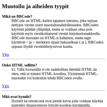
Muotoilu ja aiheiden tyypit
Mikä on BBCode?
BBCode on HTML-kielen tapainen toteutus, joka tarjoaa
tiettyjen viestin osien muotoilumahdollisuuden. BBCoden
käytöstä päättää ylläpitäjä, mutta se voidaan ottaa pois
käytöstä myös viestikohtaisesti viestin kirjoituslomakkeella.
BBCode itsessään on HTML:n kaltainen, mutta tagit
käyttävät < ja > merkkien sijaan hakasulkuja [ ja ]. BBCoden
oppaan löydät viestinlähetyssivun kautta.
Ylös
Onko HTML sallittu?
Ei. Tällä foorumilla ei ole mahdollista lähettää HTML:ää
siten, että se toimisi HTML-koodina. Yleisimmät HTML-
muotoilut voi kuitenkin tehdä BBCoden avulla.
Ylös
Mitä ovat hymiöt?
Hymiöt tai emoticonit ovat pieniä kuvia joita voidaan käyttää
tunteiden ilmaisemiseen lyhyitä koodeja käyttämällä.