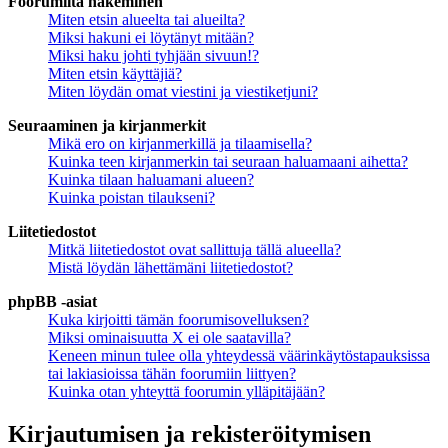
Foorumilta hakeminen
Miten etsin alueelta tai alueilta?
Miksi hakuni ei löytänyt mitään?
Miksi haku johti tyhjään sivuun!?
Miten etsin käyttäjiä?
Miten löydän omat viestini ja viestiketjuni?
Seuraaminen ja kirjanmerkit
Mikä ero on kirjanmerkillä ja tilaamisella?
Kuinka teen kirjanmerkin tai seuraan haluamaani aihetta?
Kuinka tilaan haluamani alueen?
Kuinka poistan tilaukseni?
Liitetiedostot
Mitkä liitetiedostot ovat sallittuja tällä alueella?
Mistä löydän lähettämäni liitetiedostot?
phpBB -asiat
Kuka kirjoitti tämän foorumisovelluksen?
Miksi ominaisuutta X ei ole saatavilla?
Keneen minun tulee olla yhteydessä väärinkäytöstapauksissa
tai lakiasioissa tähän foorumiin liittyen?
Kuinka otan yhteyttä foorumin ylläpitäjään?
Kirjautumisen ja rekisteröitymisen