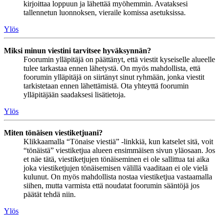
kirjoittaa loppuun ja lähettää myöhemmin. Avataksesi
tallennetun luonnoksen, vieraile komissa asetuksissa.
Ylös
Miksi minun viestini tarvitsee hyväksynnän?
Foorumin ylläpitäjä on päättänyt, että viestit kyseiselle alueelle
tulee tarkastaa ennen lähetystä. On myös mahdollista, että
foorumin ylläpitäjä on siirtänyt sinut ryhmään, jonka viestit
tarkistetaan ennen lähettämistä. Ota yhteyttä foorumin
ylläpitäjään saadaksesi lisätietoja.
Ylös
Miten tönäisen viestiketjuani?
Klikkaamalla “Tönaise viestiä” -linkkiä, kun katselet sitä, voit
“tönäistä” viestiketjua alueen ensimmäisen sivun yläosaan. Jos
et näe tätä, viestiketjujen tönäiseminen ei ole sallittua tai aika
joka viestiketjujen tönäisemisen välillä vaaditaan ei ole vielä
kulunut. On myös mahdollista nostaa viestiketjua vastaamalla
siihen, mutta varmista että noudatat foorumin sääntöjä jos
päätät tehdä niin.
Ylös