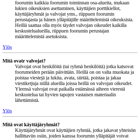
foorumin kaikkia foorumin toiminnan osa-alueita, mukaan
lukien oikeuksien asettaminen, käyttäjien porttikiellot,
käyttäjäryhmät ja valvojat yms., riippuen foorumin
perustajasta ja hänen ylläpitäjille määrittelemistä oikeuksista.
Heillä saattaa olla myös täydet valvojan oikeudet kaikilla
keskustelualueilla, riippuen foorumin perustajan
määrittelemistä asetuksista.
Ylös
Mitä ovatr valvojat?
Valvojat ovat henkilöitä (tai ryhmä henkilöitä) jotka katsovat
foorumeiden perään päivittäin. Heillä on on valta muokata ja
poistaa viestejä ja lukita, avata, siirtää, poistaa ja jakaa
viestiketjuja niillä alueilla joissa heillä on valvojan oikeudet.
Yleensä valvojat ovat paikalla estämässä aiheen vierestä
keskustelua tai hyvien tapojen vastaisen materiaalin
lähettämistä.
Ylös
Mitä ovat käyttäjäryhmät?
Käyttäjäryhmät ovat käyttäjien ryhmiä, jotka jakavat yhteisön
hallittaviin osiin, joiden kanssa foorumin ylläpitäjät voivat