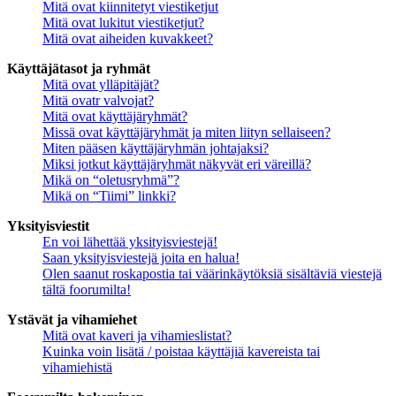
Mitä ovat kiinnitetyt viestiketjut
Mitä ovat lukitut viestiketjut?
Mitä ovat aiheiden kuvakkeet?
Käyttäjätasot ja ryhmät
Mitä ovat ylläpitäjät?
Mitä ovatr valvojat?
Mitä ovat käyttäjäryhmät?
Missä ovat käyttäjäryhmät ja miten liityn sellaiseen?
Miten pääsen käyttäjäryhmän johtajaksi?
Miksi jotkut käyttäjäryhmät näkyvät eri väreillä?
Mikä on “oletusryhmä”?
Mikä on “Tiimi” linkki?
Yksityisviestit
En voi lähettää yksityisviestejä!
Saan yksityisviestejä joita en halua!
Olen saanut roskapostia tai väärinkäytöksiä sisältäviä viestejä
tältä foorumilta!
Ystävät ja vihamiehet
Mitä ovat kaveri ja vihamieslistat?
Kuinka voin lisätä / poistaa käyttäjiä kavereista tai
vihamiehistä