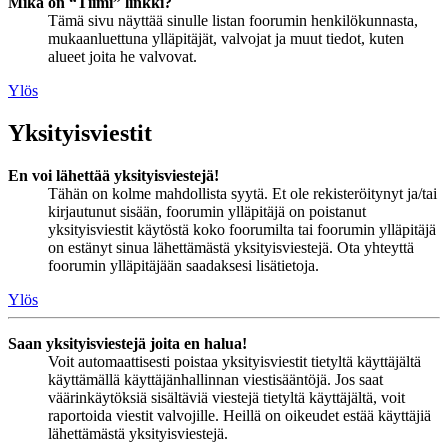
Mikä on “Tiimi” linkki?
Tämä sivu näyttää sinulle listan foorumin henkilökunnasta,
mukaanluettuna ylläpitäjät, valvojat ja muut tiedot, kuten
alueet joita he valvovat.
Ylös
Yksityisviestit
En voi lähettää yksityisviestejä!
Tähän on kolme mahdollista syytä. Et ole rekisteröitynyt ja/tai
kirjautunut sisään, foorumin ylläpitäjä on poistanut
yksityisviestit käytöstä koko foorumilta tai foorumin ylläpitäjä
on estänyt sinua lähettämästä yksityisviestejä. Ota yhteyttä
foorumin ylläpitäjään saadaksesi lisätietoja.
Ylös
Saan yksityisviestejä joita en halua!
Voit automaattisesti poistaa yksityisviestit tietyltä käyttäjältä
käyttämällä käyttäjänhallinnan viestisääntöjä. Jos saat
väärinkäytöksiä sisältäviä viestejä tietyltä käyttäjältä, voit
raportoida viestit valvojille. Heillä on oikeudet estää käyttäjiä
lähettämästä yksityisviestejä.