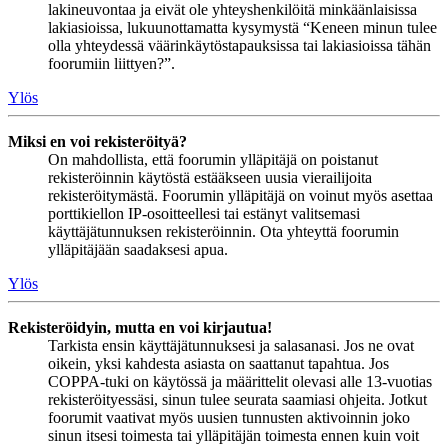
lakineuvontaa ja eivät ole yhteyshenkilöitä minkäänlaisissa
lakiasioissa, lukuunottamatta kysymystä “Keneen minun tulee
olla yhteydessä väärinkäytöstapauksissa tai lakiasioissa tähän
foorumiin liittyen?”.
Ylös
Miksi en voi rekisteröityä?
On mahdollista, että foorumin ylläpitäjä on poistanut
rekisteröinnin käytöstä estääkseen uusia vierailijoita
rekisteröitymästä. Foorumin ylläpitäjä on voinut myös asettaa
porttikiellon IP-osoitteellesi tai estänyt valitsemasi
käyttäjätunnuksen rekisteröinnin. Ota yhteyttä foorumin
ylläpitäjään saadaksesi apua.
Ylös
Rekisteröidyin, mutta en voi kirjautua!
Tarkista ensin käyttäjätunnuksesi ja salasanasi. Jos ne ovat
oikein, yksi kahdesta asiasta on saattanut tapahtua. Jos
COPPA-tuki on käytössä ja määrittelit olevasi alle 13-vuotias
rekisteröityessäsi, sinun tulee seurata saamiasi ohjeita. Jotkut
foorumit vaativat myös uusien tunnusten aktivoinnin joko
sinun itsesi toimesta tai ylläpitäjän toimesta ennen kuin voit