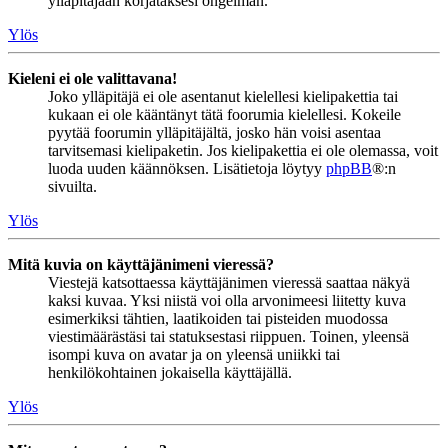
ylläpitäjään korjataksesi ongelman.
Ylös
Kieleni ei ole valittavana!
Joko ylläpitäjä ei ole asentanut kielellesi kielipakettia tai
kukaan ei ole kääntänyt tätä foorumia kielellesi. Kokeile
pyytää foorumin ylläpitäjältä, josko hän voisi asentaa
tarvitsemasi kielipaketin. Jos kielipakettia ei ole olemassa, voit
luoda uuden käännöksen. Lisätietoja löytyy
phpBB
®:n
sivuilta.
Ylös
Mitä kuvia on käyttäjänimeni vieressä?
Viestejä katsottaessa käyttäjänimen vieressä saattaa näkyä
kaksi kuvaa. Yksi niistä voi olla arvonimeesi liitetty kuva
esimerkiksi tähtien, laatikoiden tai pisteiden muodossa
viestimäärästäsi tai statuksestasi riippuen. Toinen, yleensä
isompi kuva on avatar ja on yleensä uniikki tai
henkilökohtainen jokaisella käyttäjällä.
Ylös