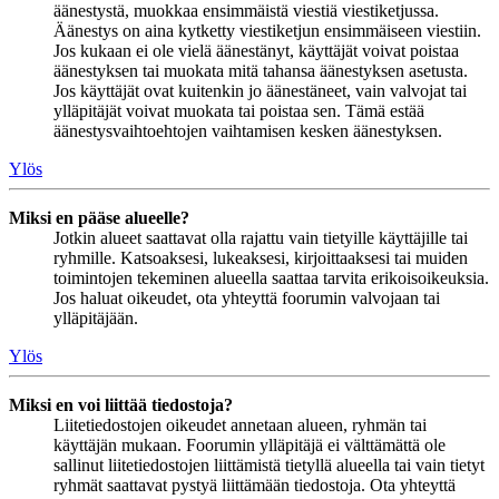
äänestystä, muokkaa ensimmäistä viestiä viestiketjussa.
Äänestys on aina kytketty viestiketjun ensimmäiseen viestiin.
Jos kukaan ei ole vielä äänestänyt, käyttäjät voivat poistaa
äänestyksen tai muokata mitä tahansa äänestyksen asetusta.
Jos käyttäjät ovat kuitenkin jo äänestäneet, vain valvojat tai
ylläpitäjät voivat muokata tai poistaa sen. Tämä estää
äänestysvaihtoehtojen vaihtamisen kesken äänestyksen.
Ylös
Miksi en pääse alueelle?
Jotkin alueet saattavat olla rajattu vain tietyille käyttäjille tai
ryhmille. Katsoaksesi, lukeaksesi, kirjoittaaksesi tai muiden
toimintojen tekeminen alueella saattaa tarvita erikoisoikeuksia.
Jos haluat oikeudet, ota yhteyttä foorumin valvojaan tai
ylläpitäjään.
Ylös
Miksi en voi liittää tiedostoja?
Liitetiedostojen oikeudet annetaan alueen, ryhmän tai
käyttäjän mukaan. Foorumin ylläpitäjä ei välttämättä ole
sallinut liitetiedostojen liittämistä tietyllä alueella tai vain tietyt
ryhmät saattavat pystyä liittämään tiedostoja. Ota yhteyttä