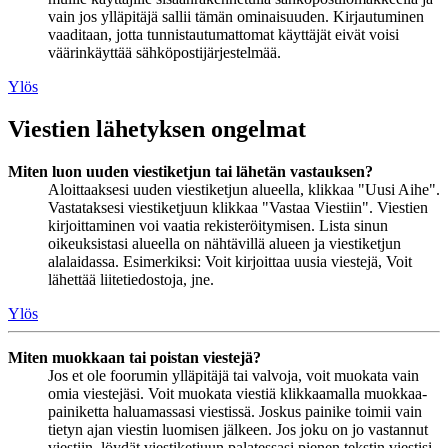
vain jos ylläpitäjä sallii tämän ominaisuuden. Kirjautuminen
vaaditaan, jotta tunnistautumattomat käyttäjät eivät voisi
väärinkäyttää sähköpostijärjestelmää.
Ylös
Viestien lähetyksen ongelmat
Miten luon uuden viestiketjun tai lähetän vastauksen?
Aloittaaksesi uuden viestiketjun alueella, klikkaa "Uusi Aihe".
Vastataksesi viestiketjuun klikkaa "Vastaa Viestiin". Viestien
kirjoittaminen voi vaatia rekisteröitymisen. Lista sinun
oikeuksistasi alueella on nähtävillä alueen ja viestiketjun
alalaidassa. Esimerkiksi: Voit kirjoittaa uusia viestejä, Voit
lähettää liitetiedostoja, jne.
Ylös
Miten muokkaan tai poistan viestejä?
Jos et ole foorumin ylläpitäjä tai valvoja, voit muokata vain
omia viestejäsi. Voit muokata viestiä klikkaamalla muokkaa-
painiketta haluamassasi viestissä. Joskus painike toimii vain
tietyn ajan viestin luomisen jälkeen. Jos joku on jo vastannut
viestiin, löydät viestiketjuun palatessasi pienen tekstin viestisi