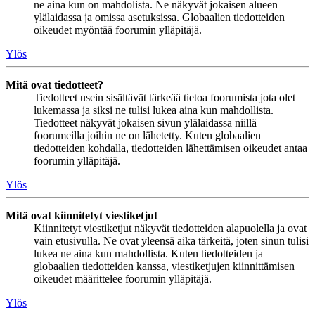
ne aina kun on mahdolista. Ne näkyvät jokaisen alueen
ylälaidassa ja omissa asetuksissa. Globaalien tiedotteiden
oikeudet myöntää foorumin ylläpitäjä.
Ylös
Mitä ovat tiedotteet?
Tiedotteet usein sisältävät tärkeää tietoa foorumista jota olet
lukemassa ja siksi ne tulisi lukea aina kun mahdollista.
Tiedotteet näkyvät jokaisen sivun ylälaidassa niillä
foorumeilla joihin ne on lähetetty. Kuten globaalien
tiedotteiden kohdalla, tiedotteiden lähettämisen oikeudet antaa
foorumin ylläpitäjä.
Ylös
Mitä ovat kiinnitetyt viestiketjut
Kiinnitetyt viestiketjut näkyvät tiedotteiden alapuolella ja ovat
vain etusivulla. Ne ovat yleensä aika tärkeitä, joten sinun tulisi
lukea ne aina kun mahdollista. Kuten tiedotteiden ja
globaalien tiedotteiden kanssa, viestiketjujen kiinnittämisen
oikeudet määrittelee foorumin ylläpitäjä.
Ylös