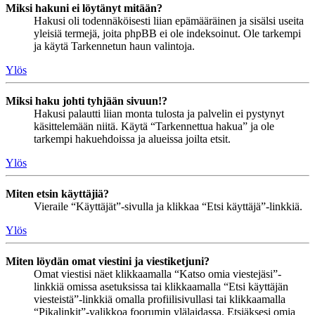
Miksi hakuni ei löytänyt mitään?
Hakusi oli todennäköisesti liian epämääräinen ja sisälsi useita
yleisiä termejä, joita phpBB ei ole indeksoinut. Ole tarkempi
ja käytä Tarkennetun haun valintoja.
Ylös
Miksi haku johti tyhjään sivuun!?
Hakusi palautti liian monta tulosta ja palvelin ei pystynyt
käsittelemään niitä. Käytä “Tarkennettua hakua” ja ole
tarkempi hakuehdoissa ja alueissa joilta etsit.
Ylös
Miten etsin käyttäjiä?
Vieraile “Käyttäjät”-sivulla ja klikkaa “Etsi käyttäjä”-linkkiä.
Ylös
Miten löydän omat viestini ja viestiketjuni?
Omat viestisi näet klikkaamalla “Katso omia viestejäsi”-
linkkiä omissa asetuksissa tai klikkaamalla “Etsi käyttäjän
viesteistä”-linkkiä omalla profiilisivullasi tai klikkaamalla
“Pikalinkit”-valikkoa foorumin ylälaidassa. Etsiäksesi omia