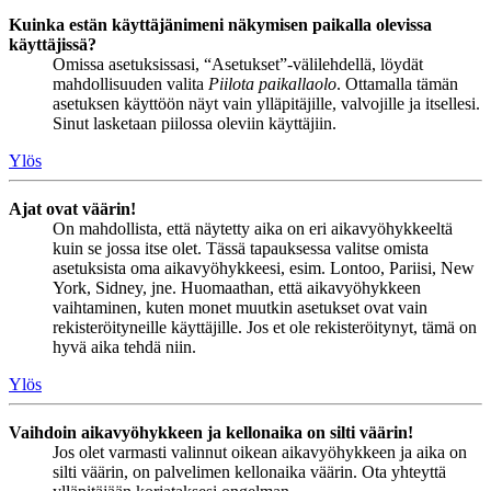
Kuinka estän käyttäjänimeni näkymisen paikalla olevissa
käyttäjissä?
Omissa asetuksissasi, “Asetukset”-välilehdellä, löydät
mahdollisuuden valita
Piilota paikallaolo
. Ottamalla tämän
asetuksen käyttöön näyt vain ylläpitäjille, valvojille ja itsellesi.
Sinut lasketaan piilossa oleviin käyttäjiin.
Ylös
Ajat ovat väärin!
On mahdollista, että näytetty aika on eri aikavyöhykkeeltä
kuin se jossa itse olet. Tässä tapauksessa valitse omista
asetuksista oma aikavyöhykkeesi, esim. Lontoo, Pariisi, New
York, Sidney, jne. Huomaathan, että aikavyöhykkeen
vaihtaminen, kuten monet muutkin asetukset ovat vain
rekisteröityneille käyttäjille. Jos et ole rekisteröitynyt, tämä on
hyvä aika tehdä niin.
Ylös
Vaihdoin aikavyöhykkeen ja kellonaika on silti väärin!
Jos olet varmasti valinnut oikean aikavyöhykkeen ja aika on
silti väärin, on palvelimen kellonaika väärin. Ota yhteyttä