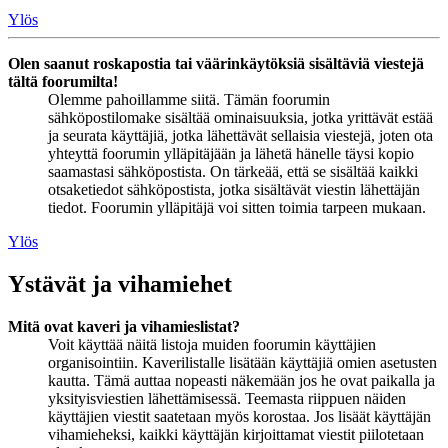
Ylös
Olen saanut roskapostia tai väärinkäytöksiä sisältäviä viestejä
tältä foorumilta!
Olemme pahoillamme siitä. Tämän foorumin
sähköpostilomake sisältää ominaisuuksia, jotka yrittävät estää
ja seurata käyttäjiä, jotka lähettävät sellaisia viestejä, joten ota
yhteyttä foorumin ylläpitäjään ja lähetä hänelle täysi kopio
saamastasi sähköpostista. On tärkeää, että se sisältää kaikki
otsaketiedot sähköpostista, jotka sisältävät viestin lähettäjän
tiedot. Foorumin ylläpitäjä voi sitten toimia tarpeen mukaan.
Ylös
Ystävät ja vihamiehet
Mitä ovat kaveri ja vihamieslistat?
Voit käyttää näitä listoja muiden foorumin käyttäjien
organisointiin. Kaverilistalle lisätään käyttäjiä omien asetusten
kautta. Tämä auttaa nopeasti näkemään jos he ovat paikalla ja
yksityisviestien lähettämisessä. Teemasta riippuen näiden
käyttäjien viestit saatetaan myös korostaa. Jos lisäät käyttäjän
vihamieheksi, kaikki käyttäjän kirjoittamat viestit piilotetaan