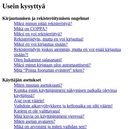
Usein kysyttyä
Kirjautumisen ja rekisteröitymisen ongelmat
Miksi minun pitää rekisteröityä?
Mikä on COPPA?
Miksi en voi rekisteröityä?
Rekisteröidyin, mutta en voi kirjautua!
Miksi en voi kirjautua sisään?
Rekisteröidyin joskus aiemmin, mutta en voi enää kirjautua
sisään?!
Olen hukannut salasanani!
Miksi minut kirjataan ulos automaattisesti?
Mitä “Poista foorumin evästeet” tekee?
Käyttäjän asetukset
Miten muutan asetuksiani?
Kuinka estän käyttäjänimeni näkymisen paikalla olevissa
käyttäjissä?
Ajat ovat väärin!
Vaihdoin aikavyöhykkeen ja kellonaika on silti väärin!
Kieleni ei ole valittavana!
Mitä kuvia on käyttäjänimeni vieressä?
Miten asetan avataren?
Mikä on arvonimi ja miten vaihdan sen?