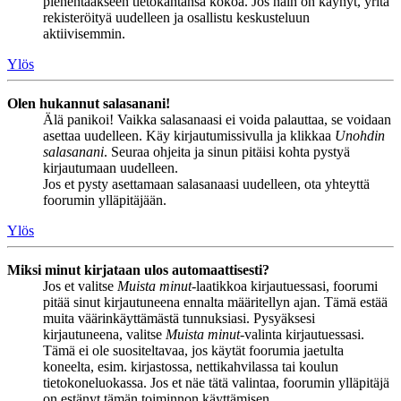
pienentääkseen tietokantansa kokoa. Jos näin on käynyt, yritä
rekisteröityä uudelleen ja osallistu keskusteluun
aktiivisemmin.
Ylös
Olen hukannut salasanani!
Älä panikoi! Vaikka salasanaasi ei voida palauttaa, se voidaan
asettaa uudelleen. Käy kirjautumissivulla ja klikkaa
Unohdin
salasanani
. Seuraa ohjeita ja sinun pitäisi kohta pystyä
kirjautumaan uudelleen.
Jos et pysty asettamaan salasanaasi uudelleen, ota yhteyttä
foorumin ylläpitäjään.
Ylös
Miksi minut kirjataan ulos automaattisesti?
Jos et valitse
Muista minut
-laatikkoa kirjautuessasi, foorumi
pitää sinut kirjautuneena ennalta määritellyn ajan. Tämä estää
muita väärinkäyttämästä tunnuksiasi. Pysyäksesi
kirjautuneena, valitse
Muista minut
-valinta kirjautuessasi.
Tämä ei ole suositeltavaa, jos käytät foorumia jaetulta
koneelta, esim. kirjastossa, nettikahvilassa tai koulun
tietokoneluokassa. Jos et näe tätä valintaa, foorumin ylläpitäjä
on estänyt tämän toiminnon käyttämisen.