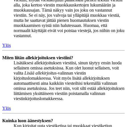
alla, joka kertoo viestin muokkauskertojen lukumäärän ja
muokkausajan. Tämä näkyy vain jos joku on vastannut
viestiin. Se ei näy, jos valvoja tai ylläpitäjä muokkaa viestiä,
mutta he saattavat jättää pienen huomautuksen viestin
muokkaamisen syistä niin halutessaan. Huomaa, että
normaalit käyttäjät eivät voi poistaa viestejä, jos niihin on joku
vastannut.
Ylös
Miten liitän allekirjoituksen viestiini?
Lisätäksesi allekirjoituksen viestiisi, sinun täytyy ensin luoda
sellainen omissa asetuksissa. Kun olet luonut sellaisen, voit
valita
Lisää allekirjoitus
-valinnan viestin
kirjoituslomakkeessa. Voit myös lisätä allekirjoituksen
automaattisesti aina kaikkiin viesteihisi tekemällä valinnan
omissa asetuksissa. Jos teet niin, voit silti estää allekirjoituksen
liittämisen yksittäiseen viestiin poistamalla valinnan
viestinkirjoituslomakkeessa.
Ylös
Kuinka luon äänestyksen?
Kun kirjoitat uuta viestiketjua tai muokkaat viestiketjun