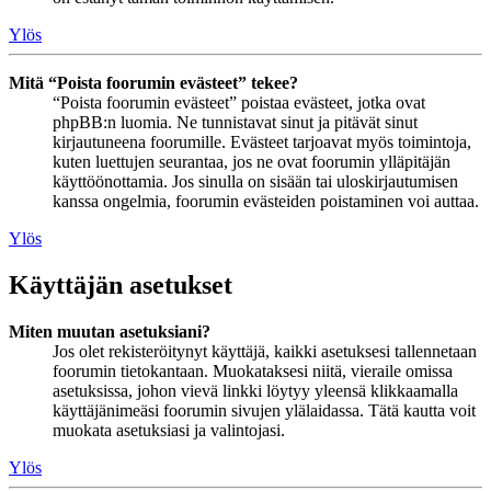
Ylös
Mitä “Poista foorumin evästeet” tekee?
“Poista foorumin evästeet” poistaa evästeet, jotka ovat
phpBB:n luomia. Ne tunnistavat sinut ja pitävät sinut
kirjautuneena foorumille. Evästeet tarjoavat myös toimintoja,
kuten luettujen seurantaa, jos ne ovat foorumin ylläpitäjän
käyttöönottamia. Jos sinulla on sisään tai uloskirjautumisen
kanssa ongelmia, foorumin evästeiden poistaminen voi auttaa.
Ylös
Käyttäjän asetukset
Miten muutan asetuksiani?
Jos olet rekisteröitynyt käyttäjä, kaikki asetuksesi tallennetaan
foorumin tietokantaan. Muokataksesi niitä, vieraile omissa
asetuksissa, johon vievä linkki löytyy yleensä klikkaamalla
käyttäjänimeäsi foorumin sivujen ylälaidassa. Tätä kautta voit
muokata asetuksiasi ja valintojasi.
Ylös