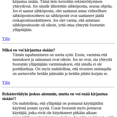
kirjautua sisään. Tämä tieto kerrottiin rekisteröitymisen
yhteydessä. Jos sinulle lähetettiin sähköpostia, seuraa ohjeita.
Jos et saanut sähköpostia, olet saattanut antaa virheellisen
sähköpostiosoitteen tai sähköpostit ovat saattaneet jäädä
roskapostisuodattimeen. Jos olet varma, että antamasi
sähköpostiosoite oli oikein, yritä ottaa yhteyttä foorumin
ylläpitäjään.
Ylös
Miksi en voi kirjautua sisään?
Tämän tapahtumiseen on useita syitä. Ensin, varmista että
tunnuksesi ja salasanasi ovat oikein. Jos ne ovat, ota yhteyttä
foorumin ylläpitäjään varmistaaksesi, että sinulla ei ole
porttikieltoja. On myös mahdollista, että sivuston omistajalla
on asetusvirhe heidän päässään ja heidän pitäisi korjata se.
Ylös
Rekisteröidyin joskus aiemmin, mutta en voi enää kirjautua
sisään?!
On mahdollista, että ylläpitäjä on poistanut käyttäjätilisi
käytöstä jostain syystä. Useat foorumit myös poistavat
käyttäjiä, jotka eivät ole kirjoittaneet pitkään aikaan