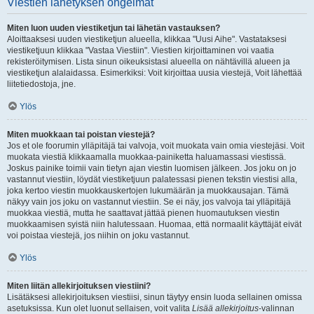
Viestien lähetyksen ongelmat
Miten luon uuden viestiketjun tai lähetän vastauksen?
Aloittaaksesi uuden viestiketjun alueella, klikkaa "Uusi Aihe". Vastataksesi
viestiketjuun klikkaa "Vastaa Viestiin". Viestien kirjoittaminen voi vaatia
rekisteröitymisen. Lista sinun oikeuksistasi alueella on nähtävillä alueen ja
viestiketjun alalaidassa. Esimerkiksi: Voit kirjoittaa uusia viestejä, Voit lähettää
liitetiedostoja, jne.
Ylös
Miten muokkaan tai poistan viestejä?
Jos et ole foorumin ylläpitäjä tai valvoja, voit muokata vain omia viestejäsi. Voit
muokata viestiä klikkaamalla muokkaa-painiketta haluamassasi viestissä.
Joskus painike toimii vain tietyn ajan viestin luomisen jälkeen. Jos joku on jo
vastannut viestiin, löydät viestiketjuun palatessasi pienen tekstin viestisi alla,
joka kertoo viestin muokkauskertojen lukumäärän ja muokkausajan. Tämä
näkyy vain jos joku on vastannut viestiin. Se ei näy, jos valvoja tai ylläpitäjä
muokkaa viestiä, mutta he saattavat jättää pienen huomautuksen viestin
muokkaamisen syistä niin halutessaan. Huomaa, että normaalit käyttäjät eivät
voi poistaa viestejä, jos niihin on joku vastannut.
Ylös
Miten liitän allekirjoituksen viestiini?
Lisätäksesi allekirjoituksen viestiisi, sinun täytyy ensin luoda sellainen omissa
asetuksissa. Kun olet luonut sellaisen, voit valita
Lisää allekirjoitus
-valinnan