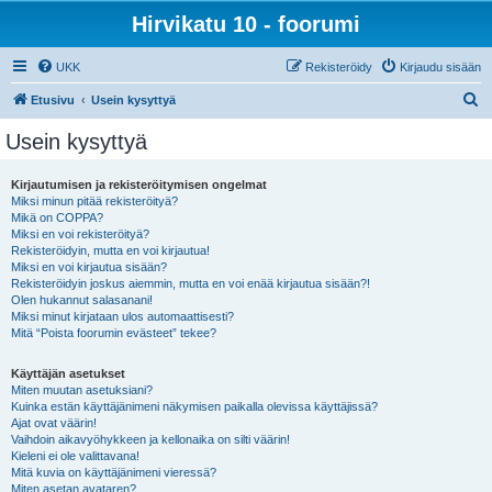
Hirvikatu 10 - foorumi
UKK
Rekisteröidy
Kirjaudu sisään
E
Etusivu
Usein kysyttyä
t
Usein kysyttyä
s
i
Kirjautumisen ja rekisteröitymisen ongelmat
Miksi minun pitää rekisteröityä?
Mikä on COPPA?
Miksi en voi rekisteröityä?
Rekisteröidyin, mutta en voi kirjautua!
Miksi en voi kirjautua sisään?
Rekisteröidyin joskus aiemmin, mutta en voi enää kirjautua sisään?!
Olen hukannut salasanani!
Miksi minut kirjataan ulos automaattisesti?
Mitä “Poista foorumin evästeet” tekee?
Käyttäjän asetukset
Miten muutan asetuksiani?
Kuinka estän käyttäjänimeni näkymisen paikalla olevissa käyttäjissä?
Ajat ovat väärin!
Vaihdoin aikavyöhykkeen ja kellonaika on silti väärin!
Kieleni ei ole valittavana!
Mitä kuvia on käyttäjänimeni vieressä?
Miten asetan avataren?