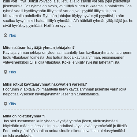
kuin voit liittyä. Jotkut voivat olla suljettuja ja joissakin voi olla jopa piilotettuja
jäsenyyksiä. Jos ryhmä on avoin, voit liittyä siihen klikkaamalla painiketta. Jos
ryhmä vaatii hyväksynnän liittymistä varten, voit pyytää liittymislupaa
klikkaamalla painiketta. Ryhmän johtajan täytyy hyväksyä pyyntösi ja hän
saattaa kysyä miksi haluat liittyä ryhmään. Älä häiriköi ryhmän ylläpitäjiä jos he
eivät hyväksy pyyntöäsi. Heillä on syynsä.
Ylös
Miten pääsen käyttäjäryhmän johtajaksi?
Käyttäjäryhmän johtaja on yleensä määritelty, kun käyttäjäryhmät on alunperin
luotu ylläpitäjän toimesta. Jos haluat luoda käyttäjäryhmän, ensimmäinen
yhteyshenkilösi tulisi olla ylläpitäjä. Kokeile yksityisviestin lähettämistä.
Ylös
Miksi jotkut käyttäjäryhmät näkyvät eri väreillä?
Foorumin ylläpitäjä voi määritellä tietyn käyttäjäryhmän jäsenille värin joka
helpottaa kyseisen käyttäjäryhmän jäsenten tunnistamista.
Ylös
Mikä on “oletusryhmä”?
Jos olet useamman kuin yhden käyttäjäryhmän jäsen, oletusryhmääsi
käytetään määriteltäessä sinun kohdallasi käytettävää ryhmäväriä ja titteliä.
Foorumin ylläpitäjä saattaa antaa sinulle oikeudet vaihtaa oletusryhmääsi
omista asetuksista.