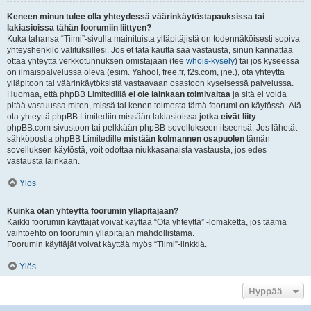
Keneen minun tulee olla yhteydessä väärinkäytöstapauksissa tai
lakiasioissa tähän foorumiin liittyen?
Kuka tahansa “Tiimi”-sivulla mainituista ylläpitäjistä on todennäköisesti sopiva
yhteyshenkilö valituksillesi. Jos et tätä kautta saa vastausta, sinun kannattaa
ottaa yhteyttä verkkotunnuksen omistajaan (tee
whois-kysely
) tai jos kyseessä
on ilmaispalvelussa oleva (esim. Yahoo!, free.fr, f2s.com, jne.), ota yhteyttä
ylläpitoon tai väärinkäytöksistä vastaavaan osastoon kyseisessä palvelussa.
Huomaa, että phpBB Limitedillä
ei ole lainkaan toimivaltaa
ja sitä ei voida
pitää vastuussa miten, missä tai kenen toimesta tämä foorumi on käytössä. Älä
ota yhteyttä phpBB Limitediin missään lakiasioissa
jotka eivät liity
phpBB.com-sivustoon tai pelkkään phpBB-sovellukseen itseensä. Jos lähetät
sähköpostia phpBB Limitedille
mistään kolmannen osapuolen
tämän
sovelluksen käytöstä, voit odottaa niukkasanaista vastausta, jos edes
vastausta lainkaan.
Ylös
Kuinka otan yhteyttä foorumin ylläpitäjään?
Kaikki foorumin käyttäjät voivat käyttää “Ota yhteyttä” -lomaketta, jos täämä
vaihtoehto on foorumin ylläpitäjän mahdollistama.
Foorumin käyttäjät voivat käyttää myös “Tiimi”-linkkiä.
Ylös
Hyppää