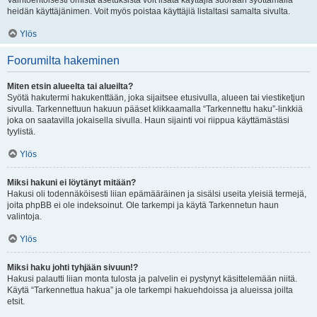
Vaihtoehtoisesti omista asetuksista voit lisätä käyttäjiä suoraan syöttämällä
heidän käyttäjänimen. Voit myös poistaa käyttäjiä listaltasi samalta sivulta.
Ylös
Foorumilta hakeminen
Miten etsin alueelta tai alueilta?
Syötä hakutermi hakukenttään, joka sijaitsee etusivulla, alueen tai viestiketjun
sivulla. Tarkennettuun hakuun pääset klikkaamalla “Tarkennettu haku”-linkkiä
joka on saatavilla jokaisella sivulla. Haun sijainti voi riippua käyttämästäsi
tyylistä.
Ylös
Miksi hakuni ei löytänyt mitään?
Hakusi oli todennäköisesti liian epämääräinen ja sisälsi useita yleisiä termejä,
joita phpBB ei ole indeksoinut. Ole tarkempi ja käytä Tarkennetun haun
valintoja.
Ylös
Miksi haku johti tyhjään sivuun!?
Hakusi palautti liian monta tulosta ja palvelin ei pystynyt käsittelemään niitä.
Käytä “Tarkennettua hakua” ja ole tarkempi hakuehdoissa ja alueissa joilta
etsit.