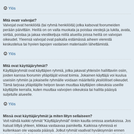
Ylös
Mitä ovatr valvojat?
Valvojat ovat henkilöitä (tai ryhmä henkilöitä) jotka katsovat foorumeiden
perään päivittäin. Heillä on on valta muokata ja poistaa viestejä ja lukita, avata,
siirtää, poistaa ja jakaa viestiketjuja niillä alueilla joissa heillä on valvojan
oikeudet. Yleensä valvojat ovat paikalla estämässä aiheen vierestä
keskustelua tai hyvien tapojen vastaisen materiaalin lähettämistä.
Ylös
Mitä ovat käyttäjäryhmät?
Käyttäjäryhmät ovat käyttäjien ryhmiä, jotka jakavat yhteisön hallittaviin osiin,
joiden kanssa foorumin ylläpitäjät voivat toimia. Jokainen käyttäjä voi kuulua
useisiin ryhmiin ja jokaiselle ryhmälle voidaan määritellä yksilölliset oikeudet.
Tämä tarjoaa ylläpitäjille helpon tavan muuttaa käyttäjien oikeuksia useille
käyttäjille kerralla, kuten muuttaa valvojien oikeuksia tai hallita pääsyä
suljetulle alueelle.
Ylös
Missä ovat käyttäjäryhmät ja miten liityn sellaiseen?
Voit nähdä kaikki ryhmät “Käyttäjäryhmät”-linkin kautta omissa asetuksissa. Jos
haluat liittyä yhteen, klikkaa vastaavaa painiketta. Kaikissa ryhmissä ei
kuitenkaan ole vapaata pääsyä. Jotkut ryhmät vaativat hyväksynnän ennen