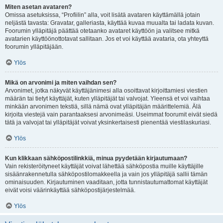
Miten asetan avataren?
Omissa asetuksissa, “Profiilin” alla, voit lisätä avataren käyttämällä jotain
neljästä tavasta: Gravatar, galleriasta, käyttää kuvaa muualta tai ladata kuvan.
Foorumin ylläpitäjä päättää otetaanko avataret käyttöön ja valitsee mitkä
avatarien käyttöönottotavat sallitaan. Jos et voi käyttää avataria, ota yhteyttä
foorumin ylläpitäjään.
Ylös
Mikä on arvonimi ja miten vaihdan sen?
Arvonimet, jotka näkyvät käyttäjänimesi alla osoittavat kirjoittamiesi viestien
määrän tai tietyt käyttäjät, kuten ylläpitäjät tai valvojat. Yleensä et voi vaihtaa
minkään arvonimen tekstiä, sillä nämä ovat ylläpitäjän määrittelemiä. Älä
kirjoita viestejä vain parantaaksesi arvonimeäsi. Useimmat foorumit eivät siedä
tätä ja valvojat tai ylläpitäjät voivat yksinkertaisesti pienentää viestilaskuriasi.
Ylös
Kun klikkaan sähköpostilinkkiä, minua pyydetään kirjautumaan?
Vain rekisteröityneet käyttäjät voivat lähettää sähköpostia muille käyttäjille
sisäänrakennetulla sähköpostilomakkeella ja vain jos ylläpitäjä sallii tämän
ominaisuuden. Kirjautuminen vaaditaan, jotta tunnistautumattomat käyttäjät
eivät voisi väärinkäyttää sähköpostijärjestelmää.
Ylös