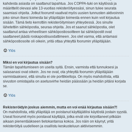
kahdesta asiasta on saattanut tapahtua. Jos COPPA-tuki on käytössä ja
määrittelit olevasi alle 13-vuotias rekisteröityessäsi, sinun tulee seurata
saamiasi ohjeita. Jotkut foorumit vaativat myös uusien tunnusten aktivoinnin
joko sinun itsesi toimesta tai ylläpitäjän toimesta ennen kuin voit kirjautua
sisään. Tämä tieto kerrottiin rekisteröitymisen yhteydessä. Jos sinulle
lähetettiin sähköpostia, seuraa ohjeita. Jos et saanut sähköpostia, olet
saattanut antaa virheellisen sähköpostiosoitteen tai sähköpostit ovat
saattaneet jäädä roskapostisuodattimeen. Jos olet varma, että antamasi
sähköpostiosoite oli oikein, yritä ottaa yhteyttä foorumin ylläpitäjään.
Ylös
Miksi en voi kirjautua sisään?
Tämän tapahtumiseen on useita syitä. Ensin, varmista että tunnuksesi ja
salasanasi ovat oikein. Jos ne ovat, ota yhteyttä foorumin ylläpitäjään
varmistaaksesi, että sinulla ei ole porttikieltoja. On myös mahdollista, että
sivuston omistajalla on asetusvirhe heidän päässään ja heidän pitäisi korjata
se.
Ylös
Rekisteröidyin joskus aiemmin, mutta en voi enää kirjautua sisään?!
On mahdollista, että ylläpitäjä on poistanut käyttäjätilisi käytöstä jostain syystä.
Useat foorumit myös poistavat käyttäjiä, jotka eivät ole kirjoittaneet pitkään
aikaan pienentääkseen tietokantansa kokoa. Jos näin on käynyt, yritä
rekisteröityä uudelleen ja osallistu keskusteluun aktiivisemmin.