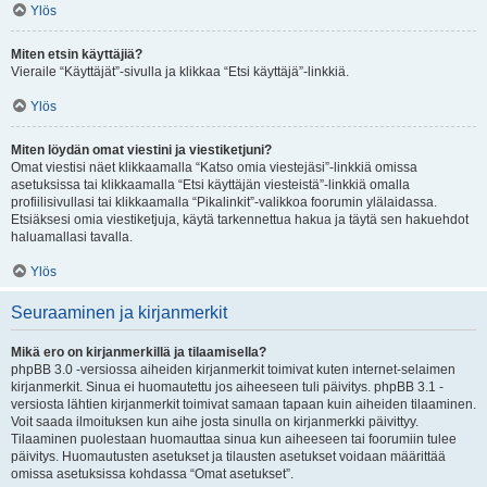
Ylös
Miten etsin käyttäjiä?
Vieraile “Käyttäjät”-sivulla ja klikkaa “Etsi käyttäjä”-linkkiä.
Ylös
Miten löydän omat viestini ja viestiketjuni?
Omat viestisi näet klikkaamalla “Katso omia viestejäsi”-linkkiä omissa
asetuksissa tai klikkaamalla “Etsi käyttäjän viesteistä”-linkkiä omalla
profiilisivullasi tai klikkaamalla “Pikalinkit”-valikkoa foorumin ylälaidassa.
Etsiäksesi omia viestiketjuja, käytä tarkennettua hakua ja täytä sen hakuehdot
haluamallasi tavalla.
Ylös
Seuraaminen ja kirjanmerkit
Mikä ero on kirjanmerkillä ja tilaamisella?
phpBB 3.0 -versiossa aiheiden kirjanmerkit toimivat kuten internet-selaimen
kirjanmerkit. Sinua ei huomautettu jos aiheeseen tuli päivitys. phpBB 3.1 -
versiosta lähtien kirjanmerkit toimivat samaan tapaan kuin aiheiden tilaaminen.
Voit saada ilmoituksen kun aihe josta sinulla on kirjanmerkki päivittyy.
Tilaaminen puolestaan huomauttaa sinua kun aiheeseen tai foorumiin tulee
päivitys. Huomautusten asetukset ja tilausten asetukset voidaan määrittää
omissa asetuksissa kohdassa “Omat asetukset”.