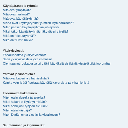
Käyttäjätasot ja ryhmät
Mitä ovat ylläpitäjät?
Mitä ovatr valvojat?
Mitä ovat käyttäjäryhmät?
Missä ovat käyttäjäryhmät ja miten liityn sellaiseen?
Miten pääsen käyttäjäryhmän johtajaksi?
Miksi jotkut käyttäjäryhmät näkyvät eri väreillä?
Mikä on “oletusryhmä”?
Mikä on “Tiimi” linkki?
Yksityisviestit
En voi lähettää yksityisviestejä!
Saan yksityisviestejä joita en halua!
Olen saanut roskapostia tai väärinkäytöksiä sisältäviä viestejä tältä foorumilta!
Ystävät ja vihamiehet
Mitä ovat kaveri ja vihamieslistat?
Kuinka voin lisätä / poistaa käyttäjiä kavereista tai vihamiehistä
Foorumilta hakeminen
Miten etsin alueelta tai alueilta?
Miksi hakuni ei löytänyt mitään?
Miksi haku johti tyhjään sivuun!?
Miten etsin käyttäjiä?
Miten löydän omat viestini ja viestiketjuni?
Seuraaminen ja kirjanmerkit