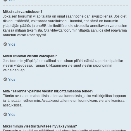
Ylös
Miksi sain varoituksen?
Jokaisen foorumin ylläpitäjällä on omat säännöt heidän sivustollensa. Jos olet
rikkonut sääntöä, voit saada varoituksen. Huomioi, että tämä on foorumin
ylläpitäjän päätös ja phpBB Limitedillä ei ole sivustolla annettavien varoitusten
kanssa mitään tekemistä. Ota yhteyttä foorumin ylläpitäjään, jos olet epävarma
annetun varoituksen syystä.
Ylös
Miten ilmoitan viestin valvojalle?
Jos foorumin ylläpitäjä on sallinut sen, sinun pitäisi nähdä raportointipainike
viestin yhteydessä. Tämän klikkaaminen vie sinut viestin raportoinnin
vaiheiden läpi.
Ylös
Mitä “Tallenna”-painike viestin kirjoittamisessa tekee?
Tämän avulla on mahdollista tallentaa luonnoksia, jotka voit kirjoittaa loppuun
ja lähettää myöhemmin. Avataksesi tallennetun luonnoksen, vieraile komissa
asetuksissa.
Ylös
Miksi minun viestini tarvitsee hyväksynnän?