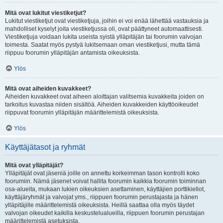
Mitä ovat lukitut viestiketjut?
Lukitut viestiketjut ovat viestiketjuja, joihin ei voi enää lähettää vastauksia ja
mahdolliset kyselyt joita viestiketjussa oli, ovat päättyneet automaattisesti.
Viestiketjuja voidaan lukita useista syistä ylläpitäjän tai foorumin valvojan
toimesta. Saatat myös pystyä lukitsemaan oman viestiketjusi, mutta tämä
riippuu foorumin ylläpitäjän antamista oikeuksista.
Ylös
Mitä ovat aiheiden kuvakkeet?
Aiheiden kuvakkeet ovat aiheen aloittajan valitsemia kuvakkeita joiden on
tarkoitus kuvastaa niiden sisältöä. Aiheiden kuvakkeiden käyttöoikeudet
riippuvat foorumin ylläpitäjän määrittelemistä oikeuksista.
Ylös
Käyttäjätasot ja ryhmät
Mitä ovat ylläpitäjät?
Ylläpitäjät ovat jäseniä joille on annettu korkeimman tason kontrolli koko
foorumiin. Nämä jäsenet voivat hallita foorumin kaikkia foorumin toiminnan
osa-alueita, mukaan lukien oikeuksien asettaminen, käyttäjien porttikiellot,
käyttäjäryhmät ja valvojat yms., riippuen foorumin perustajasta ja hänen
ylläpitäjille määrittelemistä oikeuksista. Heillä saattaa olla myös täydet
valvojan oikeudet kaikilla keskustelualueilla, riippuen foorumin perustajan
määrittelemistä asetuksista.