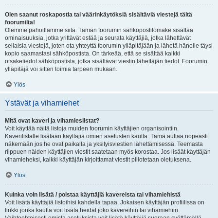
Olen saanut roskapostia tai väärinkäytöksiä sisältäviä viestejä tältä
foorumilta!
Olemme pahoillamme siitä. Tämän foorumin sähköpostilomake sisältää
ominaisuuksia, jotka yrittävät estää ja seurata käyttäjiä, jotka lähettävät
sellaisia viestejä, joten ota yhteyttä foorumin ylläpitäjään ja lähetä hänelle täysi
kopio saamastasi sähköpostista. On tärkeää, että se sisältää kaikki
otsaketiedot sähköpostista, jotka sisältävät viestin lähettäjän tiedot. Foorumin
ylläpitäjä voi sitten toimia tarpeen mukaan.
Ylös
Ystävät ja vihamiehet
Mitä ovat kaveri ja vihamieslistat?
Voit käyttää näitä listoja muiden foorumin käyttäjien organisointiin.
Kaverilistalle lisätään käyttäjiä omien asetusten kautta. Tämä auttaa nopeasti
näkemään jos he ovat paikalla ja yksityisviestien lähettämisessä. Teemasta
riippuen näiden käyttäjien viestit saatetaan myös korostaa. Jos lisäät käyttäjän
vihamieheksi, kaikki käyttäjän kirjoittamat viestit piilotetaan oletuksena.
Ylös
Kuinka voin lisätä / poistaa käyttäjiä kavereista tai vihamiehistä
Voit lisätä käyttäjiä listoihisi kahdella tapaa. Jokaisen käyttäjän profiilissa on
linkki jonka kautta voit lisätä heidät joko kavereihin tai vihamiehiin.