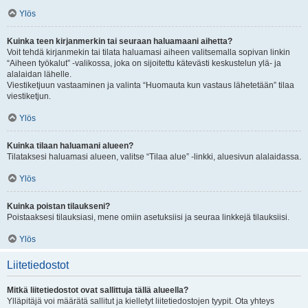
Ylös
Kuinka teen kirjanmerkin tai seuraan haluamaani aihetta?
Voit tehdä kirjanmekin tai tilata haluamasi aiheen valitsemalla sopivan linkin
“Aiheen työkalut” -valikossa, joka on sijoitettu kätevästi keskustelun ylä- ja
alalaidan lähelle.
Viestiketjuun vastaaminen ja valinta “Huomauta kun vastaus lähetetään” tilaa
viestiketjun.
Ylös
Kuinka tilaan haluamani alueen?
Tilataksesi haluamasi alueen, valitse “Tilaa alue” -linkki, aluesivun alalaidassa.
Ylös
Kuinka poistan tilaukseni?
Poistaaksesi tilauksiasi, mene omiin asetuksiisi ja seuraa linkkejä tilauksiisi.
Ylös
Liitetiedostot
Mitkä liitetiedostot ovat sallittuja tällä alueella?
Ylläpitäjä voi määrätä sallitut ja kielletyt liitetiedostojen tyypit. Ota yhteys