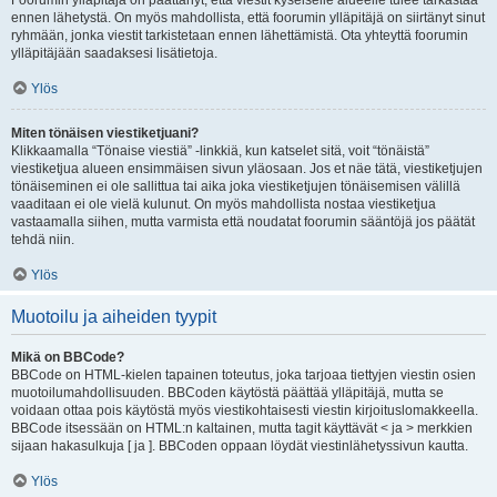
Foorumin ylläpitäjä on päättänyt, että viestit kyseiselle alueelle tulee tarkastaa
ennen lähetystä. On myös mahdollista, että foorumin ylläpitäjä on siirtänyt sinut
ryhmään, jonka viestit tarkistetaan ennen lähettämistä. Ota yhteyttä foorumin
ylläpitäjään saadaksesi lisätietoja.
Ylös
Miten tönäisen viestiketjuani?
Klikkaamalla “Tönaise viestiä” -linkkiä, kun katselet sitä, voit “tönäistä”
viestiketjua alueen ensimmäisen sivun yläosaan. Jos et näe tätä, viestiketjujen
tönäiseminen ei ole sallittua tai aika joka viestiketjujen tönäisemisen välillä
vaaditaan ei ole vielä kulunut. On myös mahdollista nostaa viestiketjua
vastaamalla siihen, mutta varmista että noudatat foorumin sääntöjä jos päätät
tehdä niin.
Ylös
Muotoilu ja aiheiden tyypit
Mikä on BBCode?
BBCode on HTML-kielen tapainen toteutus, joka tarjoaa tiettyjen viestin osien
muotoilumahdollisuuden. BBCoden käytöstä päättää ylläpitäjä, mutta se
voidaan ottaa pois käytöstä myös viestikohtaisesti viestin kirjoituslomakkeella.
BBCode itsessään on HTML:n kaltainen, mutta tagit käyttävät < ja > merkkien
sijaan hakasulkuja [ ja ]. BBCoden oppaan löydät viestinlähetyssivun kautta.
Ylös