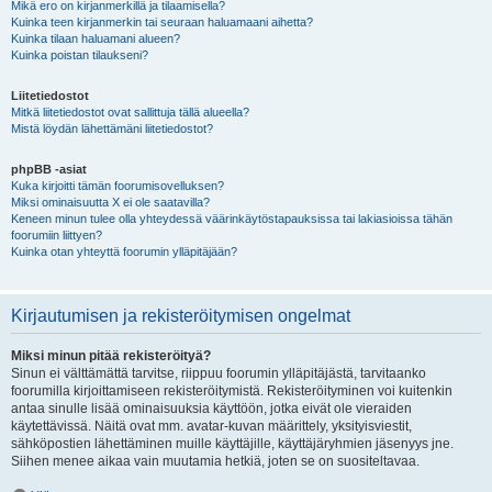
Mikä ero on kirjanmerkillä ja tilaamisella?
Kuinka teen kirjanmerkin tai seuraan haluamaani aihetta?
Kuinka tilaan haluamani alueen?
Kuinka poistan tilaukseni?
Liitetiedostot
Mitkä liitetiedostot ovat sallittuja tällä alueella?
Mistä löydän lähettämäni liitetiedostot?
phpBB -asiat
Kuka kirjoitti tämän foorumisovelluksen?
Miksi ominaisuutta X ei ole saatavilla?
Keneen minun tulee olla yhteydessä väärinkäytöstapauksissa tai lakiasioissa tähän
foorumiin liittyen?
Kuinka otan yhteyttä foorumin ylläpitäjään?
Kirjautumisen ja rekisteröitymisen ongelmat
Miksi minun pitää rekisteröityä?
Sinun ei välttämättä tarvitse, riippuu foorumin ylläpitäjästä, tarvitaanko
foorumilla kirjoittamiseen rekisteröitymistä. Rekisteröityminen voi kuitenkin
antaa sinulle lisää ominaisuuksia käyttöön, jotka eivät ole vieraiden
käytettävissä. Näitä ovat mm. avatar-kuvan määrittely, yksityisviestit,
sähköpostien lähettäminen muille käyttäjille, käyttäjäryhmien jäsenyys jne.
Siihen menee aikaa vain muutamia hetkiä, joten se on suositeltavaa.