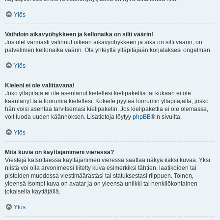
Ylös
Vaihdoin aikavyöhykkeen ja kellonaika on silti väärin!
Jos olet varmasti valinnut oikean aikavyöhykkeen ja aika on silti väärin, on
palvelimen kellonaika väärin. Ota yhteyttä ylläpitäjään korjataksesi ongelman.
Ylös
Kieleni ei ole valittavana!
Joko ylläpitäjä ei ole asentanut kielellesi kielipakettia tai kukaan ei ole
kääntänyt tätä foorumia kielellesi. Kokeile pyytää foorumin ylläpitäjältä, josko
hän voisi asentaa tarvitsemasi kielipaketin. Jos kielipakettia ei ole olemassa,
voit luoda uuden käännöksen. Lisätietoja löytyy
phpBB
®:n sivuilta.
Ylös
Mitä kuvia on käyttäjänimeni vieressä?
Viestejä katsottaessa käyttäjänimen vieressä saattaa näkyä kaksi kuvaa. Yksi
niistä voi olla arvonimeesi liitetty kuva esimerkiksi tähtien, laatikoiden tai
pisteiden muodossa viestimäärästäsi tai statuksestasi riippuen. Toinen,
yleensä isompi kuva on avatar ja on yleensä uniikki tai henkilökohtainen
jokaisella käyttäjällä.
Ylös