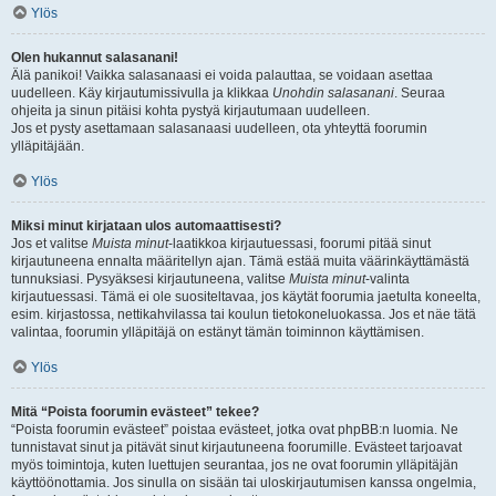
Ylös
Olen hukannut salasanani!
Älä panikoi! Vaikka salasanaasi ei voida palauttaa, se voidaan asettaa
uudelleen. Käy kirjautumissivulla ja klikkaa
Unohdin salasanani
. Seuraa
ohjeita ja sinun pitäisi kohta pystyä kirjautumaan uudelleen.
Jos et pysty asettamaan salasanaasi uudelleen, ota yhteyttä foorumin
ylläpitäjään.
Ylös
Miksi minut kirjataan ulos automaattisesti?
Jos et valitse
Muista minut
-laatikkoa kirjautuessasi, foorumi pitää sinut
kirjautuneena ennalta määritellyn ajan. Tämä estää muita väärinkäyttämästä
tunnuksiasi. Pysyäksesi kirjautuneena, valitse
Muista minut
-valinta
kirjautuessasi. Tämä ei ole suositeltavaa, jos käytät foorumia jaetulta koneelta,
esim. kirjastossa, nettikahvilassa tai koulun tietokoneluokassa. Jos et näe tätä
valintaa, foorumin ylläpitäjä on estänyt tämän toiminnon käyttämisen.
Ylös
Mitä “Poista foorumin evästeet” tekee?
“Poista foorumin evästeet” poistaa evästeet, jotka ovat phpBB:n luomia. Ne
tunnistavat sinut ja pitävät sinut kirjautuneena foorumille. Evästeet tarjoavat
myös toimintoja, kuten luettujen seurantaa, jos ne ovat foorumin ylläpitäjän
käyttöönottamia. Jos sinulla on sisään tai uloskirjautumisen kanssa ongelmia,