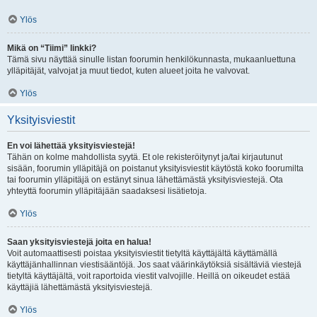
Ylös
Mikä on “Tiimi” linkki?
Tämä sivu näyttää sinulle listan foorumin henkilökunnasta, mukaanluettuna
ylläpitäjät, valvojat ja muut tiedot, kuten alueet joita he valvovat.
Ylös
Yksityisviestit
En voi lähettää yksityisviestejä!
Tähän on kolme mahdollista syytä. Et ole rekisteröitynyt ja/tai kirjautunut
sisään, foorumin ylläpitäjä on poistanut yksityisviestit käytöstä koko foorumilta
tai foorumin ylläpitäjä on estänyt sinua lähettämästä yksityisviestejä. Ota
yhteyttä foorumin ylläpitäjään saadaksesi lisätietoja.
Ylös
Saan yksityisviestejä joita en halua!
Voit automaattisesti poistaa yksityisviestit tietyltä käyttäjältä käyttämällä
käyttäjänhallinnan viestisääntöjä. Jos saat väärinkäytöksiä sisältäviä viestejä
tietyltä käyttäjältä, voit raportoida viestit valvojille. Heillä on oikeudet estää
käyttäjiä lähettämästä yksityisviestejä.
Ylös