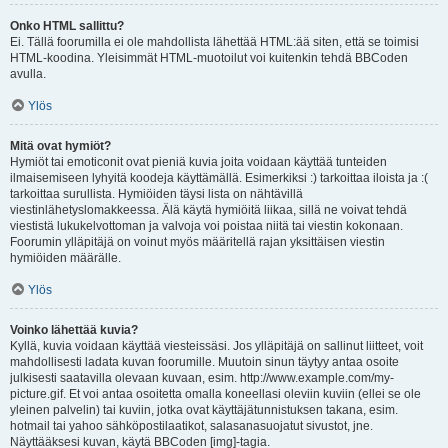
Onko HTML sallittu?
Ei. Tällä foorumilla ei ole mahdollista lähettää HTML:ää siten, että se toimisi
HTML-koodina. Yleisimmät HTML-muotoilut voi kuitenkin tehdä BBCoden
avulla.
Ylös
Mitä ovat hymiöt?
Hymiöt tai emoticonit ovat pieniä kuvia joita voidaan käyttää tunteiden
ilmaisemiseen lyhyitä koodeja käyttämällä. Esimerkiksi :) tarkoittaa iloista ja :(
tarkoittaa surullista. Hymiöiden täysi lista on nähtävillä
viestinlähetyslomakkeessa. Älä käytä hymiöitä liikaa, sillä ne voivat tehdä
viestistä lukukelvottoman ja valvoja voi poistaa niitä tai viestin kokonaan.
Foorumin ylläpitäjä on voinut myös määritellä rajan yksittäisen viestin
hymiöiden määrälle.
Ylös
Voinko lähettää kuvia?
Kyllä, kuvia voidaan käyttää viesteissäsi. Jos ylläpitäjä on sallinut liitteet, voit
mahdollisesti ladata kuvan foorumille. Muutoin sinun täytyy antaa osoite
julkisesti saatavilla olevaan kuvaan, esim. http://www.example.com/my-
picture.gif. Et voi antaa osoitetta omalla koneellasi oleviin kuviin (ellei se ole
yleinen palvelin) tai kuviin, jotka ovat käyttäjätunnistuksen takana, esim.
hotmail tai yahoo sähköpostilaatikot, salasanasuojatut sivustot, jne.
Näyttääksesi kuvan, käytä BBCoden [img]-tagia.