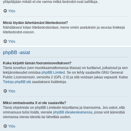
ylläpitäjään mikäli et ole varma mitkä tiedostot ovat sallittuja..
Ylös
Mistä löydän lähettämäni liitetiedostot?
Nähdäksesi listan liitetiedostoistasi, mene omiin asetuksiin ja seuraa linkkejä
liitetiedostot-osioon.
Ylös
phpBB -asiat
Kuka kirjoitti tämän foorumisovelluksen?
Tämä sovellus (sen muokkaamattomassa tilassa) on tuottanut, julkaissut ja sen
tekijänoikeudet omistaa
phpBB Limited
. Se on tehty saataville GNU General
Public Licensenssin, versiolla 2 (GPL-2.0) ja sitä voidaan jakaa vapaasti. Katso
Tietoja phpBB:stä
saadaksesi lisätietoja.
Ylös
Miksi ominaisuutta X ei ole saatavilla?
Tämä ohjelmisto on phpBB Limitedin kirjoittama ja lisensoima. Jos uskot, että
ominaisuus tulisi lisätä, vieraile
phpBB ideakeskuksessa
, jossa voit äänestää
olemassa olevia ideoita tai lähettää uuden.
Ylös