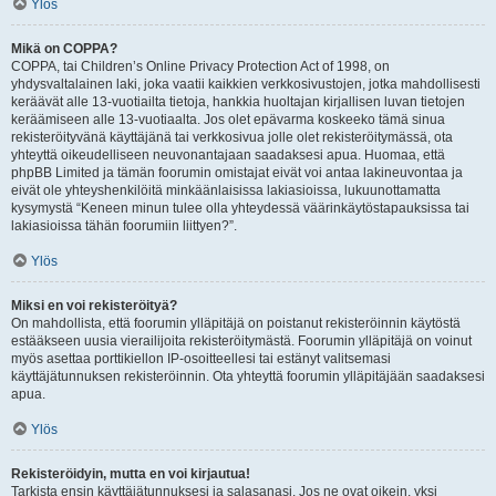
Ylös
Mikä on COPPA?
COPPA, tai Children’s Online Privacy Protection Act of 1998, on
yhdysvaltalainen laki, joka vaatii kaikkien verkkosivustojen, jotka mahdollisesti
keräävät alle 13-vuotiailta tietoja, hankkia huoltajan kirjallisen luvan tietojen
keräämiseen alle 13-vuotiaalta. Jos olet epävarma koskeeko tämä sinua
rekisteröityvänä käyttäjänä tai verkkosivua jolle olet rekisteröitymässä, ota
yhteyttä oikeudelliseen neuvonantajaan saadaksesi apua. Huomaa, että
phpBB Limited ja tämän foorumin omistajat eivät voi antaa lakineuvontaa ja
eivät ole yhteyshenkilöitä minkäänlaisissa lakiasioissa, lukuunottamatta
kysymystä “Keneen minun tulee olla yhteydessä väärinkäytöstapauksissa tai
lakiasioissa tähän foorumiin liittyen?”.
Ylös
Miksi en voi rekisteröityä?
On mahdollista, että foorumin ylläpitäjä on poistanut rekisteröinnin käytöstä
estääkseen uusia vierailijoita rekisteröitymästä. Foorumin ylläpitäjä on voinut
myös asettaa porttikiellon IP-osoitteellesi tai estänyt valitsemasi
käyttäjätunnuksen rekisteröinnin. Ota yhteyttä foorumin ylläpitäjään saadaksesi
apua.
Ylös
Rekisteröidyin, mutta en voi kirjautua!
Tarkista ensin käyttäjätunnuksesi ja salasanasi. Jos ne ovat oikein, yksi