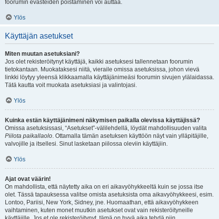
foorumin evästeiden poistaminen voi auttaa.
Ylös
Käyttäjän asetukset
Miten muutan asetuksiani?
Jos olet rekisteröitynyt käyttäjä, kaikki asetuksesi tallennetaan foorumin
tietokantaan. Muokataksesi niitä, vieraile omissa asetuksissa, johon vievä
linkki löytyy yleensä klikkaamalla käyttäjänimeäsi foorumin sivujen ylälaidassa.
Tätä kautta voit muokata asetuksiasi ja valintojasi.
Ylös
Kuinka estän käyttäjänimeni näkymisen paikalla olevissa käyttäjissä?
Omissa asetuksissasi, “Asetukset”-välilehdellä, löydät mahdollisuuden valita
Piilota paikallaolo
. Ottamalla tämän asetuksen käyttöön näyt vain ylläpitäjille,
valvojille ja itsellesi. Sinut lasketaan piilossa oleviin käyttäjiin.
Ylös
Ajat ovat väärin!
On mahdollista, että näytetty aika on eri aikavyöhykkeeltä kuin se jossa itse
olet. Tässä tapauksessa valitse omista asetuksista oma aikavyöhykkeesi, esim.
Lontoo, Pariisi, New York, Sidney, jne. Huomaathan, että aikavyöhykkeen
vaihtaminen, kuten monet muutkin asetukset ovat vain rekisteröityneille
käyttäjille. Jos et ole rekisteröitynyt, tämä on hyvä aika tehdä niin.