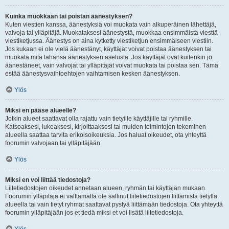
Kuinka muokkaan tai poistan äänestyksen?
Kuten viestien kanssa, äänestyksiä voi muokata vain alkuperäinen lähettäjä,
valvoja tai ylläpitäjä. Muokataksesi äänestystä, muokkaa ensimmäistä viestiä
viestiketjussa. Äänestys on aina kytketty viestiketjun ensimmäiseen viestiin.
Jos kukaan ei ole vielä äänestänyt, käyttäjät voivat poistaa äänestyksen tai
muokata mitä tahansa äänestyksen asetusta. Jos käyttäjät ovat kuitenkin jo
äänestäneet, vain valvojat tai ylläpitäjät voivat muokata tai poistaa sen. Tämä
estää äänestysvaihtoehtojen vaihtamisen kesken äänestyksen.
Ylös
Miksi en pääse alueelle?
Jotkin alueet saattavat olla rajattu vain tietyille käyttäjille tai ryhmille.
Katsoaksesi, lukeaksesi, kirjoittaaksesi tai muiden toimintojen tekeminen
alueella saattaa tarvita erikoisoikeuksia. Jos haluat oikeudet, ota yhteyttä
foorumin valvojaan tai ylläpitäjään.
Ylös
Miksi en voi liittää tiedostoja?
Liitetiedostojen oikeudet annetaan alueen, ryhmän tai käyttäjän mukaan.
Foorumin ylläpitäjä ei välttämättä ole sallinut liitetiedostojen liittämistä tietyllä
alueella tai vain tietyt ryhmät saattavat pystyä liittämään tiedostoja. Ota yhteyttä
foorumin ylläpitäjään jos et tiedä miksi et voi lisätä liitetiedostoja.