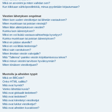
Mikä on arvonimi ja miten vaihdan sen?
Kun klikkaan sähköpostilinkkiä, minua pyydetään kirjautumaan?
Viestien lähetyksen ongelmat
Miten luon uuden viestiketjun tai lähetän vastauksen?
Miten muokkaan tai poistan viestejä?
Miten liitän allekirjoituksen viestiini?
Kuinka luon äänestyksen?
Miksi en voi lisätä vastausvaihtoehtoja kyselyyn?
Kuinka muokkaan tai poistan äänestyksen?
Miksi en pääse alueelle?
Miksi en voi liittää tiedostoja?
Miksi sain varoituksen?
Miten ilmoitan viestin valvojalle?
Mitä “Tallenna”-painike viestin kirjoittamisessa tekee?
Miksi minun viestini tarvitsee hyväksynnän?
Miten tönäisen viestiketjuani?
Muotoilu ja aiheiden tyypit
Mikä on BBCode?
Onko HTML sallittu?
Mitä ovat hymiöt?
Voinko lähettää kuvia?
Mitä ovat globaalit tiedotteet?
Mitä ovat tiedotteet?
Mitä ovat kiinnitetyt viestiketjut
Mitä ovat lukitut viestiketjut?
Mitä ovat aiheiden kuvakkeet?