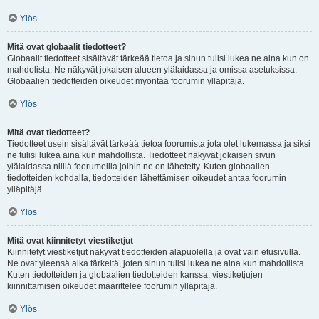
Ylös
Mitä ovat globaalit tiedotteet?
Globaalit tiedotteet sisältävät tärkeää tietoa ja sinun tulisi lukea ne aina kun on
mahdolista. Ne näkyvät jokaisen alueen ylälaidassa ja omissa asetuksissa.
Globaalien tiedotteiden oikeudet myöntää foorumin ylläpitäjä.
Ylös
Mitä ovat tiedotteet?
Tiedotteet usein sisältävät tärkeää tietoa foorumista jota olet lukemassa ja siksi
ne tulisi lukea aina kun mahdollista. Tiedotteet näkyvät jokaisen sivun
ylälaidassa niillä foorumeilla joihin ne on lähetetty. Kuten globaalien
tiedotteiden kohdalla, tiedotteiden lähettämisen oikeudet antaa foorumin
ylläpitäjä.
Ylös
Mitä ovat kiinnitetyt viestiketjut
Kiinnitetyt viestiketjut näkyvät tiedotteiden alapuolella ja ovat vain etusivulla.
Ne ovat yleensä aika tärkeitä, joten sinun tulisi lukea ne aina kun mahdollista.
Kuten tiedotteiden ja globaalien tiedotteiden kanssa, viestiketjujen
kiinnittämisen oikeudet määrittelee foorumin ylläpitäjä.
Ylös