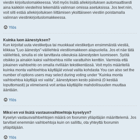
viestin kirjoituslomakkeessa. Voit myös lisätä allekirjoituksen automaattisesti
aina kaikkiin viesteihisi tekemällä valinnan omissa asetuksissa. Jos teet niin,
voit silti estää allekirjoituksen liittämisen yksittäiseen viestiin poistamalla
valinnan viestinkirjoituslomakkeessa.
Ylös
Kuinka luon äänestyksen?
Kun kirjoitat uuta viestiketjua tai muokkaat viestiketjun ensimmäistä viestiä,
klikkaa "Luo äänestys"-välilehteä viestilomakkeen alapuolella. Jos et näe tätä
välilehteä, sinulla ei ole tarvittavia oikeuksia äänestysten luomiseen. Syötä
otsikko ja ainakin kaksi vaihtoehtoa niille varattuihin kenttiin. Varmista että
jokainen vaihtoehto on omalla rivillään tekstikentässä. Voit myös määritellä
kuinka monta vaihtoehtoa käyttäjät voivat valita kohdasta You can also set the
number of options users may select during voting under “Kuinka monta
vaihtoehtoa käyttäjä voi valita”, äänestyksen kesto päivinä (0 kestää
loputtomasti) ja viimeisenä voit antaa käyttäjille mahdollisuuden muuttaa
ääntään.
Ylös
Miksi en voi lisätä vastausvaihtoehtoja kyselyyn?
Kyselyn vastausvaihtoehtojen määrä on foorumin ylläpitäjän määrittelemä. Jos
tarvitset enemmän vaihtoehtoja kuin on sallittu, ota yhteyttä foorumin
ylläpitäjään.
Ylös