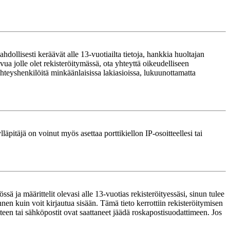
ollisesti keräävät alle 13-vuotiailta tietoja, hankkia huoltajan
ua jolle olet rekisteröitymässä, ota yhteyttä oikeudelliseen
teyshenkilöitä minkäänlaisissa lakiasioissa, lukuunottamatta
läpitäjä on voinut myös asettaa porttikiellon IP-osoitteellesi tai
ä ja määrittelit olevasi alle 13-vuotias rekisteröityessäsi, sinun tulee
nnen kuin voit kirjautua sisään. Tämä tieto kerrottiin rekisteröitymisen
itteen tai sähköpostit ovat saattaneet jäädä roskapostisuodattimeen. Jos