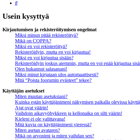
Etsi
Usein kysyttyä
Kirjautumisen ja rekisteröitymisen ongelmat
Miksi minun pitää rekisteröityä?
Mikä on COPPA?
Miksi en voi rekisteröityä?
Rekisteröidyin, mutta en voi kirjautua!
Miksi en voi kirjautua sisään?
Rekisteröidyin joskus aiemmin, mutta en voi enää kirjautua sis
Olen hukannut salasanani!
Miksi minut kirjataan ulos automaattisesti?
Mitä “Poista foorumin evästeet” tekee?
Käyttäjän asetukset
Miten muutan asetuksiani?
Kuinka estän käyttäjänimeni näkymisen paikalla olevissa käyttä
Ajat ovat väärin!
Vaihdoin aikavyöhykkeen ja kellonaika on silti väärin!
Kieleni ei ole valittavana!
Mitä kuvia on käyttäjänimeni vieressä?
Miten asetan avataren?
Mikä on arvonimi ja miten vaihdan sen?