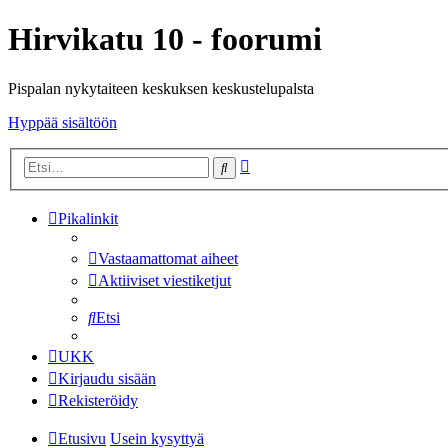
Hirvikatu 10 - foorumi
Pispalan nykytaiteen keskuksen keskustelupalsta
Hyppää sisältöön
Tarkennettu
Etsi
haku
Pikalinkit
Vastaamattomat aiheet
Aktiiviset viestiketjut
Etsi
UKK
Kirjaudu sisään
Rekisteröidy
Etusivu
Usein kysyttyä