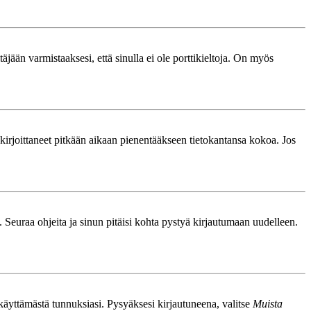
äjään varmistaaksesi, että sinulla ei ole porttikieltoja. On myös
le kirjoittaneet pitkään aikaan pienentääkseen tietokantansa kokoa. Jos
. Seuraa ohjeita ja sinun pitäisi kohta pystyä kirjautumaan uudelleen.
nkäyttämästä tunnuksiasi. Pysyäksesi kirjautuneena, valitse
Muista