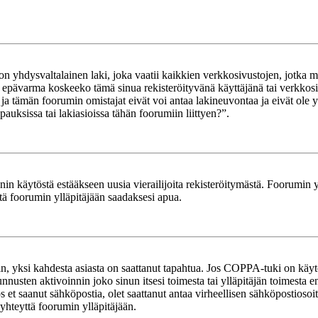
yhdysvaltalainen laki, joka vaatii kaikkien verkkosivustojen, jotka mahd
et epävarma koskeeko tämä sinua rekisteröityvänä käyttäjänä tai verkkosiv
tämän foorumin omistajat eivät voi antaa lakineuvontaa ja eivät ole yh
ksissa tai lakiasioissa tähän foorumiin liittyen?”.
in käytöstä estääkseen uusia vierailijoita rekisteröitymästä. Foorumin yl
tä foorumin ylläpitäjään saadaksesi apua.
in, yksi kahdesta asiasta on saattanut tapahtua. Jos COPPA-tuki on käytöss
nnusten aktivoinnin joko sinun itsesi toimesta tai ylläpitäjän toimesta e
Jos et saanut sähköpostia, olet saattanut antaa virheellisen sähköpostioso
 yhteyttä foorumin ylläpitäjään.