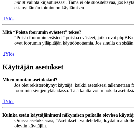
minut
-valinta kirjautuessasi. Tämä ei ole suositeltavaa, jos käyt
estänyt tämän toiminnon käyttämisen.
Ylös
Mitä “Poista foorumin evästeet” tekee?
“Poista foorumin evästeet” poistaa evästeet, jotka ovat phpBB:n 
ovat foorumin ylläpitäjän käyttöönottamia. Jos sinulla on sisää
Ylös
Käyttäjän asetukset
Miten muutan asetuksiani?
Jos olet rekisteröitynyt käyttäjä, kaikki asetuksesi tallennetaa
foorumin sivujen ylälaidassa. Tätä kautta voit muokata asetuksias
Ylös
Kuinka estän käyttäjänimeni näkymisen paikalla olevissa käyttäj
Omissa asetuksissasi, “Asetukset”-välilehdellä, löydät mahdoll
oleviin käyttäjiin.