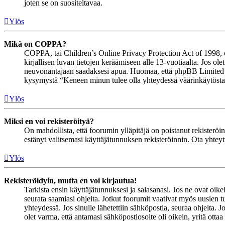
joten se on suositeltavaa.
Ylös
Mikä on COPPA?
COPPA, tai Children’s Online Privacy Protection Act of 1998, on 
kirjallisen luvan tietojen keräämiseen alle 13-vuotiaalta. Jos ol
neuvonantajaan saadaksesi apua. Huomaa, että phpBB Limited ja 
kysymystä “Keneen minun tulee olla yhteydessä väärinkäytöstapau
Ylös
Miksi en voi rekisteröityä?
On mahdollista, että foorumin ylläpitäjä on poistanut rekisteröinn
estänyt valitsemasi käyttäjätunnuksen rekisteröinnin. Ota yhteyt
Ylös
Rekisteröidyin, mutta en voi kirjautua!
Tarkista ensin käyttäjätunnuksesi ja salasanasi. Jos ne ovat oike
seurata saamiasi ohjeita. Jotkut foorumit vaativat myös uusien tu
yhteydessä. Jos sinulle lähetettiin sähköpostia, seuraa ohjeita. 
olet varma, että antamasi sähköpostiosoite oli oikein, yritä ottaa