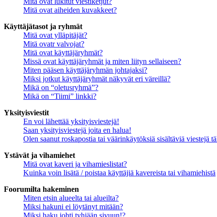
Mitä ovat lukitut viestiketjut?
Mitä ovat aiheiden kuvakkeet?
Käyttäjätasot ja ryhmät
Mitä ovat ylläpitäjät?
Mitä ovatr valvojat?
Mitä ovat käyttäjäryhmät?
Missä ovat käyttäjäryhmät ja miten liityn sellaiseen?
Miten pääsen käyttäjäryhmän johtajaksi?
Miksi jotkut käyttäjäryhmät näkyvät eri väreillä?
Mikä on “oletusryhmä”?
Mikä on “Tiimi” linkki?
Yksityisviestit
En voi lähettää yksityisviestejä!
Saan yksityisviestejä joita en halua!
Olen saanut roskapostia tai väärinkäytöksiä sisältäviä viestejä tä
Ystävät ja vihamiehet
Mitä ovat kaveri ja vihamieslistat?
Kuinka voin lisätä / poistaa käyttäjiä kavereista tai vihamiehistä
Foorumilta hakeminen
Miten etsin alueelta tai alueilta?
Miksi hakuni ei löytänyt mitään?
Miksi haku johti tyhjään sivuun!?