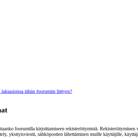
lakiasioissa tähän foorumiin liittyen?
mat
rvitaanko foorumilla kirjoittamiseen rekisteröitymistä. Rekisteröityminen 
ely, yksityisviestit, sähköpostien lähettäminen muille käyttäjille, käyt