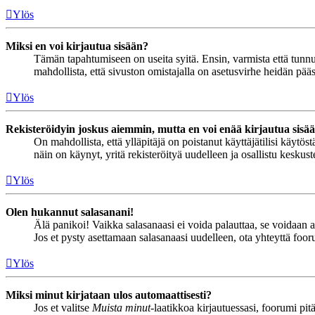
Ylös
Miksi en voi kirjautua sisään?
Tämän tapahtumiseen on useita syitä. Ensin, varmista että tunnuks
mahdollista, että sivuston omistajalla on asetusvirhe heidän pääss
Ylös
Rekisteröidyin joskus aiemmin, mutta en voi enää kirjautua sisä
On mahdollista, että ylläpitäjä on poistanut käyttäjätilisi käytö
näin on käynyt, yritä rekisteröityä uudelleen ja osallistu keskus
Ylös
Olen hukannut salasanani!
Älä panikoi! Vaikka salasanaasi ei voida palauttaa, se voidaan 
Jos et pysty asettamaan salasanaasi uudelleen, ota yhteyttä foor
Ylös
Miksi minut kirjataan ulos automaattisesti?
Jos et valitse
Muista minut
-laatikkoa kirjautuessasi, foorumi pi