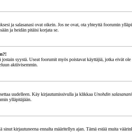
esi ja salasanasi ovat oikein. Jos ne ovat, ota yhteyttä foorumin ylläpit
ään ja heidän pitäisi korjata se.
än?!
stä jostain syystä. Useat foorumit myös poistavat käyttäjiä, jotka eivät o
teluun aktiivisemmin.
asettaa uudelleen. Käy kirjautumissivulla ja klikkaa
Unohdin salasanani
umin ylläpitäjään.
tää sinut kirjautuneena ennalta määritellyn ajan. Tämä estää muita vääri