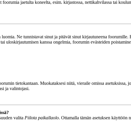
ät foorumia jaetulta koneelta, esim. kirjastossa, nettikahvilassa tai koulu
luomia. Ne tunnistavat sinut ja pitävät sinut kirjautuneena foorumille. E
n tai uloskirjautumisen kanssa ongelmia, foorumin evästeiden poistamine
n foorumin tietokantaan. Muokataksesi niitä, vieraile omissa asetuksissa,
i ja valintojasi.
issä?
isuuden valita
Piilota paikallaolo
. Ottamalla tämän asetuksen käyttöön näyt