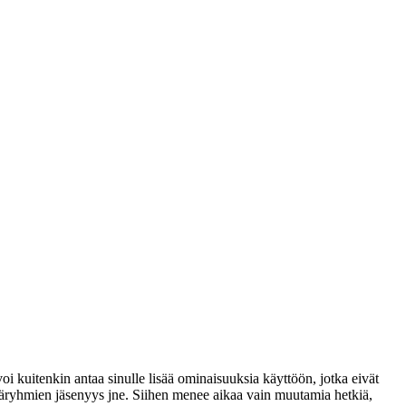
voi kuitenkin antaa sinulle lisää ominaisuuksia käyttöön, jotka eivät
täjäryhmien jäsenyys jne. Siihen menee aikaa vain muutamia hetkiä,