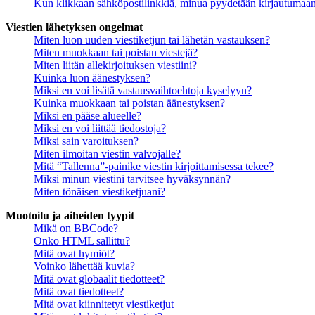
Kun klikkaan sähköpostilinkkiä, minua pyydetään kirjautumaa
Viestien lähetyksen ongelmat
Miten luon uuden viestiketjun tai lähetän vastauksen?
Miten muokkaan tai poistan viestejä?
Miten liitän allekirjoituksen viestiini?
Kuinka luon äänestyksen?
Miksi en voi lisätä vastausvaihtoehtoja kyselyyn?
Kuinka muokkaan tai poistan äänestyksen?
Miksi en pääse alueelle?
Miksi en voi liittää tiedostoja?
Miksi sain varoituksen?
Miten ilmoitan viestin valvojalle?
Mitä “Tallenna”-painike viestin kirjoittamisessa tekee?
Miksi minun viestini tarvitsee hyväksynnän?
Miten tönäisen viestiketjuani?
Muotoilu ja aiheiden tyypit
Mikä on BBCode?
Onko HTML sallittu?
Mitä ovat hymiöt?
Voinko lähettää kuvia?
Mitä ovat globaalit tiedotteet?
Mitä ovat tiedotteet?
Mitä ovat kiinnitetyt viestiketjut