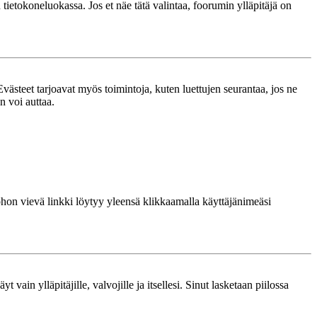
n tietokoneluokassa. Jos et näe tätä valintaa, foorumin ylläpitäjä on
västeet tarjoavat myös toimintoja, kuten luettujen seurantaa, jos ne
n voi auttaa.
 johon vievä linkki löytyy yleensä klikkaamalla käyttäjänimeäsi
 vain ylläpitäjille, valvojille ja itsellesi. Sinut lasketaan piilossa