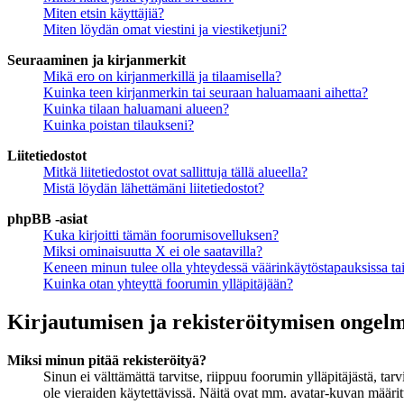
Miten etsin käyttäjiä?
Miten löydän omat viestini ja viestiketjuni?
Seuraaminen ja kirjanmerkit
Mikä ero on kirjanmerkillä ja tilaamisella?
Kuinka teen kirjanmerkin tai seuraan haluamaani aihetta?
Kuinka tilaan haluamani alueen?
Kuinka poistan tilaukseni?
Liitetiedostot
Mitkä liitetiedostot ovat sallittuja tällä alueella?
Mistä löydän lähettämäni liitetiedostot?
phpBB -asiat
Kuka kirjoitti tämän foorumisovelluksen?
Miksi ominaisuutta X ei ole saatavilla?
Keneen minun tulee olla yhteydessä väärinkäytöstapauksissa tai 
Kuinka otan yhteyttä foorumin ylläpitäjään?
Kirjautumisen ja rekisteröitymisen ongel
Miksi minun pitää rekisteröityä?
Sinun ei välttämättä tarvitse, riippuu foorumin ylläpitäjästä, ta
ole vieraiden käytettävissä. Näitä ovat mm. avatar-kuvan määritt