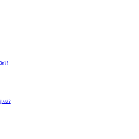
ään?!
jissä?