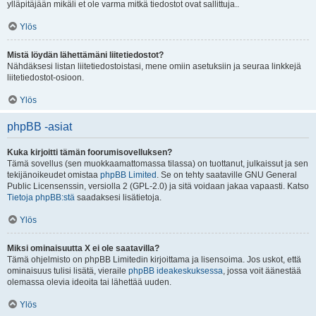
ylläpitäjään mikäli et ole varma mitkä tiedostot ovat sallittuja..
Ylös
Mistä löydän lähettämäni liitetiedostot?
Nähdäksesi listan liitetiedostoistasi, mene omiin asetuksiin ja seuraa linkkejä
liitetiedostot-osioon.
Ylös
phpBB -asiat
Kuka kirjoitti tämän foorumisovelluksen?
Tämä sovellus (sen muokkaamattomassa tilassa) on tuottanut, julkaissut ja sen
tekijänoikeudet omistaa
phpBB Limited
. Se on tehty saataville GNU General
Public Licensenssin, versiolla 2 (GPL-2.0) ja sitä voidaan jakaa vapaasti. Katso
Tietoja phpBB:stä
saadaksesi lisätietoja.
Ylös
Miksi ominaisuutta X ei ole saatavilla?
Tämä ohjelmisto on phpBB Limitedin kirjoittama ja lisensoima. Jos uskot, että
ominaisuus tulisi lisätä, vieraile
phpBB ideakeskuksessa
, jossa voit äänestää
olemassa olevia ideoita tai lähettää uuden.
Ylös