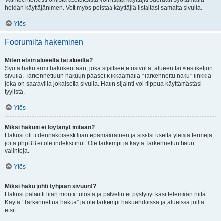
Vaihtoehtoisesti omista asetuksista voit lisätä käyttäjiä suoraan syöttämällä
heidän käyttäjänimen. Voit myös poistaa käyttäjiä listaltasi samalta sivulta.
Ylös
Foorumilta hakeminen
Miten etsin alueelta tai alueilta?
Syötä hakutermi hakukenttään, joka sijaitsee etusivulla, alueen tai viestiketjun
sivulla. Tarkennettuun hakuun pääset klikkaamalla “Tarkennettu haku”-linkkiä
joka on saatavilla jokaisella sivulla. Haun sijainti voi riippua käyttämästäsi
tyylistä.
Ylös
Miksi hakuni ei löytänyt mitään?
Hakusi oli todennäköisesti liian epämääräinen ja sisälsi useita yleisiä termejä,
joita phpBB ei ole indeksoinut. Ole tarkempi ja käytä Tarkennetun haun
valintoja.
Ylös
Miksi haku johti tyhjään sivuun!?
Hakusi palautti liian monta tulosta ja palvelin ei pystynyt käsittelemään niitä.
Käytä “Tarkennettua hakua” ja ole tarkempi hakuehdoissa ja alueissa joilta
etsit.