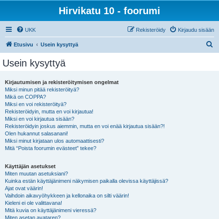
Hirvikatu 10 - foorumi
UKK
Rekisteröidy
Kirjaudu sisään
E
Etusivu
Usein kysyttyä
t
Usein kysyttyä
s
i
Kirjautumisen ja rekisteröitymisen ongelmat
Miksi minun pitää rekisteröityä?
Mikä on COPPA?
Miksi en voi rekisteröityä?
Rekisteröidyin, mutta en voi kirjautua!
Miksi en voi kirjautua sisään?
Rekisteröidyin joskus aiemmin, mutta en voi enää kirjautua sisään?!
Olen hukannut salasanani!
Miksi minut kirjataan ulos automaattisesti?
Mitä “Poista foorumin evästeet” tekee?
Käyttäjän asetukset
Miten muutan asetuksiani?
Kuinka estän käyttäjänimeni näkymisen paikalla olevissa käyttäjissä?
Ajat ovat väärin!
Vaihdoin aikavyöhykkeen ja kellonaika on silti väärin!
Kieleni ei ole valittavana!
Mitä kuvia on käyttäjänimeni vieressä?
Miten asetan avataren?