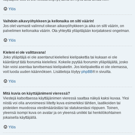
Ylös
Vaihdoin aikavyöhykkeen ja kellonaika on silti väärin!
Jos olet varmasti valinnut oikean aikavyöhykkeen ja aika on silti väärin, on
palvelimen kellonaika väärin. Ota yhteyttä ylläpitäjään korjataksesi ongelman.
Ylös
Kieleni ei ole valittavana!
Joko ylläpitäjä ei ole asentanut kielellesi kielipakettia tai kukaan ei ole
kääntänyt tätä foorumia kielellesi. Kokeile pyytää foorumin ylläpitäjältä, josko
hän voisi asentaa tarvitsemasi kielipaketin. Jos kielipakettia ei ole olemassa,
voit luoda uuden käännöksen. Lisätietoja löytyy
phpBB
®:n sivuilta.
Ylös
Mitä kuvia on käyttäjänimeni vieressä?
Viestejä katsottaessa käyttäjänimen vieressä saattaa näkyä kaksi kuvaa. Yksi
niistä voi olla arvonimeesi liitetty kuva esimerkiksi tähtien, laatikoiden tai
pisteiden muodossa viestimäärästäsi tai statuksestasi riippuen. Toinen,
yleensä isompi kuva on avatar ja on yleensä uniikki tai henkilökohtainen
jokaisella käyttäjällä.
Ylös