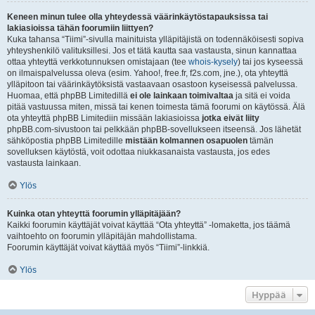
Keneen minun tulee olla yhteydessä väärinkäytöstapauksissa tai
lakiasioissa tähän foorumiin liittyen?
Kuka tahansa “Tiimi”-sivulla mainituista ylläpitäjistä on todennäköisesti sopiva
yhteyshenkilö valituksillesi. Jos et tätä kautta saa vastausta, sinun kannattaa
ottaa yhteyttä verkkotunnuksen omistajaan (tee
whois-kysely
) tai jos kyseessä
on ilmaispalvelussa oleva (esim. Yahoo!, free.fr, f2s.com, jne.), ota yhteyttä
ylläpitoon tai väärinkäytöksistä vastaavaan osastoon kyseisessä palvelussa.
Huomaa, että phpBB Limitedillä
ei ole lainkaan toimivaltaa
ja sitä ei voida
pitää vastuussa miten, missä tai kenen toimesta tämä foorumi on käytössä. Älä
ota yhteyttä phpBB Limitediin missään lakiasioissa
jotka eivät liity
phpBB.com-sivustoon tai pelkkään phpBB-sovellukseen itseensä. Jos lähetät
sähköpostia phpBB Limitedille
mistään kolmannen osapuolen
tämän
sovelluksen käytöstä, voit odottaa niukkasanaista vastausta, jos edes
vastausta lainkaan.
Ylös
Kuinka otan yhteyttä foorumin ylläpitäjään?
Kaikki foorumin käyttäjät voivat käyttää “Ota yhteyttä” -lomaketta, jos täämä
vaihtoehto on foorumin ylläpitäjän mahdollistama.
Foorumin käyttäjät voivat käyttää myös “Tiimi”-linkkiä.
Ylös
Hyppää