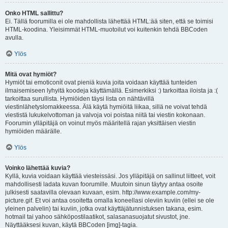
Onko HTML sallittu?
Ei. Tällä foorumilla ei ole mahdollista lähettää HTML:ää siten, että se toimisi
HTML-koodina. Yleisimmät HTML-muotoilut voi kuitenkin tehdä BBCoden
avulla.
Ylös
Mitä ovat hymiöt?
Hymiöt tai emoticonit ovat pieniä kuvia joita voidaan käyttää tunteiden
ilmaisemiseen lyhyitä koodeja käyttämällä. Esimerkiksi :) tarkoittaa iloista ja :(
tarkoittaa surullista. Hymiöiden täysi lista on nähtävillä
viestinlähetyslomakkeessa. Älä käytä hymiöitä liikaa, sillä ne voivat tehdä
viestistä lukukelvottoman ja valvoja voi poistaa niitä tai viestin kokonaan.
Foorumin ylläpitäjä on voinut myös määritellä rajan yksittäisen viestin
hymiöiden määrälle.
Ylös
Voinko lähettää kuvia?
Kyllä, kuvia voidaan käyttää viesteissäsi. Jos ylläpitäjä on sallinut liitteet, voit
mahdollisesti ladata kuvan foorumille. Muutoin sinun täytyy antaa osoite
julkisesti saatavilla olevaan kuvaan, esim. http://www.example.com/my-
picture.gif. Et voi antaa osoitetta omalla koneellasi oleviin kuviin (ellei se ole
yleinen palvelin) tai kuviin, jotka ovat käyttäjätunnistuksen takana, esim.
hotmail tai yahoo sähköpostilaatikot, salasanasuojatut sivustot, jne.
Näyttääksesi kuvan, käytä BBCoden [img]-tagia.