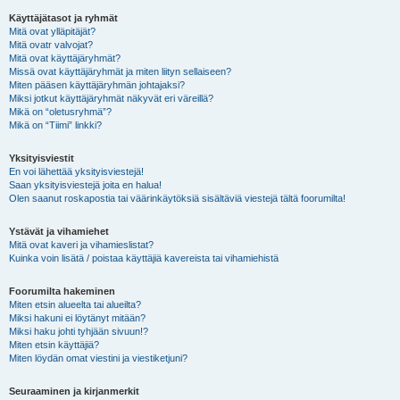
Käyttäjätasot ja ryhmät
Mitä ovat ylläpitäjät?
Mitä ovatr valvojat?
Mitä ovat käyttäjäryhmät?
Missä ovat käyttäjäryhmät ja miten liityn sellaiseen?
Miten pääsen käyttäjäryhmän johtajaksi?
Miksi jotkut käyttäjäryhmät näkyvät eri väreillä?
Mikä on “oletusryhmä”?
Mikä on “Tiimi” linkki?
Yksityisviestit
En voi lähettää yksityisviestejä!
Saan yksityisviestejä joita en halua!
Olen saanut roskapostia tai väärinkäytöksiä sisältäviä viestejä tältä foorumilta!
Ystävät ja vihamiehet
Mitä ovat kaveri ja vihamieslistat?
Kuinka voin lisätä / poistaa käyttäjiä kavereista tai vihamiehistä
Foorumilta hakeminen
Miten etsin alueelta tai alueilta?
Miksi hakuni ei löytänyt mitään?
Miksi haku johti tyhjään sivuun!?
Miten etsin käyttäjiä?
Miten löydän omat viestini ja viestiketjuni?
Seuraaminen ja kirjanmerkit