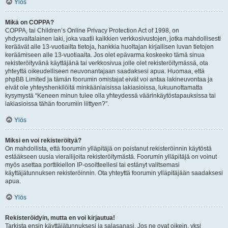
Ylös
Mikä on COPPA?
COPPA, tai Children’s Online Privacy Protection Act of 1998, on
yhdysvaltalainen laki, joka vaatii kaikkien verkkosivustojen, jotka mahdollisesti
keräävät alle 13-vuotiailta tietoja, hankkia huoltajan kirjallisen luvan tietojen
keräämiseen alle 13-vuotiaalta. Jos olet epävarma koskeeko tämä sinua
rekisteröityvänä käyttäjänä tai verkkosivua jolle olet rekisteröitymässä, ota
yhteyttä oikeudelliseen neuvonantajaan saadaksesi apua. Huomaa, että
phpBB Limited ja tämän foorumin omistajat eivät voi antaa lakineuvontaa ja
eivät ole yhteyshenkilöitä minkäänlaisissa lakiasioissa, lukuunottamatta
kysymystä “Keneen minun tulee olla yhteydessä väärinkäytöstapauksissa tai
lakiasioissa tähän foorumiin liittyen?”.
Ylös
Miksi en voi rekisteröityä?
On mahdollista, että foorumin ylläpitäjä on poistanut rekisteröinnin käytöstä
estääkseen uusia vierailijoita rekisteröitymästä. Foorumin ylläpitäjä on voinut
myös asettaa porttikiellon IP-osoitteellesi tai estänyt valitsemasi
käyttäjätunnuksen rekisteröinnin. Ota yhteyttä foorumin ylläpitäjään saadaksesi
apua.
Ylös
Rekisteröidyin, mutta en voi kirjautua!
Tarkista ensin käyttäjätunnuksesi ja salasanasi. Jos ne ovat oikein, yksi