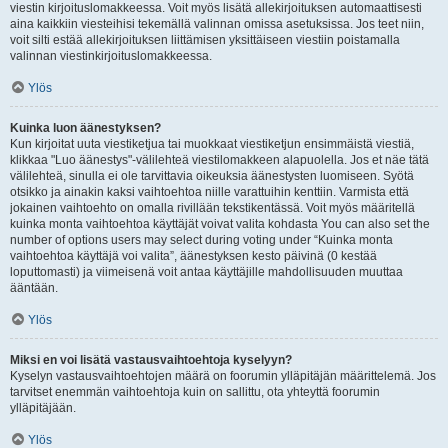
viestin kirjoituslomakkeessa. Voit myös lisätä allekirjoituksen automaattisesti
aina kaikkiin viesteihisi tekemällä valinnan omissa asetuksissa. Jos teet niin,
voit silti estää allekirjoituksen liittämisen yksittäiseen viestiin poistamalla
valinnan viestinkirjoituslomakkeessa.
Ylös
Kuinka luon äänestyksen?
Kun kirjoitat uuta viestiketjua tai muokkaat viestiketjun ensimmäistä viestiä,
klikkaa "Luo äänestys"-välilehteä viestilomakkeen alapuolella. Jos et näe tätä
välilehteä, sinulla ei ole tarvittavia oikeuksia äänestysten luomiseen. Syötä
otsikko ja ainakin kaksi vaihtoehtoa niille varattuihin kenttiin. Varmista että
jokainen vaihtoehto on omalla rivillään tekstikentässä. Voit myös määritellä
kuinka monta vaihtoehtoa käyttäjät voivat valita kohdasta You can also set the
number of options users may select during voting under “Kuinka monta
vaihtoehtoa käyttäjä voi valita”, äänestyksen kesto päivinä (0 kestää
loputtomasti) ja viimeisenä voit antaa käyttäjille mahdollisuuden muuttaa
ääntään.
Ylös
Miksi en voi lisätä vastausvaihtoehtoja kyselyyn?
Kyselyn vastausvaihtoehtojen määrä on foorumin ylläpitäjän määrittelemä. Jos
tarvitset enemmän vaihtoehtoja kuin on sallittu, ota yhteyttä foorumin
ylläpitäjään.
Ylös