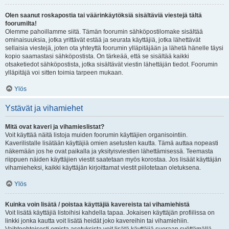
Olen saanut roskapostia tai väärinkäytöksiä sisältäviä viestejä tältä
foorumilta!
Olemme pahoillamme siitä. Tämän foorumin sähköpostilomake sisältää
ominaisuuksia, jotka yrittävät estää ja seurata käyttäjiä, jotka lähettävät
sellaisia viestejä, joten ota yhteyttä foorumin ylläpitäjään ja lähetä hänelle täysi
kopio saamastasi sähköpostista. On tärkeää, että se sisältää kaikki
otsaketiedot sähköpostista, jotka sisältävät viestin lähettäjän tiedot. Foorumin
ylläpitäjä voi sitten toimia tarpeen mukaan.
Ylös
Ystävät ja vihamiehet
Mitä ovat kaveri ja vihamieslistat?
Voit käyttää näitä listoja muiden foorumin käyttäjien organisointiin.
Kaverilistalle lisätään käyttäjiä omien asetusten kautta. Tämä auttaa nopeasti
näkemään jos he ovat paikalla ja yksityisviestien lähettämisessä. Teemasta
riippuen näiden käyttäjien viestit saatetaan myös korostaa. Jos lisäät käyttäjän
vihamieheksi, kaikki käyttäjän kirjoittamat viestit piilotetaan oletuksena.
Ylös
Kuinka voin lisätä / poistaa käyttäjiä kavereista tai vihamiehistä
Voit lisätä käyttäjiä listoihisi kahdella tapaa. Jokaisen käyttäjän profiilissa on
linkki jonka kautta voit lisätä heidät joko kavereihin tai vihamiehiin.