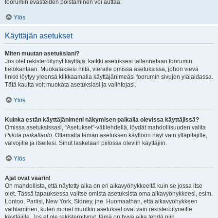
foorumin evästeiden poistaminen voi auttaa.
Ylös
Käyttäjän asetukset
Miten muutan asetuksiani?
Jos olet rekisteröitynyt käyttäjä, kaikki asetuksesi tallennetaan foorumin
tietokantaan. Muokataksesi niitä, vieraile omissa asetuksissa, johon vievä
linkki löytyy yleensä klikkaamalla käyttäjänimeäsi foorumin sivujen ylälaidassa.
Tätä kautta voit muokata asetuksiasi ja valintojasi.
Ylös
Kuinka estän käyttäjänimeni näkymisen paikalla olevissa käyttäjissä?
Omissa asetuksissasi, “Asetukset”-välilehdellä, löydät mahdollisuuden valita
Piilota paikallaolo
. Ottamalla tämän asetuksen käyttöön näyt vain ylläpitäjille,
valvojille ja itsellesi. Sinut lasketaan piilossa oleviin käyttäjiin.
Ylös
Ajat ovat väärin!
On mahdollista, että näytetty aika on eri aikavyöhykkeeltä kuin se jossa itse
olet. Tässä tapauksessa valitse omista asetuksista oma aikavyöhykkeesi, esim.
Lontoo, Pariisi, New York, Sidney, jne. Huomaathan, että aikavyöhykkeen
vaihtaminen, kuten monet muutkin asetukset ovat vain rekisteröityneille
käyttäjille. Jos et ole rekisteröitynyt, tämä on hyvä aika tehdä niin.