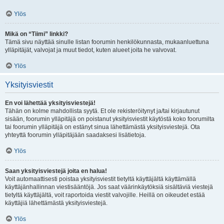
Ylös
Mikä on “Tiimi” linkki?
Tämä sivu näyttää sinulle listan foorumin henkilökunnasta, mukaanluettuna
ylläpitäjät, valvojat ja muut tiedot, kuten alueet joita he valvovat.
Ylös
Yksityisviestit
En voi lähettää yksityisviestejä!
Tähän on kolme mahdollista syytä. Et ole rekisteröitynyt ja/tai kirjautunut
sisään, foorumin ylläpitäjä on poistanut yksityisviestit käytöstä koko foorumilta
tai foorumin ylläpitäjä on estänyt sinua lähettämästä yksityisviestejä. Ota
yhteyttä foorumin ylläpitäjään saadaksesi lisätietoja.
Ylös
Saan yksityisviestejä joita en halua!
Voit automaattisesti poistaa yksityisviestit tietyltä käyttäjältä käyttämällä
käyttäjänhallinnan viestisääntöjä. Jos saat väärinkäytöksiä sisältäviä viestejä
tietyltä käyttäjältä, voit raportoida viestit valvojille. Heillä on oikeudet estää
käyttäjiä lähettämästä yksityisviestejä.
Ylös