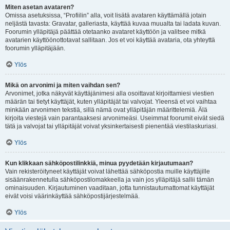
Miten asetan avataren?
Omissa asetuksissa, “Profiilin” alla, voit lisätä avataren käyttämällä jotain
neljästä tavasta: Gravatar, galleriasta, käyttää kuvaa muualta tai ladata kuvan.
Foorumin ylläpitäjä päättää otetaanko avataret käyttöön ja valitsee mitkä
avatarien käyttöönottotavat sallitaan. Jos et voi käyttää avataria, ota yhteyttä
foorumin ylläpitäjään.
Ylös
Mikä on arvonimi ja miten vaihdan sen?
Arvonimet, jotka näkyvät käyttäjänimesi alla osoittavat kirjoittamiesi viestien
määrän tai tietyt käyttäjät, kuten ylläpitäjät tai valvojat. Yleensä et voi vaihtaa
minkään arvonimen tekstiä, sillä nämä ovat ylläpitäjän määrittelemiä. Älä
kirjoita viestejä vain parantaaksesi arvonimeäsi. Useimmat foorumit eivät siedä
tätä ja valvojat tai ylläpitäjät voivat yksinkertaisesti pienentää viestilaskuriasi.
Ylös
Kun klikkaan sähköpostilinkkiä, minua pyydetään kirjautumaan?
Vain rekisteröityneet käyttäjät voivat lähettää sähköpostia muille käyttäjille
sisäänrakennetulla sähköpostilomakkeella ja vain jos ylläpitäjä sallii tämän
ominaisuuden. Kirjautuminen vaaditaan, jotta tunnistautumattomat käyttäjät
eivät voisi väärinkäyttää sähköpostijärjestelmää.
Ylös