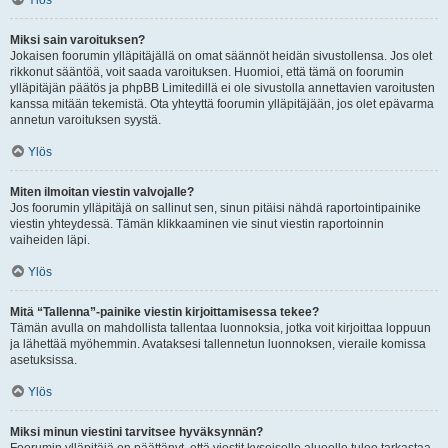
Ylös
Miksi sain varoituksen?
Jokaisen foorumin ylläpitäjällä on omat säännöt heidän sivustollensa. Jos olet
rikkonut sääntöä, voit saada varoituksen. Huomioi, että tämä on foorumin
ylläpitäjän päätös ja phpBB Limitedillä ei ole sivustolla annettavien varoitusten
kanssa mitään tekemistä. Ota yhteyttä foorumin ylläpitäjään, jos olet epävarma
annetun varoituksen syystä.
Ylös
Miten ilmoitan viestin valvojalle?
Jos foorumin ylläpitäjä on sallinut sen, sinun pitäisi nähdä raportointipainike
viestin yhteydessä. Tämän klikkaaminen vie sinut viestin raportoinnin
vaiheiden läpi.
Ylös
Mitä “Tallenna”-painike viestin kirjoittamisessa tekee?
Tämän avulla on mahdollista tallentaa luonnoksia, jotka voit kirjoittaa loppuun
ja lähettää myöhemmin. Avataksesi tallennetun luonnoksen, vieraile komissa
asetuksissa.
Ylös
Miksi minun viestini tarvitsee hyväksynnän?