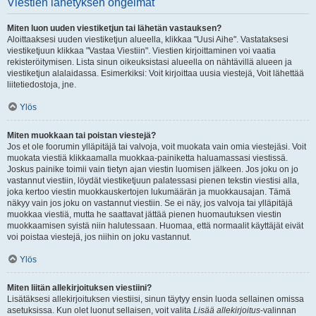
Viestien lähetyksen ongelmat
Miten luon uuden viestiketjun tai lähetän vastauksen?
Aloittaaksesi uuden viestiketjun alueella, klikkaa "Uusi Aihe". Vastataksesi
viestiketjuun klikkaa "Vastaa Viestiin". Viestien kirjoittaminen voi vaatia
rekisteröitymisen. Lista sinun oikeuksistasi alueella on nähtävillä alueen ja
viestiketjun alalaidassa. Esimerkiksi: Voit kirjoittaa uusia viestejä, Voit lähettää
liitetiedostoja, jne.
Ylös
Miten muokkaan tai poistan viestejä?
Jos et ole foorumin ylläpitäjä tai valvoja, voit muokata vain omia viestejäsi. Voit
muokata viestiä klikkaamalla muokkaa-painiketta haluamassasi viestissä.
Joskus painike toimii vain tietyn ajan viestin luomisen jälkeen. Jos joku on jo
vastannut viestiin, löydät viestiketjuun palatessasi pienen tekstin viestisi alla,
joka kertoo viestin muokkauskertojen lukumäärän ja muokkausajan. Tämä
näkyy vain jos joku on vastannut viestiin. Se ei näy, jos valvoja tai ylläpitäjä
muokkaa viestiä, mutta he saattavat jättää pienen huomautuksen viestin
muokkaamisen syistä niin halutessaan. Huomaa, että normaalit käyttäjät eivät
voi poistaa viestejä, jos niihin on joku vastannut.
Ylös
Miten liitän allekirjoituksen viestiini?
Lisätäksesi allekirjoituksen viestiisi, sinun täytyy ensin luoda sellainen omissa
asetuksissa. Kun olet luonut sellaisen, voit valita
Lisää allekirjoitus
-valinnan