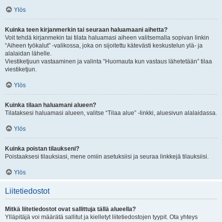
Ylös
Kuinka teen kirjanmerkin tai seuraan haluamaani aihetta?
Voit tehdä kirjanmekin tai tilata haluamasi aiheen valitsemalla sopivan linkin
“Aiheen työkalut” -valikossa, joka on sijoitettu kätevästi keskustelun ylä- ja
alalaidan lähelle.
Viestiketjuun vastaaminen ja valinta “Huomauta kun vastaus lähetetään” tilaa
viestiketjun.
Ylös
Kuinka tilaan haluamani alueen?
Tilataksesi haluamasi alueen, valitse “Tilaa alue” -linkki, aluesivun alalaidassa.
Ylös
Kuinka poistan tilaukseni?
Poistaaksesi tilauksiasi, mene omiin asetuksiisi ja seuraa linkkejä tilauksiisi.
Ylös
Liitetiedostot
Mitkä liitetiedostot ovat sallittuja tällä alueella?
Ylläpitäjä voi määrätä sallitut ja kielletyt liitetiedostojen tyypit. Ota yhteys