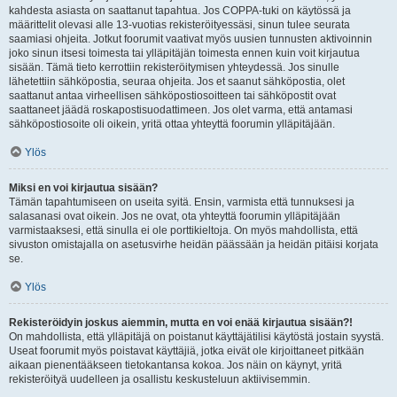
kahdesta asiasta on saattanut tapahtua. Jos COPPA-tuki on käytössä ja
määrittelit olevasi alle 13-vuotias rekisteröityessäsi, sinun tulee seurata
saamiasi ohjeita. Jotkut foorumit vaativat myös uusien tunnusten aktivoinnin
joko sinun itsesi toimesta tai ylläpitäjän toimesta ennen kuin voit kirjautua
sisään. Tämä tieto kerrottiin rekisteröitymisen yhteydessä. Jos sinulle
lähetettiin sähköpostia, seuraa ohjeita. Jos et saanut sähköpostia, olet
saattanut antaa virheellisen sähköpostiosoitteen tai sähköpostit ovat
saattaneet jäädä roskapostisuodattimeen. Jos olet varma, että antamasi
sähköpostiosoite oli oikein, yritä ottaa yhteyttä foorumin ylläpitäjään.
Ylös
Miksi en voi kirjautua sisään?
Tämän tapahtumiseen on useita syitä. Ensin, varmista että tunnuksesi ja
salasanasi ovat oikein. Jos ne ovat, ota yhteyttä foorumin ylläpitäjään
varmistaaksesi, että sinulla ei ole porttikieltoja. On myös mahdollista, että
sivuston omistajalla on asetusvirhe heidän päässään ja heidän pitäisi korjata
se.
Ylös
Rekisteröidyin joskus aiemmin, mutta en voi enää kirjautua sisään?!
On mahdollista, että ylläpitäjä on poistanut käyttäjätilisi käytöstä jostain syystä.
Useat foorumit myös poistavat käyttäjiä, jotka eivät ole kirjoittaneet pitkään
aikaan pienentääkseen tietokantansa kokoa. Jos näin on käynyt, yritä
rekisteröityä uudelleen ja osallistu keskusteluun aktiivisemmin.