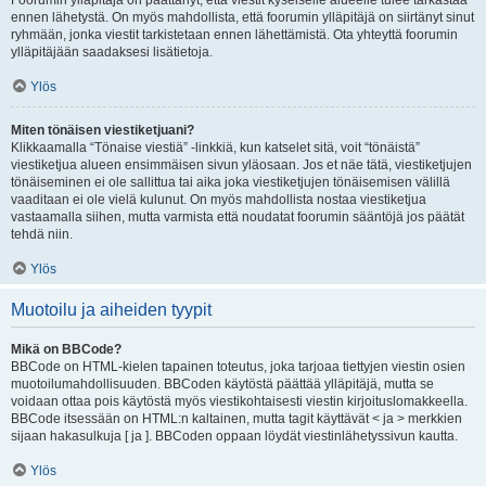
Foorumin ylläpitäjä on päättänyt, että viestit kyseiselle alueelle tulee tarkastaa
ennen lähetystä. On myös mahdollista, että foorumin ylläpitäjä on siirtänyt sinut
ryhmään, jonka viestit tarkistetaan ennen lähettämistä. Ota yhteyttä foorumin
ylläpitäjään saadaksesi lisätietoja.
Ylös
Miten tönäisen viestiketjuani?
Klikkaamalla “Tönaise viestiä” -linkkiä, kun katselet sitä, voit “tönäistä”
viestiketjua alueen ensimmäisen sivun yläosaan. Jos et näe tätä, viestiketjujen
tönäiseminen ei ole sallittua tai aika joka viestiketjujen tönäisemisen välillä
vaaditaan ei ole vielä kulunut. On myös mahdollista nostaa viestiketjua
vastaamalla siihen, mutta varmista että noudatat foorumin sääntöjä jos päätät
tehdä niin.
Ylös
Muotoilu ja aiheiden tyypit
Mikä on BBCode?
BBCode on HTML-kielen tapainen toteutus, joka tarjoaa tiettyjen viestin osien
muotoilumahdollisuuden. BBCoden käytöstä päättää ylläpitäjä, mutta se
voidaan ottaa pois käytöstä myös viestikohtaisesti viestin kirjoituslomakkeella.
BBCode itsessään on HTML:n kaltainen, mutta tagit käyttävät < ja > merkkien
sijaan hakasulkuja [ ja ]. BBCoden oppaan löydät viestinlähetyssivun kautta.
Ylös