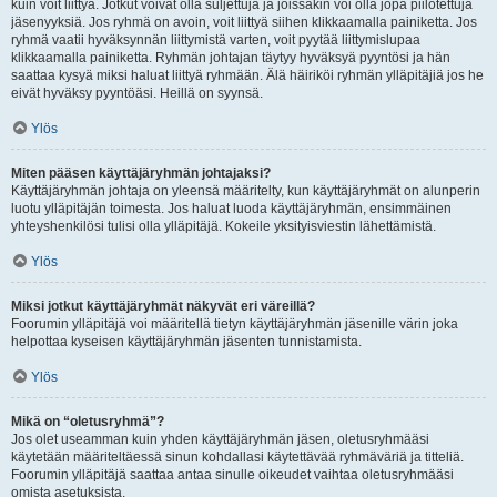
kuin voit liittyä. Jotkut voivat olla suljettuja ja joissakin voi olla jopa piilotettuja
jäsenyyksiä. Jos ryhmä on avoin, voit liittyä siihen klikkaamalla painiketta. Jos
ryhmä vaatii hyväksynnän liittymistä varten, voit pyytää liittymislupaa
klikkaamalla painiketta. Ryhmän johtajan täytyy hyväksyä pyyntösi ja hän
saattaa kysyä miksi haluat liittyä ryhmään. Älä häiriköi ryhmän ylläpitäjiä jos he
eivät hyväksy pyyntöäsi. Heillä on syynsä.
Ylös
Miten pääsen käyttäjäryhmän johtajaksi?
Käyttäjäryhmän johtaja on yleensä määritelty, kun käyttäjäryhmät on alunperin
luotu ylläpitäjän toimesta. Jos haluat luoda käyttäjäryhmän, ensimmäinen
yhteyshenkilösi tulisi olla ylläpitäjä. Kokeile yksityisviestin lähettämistä.
Ylös
Miksi jotkut käyttäjäryhmät näkyvät eri väreillä?
Foorumin ylläpitäjä voi määritellä tietyn käyttäjäryhmän jäsenille värin joka
helpottaa kyseisen käyttäjäryhmän jäsenten tunnistamista.
Ylös
Mikä on “oletusryhmä”?
Jos olet useamman kuin yhden käyttäjäryhmän jäsen, oletusryhmääsi
käytetään määriteltäessä sinun kohdallasi käytettävää ryhmäväriä ja titteliä.
Foorumin ylläpitäjä saattaa antaa sinulle oikeudet vaihtaa oletusryhmääsi
omista asetuksista.