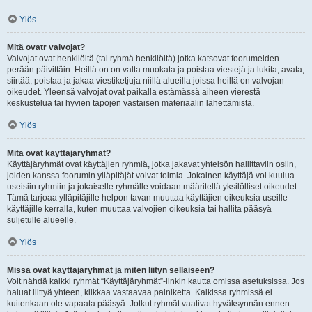
Ylös
Mitä ovatr valvojat?
Valvojat ovat henkilöitä (tai ryhmä henkilöitä) jotka katsovat foorumeiden
perään päivittäin. Heillä on on valta muokata ja poistaa viestejä ja lukita, avata,
siirtää, poistaa ja jakaa viestiketjuja niillä alueilla joissa heillä on valvojan
oikeudet. Yleensä valvojat ovat paikalla estämässä aiheen vierestä
keskustelua tai hyvien tapojen vastaisen materiaalin lähettämistä.
Ylös
Mitä ovat käyttäjäryhmät?
Käyttäjäryhmät ovat käyttäjien ryhmiä, jotka jakavat yhteisön hallittaviin osiin,
joiden kanssa foorumin ylläpitäjät voivat toimia. Jokainen käyttäjä voi kuulua
useisiin ryhmiin ja jokaiselle ryhmälle voidaan määritellä yksilölliset oikeudet.
Tämä tarjoaa ylläpitäjille helpon tavan muuttaa käyttäjien oikeuksia useille
käyttäjille kerralla, kuten muuttaa valvojien oikeuksia tai hallita pääsyä
suljetulle alueelle.
Ylös
Missä ovat käyttäjäryhmät ja miten liityn sellaiseen?
Voit nähdä kaikki ryhmät “Käyttäjäryhmät”-linkin kautta omissa asetuksissa. Jos
haluat liittyä yhteen, klikkaa vastaavaa painiketta. Kaikissa ryhmissä ei
kuitenkaan ole vapaata pääsyä. Jotkut ryhmät vaativat hyväksynnän ennen