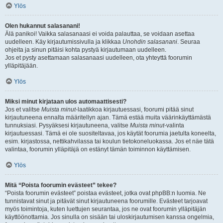
Ylös
Olen hukannut salasanani!
Älä panikoi! Vaikka salasanaasi ei voida palauttaa, se voidaan asettaa
uudelleen. Käy kirjautumissivulla ja klikkaa
Unohdin salasanani
. Seuraa
ohjeita ja sinun pitäisi kohta pystyä kirjautumaan uudelleen.
Jos et pysty asettamaan salasanaasi uudelleen, ota yhteyttä foorumin
ylläpitäjään.
Ylös
Miksi minut kirjataan ulos automaattisesti?
Jos et valitse
Muista minut
-laatikkoa kirjautuessasi, foorumi pitää sinut
kirjautuneena ennalta määritellyn ajan. Tämä estää muita väärinkäyttämästä
tunnuksiasi. Pysyäksesi kirjautuneena, valitse
Muista minut
-valinta
kirjautuessasi. Tämä ei ole suositeltavaa, jos käytät foorumia jaetulta koneelta,
esim. kirjastossa, nettikahvilassa tai koulun tietokoneluokassa. Jos et näe tätä
valintaa, foorumin ylläpitäjä on estänyt tämän toiminnon käyttämisen.
Ylös
Mitä “Poista foorumin evästeet” tekee?
“Poista foorumin evästeet” poistaa evästeet, jotka ovat phpBB:n luomia. Ne
tunnistavat sinut ja pitävät sinut kirjautuneena foorumille. Evästeet tarjoavat
myös toimintoja, kuten luettujen seurantaa, jos ne ovat foorumin ylläpitäjän
käyttöönottamia. Jos sinulla on sisään tai uloskirjautumisen kanssa ongelmia,