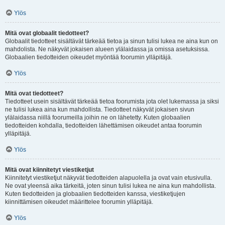
Ylös
Mitä ovat globaalit tiedotteet?
Globaalit tiedotteet sisältävät tärkeää tietoa ja sinun tulisi lukea ne aina kun on
mahdolista. Ne näkyvät jokaisen alueen ylälaidassa ja omissa asetuksissa.
Globaalien tiedotteiden oikeudet myöntää foorumin ylläpitäjä.
Ylös
Mitä ovat tiedotteet?
Tiedotteet usein sisältävät tärkeää tietoa foorumista jota olet lukemassa ja siksi
ne tulisi lukea aina kun mahdollista. Tiedotteet näkyvät jokaisen sivun
ylälaidassa niillä foorumeilla joihin ne on lähetetty. Kuten globaalien
tiedotteiden kohdalla, tiedotteiden lähettämisen oikeudet antaa foorumin
ylläpitäjä.
Ylös
Mitä ovat kiinnitetyt viestiketjut
Kiinnitetyt viestiketjut näkyvät tiedotteiden alapuolella ja ovat vain etusivulla.
Ne ovat yleensä aika tärkeitä, joten sinun tulisi lukea ne aina kun mahdollista.
Kuten tiedotteiden ja globaalien tiedotteiden kanssa, viestiketjujen
kiinnittämisen oikeudet määrittelee foorumin ylläpitäjä.
Ylös