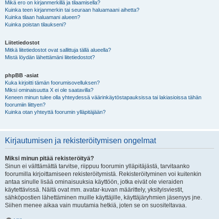
Mikä ero on kirjanmerkillä ja tilaamisella?
Kuinka teen kirjanmerkin tai seuraan haluamaani aihetta?
Kuinka tilaan haluamani alueen?
Kuinka poistan tilaukseni?
Liitetiedostot
Mitkä liitetiedostot ovat sallittuja tällä alueella?
Mistä löydän lähettämäni liitetiedostot?
phpBB -asiat
Kuka kirjoitti tämän foorumisovelluksen?
Miksi ominaisuutta X ei ole saatavilla?
Keneen minun tulee olla yhteydessä väärinkäytöstapauksissa tai lakiasioissa tähän
foorumiin liittyen?
Kuinka otan yhteyttä foorumin ylläpitäjään?
Kirjautumisen ja rekisteröitymisen ongelmat
Miksi minun pitää rekisteröityä?
Sinun ei välttämättä tarvitse, riippuu foorumin ylläpitäjästä, tarvitaanko
foorumilla kirjoittamiseen rekisteröitymistä. Rekisteröityminen voi kuitenkin
antaa sinulle lisää ominaisuuksia käyttöön, jotka eivät ole vieraiden
käytettävissä. Näitä ovat mm. avatar-kuvan määrittely, yksityisviestit,
sähköpostien lähettäminen muille käyttäjille, käyttäjäryhmien jäsenyys jne.
Siihen menee aikaa vain muutamia hetkiä, joten se on suositeltavaa.