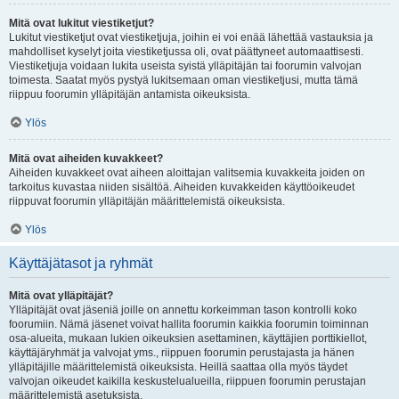
Mitä ovat lukitut viestiketjut?
Lukitut viestiketjut ovat viestiketjuja, joihin ei voi enää lähettää vastauksia ja
mahdolliset kyselyt joita viestiketjussa oli, ovat päättyneet automaattisesti.
Viestiketjuja voidaan lukita useista syistä ylläpitäjän tai foorumin valvojan
toimesta. Saatat myös pystyä lukitsemaan oman viestiketjusi, mutta tämä
riippuu foorumin ylläpitäjän antamista oikeuksista.
Ylös
Mitä ovat aiheiden kuvakkeet?
Aiheiden kuvakkeet ovat aiheen aloittajan valitsemia kuvakkeita joiden on
tarkoitus kuvastaa niiden sisältöä. Aiheiden kuvakkeiden käyttöoikeudet
riippuvat foorumin ylläpitäjän määrittelemistä oikeuksista.
Ylös
Käyttäjätasot ja ryhmät
Mitä ovat ylläpitäjät?
Ylläpitäjät ovat jäseniä joille on annettu korkeimman tason kontrolli koko
foorumiin. Nämä jäsenet voivat hallita foorumin kaikkia foorumin toiminnan
osa-alueita, mukaan lukien oikeuksien asettaminen, käyttäjien porttikiellot,
käyttäjäryhmät ja valvojat yms., riippuen foorumin perustajasta ja hänen
ylläpitäjille määrittelemistä oikeuksista. Heillä saattaa olla myös täydet
valvojan oikeudet kaikilla keskustelualueilla, riippuen foorumin perustajan
määrittelemistä asetuksista.