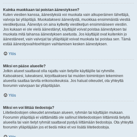
Kuinka muokkaan tai poistan äänestyksen?
Kuten viestien kanssa, äänestyksiä voi muokata vain alkuperäinen lähettäjä,
valvoja tai ylläpitäjä. Muokataksesi äänestystä, muokkaa ensimmäistä viestiä
viestiketjussa. Äänestys on aina kytketty viestiketjun ensimmäiseen viestiin.
Jos kukaan ei ole vielä äänestänyt, käyttäjät voivat poistaa äänestyksen tai
muokata mitä tahansa äänestyksen asetusta. Jos käyttäjät ovat kuitenkin jo
äänestäneet, vain valvojat tai ylläpitäjät voivat muokata tai poistaa sen. Tämä
estää äänestysvaihtoehtojen vaihtamisen kesken äänestyksen.
Ylös
Miksi en pääse alueelle?
Jotkin alueet saattavat olla rajattu vain tietyille käyttäjille tai ryhmille.
Katsoaksesi, lukeaksesi, kirjoittaaksesi tai muiden toimintojen tekeminen
alueella saattaa tarvita erikoisoikeuksia. Jos haluat oikeudet, ota yhteyttä
foorumin valvojaan tai ylläpitäjään.
Ylös
Miksi en voi liittää tiedostoja?
Liitetiedostojen oikeudet annetaan alueen, ryhmän tai käyttäjän mukaan.
Foorumin ylläpitäjä ei välttämättä ole sallinut liitetiedostojen liittämistä tietyllä
alueella tai vain tietyt ryhmät saattavat pystyä liittämään tiedostoja. Ota yhteyttä
foorumin ylläpitäjään jos et tiedä miksi et voi lisätä liitetiedostoja.