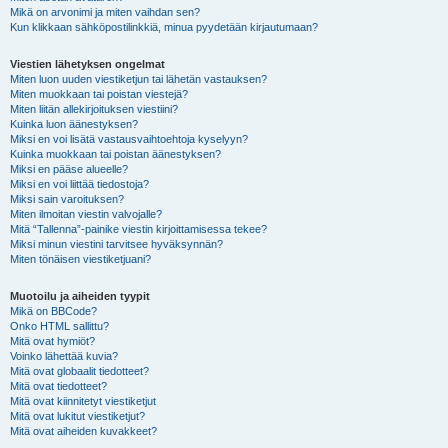
Mikä on arvonimi ja miten vaihdan sen?
Kun klikkaan sähköpostilinkkiä, minua pyydetään kirjautumaan?
Viestien lähetyksen ongelmat
Miten luon uuden viestiketjun tai lähetän vastauksen?
Miten muokkaan tai poistan viestejä?
Miten liitän allekirjoituksen viestiini?
Kuinka luon äänestyksen?
Miksi en voi lisätä vastausvaihtoehtoja kyselyyn?
Kuinka muokkaan tai poistan äänestyksen?
Miksi en pääse alueelle?
Miksi en voi liittää tiedostoja?
Miksi sain varoituksen?
Miten ilmoitan viestin valvojalle?
Mitä “Tallenna”-painike viestin kirjoittamisessa tekee?
Miksi minun viestini tarvitsee hyväksynnän?
Miten tönäisen viestiketjuani?
Muotoilu ja aiheiden tyypit
Mikä on BBCode?
Onko HTML sallittu?
Mitä ovat hymiöt?
Voinko lähettää kuvia?
Mitä ovat globaalit tiedotteet?
Mitä ovat tiedotteet?
Mitä ovat kiinnitetyt viestiketjut
Mitä ovat lukitut viestiketjut?
Mitä ovat aiheiden kuvakkeet?