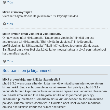
Ylös
Miten etsin käyttäjiä?
Vieraile “Käyttäjät”-sivulla ja klikkaa “Etsi käyttäjä”-linkkiä.
Ylös
Miten löydän omat viestini ja viestiketjuni?
Omat viestisi näet klikkaamalla “Katso omia viestejäsi”-linkkiä omissa
asetuksissa tai klikkaamalla “Etsi käyttäjän viesteistä”-linkkiä omalla
profiilisivullasi tai klikkaamalla “Pikalinkit”-valikkoa foorumin ylälaidassa.
Etsiäksesi omia viestiketjuja, käytä tarkennettua hakua ja täytä sen hakuehdot
haluamallasi tavalla.
Ylös
Seuraaminen ja kirjanmerkit
Mikä ero on kirjanmerkillä ja tilaamisella?
phpBB 3.0 -versiossa aiheiden kirjanmerkit toimivat kuten internet-selaimen
kirjanmerkit. Sinua ei huomautettu jos aiheeseen tuli päivitys. phpBB 3.1 -
versiosta lähtien kirjanmerkit toimivat samaan tapaan kuin aiheiden tilaaminen.
Voit saada ilmoituksen kun aihe josta sinulla on kirjanmerkki päivittyy.
Tilaaminen puolestaan huomauttaa sinua kun aiheeseen tai foorumiin tulee
päivitys. Huomautusten asetukset ja tilausten asetukset voidaan määrittää
omissa asetuksissa kohdassa “Omat asetukset”.