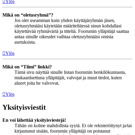
Ylös
Mikä on “oletusryhmä”?
Jos olet useamman kuin yhden käyttäjäryhmän jäsen,
oletusryhmääsi käytetään määriteltäessä sinun kohdallasi
käytettävää ryhmäväriä ja titteliä. Foorumin ylläpitäjä saattaa
antaa sinulle oikeudet vaihtaa oletusryhmääsi omista
asetuksista.
Ylös
Mikä on “Tiimi” linkki?
Tämä sivu näyttää sinulle listan foorumin henkilökunnasta,
mukaanluettuna ylläpitäjät, valvojat ja muut tiedot, kuten
alueet joita he valvovat.
Ylös
Yksityisviestit
En voi lähettää yksityisviestejä!
Tähän on kolme mahdollista syytä. Et ole rekisteröitynyt ja/tai
kirjautunut sisään, foorumin ylläpitäjä on poistanut