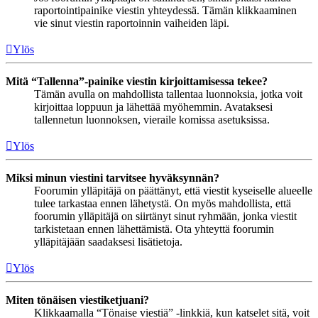
raportointipainike viestin yhteydessä. Tämän klikkaaminen
vie sinut viestin raportoinnin vaiheiden läpi.
Ylös
Mitä “Tallenna”-painike viestin kirjoittamisessa tekee?
Tämän avulla on mahdollista tallentaa luonnoksia, jotka voit
kirjoittaa loppuun ja lähettää myöhemmin. Avataksesi
tallennetun luonnoksen, vieraile komissa asetuksissa.
Ylös
Miksi minun viestini tarvitsee hyväksynnän?
Foorumin ylläpitäjä on päättänyt, että viestit kyseiselle alueelle
tulee tarkastaa ennen lähetystä. On myös mahdollista, että
foorumin ylläpitäjä on siirtänyt sinut ryhmään, jonka viestit
tarkistetaan ennen lähettämistä. Ota yhteyttä foorumin
ylläpitäjään saadaksesi lisätietoja.
Ylös
Miten tönäisen viestiketjuani?
Klikkaamalla “Tönaise viestiä” -linkkiä, kun katselet sitä, voit