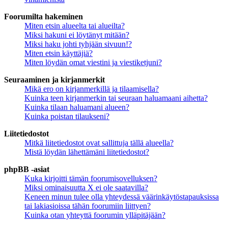
Foorumilta hakeminen
Miten etsin alueelta tai alueilta?
Miksi hakuni ei löytänyt mitään?
Miksi haku johti tyhjään sivuun!?
Miten etsin käyttäjiä?
Miten löydän omat viestini ja viestiketjuni?
Seuraaminen ja kirjanmerkit
Mikä ero on kirjanmerkillä ja tilaamisella?
Kuinka teen kirjanmerkin tai seuraan haluamaani aihetta?
Kuinka tilaan haluamani alueen?
Kuinka poistan tilaukseni?
Liitetiedostot
Mitkä liitetiedostot ovat sallittuja tällä alueella?
Mistä löydän lähettämäni liitetiedostot?
phpBB -asiat
Kuka kirjoitti tämän foorumisovelluksen?
Miksi ominaisuutta X ei ole saatavilla?
Keneen minun tulee olla yhteydessä väärinkäytöstapauksissa
tai lakiasioissa tähän foorumiin liittyen?
Kuinka otan yhteyttä foorumin ylläpitäjään?