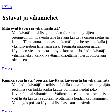
Ylös
Ystävät ja vihamiehet
Mitä ovat kaveri ja vihamieslistat?
Voit käyttää näitä listoja muiden foorumin käyttäjien
organisointiin. Kaverilistalle lisätään käyttäjiä omien asetusten
kautta. Tämä auttaa nopeasti näkemään jos he ovat paikalla ja
yksityisviestien lähettämisessä. Teemasta riippuen näiden
käyttäjien viestit saatetaan myös korostaa. Jos lisäät käyttäjän
vihamieheksi, kaikki käyttäjän kirjoittamat viestit piilotetaan
oletuksena.
Ylös
Kuinka voin lisätä / poistaa käyttäjiä kavereista tai vihamiehistä
Voit lisätä käyttäjiä listoihisi kahdella tapaa. Jokaisen käyttäjän
profiilissa on linkki jonka kautta voit lisätä heidät joko
kavereihin tai vihamiehiin. Vaihtoehtoisesti omista asetuksista
voit lisätä käyttäjiä suoraan syöttämällä heidän käyttäjänimen.
Voit myös poistaa käyttäjiä listaltasi samalta sivulta.