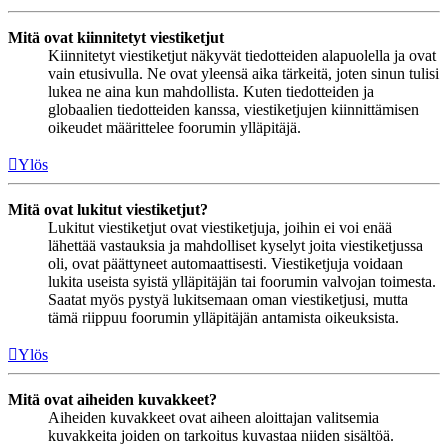
Mitä ovat kiinnitetyt viestiketjut
Kiinnitetyt viestiketjut näkyvät tiedotteiden alapuolella ja ovat
vain etusivulla. Ne ovat yleensä aika tärkeitä, joten sinun tulisi
lukea ne aina kun mahdollista. Kuten tiedotteiden ja
globaalien tiedotteiden kanssa, viestiketjujen kiinnittämisen
oikeudet määrittelee foorumin ylläpitäjä.
Ylös
Mitä ovat lukitut viestiketjut?
Lukitut viestiketjut ovat viestiketjuja, joihin ei voi enää
lähettää vastauksia ja mahdolliset kyselyt joita viestiketjussa
oli, ovat päättyneet automaattisesti. Viestiketjuja voidaan
lukita useista syistä ylläpitäjän tai foorumin valvojan toimesta.
Saatat myös pystyä lukitsemaan oman viestiketjusi, mutta
tämä riippuu foorumin ylläpitäjän antamista oikeuksista.
Ylös
Mitä ovat aiheiden kuvakkeet?
Aiheiden kuvakkeet ovat aiheen aloittajan valitsemia
kuvakkeita joiden on tarkoitus kuvastaa niiden sisältöä.