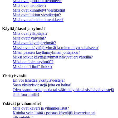
Mitä ovat globaalit tiedotteet?
Mitä ovat tiedotteet?
Mitä ovat kiinnitetyt viestiketjut
Mitä ovat lukitut viestiketjut?
Mitä ovat aiheiden kuvakkeet?
Käyttäjätasot ja ryhmät
Mitä ovat ylläpitäjät?
Mitä ovatr valvojat?
Mitä ovat käyttäjäryhmät?
Missä ovat käyttäjäryhmät ja miten liityn sellaiseen?
Miten pääsen käyttäjäryhmän johtajaksi?
Miksi jotkut käyttäjäryhmät näkyvät eri väreillä?
Mikä on “oletusryhmä”?
Mikä on “Tiimi” linkki?
Yksityisviestit
En voi lähettää yksityisviestejä!
Saan yksityisviestejä joita en halua!
Olen saanut roskapostia tai väärinkäytöksiä sisältäviä viestejä
tältä foorumilta!
Ystävät ja vihamiehet
Mitä ovat kaveri ja vihamieslistat?
Kuinka voin lisätä / poistaa käyttäjiä kavereista tai
vihamiehistä