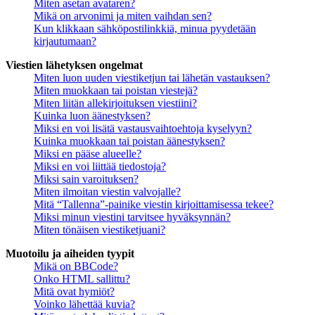
Miten asetan avataren?
Mikä on arvonimi ja miten vaihdan sen?
Kun klikkaan sähköpostilinkkiä, minua pyydetään
kirjautumaan?
Viestien lähetyksen ongelmat
Miten luon uuden viestiketjun tai lähetän vastauksen?
Miten muokkaan tai poistan viestejä?
Miten liitän allekirjoituksen viestiini?
Kuinka luon äänestyksen?
Miksi en voi lisätä vastausvaihtoehtoja kyselyyn?
Kuinka muokkaan tai poistan äänestyksen?
Miksi en pääse alueelle?
Miksi en voi liittää tiedostoja?
Miksi sain varoituksen?
Miten ilmoitan viestin valvojalle?
Mitä “Tallenna”-painike viestin kirjoittamisessa tekee?
Miksi minun viestini tarvitsee hyväksynnän?
Miten tönäisen viestiketjuani?
Muotoilu ja aiheiden tyypit
Mikä on BBCode?
Onko HTML sallittu?
Mitä ovat hymiöt?
Voinko lähettää kuvia?