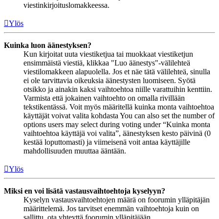
viestinkirjoituslomakkeessa.
Ylös
Kuinka luon äänestyksen?
Kun kirjoitat uuta viestiketjua tai muokkaat viestiketjun
ensimmäistä viestiä, klikkaa "Luo äänestys"-välilehteä
viestilomakkeen alapuolella. Jos et näe tätä välilehteä, sinulla
ei ole tarvittavia oikeuksia äänestysten luomiseen. Syötä
otsikko ja ainakin kaksi vaihtoehtoa niille varattuihin kenttiin.
Varmista että jokainen vaihtoehto on omalla rivillään
tekstikentässä. Voit myös määritellä kuinka monta vaihtoehtoa
käyttäjät voivat valita kohdasta You can also set the number of
options users may select during voting under “Kuinka monta
vaihtoehtoa käyttäjä voi valita”, äänestyksen kesto päivinä (0
kestää loputtomasti) ja viimeisenä voit antaa käyttäjille
mahdollisuuden muuttaa ääntään.
Ylös
Miksi en voi lisätä vastausvaihtoehtoja kyselyyn?
Kyselyn vastausvaihtoehtojen määrä on foorumin ylläpitäjän
määrittelemä. Jos tarvitset enemmän vaihtoehtoja kuin on
sallittu, ota yhteyttä foorumin ylläpitäjään.