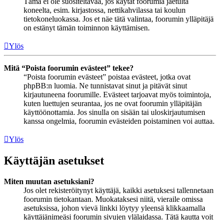
Tämä ei ole suositeltavaa, jos käytät foorumia jaetulta
koneelta, esim. kirjastossa, nettikahvilassa tai koulun
tietokoneluokassa. Jos et näe tätä valintaa, foorumin ylläpitäjä
on estänyt tämän toiminnon käyttämisen.
Ylös
Mitä “Poista foorumin evästeet” tekee?
“Poista foorumin evästeet” poistaa evästeet, jotka ovat
phpBB:n luomia. Ne tunnistavat sinut ja pitävät sinut
kirjautuneena foorumille. Evästeet tarjoavat myös toimintoja,
kuten luettujen seurantaa, jos ne ovat foorumin ylläpitäjän
käyttöönottamia. Jos sinulla on sisään tai uloskirjautumisen
kanssa ongelmia, foorumin evästeiden poistaminen voi auttaa.
Ylös
Käyttäjän asetukset
Miten muutan asetuksiani?
Jos olet rekisteröitynyt käyttäjä, kaikki asetuksesi tallennetaan
foorumin tietokantaan. Muokataksesi niitä, vieraile omissa
asetuksissa, johon vievä linkki löytyy yleensä klikkaamalla
käyttäjänimeäsi foorumin sivujen ylälaidassa. Tätä kautta voit