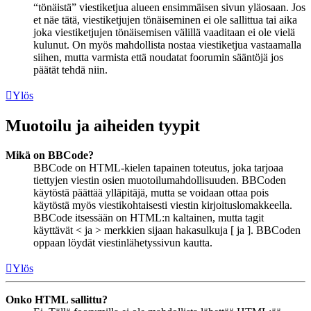
“tönäistä” viestiketjua alueen ensimmäisen sivun yläosaan. Jos
et näe tätä, viestiketjujen tönäiseminen ei ole sallittua tai aika
joka viestiketjujen tönäisemisen välillä vaaditaan ei ole vielä
kulunut. On myös mahdollista nostaa viestiketjua vastaamalla
siihen, mutta varmista että noudatat foorumin sääntöjä jos
päätät tehdä niin.
Ylös
Muotoilu ja aiheiden tyypit
Mikä on BBCode?
BBCode on HTML-kielen tapainen toteutus, joka tarjoaa
tiettyjen viestin osien muotoilumahdollisuuden. BBCoden
käytöstä päättää ylläpitäjä, mutta se voidaan ottaa pois
käytöstä myös viestikohtaisesti viestin kirjoituslomakkeella.
BBCode itsessään on HTML:n kaltainen, mutta tagit
käyttävät < ja > merkkien sijaan hakasulkuja [ ja ]. BBCoden
oppaan löydät viestinlähetyssivun kautta.
Ylös
Onko HTML sallittu?