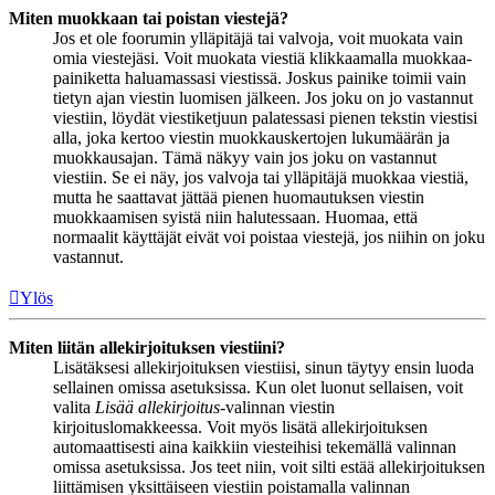
Miten muokkaan tai poistan viestejä?
Jos et ole foorumin ylläpitäjä tai valvoja, voit muokata vain
omia viestejäsi. Voit muokata viestiä klikkaamalla muokkaa-
painiketta haluamassasi viestissä. Joskus painike toimii vain
tietyn ajan viestin luomisen jälkeen. Jos joku on jo vastannut
viestiin, löydät viestiketjuun palatessasi pienen tekstin viestisi
alla, joka kertoo viestin muokkauskertojen lukumäärän ja
muokkausajan. Tämä näkyy vain jos joku on vastannut
viestiin. Se ei näy, jos valvoja tai ylläpitäjä muokkaa viestiä,
mutta he saattavat jättää pienen huomautuksen viestin
muokkaamisen syistä niin halutessaan. Huomaa, että
normaalit käyttäjät eivät voi poistaa viestejä, jos niihin on joku
vastannut.
Ylös
Miten liitän allekirjoituksen viestiini?
Lisätäksesi allekirjoituksen viestiisi, sinun täytyy ensin luoda
sellainen omissa asetuksissa. Kun olet luonut sellaisen, voit
valita
Lisää allekirjoitus
-valinnan viestin
kirjoituslomakkeessa. Voit myös lisätä allekirjoituksen
automaattisesti aina kaikkiin viesteihisi tekemällä valinnan
omissa asetuksissa. Jos teet niin, voit silti estää allekirjoituksen
liittämisen yksittäiseen viestiin poistamalla valinnan