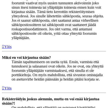
foorumit vaativat myös uusien tunnusten aktivoinnin joko
sinun itsesi toimesta tai ylläpitäjän toimesta ennen kuin voit
kirjautua sisään. Tämä tieto kerrottiin rekisteröitymisen
yhteydessä. Jos sinulle lähetettiin sähköpostia, seuraa ohjeita.
Jos et saanut sähköpostia, olet saattanut antaa virheellisen
sähköpostiosoitteen tai sähköpostit ovat saattaneet jäädä
roskapostisuodattimeen. Jos olet varma, että antamasi
sähköpostiosoite oli oikein, yritä ottaa yhteyttä foorumin
ylläpitäjään.
Ylös
Miksi en voi kirjautua sisään?
Tämän tapahtumiseen on useita syitä. Ensin, varmista että
tunnuksesi ja salasanasi ovat oikein. Jos ne ovat, ota yhteyttä
foorumin ylläpitäjään varmistaaksesi, että sinulla ei ole
porttikieltoja. On myös mahdollista, että sivuston omistajalla
on asetusvirhe heidän päässään ja heidän pitäisi korjata se.
Ylös
Rekisteröidyin joskus aiemmin, mutta en voi enää kirjautua
sisään?!
On mahdollista, että ylläpitäjä on poistanut käyttäjätilisi