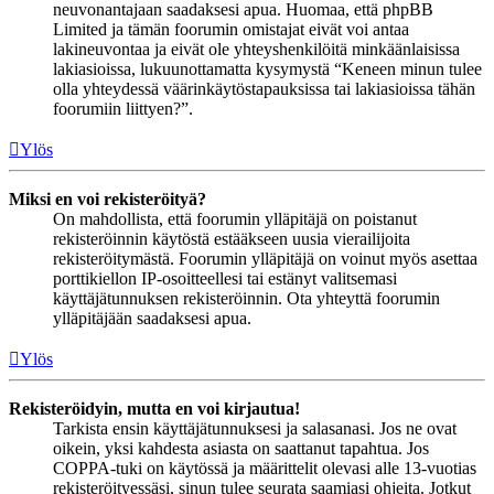
neuvonantajaan saadaksesi apua. Huomaa, että phpBB
Limited ja tämän foorumin omistajat eivät voi antaa
lakineuvontaa ja eivät ole yhteyshenkilöitä minkäänlaisissa
lakiasioissa, lukuunottamatta kysymystä “Keneen minun tulee
olla yhteydessä väärinkäytöstapauksissa tai lakiasioissa tähän
foorumiin liittyen?”.
Ylös
Miksi en voi rekisteröityä?
On mahdollista, että foorumin ylläpitäjä on poistanut
rekisteröinnin käytöstä estääkseen uusia vierailijoita
rekisteröitymästä. Foorumin ylläpitäjä on voinut myös asettaa
porttikiellon IP-osoitteellesi tai estänyt valitsemasi
käyttäjätunnuksen rekisteröinnin. Ota yhteyttä foorumin
ylläpitäjään saadaksesi apua.
Ylös
Rekisteröidyin, mutta en voi kirjautua!
Tarkista ensin käyttäjätunnuksesi ja salasanasi. Jos ne ovat
oikein, yksi kahdesta asiasta on saattanut tapahtua. Jos
COPPA-tuki on käytössä ja määrittelit olevasi alle 13-vuotias
rekisteröityessäsi, sinun tulee seurata saamiasi ohjeita. Jotkut