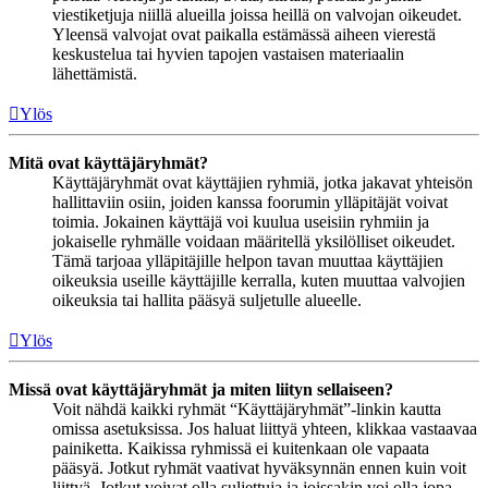
viestiketjuja niillä alueilla joissa heillä on valvojan oikeudet.
Yleensä valvojat ovat paikalla estämässä aiheen vierestä
keskustelua tai hyvien tapojen vastaisen materiaalin
lähettämistä.
Ylös
Mitä ovat käyttäjäryhmät?
Käyttäjäryhmät ovat käyttäjien ryhmiä, jotka jakavat yhteisön
hallittaviin osiin, joiden kanssa foorumin ylläpitäjät voivat
toimia. Jokainen käyttäjä voi kuulua useisiin ryhmiin ja
jokaiselle ryhmälle voidaan määritellä yksilölliset oikeudet.
Tämä tarjoaa ylläpitäjille helpon tavan muuttaa käyttäjien
oikeuksia useille käyttäjille kerralla, kuten muuttaa valvojien
oikeuksia tai hallita pääsyä suljetulle alueelle.
Ylös
Missä ovat käyttäjäryhmät ja miten liityn sellaiseen?
Voit nähdä kaikki ryhmät “Käyttäjäryhmät”-linkin kautta
omissa asetuksissa. Jos haluat liittyä yhteen, klikkaa vastaavaa
painiketta. Kaikissa ryhmissä ei kuitenkaan ole vapaata
pääsyä. Jotkut ryhmät vaativat hyväksynnän ennen kuin voit
liittyä. Jotkut voivat olla suljettuja ja joissakin voi olla jopa