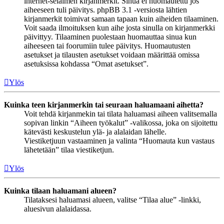
internet-selaimen kirjanmerkit. Sinua ei huomautettu jos
aiheeseen tuli päivitys. phpBB 3.1 -versiosta lähtien
kirjanmerkit toimivat samaan tapaan kuin aiheiden tilaaminen.
Voit saada ilmoituksen kun aihe josta sinulla on kirjanmerkki
päivittyy. Tilaaminen puolestaan huomauttaa sinua kun
aiheeseen tai foorumiin tulee päivitys. Huomautusten
asetukset ja tilausten asetukset voidaan määrittää omissa
asetuksissa kohdassa “Omat asetukset”.
Ylös
Kuinka teen kirjanmerkin tai seuraan haluamaani aihetta?
Voit tehdä kirjanmekin tai tilata haluamasi aiheen valitsemalla
sopivan linkin “Aiheen työkalut” -valikossa, joka on sijoitettu
kätevästi keskustelun ylä- ja alalaidan lähelle.
Viestiketjuun vastaaminen ja valinta “Huomauta kun vastaus
lähetetään” tilaa viestiketjun.
Ylös
Kuinka tilaan haluamani alueen?
Tilataksesi haluamasi alueen, valitse “Tilaa alue” -linkki,
aluesivun alalaidassa.