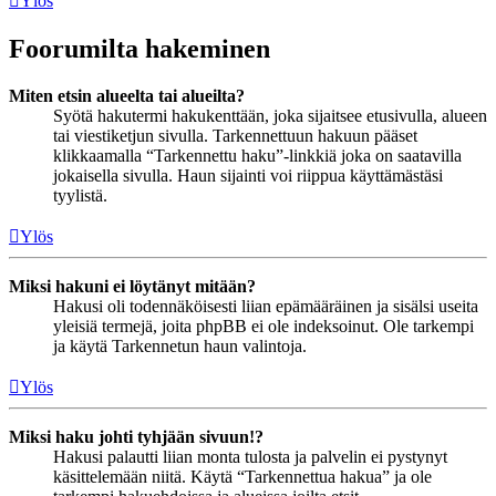
Ylös
Foorumilta hakeminen
Miten etsin alueelta tai alueilta?
Syötä hakutermi hakukenttään, joka sijaitsee etusivulla, alueen
tai viestiketjun sivulla. Tarkennettuun hakuun pääset
klikkaamalla “Tarkennettu haku”-linkkiä joka on saatavilla
jokaisella sivulla. Haun sijainti voi riippua käyttämästäsi
tyylistä.
Ylös
Miksi hakuni ei löytänyt mitään?
Hakusi oli todennäköisesti liian epämääräinen ja sisälsi useita
yleisiä termejä, joita phpBB ei ole indeksoinut. Ole tarkempi
ja käytä Tarkennetun haun valintoja.
Ylös
Miksi haku johti tyhjään sivuun!?
Hakusi palautti liian monta tulosta ja palvelin ei pystynyt
käsittelemään niitä. Käytä “Tarkennettua hakua” ja ole