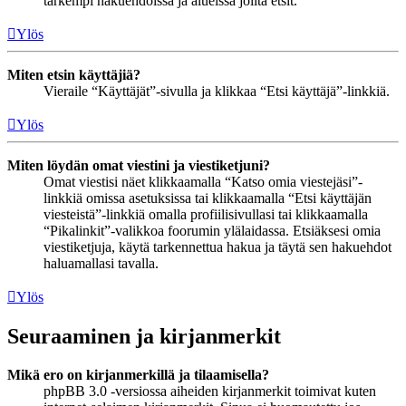
tarkempi hakuehdoissa ja alueissa joilta etsit.
Ylös
Miten etsin käyttäjiä?
Vieraile “Käyttäjät”-sivulla ja klikkaa “Etsi käyttäjä”-linkkiä.
Ylös
Miten löydän omat viestini ja viestiketjuni?
Omat viestisi näet klikkaamalla “Katso omia viestejäsi”-
linkkiä omissa asetuksissa tai klikkaamalla “Etsi käyttäjän
viesteistä”-linkkiä omalla profiilisivullasi tai klikkaamalla
“Pikalinkit”-valikkoa foorumin ylälaidassa. Etsiäksesi omia
viestiketjuja, käytä tarkennettua hakua ja täytä sen hakuehdot
haluamallasi tavalla.
Ylös
Seuraaminen ja kirjanmerkit
Mikä ero on kirjanmerkillä ja tilaamisella?
phpBB 3.0 -versiossa aiheiden kirjanmerkit toimivat kuten