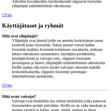
Aiheiden kuvakkeiden käyttöoikeudet riippuvat foorumin
ylläpitäjän määrittelemistä oikeuksista.
Ylös
Käyttäjätasot ja ryhmät
Mitä ovat ylläpitäjät?
Ylläpitäjät ovat jäseniä joille on annettu korkeimman tason
kontrolli koko foorumiin. Nämä jäsenet voivat hallita
foorumin kaikkia foorumin toiminnan osa-alueita, mukaan
lukien oikeuksien asettaminen, käyttäjien porttikiellot,
käyttäjäryhmät ja valvojat yms., riippuen foorumin
perustajasta ja hänen ylläpitäjille määrittelemistä oikeuksista.
Heillä saattaa olla myös täydet valvojan oikeudet kaikilla
keskustelualueilla, riippuen foorumin perustajan
määrittelemistä asetuksista.
Ylös
Mitä ovatr valvojat?
Valvojat ovat henkilöitä (tai ryhmä henkilöitä) jotka katsovat
foorumeiden perään päivittäin. Heillä on on valta muokata ja
poistaa viestejä ja lukita, avata, siirtää, poistaa ja jakaa