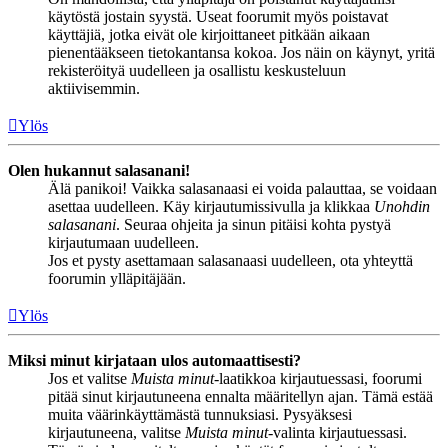
käytöstä jostain syystä. Useat foorumit myös poistavat
käyttäjiä, jotka eivät ole kirjoittaneet pitkään aikaan
pienentääkseen tietokantansa kokoa. Jos näin on käynyt, yritä
rekisteröityä uudelleen ja osallistu keskusteluun
aktiivisemmin.
Ylös
Olen hukannut salasanani!
Älä panikoi! Vaikka salasanaasi ei voida palauttaa, se voidaan
asettaa uudelleen. Käy kirjautumissivulla ja klikkaa
Unohdin
salasanani
. Seuraa ohjeita ja sinun pitäisi kohta pystyä
kirjautumaan uudelleen.
Jos et pysty asettamaan salasanaasi uudelleen, ota yhteyttä
foorumin ylläpitäjään.
Ylös
Miksi minut kirjataan ulos automaattisesti?
Jos et valitse
Muista minut
-laatikkoa kirjautuessasi, foorumi
pitää sinut kirjautuneena ennalta määritellyn ajan. Tämä estää
muita väärinkäyttämästä tunnuksiasi. Pysyäksesi
kirjautuneena, valitse
Muista minut
-valinta kirjautuessasi.