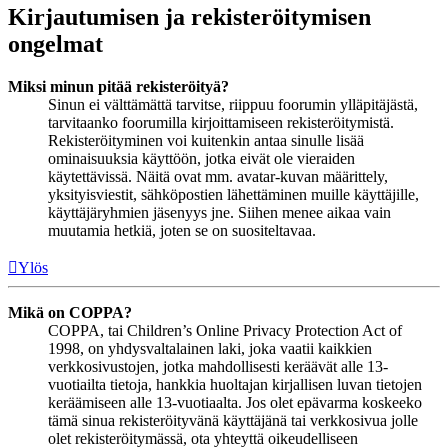
Kirjautumisen ja rekisteröitymisen
ongelmat
Miksi minun pitää rekisteröityä?
Sinun ei välttämättä tarvitse, riippuu foorumin ylläpitäjästä,
tarvitaanko foorumilla kirjoittamiseen rekisteröitymistä.
Rekisteröityminen voi kuitenkin antaa sinulle lisää
ominaisuuksia käyttöön, jotka eivät ole vieraiden
käytettävissä. Näitä ovat mm. avatar-kuvan määrittely,
yksityisviestit, sähköpostien lähettäminen muille käyttäjille,
käyttäjäryhmien jäsenyys jne. Siihen menee aikaa vain
muutamia hetkiä, joten se on suositeltavaa.
Ylös
Mikä on COPPA?
COPPA, tai Children’s Online Privacy Protection Act of
1998, on yhdysvaltalainen laki, joka vaatii kaikkien
verkkosivustojen, jotka mahdollisesti keräävät alle 13-
vuotiailta tietoja, hankkia huoltajan kirjallisen luvan tietojen
keräämiseen alle 13-vuotiaalta. Jos olet epävarma koskeeko
tämä sinua rekisteröityvänä käyttäjänä tai verkkosivua jolle
olet rekisteröitymässä, ota yhteyttä oikeudelliseen