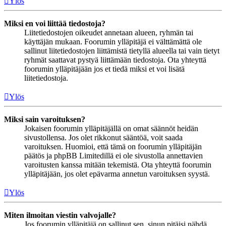
Ylös
Miksi en voi liittää tiedostoja?
Liitetiedostojen oikeudet annetaan alueen, ryhmän tai
käyttäjän mukaan. Foorumin ylläpitäjä ei välttämättä ole
sallinut liitetiedostojen liittämistä tietyllä alueella tai vain tietyt
ryhmät saattavat pystyä liittämään tiedostoja. Ota yhteyttä
foorumin ylläpitäjään jos et tiedä miksi et voi lisätä
liitetiedostoja.
Ylös
Miksi sain varoituksen?
Jokaisen foorumin ylläpitäjällä on omat säännöt heidän
sivustollensa. Jos olet rikkonut sääntöä, voit saada
varoituksen. Huomioi, että tämä on foorumin ylläpitäjän
päätös ja phpBB Limitedillä ei ole sivustolla annettavien
varoitusten kanssa mitään tekemistä. Ota yhteyttä foorumin
ylläpitäjään, jos olet epävarma annetun varoituksen syystä.
Ylös
Miten ilmoitan viestin valvojalle?
Jos foorumin ylläpitäjä on sallinut sen, sinun pitäisi nähdä