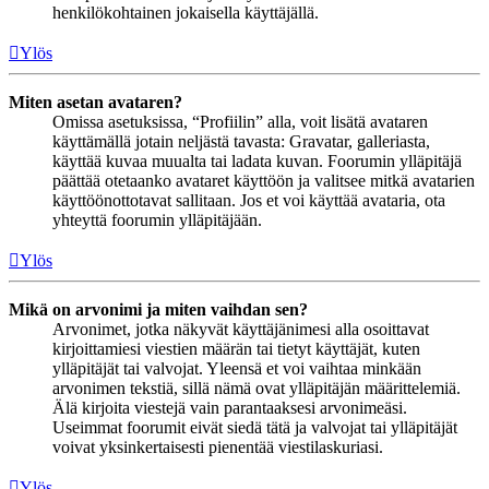
henkilökohtainen jokaisella käyttäjällä.
Ylös
Miten asetan avataren?
Omissa asetuksissa, “Profiilin” alla, voit lisätä avataren
käyttämällä jotain neljästä tavasta: Gravatar, galleriasta,
käyttää kuvaa muualta tai ladata kuvan. Foorumin ylläpitäjä
päättää otetaanko avataret käyttöön ja valitsee mitkä avatarien
käyttöönottotavat sallitaan. Jos et voi käyttää avataria, ota
yhteyttä foorumin ylläpitäjään.
Ylös
Mikä on arvonimi ja miten vaihdan sen?
Arvonimet, jotka näkyvät käyttäjänimesi alla osoittavat
kirjoittamiesi viestien määrän tai tietyt käyttäjät, kuten
ylläpitäjät tai valvojat. Yleensä et voi vaihtaa minkään
arvonimen tekstiä, sillä nämä ovat ylläpitäjän määrittelemiä.
Älä kirjoita viestejä vain parantaaksesi arvonimeäsi.
Useimmat foorumit eivät siedä tätä ja valvojat tai ylläpitäjät
voivat yksinkertaisesti pienentää viestilaskuriasi.
Ylös