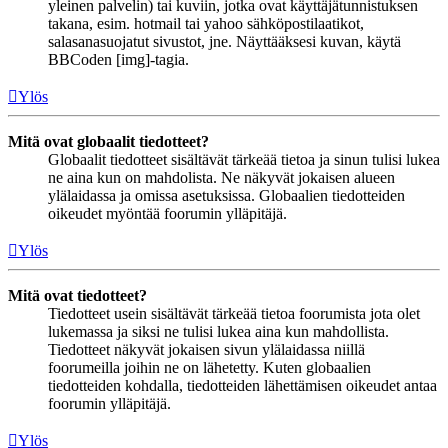
yleinen palvelin) tai kuviin, jotka ovat käyttäjätunnistuksen
takana, esim. hotmail tai yahoo sähköpostilaatikot,
salasanasuojatut sivustot, jne. Näyttääksesi kuvan, käytä
BBCoden [img]-tagia.
Ylös
Mitä ovat globaalit tiedotteet?
Globaalit tiedotteet sisältävät tärkeää tietoa ja sinun tulisi lukea
ne aina kun on mahdolista. Ne näkyvät jokaisen alueen
ylälaidassa ja omissa asetuksissa. Globaalien tiedotteiden
oikeudet myöntää foorumin ylläpitäjä.
Ylös
Mitä ovat tiedotteet?
Tiedotteet usein sisältävät tärkeää tietoa foorumista jota olet
lukemassa ja siksi ne tulisi lukea aina kun mahdollista.
Tiedotteet näkyvät jokaisen sivun ylälaidassa niillä
foorumeilla joihin ne on lähetetty. Kuten globaalien
tiedotteiden kohdalla, tiedotteiden lähettämisen oikeudet antaa
foorumin ylläpitäjä.
Ylös