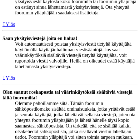
yksityisviestit käytöstä koko foorumilta tai foorumin ylläpitäjä
on estänyt sinua lähettämästä yksityisviestejä. Ota yhteyttä
foorumin ylläpitäjään saadaksesi lisätietoja.
Ylös
Saan yksityisviestejä joita en halua!
Voit automaattisesti poistaa yksityisviestit tietyltä käyttäjältä
käyttämällä käyttäjänhallinnan viestisääntöjä. Jos saat
väärinkäytöksiä sisältäviä viestejä tietyltä käyttäjältä, voit
raportoida viestit valvojille. Heillä on oikeudet estää käyttäjiä
lähettämästä yksityisviestejä.
Ylös
Olen saanut roskapostia tai väärinkäytöksiä sisältäviä viestejä
tältä foorumilta!
Olemme pahoillamme siitä. Tämän foorumin
sähköpostilomake sisältää ominaisuuksia, jotka yrittävät estää
ja seurata käyttäjiä, jotka lähettävät sellaisia viestejä, joten ota
yhteyttä foorumin ylläpitäjään ja lähetä hänelle täysi kopio
saamastasi sähköpostista. On tärkeää, että se sisältää kaikki
otsaketiedot sähköpostista, jotka sisältävät viestin lähettäjän
tiedot. Foorumin ylläpitäjä voi sitten toimia tarpeen mukaan.