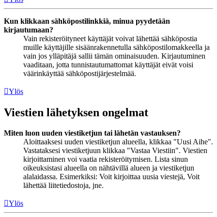
Kun klikkaan sähköpostilinkkiä, minua pyydetään
kirjautumaan?
Vain rekisteröityneet käyttäjät voivat lähettää sähköpostia
muille käyttäjille sisäänrakennetulla sähköpostilomakkeella ja
vain jos ylläpitäjä sallii tämän ominaisuuden. Kirjautuminen
vaaditaan, jotta tunnistautumattomat käyttäjät eivät voisi
väärinkäyttää sähköpostijärjestelmää.
Ylös
Viestien lähetyksen ongelmat
Miten luon uuden viestiketjun tai lähetän vastauksen?
Aloittaaksesi uuden viestiketjun alueella, klikkaa "Uusi Aihe".
Vastataksesi viestiketjuun klikkaa "Vastaa Viestiin". Viestien
kirjoittaminen voi vaatia rekisteröitymisen. Lista sinun
oikeuksistasi alueella on nähtävillä alueen ja viestiketjun
alalaidassa. Esimerkiksi: Voit kirjoittaa uusia viestejä, Voit
lähettää liitetiedostoja, jne.
Ylös