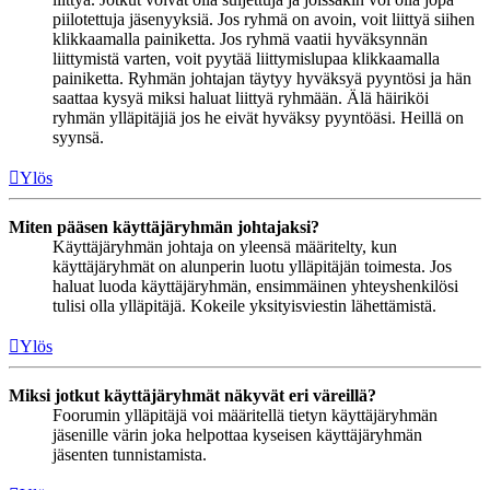
piilotettuja jäsenyyksiä. Jos ryhmä on avoin, voit liittyä siihen
klikkaamalla painiketta. Jos ryhmä vaatii hyväksynnän
liittymistä varten, voit pyytää liittymislupaa klikkaamalla
painiketta. Ryhmän johtajan täytyy hyväksyä pyyntösi ja hän
saattaa kysyä miksi haluat liittyä ryhmään. Älä häiriköi
ryhmän ylläpitäjiä jos he eivät hyväksy pyyntöäsi. Heillä on
syynsä.
Ylös
Miten pääsen käyttäjäryhmän johtajaksi?
Käyttäjäryhmän johtaja on yleensä määritelty, kun
käyttäjäryhmät on alunperin luotu ylläpitäjän toimesta. Jos
haluat luoda käyttäjäryhmän, ensimmäinen yhteyshenkilösi
tulisi olla ylläpitäjä. Kokeile yksityisviestin lähettämistä.
Ylös
Miksi jotkut käyttäjäryhmät näkyvät eri väreillä?
Foorumin ylläpitäjä voi määritellä tietyn käyttäjäryhmän
jäsenille värin joka helpottaa kyseisen käyttäjäryhmän
jäsenten tunnistamista.