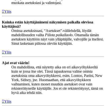
muokata asetuksiasi ja valintojasi.
Ylös
Kuinka estän käyttäjänimeni näkymisen paikalla olevissa
käyttäjissä?
Omissa asetuksissasi, “Asetukset”-välilehdellä, löydät
mahdollisuuden valita
Piilota paikallaolo
. Ottamalla tämän
asetuksen käyttöön näyt vain ylläpitäjille, valvojille ja itsellesi.
Sinut lasketaan piilossa oleviin käyttäjiin.
Ylös
Ajat ovat väärin!
On mahdollista, että näytetty aika on eri aikavyöhykkeeltä
kuin se jossa itse olet. Tässä tapauksessa valitse omista
asetuksista oma aikavyöhykkeesi, esim. Lontoo, Pariisi, New
York, Sidney, jne. Huomaathan, että aikavyöhykkeen
vaihtaminen, kuten monet muutkin asetukset ovat vain
rekisteröityneille käyttäjille. Jos et ole rekisteröitynyt, tämä on
hyvä aika tehdä niin.
Ylös