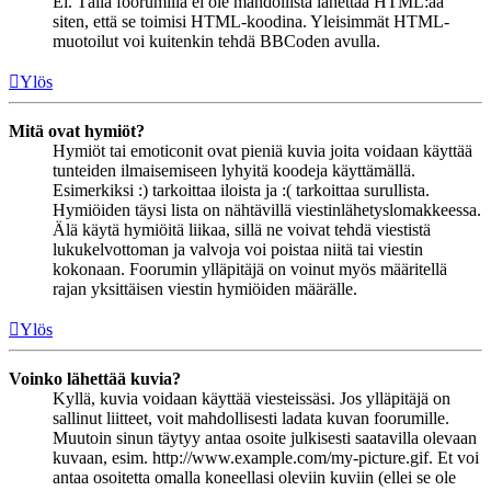
Ei. Tällä foorumilla ei ole mahdollista lähettää HTML:ää
siten, että se toimisi HTML-koodina. Yleisimmät HTML-
muotoilut voi kuitenkin tehdä BBCoden avulla.
Ylös
Mitä ovat hymiöt?
Hymiöt tai emoticonit ovat pieniä kuvia joita voidaan käyttää
tunteiden ilmaisemiseen lyhyitä koodeja käyttämällä.
Esimerkiksi :) tarkoittaa iloista ja :( tarkoittaa surullista.
Hymiöiden täysi lista on nähtävillä viestinlähetyslomakkeessa.
Älä käytä hymiöitä liikaa, sillä ne voivat tehdä viestistä
lukukelvottoman ja valvoja voi poistaa niitä tai viestin
kokonaan. Foorumin ylläpitäjä on voinut myös määritellä
rajan yksittäisen viestin hymiöiden määrälle.
Ylös
Voinko lähettää kuvia?
Kyllä, kuvia voidaan käyttää viesteissäsi. Jos ylläpitäjä on
sallinut liitteet, voit mahdollisesti ladata kuvan foorumille.
Muutoin sinun täytyy antaa osoite julkisesti saatavilla olevaan
kuvaan, esim. http://www.example.com/my-picture.gif. Et voi
antaa osoitetta omalla koneellasi oleviin kuviin (ellei se ole