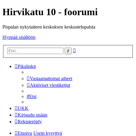
Hirvikatu 10 - foorumi
Pispalan nykytaiteen keskuksen keskustelupalsta
Hyppää sisältöön
Tarkennettu
Etsi
haku
Pikalinkit
Vastaamattomat aiheet
Aktiiviset viestiketjut
Etsi
UKK
Kirjaudu sisään
Rekisteröidy
Etusivu
Usein kysyttyä