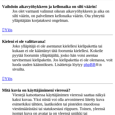
Vaihdoin aikavyöhykkeen ja kellonaika on silti väärin!
Jos olet varmasti valinnut oikean aikavyöhykkeen ja aika on
silti väärin, on palvelimen kellonaika väärin. Ota yhteyttä
ylläpitäjään korjataksesi ongelman.
Ylös
Kieleni ei ole valittavana!
Joko ylläpitäjä ei ole asentanut kielellesi kielipakettia tai
kukaan ei ole kääntänyt tätä foorumia kielellesi. Kokeile
pyytää foorumin ylläpitäjältä, josko hän voisi asentaa
tarvitsemasi kielipaketin. Jos kielipakettia ei ole olemassa, voit
luoda uuden käännöksen. Lisätietoja löytyy
phpBB
®:n
sivuilta.
Ylös
Mitä kuvia on käyttäjänimeni vieressä?
Viestejä katsottaessa käyttäjänimen vieressä saattaa näkyä
kaksi kuvaa. Yksi niistä voi olla arvonimeesi liitetty kuva
esimerkiksi tähtien, laatikoiden tai pisteiden muodossa
viestimäärästäsi tai statuksestasi riippuen. Toinen, yleensä
isompi kuva on avatar ja on yleensä uniikki tai