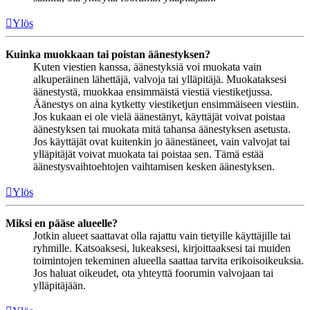
Ylös
Kuinka muokkaan tai poistan äänestyksen?
Kuten viestien kanssa, äänestyksiä voi muokata vain
alkuperäinen lähettäjä, valvoja tai ylläpitäjä. Muokataksesi
äänestystä, muokkaa ensimmäistä viestiä viestiketjussa.
Äänestys on aina kytketty viestiketjun ensimmäiseen viestiin.
Jos kukaan ei ole vielä äänestänyt, käyttäjät voivat poistaa
äänestyksen tai muokata mitä tahansa äänestyksen asetusta.
Jos käyttäjät ovat kuitenkin jo äänestäneet, vain valvojat tai
ylläpitäjät voivat muokata tai poistaa sen. Tämä estää
äänestysvaihtoehtojen vaihtamisen kesken äänestyksen.
Ylös
Miksi en pääse alueelle?
Jotkin alueet saattavat olla rajattu vain tietyille käyttäjille tai
ryhmille. Katsoaksesi, lukeaksesi, kirjoittaaksesi tai muiden
toimintojen tekeminen alueella saattaa tarvita erikoisoikeuksia.
Jos haluat oikeudet, ota yhteyttä foorumin valvojaan tai
ylläpitäjään.