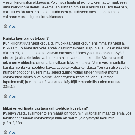
viestin kirjoituslomakkeessa. Voit myös lisätä allekirjoituksen automaattisesti
aina kaikkiin viesteihisi tekemällä valinnan omissa asetuksissa. Jos teet niin,
voit silti estää allekirjoituksen liittämisen yksittäiseen viestiin poistamalla
valinnan viestinkirjoituslomakkeessa.
Ylös
Kuinka luon äänestyksen?
Kun kirjoitat uuta viestiketjua tai muokkaat viestiketjun ensimmäistä viestiä,
klikkaa "Luo äänestys"-välilehteä viestilomakkeen alapuolella. Jos et näe tätä
välilehteä, sinulla ei ole tarvittavia oikeuksia äänestysten luomiseen. Syötä
otsikko ja ainakin kaksi vaihtoehtoa niille varattuihin kenttiin. Varmista että
jokainen vaihtoehto on omalla rivillään tekstikentässä. Voit myös määritellä
kuinka monta vaihtoehtoa käyttäjät voivat valita kohdasta You can also set the
number of options users may select during voting under “Kuinka monta
vaihtoehtoa käyttäjä voi valita”, äänestyksen kesto päivinä (0 kestää
loputtomasti) ja viimeisenä voit antaa käyttäjille mahdollisuuden muuttaa
ääntään.
Ylös
Miksi en voi lisätä vastausvaihtoehtoja kyselyyn?
Kyselyn vastausvaihtoehtojen määrä on foorumin ylläpitäjän määrittelemä. Jos
tarvitset enemmän vaihtoehtoja kuin on sallittu, ota yhteyttä foorumin
ylläpitäjään.
Ylös