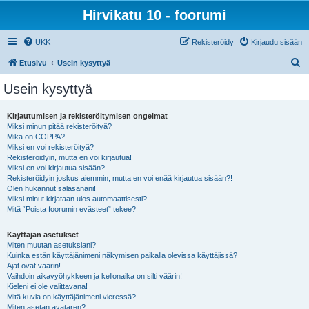
Hirvikatu 10 - foorumi
UKK
Rekisteröidy
Kirjaudu sisään
E
Etusivu
Usein kysyttyä
t
Usein kysyttyä
s
i
Kirjautumisen ja rekisteröitymisen ongelmat
Miksi minun pitää rekisteröityä?
Mikä on COPPA?
Miksi en voi rekisteröityä?
Rekisteröidyin, mutta en voi kirjautua!
Miksi en voi kirjautua sisään?
Rekisteröidyin joskus aiemmin, mutta en voi enää kirjautua sisään?!
Olen hukannut salasanani!
Miksi minut kirjataan ulos automaattisesti?
Mitä “Poista foorumin evästeet” tekee?
Käyttäjän asetukset
Miten muutan asetuksiani?
Kuinka estän käyttäjänimeni näkymisen paikalla olevissa käyttäjissä?
Ajat ovat väärin!
Vaihdoin aikavyöhykkeen ja kellonaika on silti väärin!
Kieleni ei ole valittavana!
Mitä kuvia on käyttäjänimeni vieressä?
Miten asetan avataren?