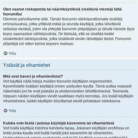
Olen saanut roskapostia tai väärinkäytöksiä sisältäviä viestejä tältä
foorumilta!
Olemme pahoillamme siitä. Tämän foorumin sähköpostilomake sisältää
ominaisuuksia, jotka yrittävät estää ja seurata käyttäjiä, jotka lähettävät
sellaisia viestejä, joten ota yhteyttä foorumin ylläpitäjään ja lähetä hänelle täysi
kopio saamastasi sähköpostista. On tärkeää, että se sisältää kaikki
otsaketiedot sähköpostista, jotka sisältävät viestin lähettäjän tiedot. Foorumin
ylläpitäjä voi sitten toimia tarpeen mukaan.
Ylös
Ystävät ja vihamiehet
Mitä ovat kaveri ja vihamieslistat?
Voit käyttää näitä listoja muiden foorumin käyttäjien organisointiin.
Kaverilistalle lisätään käyttäjiä omien asetusten kautta. Tämä auttaa nopeasti
näkemään jos he ovat paikalla ja yksityisviestien lähettämisessä. Teemasta
riippuen näiden käyttäjien viestit saatetaan myös korostaa. Jos lisäät käyttäjän
vihamieheksi, kaikki käyttäjän kirjoittamat viestit piilotetaan oletuksena.
Ylös
Kuinka voin lisätä / poistaa käyttäjiä kavereista tai vihamiehistä
Voit lisätä käyttäjiä listoihisi kahdella tapaa. Jokaisen käyttäjän profiilissa on
linkki jonka kautta voit lisätä heidät joko kavereihin tai vihamiehiin.