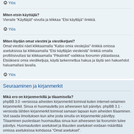
Ylös
Miten etsin käyttäjiä?
Vieraile “Käyttäjät”-sivulla ja klikkaa “Etsi käyttäjä”-linkkiä.
Ylös
Miten löydän omat viestini ja viestiketjuni?
Omat viestisi näet klikkaamalla “Katso omia viestejäsi”-linkkiä omissa
asetuksissa tai klikkaamalla “Etsi käyttäjän viesteistä”-linkkiä omalla
profiilisivullasi tai klikkaamalla “Pikalinkit”-valikkoa foorumin ylälaidassa.
Etsiäksesi omia viestiketjuja, käytä tarkennettua hakua ja täytä sen hakuehdot
haluamallasi tavalla.
Ylös
Seuraaminen ja kirjanmerkit
Mikä ero on kirjanmerkillä ja tilaamisella?
phpBB 3.0 -versiossa aiheiden kirjanmerkit toimivat kuten internet-selaimen
kirjanmerkit. Sinua ei huomautettu jos aiheeseen tuli päivitys. phpBB 3.1 -
versiosta lähtien kirjanmerkit toimivat samaan tapaan kuin aiheiden tilaaminen.
Voit saada ilmoituksen kun aihe josta sinulla on kirjanmerkki päivittyy.
Tilaaminen puolestaan huomauttaa sinua kun aiheeseen tai foorumiin tulee
päivitys. Huomautusten asetukset ja tilausten asetukset voidaan määrittää
omissa asetuksissa kohdassa “Omat asetukset”.