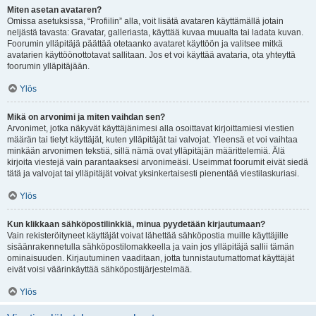
Miten asetan avataren?
Omissa asetuksissa, “Profiilin” alla, voit lisätä avataren käyttämällä jotain
neljästä tavasta: Gravatar, galleriasta, käyttää kuvaa muualta tai ladata kuvan.
Foorumin ylläpitäjä päättää otetaanko avataret käyttöön ja valitsee mitkä
avatarien käyttöönottotavat sallitaan. Jos et voi käyttää avataria, ota yhteyttä
foorumin ylläpitäjään.
Ylös
Mikä on arvonimi ja miten vaihdan sen?
Arvonimet, jotka näkyvät käyttäjänimesi alla osoittavat kirjoittamiesi viestien
määrän tai tietyt käyttäjät, kuten ylläpitäjät tai valvojat. Yleensä et voi vaihtaa
minkään arvonimen tekstiä, sillä nämä ovat ylläpitäjän määrittelemiä. Älä
kirjoita viestejä vain parantaaksesi arvonimeäsi. Useimmat foorumit eivät siedä
tätä ja valvojat tai ylläpitäjät voivat yksinkertaisesti pienentää viestilaskuriasi.
Ylös
Kun klikkaan sähköpostilinkkiä, minua pyydetään kirjautumaan?
Vain rekisteröityneet käyttäjät voivat lähettää sähköpostia muille käyttäjille
sisäänrakennetulla sähköpostilomakkeella ja vain jos ylläpitäjä sallii tämän
ominaisuuden. Kirjautuminen vaaditaan, jotta tunnistautumattomat käyttäjät
eivät voisi väärinkäyttää sähköpostijärjestelmää.
Ylös