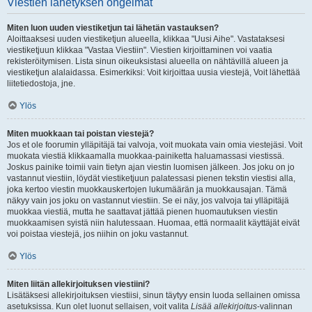
Viestien lähetyksen ongelmat
Miten luon uuden viestiketjun tai lähetän vastauksen?
Aloittaaksesi uuden viestiketjun alueella, klikkaa "Uusi Aihe". Vastataksesi
viestiketjuun klikkaa "Vastaa Viestiin". Viestien kirjoittaminen voi vaatia
rekisteröitymisen. Lista sinun oikeuksistasi alueella on nähtävillä alueen ja
viestiketjun alalaidassa. Esimerkiksi: Voit kirjoittaa uusia viestejä, Voit lähettää
liitetiedostoja, jne.
Ylös
Miten muokkaan tai poistan viestejä?
Jos et ole foorumin ylläpitäjä tai valvoja, voit muokata vain omia viestejäsi. Voit
muokata viestiä klikkaamalla muokkaa-painiketta haluamassasi viestissä.
Joskus painike toimii vain tietyn ajan viestin luomisen jälkeen. Jos joku on jo
vastannut viestiin, löydät viestiketjuun palatessasi pienen tekstin viestisi alla,
joka kertoo viestin muokkauskertojen lukumäärän ja muokkausajan. Tämä
näkyy vain jos joku on vastannut viestiin. Se ei näy, jos valvoja tai ylläpitäjä
muokkaa viestiä, mutta he saattavat jättää pienen huomautuksen viestin
muokkaamisen syistä niin halutessaan. Huomaa, että normaalit käyttäjät eivät
voi poistaa viestejä, jos niihin on joku vastannut.
Ylös
Miten liitän allekirjoituksen viestiini?
Lisätäksesi allekirjoituksen viestiisi, sinun täytyy ensin luoda sellainen omissa
asetuksissa. Kun olet luonut sellaisen, voit valita
Lisää allekirjoitus
-valinnan