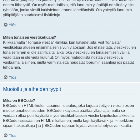
Foorumin ylläpitäjä on päättänyt, että viestit kyseiselle alueelle tulee tarkastaa
ennen lähetystä. On myös mahdollista, että foorumin ylläpitäjä on siirtänyt sinut
ryhmään, jonka viestit tarkistetaan ennen lähettämistä. Ota yhteyttä foorumin
ylläpitäjään saadaksesi lisätietoja.
Ylös
Miten tönäisen viestiketjuani?
Klikkaamalla “Tönaise viestiä” -linkkiä, kun katselet sitä, voit “tönäistä”
viestiketjua alueen ensimmäisen sivun yläosaan. Jos et näe tätä, viestiketjujen
tönäiseminen ei ole sallittua tai aika joka viestiketjujen tönäisemisen välillä
vaaditaan ei ole vielä kulunut. On myös mahdollista nostaa viestiketjua
vastaamalla siihen, mutta varmista että noudatat foorumin sääntöjä jos päätät
tehdä niin.
Ylös
Muotoilu ja aiheiden tyypit
Mikä on BBCode?
BBCode on HTML-kielen tapainen toteutus, joka tarjoaa tiettyjen viestin osien
muotoilumahdollisuuden. BBCoden käytöstä päättää ylläpitäjä, mutta se
voidaan ottaa pois käytöstä myös viestikohtaisesti viestin kirjoituslomakkeella.
BBCode itsessään on HTML:n kaltainen, mutta tagit käyttävät < ja > merkkien
sijaan hakasulkuja [ ja ]. BBCoden oppaan löydät viestinlähetyssivun kautta.
Ylös