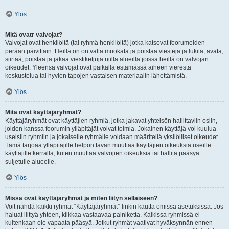
Ylös
Mitä ovatr valvojat?
Valvojat ovat henkilöitä (tai ryhmä henkilöitä) jotka katsovat foorumeiden
perään päivittäin. Heillä on on valta muokata ja poistaa viestejä ja lukita, avata,
siirtää, poistaa ja jakaa viestiketjuja niillä alueilla joissa heillä on valvojan
oikeudet. Yleensä valvojat ovat paikalla estämässä aiheen vierestä
keskustelua tai hyvien tapojen vastaisen materiaalin lähettämistä.
Ylös
Mitä ovat käyttäjäryhmät?
Käyttäjäryhmät ovat käyttäjien ryhmiä, jotka jakavat yhteisön hallittaviin osiin,
joiden kanssa foorumin ylläpitäjät voivat toimia. Jokainen käyttäjä voi kuulua
useisiin ryhmiin ja jokaiselle ryhmälle voidaan määritellä yksilölliset oikeudet.
Tämä tarjoaa ylläpitäjille helpon tavan muuttaa käyttäjien oikeuksia useille
käyttäjille kerralla, kuten muuttaa valvojien oikeuksia tai hallita pääsyä
suljetulle alueelle.
Ylös
Missä ovat käyttäjäryhmät ja miten liityn sellaiseen?
Voit nähdä kaikki ryhmät “Käyttäjäryhmät”-linkin kautta omissa asetuksissa. Jos
haluat liittyä yhteen, klikkaa vastaavaa painiketta. Kaikissa ryhmissä ei
kuitenkaan ole vapaata pääsyä. Jotkut ryhmät vaativat hyväksynnän ennen