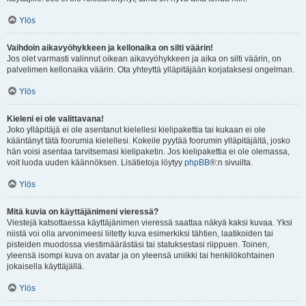
Ylös
Vaihdoin aikavyöhykkeen ja kellonaika on silti väärin!
Jos olet varmasti valinnut oikean aikavyöhykkeen ja aika on silti väärin, on
palvelimen kellonaika väärin. Ota yhteyttä ylläpitäjään korjataksesi ongelman.
Ylös
Kieleni ei ole valittavana!
Joko ylläpitäjä ei ole asentanut kielellesi kielipakettia tai kukaan ei ole
kääntänyt tätä foorumia kielellesi. Kokeile pyytää foorumin ylläpitäjältä, josko
hän voisi asentaa tarvitsemasi kielipaketin. Jos kielipakettia ei ole olemassa,
voit luoda uuden käännöksen. Lisätietoja löytyy
phpBB
®:n sivuilta.
Ylös
Mitä kuvia on käyttäjänimeni vieressä?
Viestejä katsottaessa käyttäjänimen vieressä saattaa näkyä kaksi kuvaa. Yksi
niistä voi olla arvonimeesi liitetty kuva esimerkiksi tähtien, laatikoiden tai
pisteiden muodossa viestimäärästäsi tai statuksestasi riippuen. Toinen,
yleensä isompi kuva on avatar ja on yleensä uniikki tai henkilökohtainen
jokaisella käyttäjällä.
Ylös