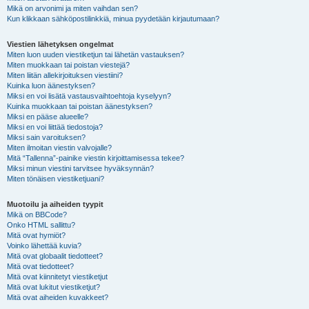
Mikä on arvonimi ja miten vaihdan sen?
Kun klikkaan sähköpostilinkkiä, minua pyydetään kirjautumaan?
Viestien lähetyksen ongelmat
Miten luon uuden viestiketjun tai lähetän vastauksen?
Miten muokkaan tai poistan viestejä?
Miten liitän allekirjoituksen viestiini?
Kuinka luon äänestyksen?
Miksi en voi lisätä vastausvaihtoehtoja kyselyyn?
Kuinka muokkaan tai poistan äänestyksen?
Miksi en pääse alueelle?
Miksi en voi liittää tiedostoja?
Miksi sain varoituksen?
Miten ilmoitan viestin valvojalle?
Mitä “Tallenna”-painike viestin kirjoittamisessa tekee?
Miksi minun viestini tarvitsee hyväksynnän?
Miten tönäisen viestiketjuani?
Muotoilu ja aiheiden tyypit
Mikä on BBCode?
Onko HTML sallittu?
Mitä ovat hymiöt?
Voinko lähettää kuvia?
Mitä ovat globaalit tiedotteet?
Mitä ovat tiedotteet?
Mitä ovat kiinnitetyt viestiketjut
Mitä ovat lukitut viestiketjut?
Mitä ovat aiheiden kuvakkeet?