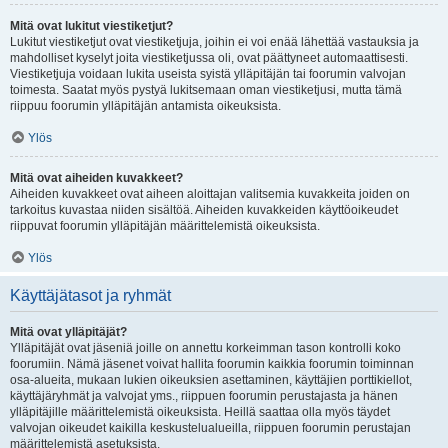
Mitä ovat lukitut viestiketjut?
Lukitut viestiketjut ovat viestiketjuja, joihin ei voi enää lähettää vastauksia ja
mahdolliset kyselyt joita viestiketjussa oli, ovat päättyneet automaattisesti.
Viestiketjuja voidaan lukita useista syistä ylläpitäjän tai foorumin valvojan
toimesta. Saatat myös pystyä lukitsemaan oman viestiketjusi, mutta tämä
riippuu foorumin ylläpitäjän antamista oikeuksista.
Ylös
Mitä ovat aiheiden kuvakkeet?
Aiheiden kuvakkeet ovat aiheen aloittajan valitsemia kuvakkeita joiden on
tarkoitus kuvastaa niiden sisältöä. Aiheiden kuvakkeiden käyttöoikeudet
riippuvat foorumin ylläpitäjän määrittelemistä oikeuksista.
Ylös
Käyttäjätasot ja ryhmät
Mitä ovat ylläpitäjät?
Ylläpitäjät ovat jäseniä joille on annettu korkeimman tason kontrolli koko
foorumiin. Nämä jäsenet voivat hallita foorumin kaikkia foorumin toiminnan
osa-alueita, mukaan lukien oikeuksien asettaminen, käyttäjien porttikiellot,
käyttäjäryhmät ja valvojat yms., riippuen foorumin perustajasta ja hänen
ylläpitäjille määrittelemistä oikeuksista. Heillä saattaa olla myös täydet
valvojan oikeudet kaikilla keskustelualueilla, riippuen foorumin perustajan
määrittelemistä asetuksista.