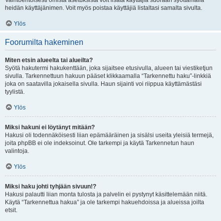
Vaihtoehtoisesti omista asetuksista voit lisätä käyttäjiä suoraan syöttämällä
heidän käyttäjänimen. Voit myös poistaa käyttäjiä listaltasi samalta sivulta.
Ylös
Foorumilta hakeminen
Miten etsin alueelta tai alueilta?
Syötä hakutermi hakukenttään, joka sijaitsee etusivulla, alueen tai viestiketjun
sivulla. Tarkennettuun hakuun pääset klikkaamalla “Tarkennettu haku”-linkkiä
joka on saatavilla jokaisella sivulla. Haun sijainti voi riippua käyttämästäsi
tyylistä.
Ylös
Miksi hakuni ei löytänyt mitään?
Hakusi oli todennäköisesti liian epämääräinen ja sisälsi useita yleisiä termejä,
joita phpBB ei ole indeksoinut. Ole tarkempi ja käytä Tarkennetun haun
valintoja.
Ylös
Miksi haku johti tyhjään sivuun!?
Hakusi palautti liian monta tulosta ja palvelin ei pystynyt käsittelemään niitä.
Käytä “Tarkennettua hakua” ja ole tarkempi hakuehdoissa ja alueissa joilta
etsit.