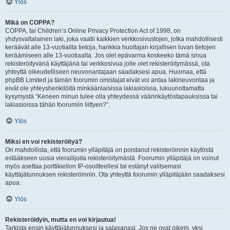
Ylös
Mikä on COPPA?
COPPA, tai Children’s Online Privacy Protection Act of 1998, on
yhdysvaltalainen laki, joka vaatii kaikkien verkkosivustojen, jotka mahdollisesti
keräävät alle 13-vuotiailta tietoja, hankkia huoltajan kirjallisen luvan tietojen
keräämiseen alle 13-vuotiaalta. Jos olet epävarma koskeeko tämä sinua
rekisteröityvänä käyttäjänä tai verkkosivua jolle olet rekisteröitymässä, ota
yhteyttä oikeudelliseen neuvonantajaan saadaksesi apua. Huomaa, että
phpBB Limited ja tämän foorumin omistajat eivät voi antaa lakineuvontaa ja
eivät ole yhteyshenkilöitä minkäänlaisissa lakiasioissa, lukuunottamatta
kysymystä “Keneen minun tulee olla yhteydessä väärinkäytöstapauksissa tai
lakiasioissa tähän foorumiin liittyen?”.
Ylös
Miksi en voi rekisteröityä?
On mahdollista, että foorumin ylläpitäjä on poistanut rekisteröinnin käytöstä
estääkseen uusia vierailijoita rekisteröitymästä. Foorumin ylläpitäjä on voinut
myös asettaa porttikiellon IP-osoitteellesi tai estänyt valitsemasi
käyttäjätunnuksen rekisteröinnin. Ota yhteyttä foorumin ylläpitäjään saadaksesi
apua.
Ylös
Rekisteröidyin, mutta en voi kirjautua!
Tarkista ensin käyttäjätunnuksesi ja salasanasi. Jos ne ovat oikein, yksi