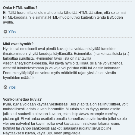
Onko HTML sallittu?
Ei. Tällä foorumilla ei ole mahdollista lähettää HTML:ää siten, että se toimisi
HTML-koodina. Yleisimmät HTML-muotoilut voi kuitenkin tehdä BBCoden
avulla.
Ylös
Mitä ovat hymiöt?
Hymiöt tai emoticonit ovat pieniä kuvia joita voidaan käyttää tunteiden
ilmaisemiseen lyhyitä koodeja käyttämällä. Esimerkiksi :) tarkoittaa iloista ja :(
tarkoittaa surullista. Hymiöiden täysi lista on nähtävillä
viestinlähetyslomakkeessa. Älä käytä hymiöitä liikaa, sillä ne voivat tehdä
viestistä lukukelvottoman ja valvoja voi poistaa niitä tai viestin kokonaan.
Foorumin ylläpitäjä on voinut myös määritellä rajan yksittäisen viestin
hymiöiden määrälle.
Ylös
Voinko lähettää kuvia?
Kyllä, kuvia voidaan käyttää viesteissäsi. Jos ylläpitäjä on sallinut liitteet, voit
mahdollisesti ladata kuvan foorumille. Muutoin sinun täytyy antaa osoite
julkisesti saatavilla olevaan kuvaan, esim. http://www.example.com/my-
picture.gif. Et voi antaa osoitetta omalla koneellasi oleviin kuviin (ellei se ole
yleinen palvelin) tai kuviin, jotka ovat käyttäjätunnistuksen takana, esim.
hotmail tai yahoo sähköpostilaatikot, salasanasuojatut sivustot, jne.
Näyttääksesi kuvan, käytä BBCoden [img]-tagia.