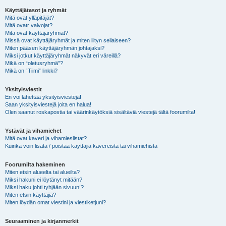
Käyttäjätasot ja ryhmät
Mitä ovat ylläpitäjät?
Mitä ovatr valvojat?
Mitä ovat käyttäjäryhmät?
Missä ovat käyttäjäryhmät ja miten liityn sellaiseen?
Miten pääsen käyttäjäryhmän johtajaksi?
Miksi jotkut käyttäjäryhmät näkyvät eri väreillä?
Mikä on “oletusryhmä”?
Mikä on “Tiimi” linkki?
Yksityisviestit
En voi lähettää yksityisviestejä!
Saan yksityisviestejä joita en halua!
Olen saanut roskapostia tai väärinkäytöksiä sisältäviä viestejä tältä foorumilta!
Ystävät ja vihamiehet
Mitä ovat kaveri ja vihamieslistat?
Kuinka voin lisätä / poistaa käyttäjiä kavereista tai vihamiehistä
Foorumilta hakeminen
Miten etsin alueelta tai alueilta?
Miksi hakuni ei löytänyt mitään?
Miksi haku johti tyhjään sivuun!?
Miten etsin käyttäjiä?
Miten löydän omat viestini ja viestiketjuni?
Seuraaminen ja kirjanmerkit