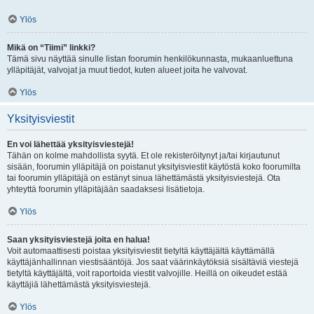
Ylös
Mikä on “Tiimi” linkki?
Tämä sivu näyttää sinulle listan foorumin henkilökunnasta, mukaanluettuna
ylläpitäjät, valvojat ja muut tiedot, kuten alueet joita he valvovat.
Ylös
Yksityisviestit
En voi lähettää yksityisviestejä!
Tähän on kolme mahdollista syytä. Et ole rekisteröitynyt ja/tai kirjautunut
sisään, foorumin ylläpitäjä on poistanut yksityisviestit käytöstä koko foorumilta
tai foorumin ylläpitäjä on estänyt sinua lähettämästä yksityisviestejä. Ota
yhteyttä foorumin ylläpitäjään saadaksesi lisätietoja.
Ylös
Saan yksityisviestejä joita en halua!
Voit automaattisesti poistaa yksityisviestit tietyltä käyttäjältä käyttämällä
käyttäjänhallinnan viestisääntöjä. Jos saat väärinkäytöksiä sisältäviä viestejä
tietyltä käyttäjältä, voit raportoida viestit valvojille. Heillä on oikeudet estää
käyttäjiä lähettämästä yksityisviestejä.
Ylös