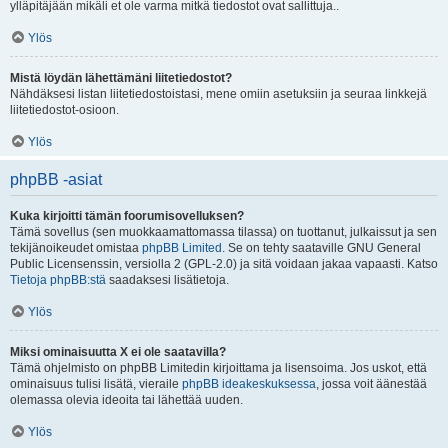
ylläpitäjään mikäli et ole varma mitkä tiedostot ovat sallittuja..
Ylös
Mistä löydän lähettämäni liitetiedostot?
Nähdäksesi listan liitetiedostoistasi, mene omiin asetuksiin ja seuraa linkkejä
liitetiedostot-osioon.
Ylös
phpBB -asiat
Kuka kirjoitti tämän foorumisovelluksen?
Tämä sovellus (sen muokkaamattomassa tilassa) on tuottanut, julkaissut ja sen
tekijänoikeudet omistaa
phpBB Limited
. Se on tehty saataville GNU General
Public Licensenssin, versiolla 2 (GPL-2.0) ja sitä voidaan jakaa vapaasti. Katso
Tietoja phpBB:stä
saadaksesi lisätietoja.
Ylös
Miksi ominaisuutta X ei ole saatavilla?
Tämä ohjelmisto on phpBB Limitedin kirjoittama ja lisensoima. Jos uskot, että
ominaisuus tulisi lisätä, vieraile
phpBB ideakeskuksessa
, jossa voit äänestää
olemassa olevia ideoita tai lähettää uuden.
Ylös