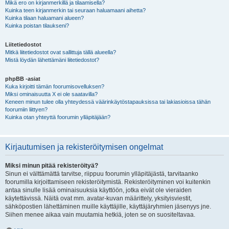
Mikä ero on kirjanmerkillä ja tilaamisella?
Kuinka teen kirjanmerkin tai seuraan haluamaani aihetta?
Kuinka tilaan haluamani alueen?
Kuinka poistan tilaukseni?
Liitetiedostot
Mitkä liitetiedostot ovat sallittuja tällä alueella?
Mistä löydän lähettämäni liitetiedostot?
phpBB -asiat
Kuka kirjoitti tämän foorumisovelluksen?
Miksi ominaisuutta X ei ole saatavilla?
Keneen minun tulee olla yhteydessä väärinkäytöstapauksissa tai lakiasioissa tähän
foorumiin liittyen?
Kuinka otan yhteyttä foorumin ylläpitäjään?
Kirjautumisen ja rekisteröitymisen ongelmat
Miksi minun pitää rekisteröityä?
Sinun ei välttämättä tarvitse, riippuu foorumin ylläpitäjästä, tarvitaanko
foorumilla kirjoittamiseen rekisteröitymistä. Rekisteröityminen voi kuitenkin
antaa sinulle lisää ominaisuuksia käyttöön, jotka eivät ole vieraiden
käytettävissä. Näitä ovat mm. avatar-kuvan määrittely, yksityisviestit,
sähköpostien lähettäminen muille käyttäjille, käyttäjäryhmien jäsenyys jne.
Siihen menee aikaa vain muutamia hetkiä, joten se on suositeltavaa.