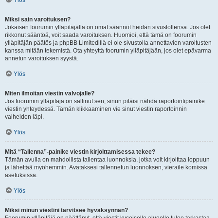
Ylös
Miksi sain varoituksen?
Jokaisen foorumin ylläpitäjällä on omat säännöt heidän sivustollensa. Jos olet
rikkonut sääntöä, voit saada varoituksen. Huomioi, että tämä on foorumin
ylläpitäjän päätös ja phpBB Limitedillä ei ole sivustolla annettavien varoitusten
kanssa mitään tekemistä. Ota yhteyttä foorumin ylläpitäjään, jos olet epävarma
annetun varoituksen syystä.
Ylös
Miten ilmoitan viestin valvojalle?
Jos foorumin ylläpitäjä on sallinut sen, sinun pitäisi nähdä raportointipainike
viestin yhteydessä. Tämän klikkaaminen vie sinut viestin raportoinnin
vaiheiden läpi.
Ylös
Mitä “Tallenna”-painike viestin kirjoittamisessa tekee?
Tämän avulla on mahdollista tallentaa luonnoksia, jotka voit kirjoittaa loppuun
ja lähettää myöhemmin. Avataksesi tallennetun luonnoksen, vieraile komissa
asetuksissa.
Ylös
Miksi minun viestini tarvitsee hyväksynnän?