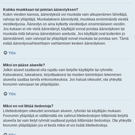
Kuinka muokkaan tai poistan äänestyksen?
Kuten viestien kanssa, äänestyksiä voi muokata vain alkuperäinen lähettäjä,
valvoja tai ylläpitäjä. Muokataksesi äänestystä, muokkaa ensimmäistä viestiä
viestiketjussa. Äänestys on aina kytketty viestiketjun ensimmäiseen viestiin.
Jos kukaan ei ole vielä äänestänyt, käyttäjät voivat poistaa äänestyksen tai
muokata mitä tahansa äänestyksen asetusta. Jos käyttäjät ovat kuitenkin jo
äänestäneet, vain valvojat tai ylläpitäjät voivat muokata tai poistaa sen. Tämä
estää äänestysvaihtoehtojen vaihtamisen kesken äänestyksen.
Ylös
Miksi en pääse alueelle?
Jotkin alueet saattavat olla rajattu vain tietyille käyttäjille tai ryhmille.
Katsoaksesi, lukeaksesi, kirjoittaaksesi tai muiden toimintojen tekeminen
alueella saattaa tarvita erikoisoikeuksia. Jos haluat oikeudet, ota yhteyttä
foorumin valvojaan tai ylläpitäjään.
Ylös
Miksi en voi liittää tiedostoja?
Liitetiedostojen oikeudet annetaan alueen, ryhmän tai käyttäjän mukaan.
Foorumin ylläpitäjä ei välttämättä ole sallinut liitetiedostojen liittämistä tietyllä
alueella tai vain tietyt ryhmät saattavat pystyä liittämään tiedostoja. Ota yhteyttä
foorumin ylläpitäjään jos et tiedä miksi et voi lisätä liitetiedostoja.