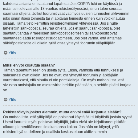
kahdesta asiasta on saattanut tapahtua. Jos COPPA-tuki on käytössä ja
määrittelit olevasi alle 13-vuotias rekisteröityessäsi, sinun tulee seurata
saamiasi ohjeita. Jotkut foorumit vaativat myös uusien tunnusten aktivoinnin
joko sinun itsesi toimesta tai ylläpitäjän toimesta ennen kuin voit kirjautua
sisään. Tämä tieto kerrottiin rekisteröitymisen yhteydessä. Jos sinulle
lähetettiin sähköpostia, seuraa ohjeita. Jos et saanut sähköpostia, olet
saattanut antaa virheellisen sähköpostiosoitteen tai sähköpostit ovat
saattaneet jäädä roskapostisuodattimeen. Jos olet varma, että antamasi
sähköpostiosoite oli oikein, yritä ottaa yhteyttä foorumin ylläpitäjään.
Ylös
Miksi en voi kirjautua sisään?
Tämän tapahtumiseen on useita syitä. Ensin, varmista että tunnuksesi ja
salasanasi ovat oikein. Jos ne ovat, ota yhteyttä foorumin ylläpitäjään
varmistaaksesi, että sinulla ei ole porttikieltoja. On myös mahdollista, että
sivuston omistajalla on asetusvirhe heidän päässään ja heidän pitäisi korjata
se.
Ylös
Rekisteröidyin joskus aiemmin, mutta en voi enää kirjautua sisään?!
On mahdollista, että ylläpitäjä on poistanut käyttäjätilisi käytöstä jostain syystä.
Useat foorumit myös poistavat käyttäjiä, jotka eivät ole kirjoittaneet pitkään
aikaan pienentääkseen tietokantansa kokoa. Jos näin on käynyt, yritä
rekisteröityä uudelleen ja osallistu keskusteluun aktiivisemmin.