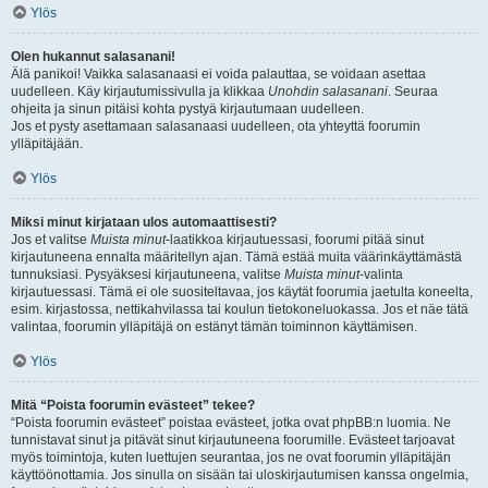
Ylös
Olen hukannut salasanani!
Älä panikoi! Vaikka salasanaasi ei voida palauttaa, se voidaan asettaa
uudelleen. Käy kirjautumissivulla ja klikkaa
Unohdin salasanani
. Seuraa
ohjeita ja sinun pitäisi kohta pystyä kirjautumaan uudelleen.
Jos et pysty asettamaan salasanaasi uudelleen, ota yhteyttä foorumin
ylläpitäjään.
Ylös
Miksi minut kirjataan ulos automaattisesti?
Jos et valitse
Muista minut
-laatikkoa kirjautuessasi, foorumi pitää sinut
kirjautuneena ennalta määritellyn ajan. Tämä estää muita väärinkäyttämästä
tunnuksiasi. Pysyäksesi kirjautuneena, valitse
Muista minut
-valinta
kirjautuessasi. Tämä ei ole suositeltavaa, jos käytät foorumia jaetulta koneelta,
esim. kirjastossa, nettikahvilassa tai koulun tietokoneluokassa. Jos et näe tätä
valintaa, foorumin ylläpitäjä on estänyt tämän toiminnon käyttämisen.
Ylös
Mitä “Poista foorumin evästeet” tekee?
“Poista foorumin evästeet” poistaa evästeet, jotka ovat phpBB:n luomia. Ne
tunnistavat sinut ja pitävät sinut kirjautuneena foorumille. Evästeet tarjoavat
myös toimintoja, kuten luettujen seurantaa, jos ne ovat foorumin ylläpitäjän
käyttöönottamia. Jos sinulla on sisään tai uloskirjautumisen kanssa ongelmia,