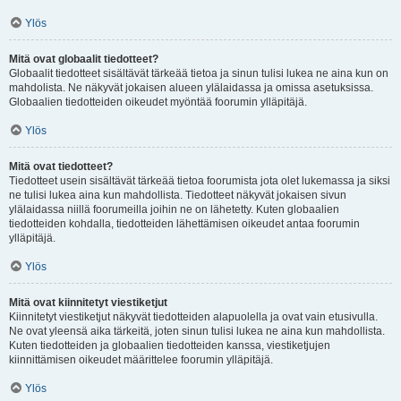
Ylös
Mitä ovat globaalit tiedotteet?
Globaalit tiedotteet sisältävät tärkeää tietoa ja sinun tulisi lukea ne aina kun on
mahdolista. Ne näkyvät jokaisen alueen ylälaidassa ja omissa asetuksissa.
Globaalien tiedotteiden oikeudet myöntää foorumin ylläpitäjä.
Ylös
Mitä ovat tiedotteet?
Tiedotteet usein sisältävät tärkeää tietoa foorumista jota olet lukemassa ja siksi
ne tulisi lukea aina kun mahdollista. Tiedotteet näkyvät jokaisen sivun
ylälaidassa niillä foorumeilla joihin ne on lähetetty. Kuten globaalien
tiedotteiden kohdalla, tiedotteiden lähettämisen oikeudet antaa foorumin
ylläpitäjä.
Ylös
Mitä ovat kiinnitetyt viestiketjut
Kiinnitetyt viestiketjut näkyvät tiedotteiden alapuolella ja ovat vain etusivulla.
Ne ovat yleensä aika tärkeitä, joten sinun tulisi lukea ne aina kun mahdollista.
Kuten tiedotteiden ja globaalien tiedotteiden kanssa, viestiketjujen
kiinnittämisen oikeudet määrittelee foorumin ylläpitäjä.
Ylös