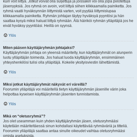
kuin voit liittyä. Jotkut voivat olla suljettuja ja joissakin voi olla jopa piilotettuja
jäsenyyksiä. Jos ryhmä on avoin, voit liittyä siihen klikkaamalla painiketta. Jos
ryhmä vaatii hyväksynnän liittymistä varten, voit pyytää liittymislupaa
klikkaamalla painiketta. Ryhmän johtajan täytyy hyväksyä pyyntösi ja hän
saattaa kysyä miksi haluat liittyä ryhmään. Älä häiriköi ryhmän ylläpitäjiä jos he
eivät hyväksy pyyntöäsi. Heillä on syynsä.
Ylös
Miten pääsen käyttäjäryhmän johtajaksi?
Käyttäjäryhmän johtaja on yleensä määritelty, kun käyttäjäryhmät on alunperin
luotu ylläpitäjän toimesta. Jos haluat luoda käyttäjäryhmän, ensimmäinen
yhteyshenkilösi tulisi olla ylläpitäjä. Kokeile yksityisviestin lähettämistä.
Ylös
Miksi jotkut käyttäjäryhmät näkyvät eri väreillä?
Foorumin ylläpitäjä voi määritellä tietyn käyttäjäryhmän jäsenille värin joka
helpottaa kyseisen käyttäjäryhmän jäsenten tunnistamista.
Ylös
Mikä on “oletusryhmä”?
Jos olet useamman kuin yhden käyttäjäryhmän jäsen, oletusryhmääsi
käytetään määriteltäessä sinun kohdallasi käytettävää ryhmäväriä ja titteliä.
Foorumin ylläpitäjä saattaa antaa sinulle oikeudet vaihtaa oletusryhmääsi
omista asetuksista.