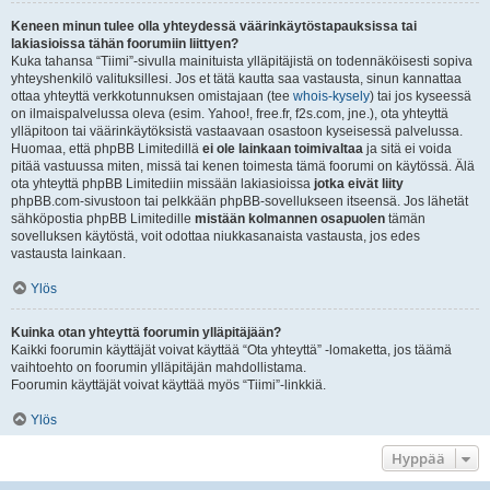
Keneen minun tulee olla yhteydessä väärinkäytöstapauksissa tai
lakiasioissa tähän foorumiin liittyen?
Kuka tahansa “Tiimi”-sivulla mainituista ylläpitäjistä on todennäköisesti sopiva
yhteyshenkilö valituksillesi. Jos et tätä kautta saa vastausta, sinun kannattaa
ottaa yhteyttä verkkotunnuksen omistajaan (tee
whois-kysely
) tai jos kyseessä
on ilmaispalvelussa oleva (esim. Yahoo!, free.fr, f2s.com, jne.), ota yhteyttä
ylläpitoon tai väärinkäytöksistä vastaavaan osastoon kyseisessä palvelussa.
Huomaa, että phpBB Limitedillä
ei ole lainkaan toimivaltaa
ja sitä ei voida
pitää vastuussa miten, missä tai kenen toimesta tämä foorumi on käytössä. Älä
ota yhteyttä phpBB Limitediin missään lakiasioissa
jotka eivät liity
phpBB.com-sivustoon tai pelkkään phpBB-sovellukseen itseensä. Jos lähetät
sähköpostia phpBB Limitedille
mistään kolmannen osapuolen
tämän
sovelluksen käytöstä, voit odottaa niukkasanaista vastausta, jos edes
vastausta lainkaan.
Ylös
Kuinka otan yhteyttä foorumin ylläpitäjään?
Kaikki foorumin käyttäjät voivat käyttää “Ota yhteyttä” -lomaketta, jos täämä
vaihtoehto on foorumin ylläpitäjän mahdollistama.
Foorumin käyttäjät voivat käyttää myös “Tiimi”-linkkiä.
Ylös
Hyppää