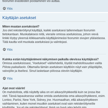
foorumin evästeiden poistaminen voi auttaa.
Ylös
Käyttäjän asetukset
Miten muutan asetuksiani?
Jos olet rekisteröitynyt käyttäjä, kaikki asetuksesi tallennetaan foorumin
tietokantaan. Muokataksesi niitä, vieraile omissa asetuksissa, johon vievä
linkki löytyy yleensä klikkaamalla käyttäjänimeäsi foorumin sivujen ylälaidassa.
Tätä kautta voit muokata asetuksiasi ja valintojasi.
Ylös
Kuinka estän käyttäjänimeni näkymisen paikalla olevissa käyttäjissä?
Omissa asetuksissasi, “Asetukset”-välilehdellä, löydät mahdollisuuden valita
Piilota paikallaolo
. Ottamalla tämän asetuksen käyttöön näyt vain ylläpitäjille,
valvojille ja itsellesi. Sinut lasketaan piilossa oleviin käyttäjiin.
Ylös
Ajat ovat väärin!
On mahdollista, että näytetty aika on eri aikavyöhykkeeltä kuin se jossa itse
olet. Tässä tapauksessa valitse omista asetuksista oma aikavyöhykkeesi, esim.
Lontoo, Pariisi, New York, Sidney, jne. Huomaathan, että aikavyöhykkeen
vaihtaminen, kuten monet muutkin asetukset ovat vain rekisteröityneille
käyttäjille. Jos et ole rekisteröitynyt, tämä on hyvä aika tehdä niin.