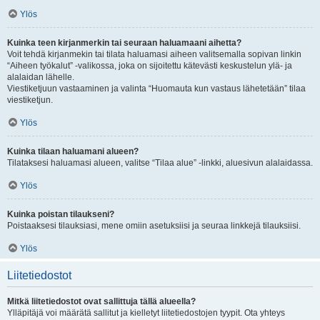
Ylös
Kuinka teen kirjanmerkin tai seuraan haluamaani aihetta?
Voit tehdä kirjanmekin tai tilata haluamasi aiheen valitsemalla sopivan linkin
“Aiheen työkalut” -valikossa, joka on sijoitettu kätevästi keskustelun ylä- ja
alalaidan lähelle.
Viestiketjuun vastaaminen ja valinta “Huomauta kun vastaus lähetetään” tilaa
viestiketjun.
Ylös
Kuinka tilaan haluamani alueen?
Tilataksesi haluamasi alueen, valitse “Tilaa alue” -linkki, aluesivun alalaidassa.
Ylös
Kuinka poistan tilaukseni?
Poistaaksesi tilauksiasi, mene omiin asetuksiisi ja seuraa linkkejä tilauksiisi.
Ylös
Liitetiedostot
Mitkä liitetiedostot ovat sallittuja tällä alueella?
Ylläpitäjä voi määrätä sallitut ja kielletyt liitetiedostojen tyypit. Ota yhteys