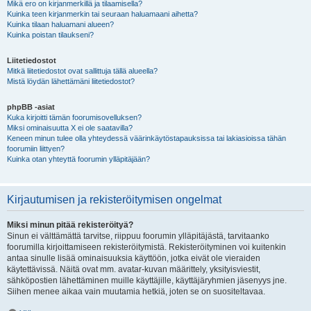
Mikä ero on kirjanmerkillä ja tilaamisella?
Kuinka teen kirjanmerkin tai seuraan haluamaani aihetta?
Kuinka tilaan haluamani alueen?
Kuinka poistan tilaukseni?
Liitetiedostot
Mitkä liitetiedostot ovat sallittuja tällä alueella?
Mistä löydän lähettämäni liitetiedostot?
phpBB -asiat
Kuka kirjoitti tämän foorumisovelluksen?
Miksi ominaisuutta X ei ole saatavilla?
Keneen minun tulee olla yhteydessä väärinkäytöstapauksissa tai lakiasioissa tähän
foorumiin liittyen?
Kuinka otan yhteyttä foorumin ylläpitäjään?
Kirjautumisen ja rekisteröitymisen ongelmat
Miksi minun pitää rekisteröityä?
Sinun ei välttämättä tarvitse, riippuu foorumin ylläpitäjästä, tarvitaanko
foorumilla kirjoittamiseen rekisteröitymistä. Rekisteröityminen voi kuitenkin
antaa sinulle lisää ominaisuuksia käyttöön, jotka eivät ole vieraiden
käytettävissä. Näitä ovat mm. avatar-kuvan määrittely, yksityisviestit,
sähköpostien lähettäminen muille käyttäjille, käyttäjäryhmien jäsenyys jne.
Siihen menee aikaa vain muutamia hetkiä, joten se on suositeltavaa.