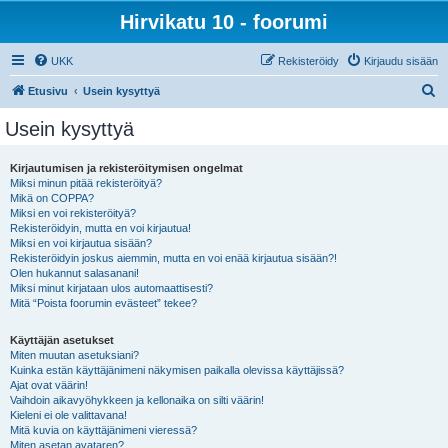
Hirvikatu 10 - foorumi
UKK
Rekisteröidy
Kirjaudu sisään
E
Etusivu
Usein kysyttyä
t
Usein kysyttyä
s
i
Kirjautumisen ja rekisteröitymisen ongelmat
Miksi minun pitää rekisteröityä?
Mikä on COPPA?
Miksi en voi rekisteröityä?
Rekisteröidyin, mutta en voi kirjautua!
Miksi en voi kirjautua sisään?
Rekisteröidyin joskus aiemmin, mutta en voi enää kirjautua sisään?!
Olen hukannut salasanani!
Miksi minut kirjataan ulos automaattisesti?
Mitä “Poista foorumin evästeet” tekee?
Käyttäjän asetukset
Miten muutan asetuksiani?
Kuinka estän käyttäjänimeni näkymisen paikalla olevissa käyttäjissä?
Ajat ovat väärin!
Vaihdoin aikavyöhykkeen ja kellonaika on silti väärin!
Kieleni ei ole valittavana!
Mitä kuvia on käyttäjänimeni vieressä?
Miten asetan avataren?