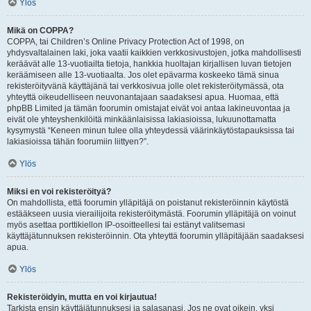
Ylös
Mikä on COPPA?
COPPA, tai Children’s Online Privacy Protection Act of 1998, on
yhdysvaltalainen laki, joka vaatii kaikkien verkkosivustojen, jotka mahdollisesti
keräävät alle 13-vuotiailta tietoja, hankkia huoltajan kirjallisen luvan tietojen
keräämiseen alle 13-vuotiaalta. Jos olet epävarma koskeeko tämä sinua
rekisteröityvänä käyttäjänä tai verkkosivua jolle olet rekisteröitymässä, ota
yhteyttä oikeudelliseen neuvonantajaan saadaksesi apua. Huomaa, että
phpBB Limited ja tämän foorumin omistajat eivät voi antaa lakineuvontaa ja
eivät ole yhteyshenkilöitä minkäänlaisissa lakiasioissa, lukuunottamatta
kysymystä “Keneen minun tulee olla yhteydessä väärinkäytöstapauksissa tai
lakiasioissa tähän foorumiin liittyen?”.
Ylös
Miksi en voi rekisteröityä?
On mahdollista, että foorumin ylläpitäjä on poistanut rekisteröinnin käytöstä
estääkseen uusia vierailijoita rekisteröitymästä. Foorumin ylläpitäjä on voinut
myös asettaa porttikiellon IP-osoitteellesi tai estänyt valitsemasi
käyttäjätunnuksen rekisteröinnin. Ota yhteyttä foorumin ylläpitäjään saadaksesi
apua.
Ylös
Rekisteröidyin, mutta en voi kirjautua!
Tarkista ensin käyttäjätunnuksesi ja salasanasi. Jos ne ovat oikein, yksi