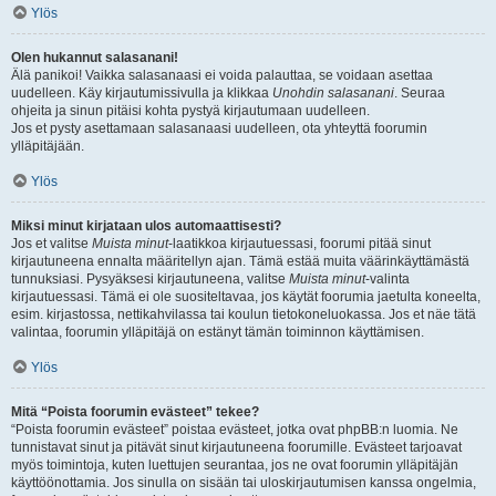
Ylös
Olen hukannut salasanani!
Älä panikoi! Vaikka salasanaasi ei voida palauttaa, se voidaan asettaa
uudelleen. Käy kirjautumissivulla ja klikkaa
Unohdin salasanani
. Seuraa
ohjeita ja sinun pitäisi kohta pystyä kirjautumaan uudelleen.
Jos et pysty asettamaan salasanaasi uudelleen, ota yhteyttä foorumin
ylläpitäjään.
Ylös
Miksi minut kirjataan ulos automaattisesti?
Jos et valitse
Muista minut
-laatikkoa kirjautuessasi, foorumi pitää sinut
kirjautuneena ennalta määritellyn ajan. Tämä estää muita väärinkäyttämästä
tunnuksiasi. Pysyäksesi kirjautuneena, valitse
Muista minut
-valinta
kirjautuessasi. Tämä ei ole suositeltavaa, jos käytät foorumia jaetulta koneelta,
esim. kirjastossa, nettikahvilassa tai koulun tietokoneluokassa. Jos et näe tätä
valintaa, foorumin ylläpitäjä on estänyt tämän toiminnon käyttämisen.
Ylös
Mitä “Poista foorumin evästeet” tekee?
“Poista foorumin evästeet” poistaa evästeet, jotka ovat phpBB:n luomia. Ne
tunnistavat sinut ja pitävät sinut kirjautuneena foorumille. Evästeet tarjoavat
myös toimintoja, kuten luettujen seurantaa, jos ne ovat foorumin ylläpitäjän
käyttöönottamia. Jos sinulla on sisään tai uloskirjautumisen kanssa ongelmia,