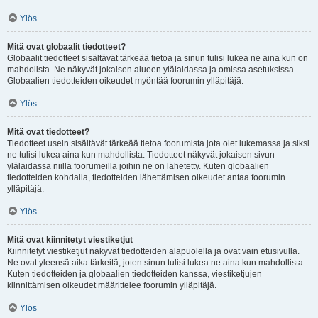
Ylös
Mitä ovat globaalit tiedotteet?
Globaalit tiedotteet sisältävät tärkeää tietoa ja sinun tulisi lukea ne aina kun on
mahdolista. Ne näkyvät jokaisen alueen ylälaidassa ja omissa asetuksissa.
Globaalien tiedotteiden oikeudet myöntää foorumin ylläpitäjä.
Ylös
Mitä ovat tiedotteet?
Tiedotteet usein sisältävät tärkeää tietoa foorumista jota olet lukemassa ja siksi
ne tulisi lukea aina kun mahdollista. Tiedotteet näkyvät jokaisen sivun
ylälaidassa niillä foorumeilla joihin ne on lähetetty. Kuten globaalien
tiedotteiden kohdalla, tiedotteiden lähettämisen oikeudet antaa foorumin
ylläpitäjä.
Ylös
Mitä ovat kiinnitetyt viestiketjut
Kiinnitetyt viestiketjut näkyvät tiedotteiden alapuolella ja ovat vain etusivulla.
Ne ovat yleensä aika tärkeitä, joten sinun tulisi lukea ne aina kun mahdollista.
Kuten tiedotteiden ja globaalien tiedotteiden kanssa, viestiketjujen
kiinnittämisen oikeudet määrittelee foorumin ylläpitäjä.
Ylös