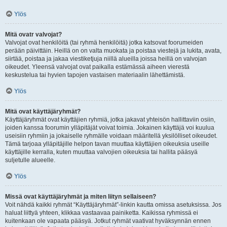
Ylös
Mitä ovatr valvojat?
Valvojat ovat henkilöitä (tai ryhmä henkilöitä) jotka katsovat foorumeiden
perään päivittäin. Heillä on on valta muokata ja poistaa viestejä ja lukita, avata,
siirtää, poistaa ja jakaa viestiketjuja niillä alueilla joissa heillä on valvojan
oikeudet. Yleensä valvojat ovat paikalla estämässä aiheen vierestä
keskustelua tai hyvien tapojen vastaisen materiaalin lähettämistä.
Ylös
Mitä ovat käyttäjäryhmät?
Käyttäjäryhmät ovat käyttäjien ryhmiä, jotka jakavat yhteisön hallittaviin osiin,
joiden kanssa foorumin ylläpitäjät voivat toimia. Jokainen käyttäjä voi kuulua
useisiin ryhmiin ja jokaiselle ryhmälle voidaan määritellä yksilölliset oikeudet.
Tämä tarjoaa ylläpitäjille helpon tavan muuttaa käyttäjien oikeuksia useille
käyttäjille kerralla, kuten muuttaa valvojien oikeuksia tai hallita pääsyä
suljetulle alueelle.
Ylös
Missä ovat käyttäjäryhmät ja miten liityn sellaiseen?
Voit nähdä kaikki ryhmät “Käyttäjäryhmät”-linkin kautta omissa asetuksissa. Jos
haluat liittyä yhteen, klikkaa vastaavaa painiketta. Kaikissa ryhmissä ei
kuitenkaan ole vapaata pääsyä. Jotkut ryhmät vaativat hyväksynnän ennen