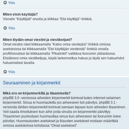
Ylös
Miten etsin käyttäjiä?
Vieraile “Käyttäjät”-sivulla ja klikkaa “Etsi käyttäjä”-linkkiä.
Ylös
Miten löydän omat viestini ja viestiketjuni?
Omat viestisi näet klikkaamalla “Katso omia viestejäsi”-linkkiä omissa
asetuksissa tai klikkaamalla “Etsi käyttäjän viesteistä”-linkkiä omalla
profiilisivullasi tai klikkaamalla “Pikalinkit”-valikkoa foorumin ylälaidassa.
Etsiäksesi omia viestiketjuja, käytä tarkennettua hakua ja täytä sen hakuehdot
haluamallasi tavalla.
Ylös
Seuraaminen ja kirjanmerkit
Mikä ero on kirjanmerkillä ja tilaamisella?
phpBB 3.0 -versiossa aiheiden kirjanmerkit toimivat kuten internet-selaimen
kirjanmerkit. Sinua ei huomautettu jos aiheeseen tuli päivitys. phpBB 3.1 -
versiosta lähtien kirjanmerkit toimivat samaan tapaan kuin aiheiden tilaaminen.
Voit saada ilmoituksen kun aihe josta sinulla on kirjanmerkki päivittyy.
Tilaaminen puolestaan huomauttaa sinua kun aiheeseen tai foorumiin tulee
päivitys. Huomautusten asetukset ja tilausten asetukset voidaan määrittää
omissa asetuksissa kohdassa “Omat asetukset”.