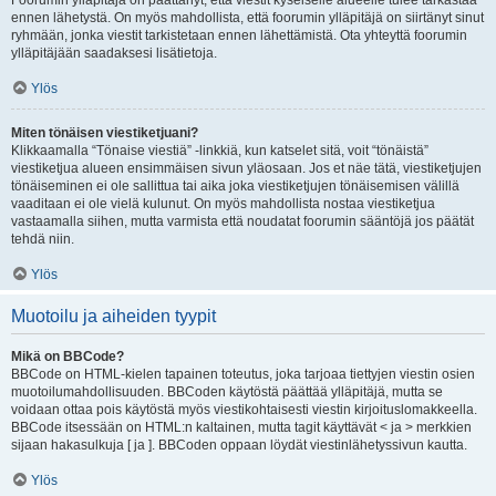
Foorumin ylläpitäjä on päättänyt, että viestit kyseiselle alueelle tulee tarkastaa
ennen lähetystä. On myös mahdollista, että foorumin ylläpitäjä on siirtänyt sinut
ryhmään, jonka viestit tarkistetaan ennen lähettämistä. Ota yhteyttä foorumin
ylläpitäjään saadaksesi lisätietoja.
Ylös
Miten tönäisen viestiketjuani?
Klikkaamalla “Tönaise viestiä” -linkkiä, kun katselet sitä, voit “tönäistä”
viestiketjua alueen ensimmäisen sivun yläosaan. Jos et näe tätä, viestiketjujen
tönäiseminen ei ole sallittua tai aika joka viestiketjujen tönäisemisen välillä
vaaditaan ei ole vielä kulunut. On myös mahdollista nostaa viestiketjua
vastaamalla siihen, mutta varmista että noudatat foorumin sääntöjä jos päätät
tehdä niin.
Ylös
Muotoilu ja aiheiden tyypit
Mikä on BBCode?
BBCode on HTML-kielen tapainen toteutus, joka tarjoaa tiettyjen viestin osien
muotoilumahdollisuuden. BBCoden käytöstä päättää ylläpitäjä, mutta se
voidaan ottaa pois käytöstä myös viestikohtaisesti viestin kirjoituslomakkeella.
BBCode itsessään on HTML:n kaltainen, mutta tagit käyttävät < ja > merkkien
sijaan hakasulkuja [ ja ]. BBCoden oppaan löydät viestinlähetyssivun kautta.
Ylös