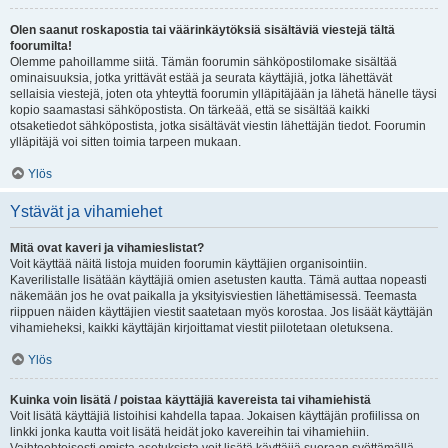
Olen saanut roskapostia tai väärinkäytöksiä sisältäviä viestejä tältä
foorumilta!
Olemme pahoillamme siitä. Tämän foorumin sähköpostilomake sisältää
ominaisuuksia, jotka yrittävät estää ja seurata käyttäjiä, jotka lähettävät
sellaisia viestejä, joten ota yhteyttä foorumin ylläpitäjään ja lähetä hänelle täysi
kopio saamastasi sähköpostista. On tärkeää, että se sisältää kaikki
otsaketiedot sähköpostista, jotka sisältävät viestin lähettäjän tiedot. Foorumin
ylläpitäjä voi sitten toimia tarpeen mukaan.
Ylös
Ystävät ja vihamiehet
Mitä ovat kaveri ja vihamieslistat?
Voit käyttää näitä listoja muiden foorumin käyttäjien organisointiin.
Kaverilistalle lisätään käyttäjiä omien asetusten kautta. Tämä auttaa nopeasti
näkemään jos he ovat paikalla ja yksityisviestien lähettämisessä. Teemasta
riippuen näiden käyttäjien viestit saatetaan myös korostaa. Jos lisäät käyttäjän
vihamieheksi, kaikki käyttäjän kirjoittamat viestit piilotetaan oletuksena.
Ylös
Kuinka voin lisätä / poistaa käyttäjiä kavereista tai vihamiehistä
Voit lisätä käyttäjiä listoihisi kahdella tapaa. Jokaisen käyttäjän profiilissa on
linkki jonka kautta voit lisätä heidät joko kavereihin tai vihamiehiin.