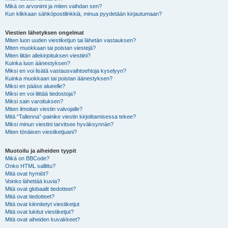
Mikä on arvonimi ja miten vaihdan sen?
Kun klikkaan sähköpostilinkkiä, minua pyydetään kirjautumaan?
Viestien lähetyksen ongelmat
Miten luon uuden viestiketjun tai lähetän vastauksen?
Miten muokkaan tai poistan viestejä?
Miten liitän allekirjoituksen viestiini?
Kuinka luon äänestyksen?
Miksi en voi lisätä vastausvaihtoehtoja kyselyyn?
Kuinka muokkaan tai poistan äänestyksen?
Miksi en pääse alueelle?
Miksi en voi liittää tiedostoja?
Miksi sain varoituksen?
Miten ilmoitan viestin valvojalle?
Mitä “Tallenna”-painike viestin kirjoittamisessa tekee?
Miksi minun viestini tarvitsee hyväksynnän?
Miten tönäisen viestiketjuani?
Muotoilu ja aiheiden tyypit
Mikä on BBCode?
Onko HTML sallittu?
Mitä ovat hymiöt?
Voinko lähettää kuvia?
Mitä ovat globaalit tiedotteet?
Mitä ovat tiedotteet?
Mitä ovat kiinnitetyt viestiketjut
Mitä ovat lukitut viestiketjut?
Mitä ovat aiheiden kuvakkeet?