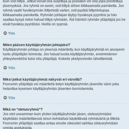
kuin voit liittyä. Jotkut voivat olla suljettuja ja joissakin voi olla jopa piilotettuja
jäsenyyksiä. Jos ryhmä on avoin, voit liittyä siihen klikkaamalla painiketta. Jos
ryhmä vaatii hyväksynnän liittymistä varten, voit pyytää liittymislupaa
klikkaamalla painiketta. Ryhmän johtajan täytyy hyväksyä pyyntösi ja hän
saattaa kysyä miksi haluat liittyä ryhmään. Älä häiriköi ryhmän ylläpitäjiä jos he
eivät hyväksy pyyntöäsi. Heillä on syynsä.
Ylös
Miten pääsen käyttäjäryhmän johtajaksi?
Käyttäjäryhmän johtaja on yleensä määritelty, kun käyttäjäryhmät on alunperin
luotu ylläpitäjän toimesta. Jos haluat luoda käyttäjäryhmän, ensimmäinen
yhteyshenkilösi tulisi olla ylläpitäjä. Kokeile yksityisviestin lähettämistä.
Ylös
Miksi jotkut käyttäjäryhmät näkyvät eri väreillä?
Foorumin ylläpitäjä voi määritellä tietyn käyttäjäryhmän jäsenille värin joka
helpottaa kyseisen käyttäjäryhmän jäsenten tunnistamista.
Ylös
Mikä on “oletusryhmä”?
Jos olet useamman kuin yhden käyttäjäryhmän jäsen, oletusryhmääsi
käytetään määriteltäessä sinun kohdallasi käytettävää ryhmäväriä ja titteliä.
Foorumin ylläpitäjä saattaa antaa sinulle oikeudet vaihtaa oletusryhmääsi
omista asetuksista.