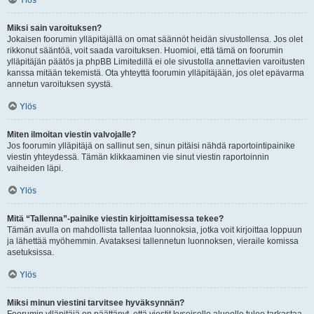
Ylös
Miksi sain varoituksen?
Jokaisen foorumin ylläpitäjällä on omat säännöt heidän sivustollensa. Jos olet
rikkonut sääntöä, voit saada varoituksen. Huomioi, että tämä on foorumin
ylläpitäjän päätös ja phpBB Limitedillä ei ole sivustolla annettavien varoitusten
kanssa mitään tekemistä. Ota yhteyttä foorumin ylläpitäjään, jos olet epävarma
annetun varoituksen syystä.
Ylös
Miten ilmoitan viestin valvojalle?
Jos foorumin ylläpitäjä on sallinut sen, sinun pitäisi nähdä raportointipainike
viestin yhteydessä. Tämän klikkaaminen vie sinut viestin raportoinnin
vaiheiden läpi.
Ylös
Mitä “Tallenna”-painike viestin kirjoittamisessa tekee?
Tämän avulla on mahdollista tallentaa luonnoksia, jotka voit kirjoittaa loppuun
ja lähettää myöhemmin. Avataksesi tallennetun luonnoksen, vieraile komissa
asetuksissa.
Ylös
Miksi minun viestini tarvitsee hyväksynnän?