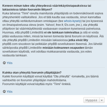
Keneen minun tulee olla yhteydessä väärinkäytöstapauksissa tai
lakiasioissa tähän foorumiin liittyen?
Kuka tahansa “Tiimi”-sivulla mainituista ylläpitäjistä on todennäköisesti sopiva
yhteyshenkilö valituksillesi. Jos et tätä kautta saa vastausta, sinun kannattaa
ottaa yhteyttä verkkotunnuksen omistajaan (tee
whois-kysely
) tai jos kyseessä
on ilmaispalvelussa oleva (esim. Yahoo!, free.fr, f2s.com, jne.), ota yhteyttä
ylläpitoon tai väärinkäytöksistä vastaavaan osastoon kyseisessä palvelussa.
Huomaa, että phpBB Limitedillä
ei ole lainkaan toimivaltaa
ja sitä ei voida
pitää vastuussa miten, missä tai kenen toimesta tämä foorumi on käytössä. Älä
ota yhteyttä phpBB Limitediin missään lakiasioissa
jotka eivät liity
phpBB.com-sivustoon tai pelkkään phpBB-sovellukseen itseensä. Jos lähetät
sähköpostia phpBB Limitedille
mistään kolmannen osapuolen
tämän
sovelluksen käytöstä, voit odottaa niukkasanaista vastausta, jos edes
vastausta lainkaan.
Ylös
Kuinka otan yhteyttä foorumin ylläpitäjään?
Kaikki foorumin käyttäjät voivat käyttää “Ota yhteyttä” -lomaketta, jos täämä
vaihtoehto on foorumin ylläpitäjän mahdollistama.
Foorumin käyttäjät voivat käyttää myös “Tiimi”-linkkiä.
Ylös
Hyppää