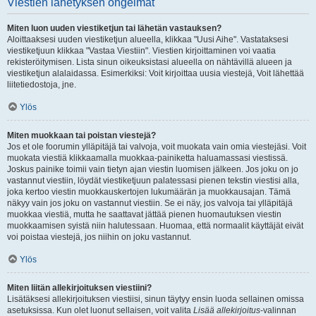
Viestien lähetyksen ongelmat
Miten luon uuden viestiketjun tai lähetän vastauksen?
Aloittaaksesi uuden viestiketjun alueella, klikkaa "Uusi Aihe". Vastataksesi
viestiketjuun klikkaa "Vastaa Viestiin". Viestien kirjoittaminen voi vaatia
rekisteröitymisen. Lista sinun oikeuksistasi alueella on nähtävillä alueen ja
viestiketjun alalaidassa. Esimerkiksi: Voit kirjoittaa uusia viestejä, Voit lähettää
liitetiedostoja, jne.
Ylös
Miten muokkaan tai poistan viestejä?
Jos et ole foorumin ylläpitäjä tai valvoja, voit muokata vain omia viestejäsi. Voit
muokata viestiä klikkaamalla muokkaa-painiketta haluamassasi viestissä.
Joskus painike toimii vain tietyn ajan viestin luomisen jälkeen. Jos joku on jo
vastannut viestiin, löydät viestiketjuun palatessasi pienen tekstin viestisi alla,
joka kertoo viestin muokkauskertojen lukumäärän ja muokkausajan. Tämä
näkyy vain jos joku on vastannut viestiin. Se ei näy, jos valvoja tai ylläpitäjä
muokkaa viestiä, mutta he saattavat jättää pienen huomautuksen viestin
muokkaamisen syistä niin halutessaan. Huomaa, että normaalit käyttäjät eivät
voi poistaa viestejä, jos niihin on joku vastannut.
Ylös
Miten liitän allekirjoituksen viestiini?
Lisätäksesi allekirjoituksen viestiisi, sinun täytyy ensin luoda sellainen omissa
asetuksissa. Kun olet luonut sellaisen, voit valita
Lisää allekirjoitus
-valinnan