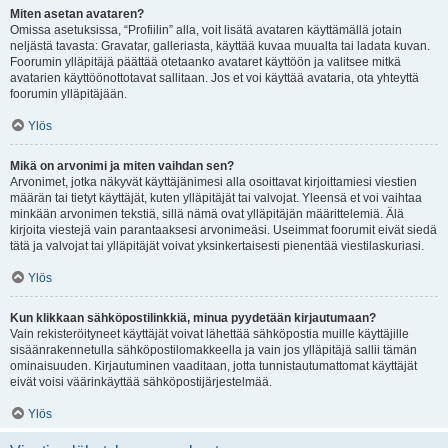
Miten asetan avataren?
Omissa asetuksissa, “Profiilin” alla, voit lisätä avataren käyttämällä jotain
neljästä tavasta: Gravatar, galleriasta, käyttää kuvaa muualta tai ladata kuvan.
Foorumin ylläpitäjä päättää otetaanko avataret käyttöön ja valitsee mitkä
avatarien käyttöönottotavat sallitaan. Jos et voi käyttää avataria, ota yhteyttä
foorumin ylläpitäjään.
Ylös
Mikä on arvonimi ja miten vaihdan sen?
Arvonimet, jotka näkyvät käyttäjänimesi alla osoittavat kirjoittamiesi viestien
määrän tai tietyt käyttäjät, kuten ylläpitäjät tai valvojat. Yleensä et voi vaihtaa
minkään arvonimen tekstiä, sillä nämä ovat ylläpitäjän määrittelemiä. Älä
kirjoita viestejä vain parantaaksesi arvonimeäsi. Useimmat foorumit eivät siedä
tätä ja valvojat tai ylläpitäjät voivat yksinkertaisesti pienentää viestilaskuriasi.
Ylös
Kun klikkaan sähköpostilinkkiä, minua pyydetään kirjautumaan?
Vain rekisteröityneet käyttäjät voivat lähettää sähköpostia muille käyttäjille
sisäänrakennetulla sähköpostilomakkeella ja vain jos ylläpitäjä sallii tämän
ominaisuuden. Kirjautuminen vaaditaan, jotta tunnistautumattomat käyttäjät
eivät voisi väärinkäyttää sähköpostijärjestelmää.
Ylös