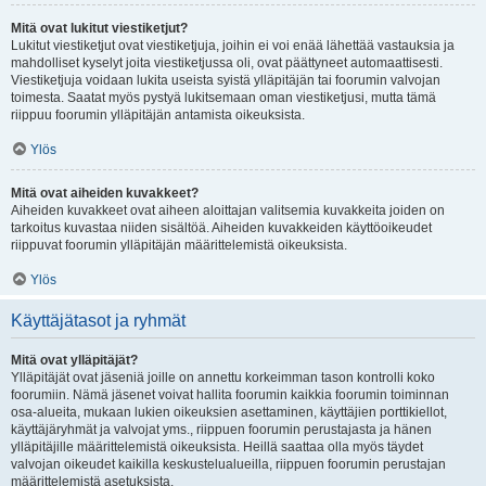
Mitä ovat lukitut viestiketjut?
Lukitut viestiketjut ovat viestiketjuja, joihin ei voi enää lähettää vastauksia ja
mahdolliset kyselyt joita viestiketjussa oli, ovat päättyneet automaattisesti.
Viestiketjuja voidaan lukita useista syistä ylläpitäjän tai foorumin valvojan
toimesta. Saatat myös pystyä lukitsemaan oman viestiketjusi, mutta tämä
riippuu foorumin ylläpitäjän antamista oikeuksista.
Ylös
Mitä ovat aiheiden kuvakkeet?
Aiheiden kuvakkeet ovat aiheen aloittajan valitsemia kuvakkeita joiden on
tarkoitus kuvastaa niiden sisältöä. Aiheiden kuvakkeiden käyttöoikeudet
riippuvat foorumin ylläpitäjän määrittelemistä oikeuksista.
Ylös
Käyttäjätasot ja ryhmät
Mitä ovat ylläpitäjät?
Ylläpitäjät ovat jäseniä joille on annettu korkeimman tason kontrolli koko
foorumiin. Nämä jäsenet voivat hallita foorumin kaikkia foorumin toiminnan
osa-alueita, mukaan lukien oikeuksien asettaminen, käyttäjien porttikiellot,
käyttäjäryhmät ja valvojat yms., riippuen foorumin perustajasta ja hänen
ylläpitäjille määrittelemistä oikeuksista. Heillä saattaa olla myös täydet
valvojan oikeudet kaikilla keskustelualueilla, riippuen foorumin perustajan
määrittelemistä asetuksista.