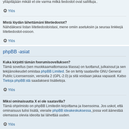
ylläpitäjään mikäli et ole varma mitkä tiedostot ovat sallittuja..
Ylös
Mistä löydän lähettämäni liitetiedostot?
Nähdäksesi listan liitetiedostoistasi, mene omiin asetuksiin ja seuraa linkkejä
liitetiedostot-osioon.
Ylös
phpBB -asiat
Kuka kirjoitti tämän foorumisovelluksen?
Tämä sovellus (sen muokkaamattomassa tilassa) on tuottanut, julkaissut ja sen
tekijänoikeudet omistaa
phpBB Limited
. Se on tehty saataville GNU General
Public Licensenssin, versiolla 2 (GPL-2.0) ja sitä voidaan jakaa vapaasti. Katso
Tietoja phpBB:stä
saadaksesi lisätietoja.
Ylös
Miksi ominaisuutta X ei ole saatavilla?
Tämä ohjelmisto on phpBB Limitedin kirjoittama ja lisensoima. Jos uskot, että
ominaisuus tulisi lisätä, vieraile
phpBB ideakeskuksessa
, jossa voit äänestää
olemassa olevia ideoita tai lähettää uuden.
Ylös