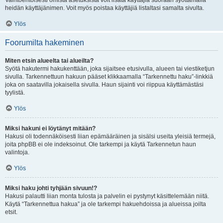
Vaihtoehtoisesti omista asetuksista voit lisätä käyttäjiä suoraan syöttämällä
heidän käyttäjänimen. Voit myös poistaa käyttäjiä listaltasi samalta sivulta.
Ylös
Foorumilta hakeminen
Miten etsin alueelta tai alueilta?
Syötä hakutermi hakukenttään, joka sijaitsee etusivulla, alueen tai viestiketjun
sivulla. Tarkennettuun hakuun pääset klikkaamalla “Tarkennettu haku”-linkkiä
joka on saatavilla jokaisella sivulla. Haun sijainti voi riippua käyttämästäsi
tyylistä.
Ylös
Miksi hakuni ei löytänyt mitään?
Hakusi oli todennäköisesti liian epämääräinen ja sisälsi useita yleisiä termejä,
joita phpBB ei ole indeksoinut. Ole tarkempi ja käytä Tarkennetun haun
valintoja.
Ylös
Miksi haku johti tyhjään sivuun!?
Hakusi palautti liian monta tulosta ja palvelin ei pystynyt käsittelemään niitä.
Käytä “Tarkennettua hakua” ja ole tarkempi hakuehdoissa ja alueissa joilta
etsit.