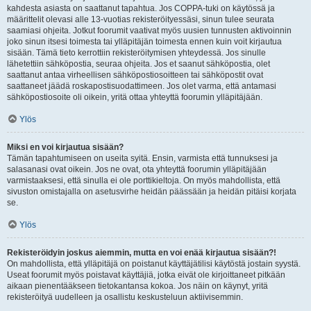
kahdesta asiasta on saattanut tapahtua. Jos COPPA-tuki on käytössä ja
määrittelit olevasi alle 13-vuotias rekisteröityessäsi, sinun tulee seurata
saamiasi ohjeita. Jotkut foorumit vaativat myös uusien tunnusten aktivoinnin
joko sinun itsesi toimesta tai ylläpitäjän toimesta ennen kuin voit kirjautua
sisään. Tämä tieto kerrottiin rekisteröitymisen yhteydessä. Jos sinulle
lähetettiin sähköpostia, seuraa ohjeita. Jos et saanut sähköpostia, olet
saattanut antaa virheellisen sähköpostiosoitteen tai sähköpostit ovat
saattaneet jäädä roskapostisuodattimeen. Jos olet varma, että antamasi
sähköpostiosoite oli oikein, yritä ottaa yhteyttä foorumin ylläpitäjään.
Ylös
Miksi en voi kirjautua sisään?
Tämän tapahtumiseen on useita syitä. Ensin, varmista että tunnuksesi ja
salasanasi ovat oikein. Jos ne ovat, ota yhteyttä foorumin ylläpitäjään
varmistaaksesi, että sinulla ei ole porttikieltoja. On myös mahdollista, että
sivuston omistajalla on asetusvirhe heidän päässään ja heidän pitäisi korjata
se.
Ylös
Rekisteröidyin joskus aiemmin, mutta en voi enää kirjautua sisään?!
On mahdollista, että ylläpitäjä on poistanut käyttäjätilisi käytöstä jostain syystä.
Useat foorumit myös poistavat käyttäjiä, jotka eivät ole kirjoittaneet pitkään
aikaan pienentääkseen tietokantansa kokoa. Jos näin on käynyt, yritä
rekisteröityä uudelleen ja osallistu keskusteluun aktiivisemmin.