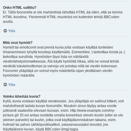
Onko HTML sallittu?
Ei. Tällä foorumilla ei ole mahdollista lähettää HTML:ää siten, että se toimisi
HTML-koodina. Yleisimmät HTML-muotoilut voi kuitenkin tehdä BBCoden
avulla.
Ylös
Mitä ovat hymiöt?
Hymiöt tai emoticonit ovat pieniä kuvia joita voidaan käyttää tunteiden
ilmaisemiseen lyhyitä koodeja käyttämällä. Esimerkiksi :) tarkoittaa iloista ja :(
tarkoittaa surullista. Hymiöiden täysi lista on nähtävillä
viestinlähetyslomakkeessa. Älä käytä hymiöitä liikaa, sillä ne voivat tehdä
viestistä lukukelvottoman ja valvoja voi poistaa niitä tai viestin kokonaan.
Foorumin ylläpitäjä on voinut myös määritellä rajan yksittäisen viestin
hymiöiden määrälle.
Ylös
Voinko lähettää kuvia?
Kyllä, kuvia voidaan käyttää viesteissäsi. Jos ylläpitäjä on sallinut liitteet, voit
mahdollisesti ladata kuvan foorumille. Muutoin sinun täytyy antaa osoite
julkisesti saatavilla olevaan kuvaan, esim. http://www.example.com/my-
picture.gif. Et voi antaa osoitetta omalla koneellasi oleviin kuviin (ellei se ole
yleinen palvelin) tai kuviin, jotka ovat käyttäjätunnistuksen takana, esim.
hotmail tai yahoo sähköpostilaatikot, salasanasuojatut sivustot, jne.
Näyttääksesi kuvan, käytä BBCoden [img]-tagia.