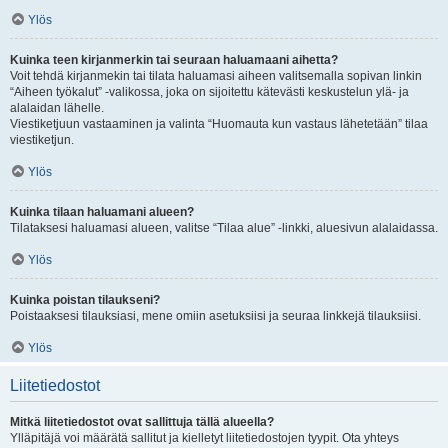
Ylös
Kuinka teen kirjanmerkin tai seuraan haluamaani aihetta?
Voit tehdä kirjanmekin tai tilata haluamasi aiheen valitsemalla sopivan linkin
“Aiheen työkalut” -valikossa, joka on sijoitettu kätevästi keskustelun ylä- ja
alalaidan lähelle.
Viestiketjuun vastaaminen ja valinta “Huomauta kun vastaus lähetetään” tilaa
viestiketjun.
Ylös
Kuinka tilaan haluamani alueen?
Tilataksesi haluamasi alueen, valitse “Tilaa alue” -linkki, aluesivun alalaidassa.
Ylös
Kuinka poistan tilaukseni?
Poistaaksesi tilauksiasi, mene omiin asetuksiisi ja seuraa linkkejä tilauksiisi.
Ylös
Liitetiedostot
Mitkä liitetiedostot ovat sallittuja tällä alueella?
Ylläpitäjä voi määrätä sallitut ja kielletyt liitetiedostojen tyypit. Ota yhteys