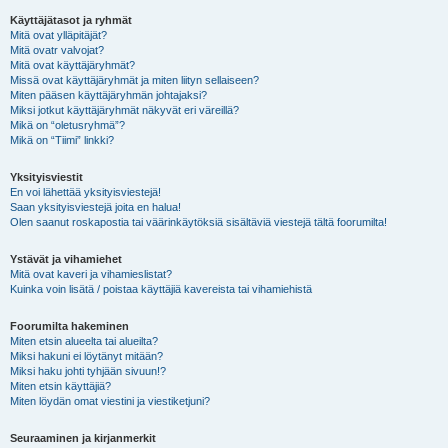
Käyttäjätasot ja ryhmät
Mitä ovat ylläpitäjät?
Mitä ovatr valvojat?
Mitä ovat käyttäjäryhmät?
Missä ovat käyttäjäryhmät ja miten liityn sellaiseen?
Miten pääsen käyttäjäryhmän johtajaksi?
Miksi jotkut käyttäjäryhmät näkyvät eri väreillä?
Mikä on “oletusryhmä”?
Mikä on “Tiimi” linkki?
Yksityisviestit
En voi lähettää yksityisviestejä!
Saan yksityisviestejä joita en halua!
Olen saanut roskapostia tai väärinkäytöksiä sisältäviä viestejä tältä foorumilta!
Ystävät ja vihamiehet
Mitä ovat kaveri ja vihamieslistat?
Kuinka voin lisätä / poistaa käyttäjiä kavereista tai vihamiehistä
Foorumilta hakeminen
Miten etsin alueelta tai alueilta?
Miksi hakuni ei löytänyt mitään?
Miksi haku johti tyhjään sivuun!?
Miten etsin käyttäjiä?
Miten löydän omat viestini ja viestiketjuni?
Seuraaminen ja kirjanmerkit