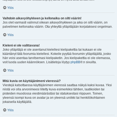
Ylös
Vaihdoin aikavyöhykkeen ja kellonaika on silti väärin!
Jos olet varmasti valinnut oikean aikavyöhykkeen ja aika on silti väärin, on
palvelimen kellonaika väärin. Ota yhteyttä ylläpitäjään korjataksesi ongelman.
Ylös
Kieleni ei ole valittavana!
Joko ylläpitäjä ei ole asentanut kielellesi kielipakettia tai kukaan ei ole
kääntänyt tätä foorumia kielellesi. Kokeile pyytää foorumin ylläpitäjältä, josko
hän voisi asentaa tarvitsemasi kielipaketin. Jos kielipakettia ei ole olemassa,
voit luoda uuden käännöksen. Lisätietoja löytyy
phpBB
®:n sivuilta.
Ylös
Mitä kuvia on käyttäjänimeni vieressä?
Viestejä katsottaessa käyttäjänimen vieressä saattaa näkyä kaksi kuvaa. Yksi
niistä voi olla arvonimeesi liitetty kuva esimerkiksi tähtien, laatikoiden tai
pisteiden muodossa viestimäärästäsi tai statuksestasi riippuen. Toinen,
yleensä isompi kuva on avatar ja on yleensä uniikki tai henkilökohtainen
jokaisella käyttäjällä.
Ylös