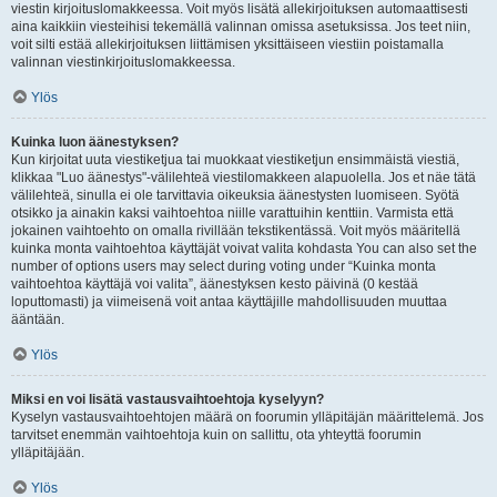
viestin kirjoituslomakkeessa. Voit myös lisätä allekirjoituksen automaattisesti
aina kaikkiin viesteihisi tekemällä valinnan omissa asetuksissa. Jos teet niin,
voit silti estää allekirjoituksen liittämisen yksittäiseen viestiin poistamalla
valinnan viestinkirjoituslomakkeessa.
Ylös
Kuinka luon äänestyksen?
Kun kirjoitat uuta viestiketjua tai muokkaat viestiketjun ensimmäistä viestiä,
klikkaa "Luo äänestys"-välilehteä viestilomakkeen alapuolella. Jos et näe tätä
välilehteä, sinulla ei ole tarvittavia oikeuksia äänestysten luomiseen. Syötä
otsikko ja ainakin kaksi vaihtoehtoa niille varattuihin kenttiin. Varmista että
jokainen vaihtoehto on omalla rivillään tekstikentässä. Voit myös määritellä
kuinka monta vaihtoehtoa käyttäjät voivat valita kohdasta You can also set the
number of options users may select during voting under “Kuinka monta
vaihtoehtoa käyttäjä voi valita”, äänestyksen kesto päivinä (0 kestää
loputtomasti) ja viimeisenä voit antaa käyttäjille mahdollisuuden muuttaa
ääntään.
Ylös
Miksi en voi lisätä vastausvaihtoehtoja kyselyyn?
Kyselyn vastausvaihtoehtojen määrä on foorumin ylläpitäjän määrittelemä. Jos
tarvitset enemmän vaihtoehtoja kuin on sallittu, ota yhteyttä foorumin
ylläpitäjään.
Ylös