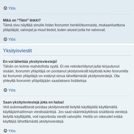
Ylös
Mikä on “Tiimi” linkki?
Tämä sivu näyttää sinulle listan foorumin henkilökunnasta, mukaanluettuna
ylläpitäjät, valvojat ja muut tiedot, kuten alueet joita he valvovat.
Ylös
Yksityisviestit
En voi lähettää yksityisviestejä!
Tähän on kolme mahdollista syytä. Et ole rekisteröitynyt ja/tai kirjautunut
sisään, foorumin ylläpitäjä on poistanut yksityisviestit käytöstä koko foorumilta
tai foorumin ylläpitäjä on estänyt sinua lähettämästä yksityisviestejä. Ota
yhteyttä foorumin ylläpitäjään saadaksesi lisätietoja.
Ylös
Saan yksityisviestejä joita en halua!
Voit automaattisesti poistaa yksityisviestit tietyltä käyttäjältä käyttämällä
käyttäjänhallinnan viestisääntöjä. Jos saat väärinkäytöksiä sisältäviä viestejä
tietyltä käyttäjältä, voit raportoida viestit valvojille. Heillä on oikeudet estää
käyttäjiä lähettämästä yksityisviestejä.
Ylös