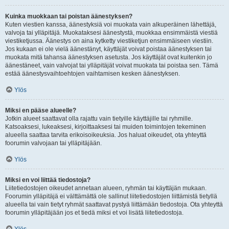
Kuinka muokkaan tai poistan äänestyksen?
Kuten viestien kanssa, äänestyksiä voi muokata vain alkuperäinen lähettäjä,
valvoja tai ylläpitäjä. Muokataksesi äänestystä, muokkaa ensimmäistä viestiä
viestiketjussa. Äänestys on aina kytketty viestiketjun ensimmäiseen viestiin.
Jos kukaan ei ole vielä äänestänyt, käyttäjät voivat poistaa äänestyksen tai
muokata mitä tahansa äänestyksen asetusta. Jos käyttäjät ovat kuitenkin jo
äänestäneet, vain valvojat tai ylläpitäjät voivat muokata tai poistaa sen. Tämä
estää äänestysvaihtoehtojen vaihtamisen kesken äänestyksen.
Ylös
Miksi en pääse alueelle?
Jotkin alueet saattavat olla rajattu vain tietyille käyttäjille tai ryhmille.
Katsoaksesi, lukeaksesi, kirjoittaaksesi tai muiden toimintojen tekeminen
alueella saattaa tarvita erikoisoikeuksia. Jos haluat oikeudet, ota yhteyttä
foorumin valvojaan tai ylläpitäjään.
Ylös
Miksi en voi liittää tiedostoja?
Liitetiedostojen oikeudet annetaan alueen, ryhmän tai käyttäjän mukaan.
Foorumin ylläpitäjä ei välttämättä ole sallinut liitetiedostojen liittämistä tietyllä
alueella tai vain tietyt ryhmät saattavat pystyä liittämään tiedostoja. Ota yhteyttä
foorumin ylläpitäjään jos et tiedä miksi et voi lisätä liitetiedostoja.