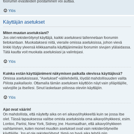
foorumin evästeiden poistaminen voi auttaa.
Ylös
Käyttäjän asetukset
Miten muutan asetuksiani?
Jos olet rekisteröitynyt käyttäjä, kaikki asetuksesi tallennetaan foorumin
tietokantaan. Muokataksesi niitä, vieraile omissa asetuksissa, johon vievä
linkki löytyy yleensä klikkaamalla käyttäjänimeäsi foorumin sivujen ylälaidassa.
Tätä kautta voit muokata asetuksiasi ja valintojasi.
Ylös
Kuinka estän käyttäjänimeni näkymisen paikalla olevissa käyttäjissä?
Omissa asetuksissasi, “Asetukset”-välilehdellä, löydät mahdollisuuden valita
Piilota paikallaolo
. Ottamalla tämän asetuksen käyttöön näyt vain ylläpitäjille,
valvojille ja itsellesi. Sinut lasketaan piilossa oleviin käyttäjiin.
Ylös
Ajat ovat väärin!
On mahdollista, että näytetty aika on eri aikavyöhykkeeltä kuin se jossa itse
olet. Tässä tapauksessa valitse omista asetuksista oma aikavyöhykkeesi, esim.
Lontoo, Pariisi, New York, Sidney, jne. Huomaathan, että aikavyöhykkeen
vaihtaminen, kuten monet muutkin asetukset ovat vain rekisteröityneille
käyttäjille. Jos et ole rekisteröitynyt, tämä on hyvä aika tehdä niin.