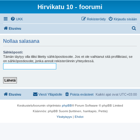
Hirvikatu 10 - foorumi
UKK
Rekisteröidy
Kirjaudu sisään
E
Etusivu
t
Nollaa salasana
s
i
Sähköposti:
Tämän täytyy olla tiliisi liitetty sähköpostiosoite. Jos et ole vaihtanut sitä profiilistasi, se
on sähköpostiosoite, jonka annoit rekisteröinnin yhteydessä.
Etusivu
Viesti Ylläpidolle
Poista evästeet
Kaikki ajat ovat
UTC+03:00
Keskustelufoorumin ohjelmisto
phpBB
® Forum Software © phpBB Limited
Käännös: phpBB Suomi (lurttinen, harritapio, Pettis)
Yksityisyys
|
Ehdot