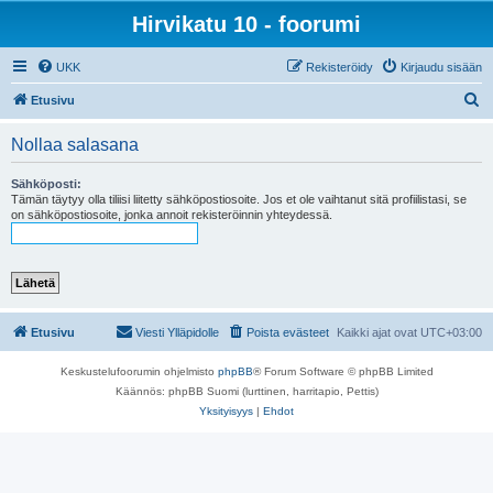
Hirvikatu 10 - foorumi
UKK
Rekisteröidy
Kirjaudu sisään
E
Etusivu
t
Nollaa salasana
s
i
Sähköposti:
Tämän täytyy olla tiliisi liitetty sähköpostiosoite. Jos et ole vaihtanut sitä profiilistasi, se
on sähköpostiosoite, jonka annoit rekisteröinnin yhteydessä.
Etusivu
Viesti Ylläpidolle
Poista evästeet
Kaikki ajat ovat
UTC+03:00
Keskustelufoorumin ohjelmisto
phpBB
® Forum Software © phpBB Limited
Käännös: phpBB Suomi (lurttinen, harritapio, Pettis)
Yksityisyys
|
Ehdot