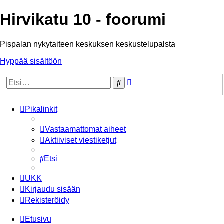
Hirvikatu 10 - foorumi
Pispalan nykytaiteen keskuksen keskustelupalsta
Hyppää sisältöön
Tarkennettu
Etsi
haku
Pikalinkit
Vastaamattomat aiheet
Aktiiviset viestiketjut
Etsi
UKK
Kirjaudu sisään
Rekisteröidy
Etusivu