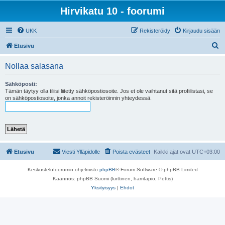
Hirvikatu 10 - foorumi
UKK
Rekisteröidy
Kirjaudu sisään
E
Etusivu
t
Nollaa salasana
s
i
Sähköposti:
Tämän täytyy olla tiliisi liitetty sähköpostiosoite. Jos et ole vaihtanut sitä profiilistasi, se
on sähköpostiosoite, jonka annoit rekisteröinnin yhteydessä.
Etusivu
Viesti Ylläpidolle
Poista evästeet
Kaikki ajat ovat
UTC+03:00
Keskustelufoorumin ohjelmisto
phpBB
® Forum Software © phpBB Limited
Käännös: phpBB Suomi (lurttinen, harritapio, Pettis)
Yksityisyys
|
Ehdot