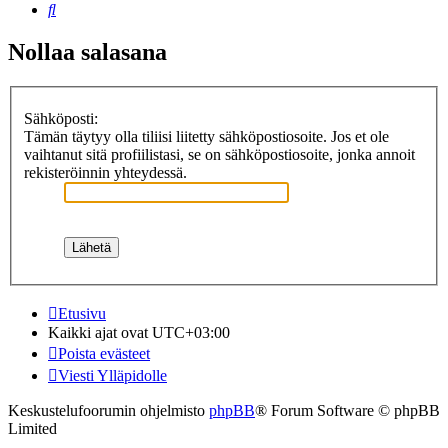
Etsi
Nollaa salasana
Sähköposti:
Tämän täytyy olla tiliisi liitetty sähköpostiosoite. Jos et ole
vaihtanut sitä profiilistasi, se on sähköpostiosoite, jonka annoit
rekisteröinnin yhteydessä.
Etusivu
Kaikki ajat ovat
UTC+03:00
Poista evästeet
Viesti Ylläpidolle
Keskustelufoorumin ohjelmisto
phpBB
® Forum Software © phpBB
Limited