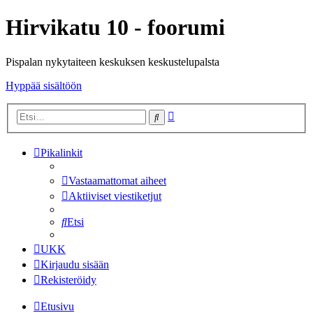
Hirvikatu 10 - foorumi
Pispalan nykytaiteen keskuksen keskustelupalsta
Hyppää sisältöön
Tarkennettu
Etsi
haku
Pikalinkit
Vastaamattomat aiheet
Aktiiviset viestiketjut
Etsi
UKK
Kirjaudu sisään
Rekisteröidy
Etusivu