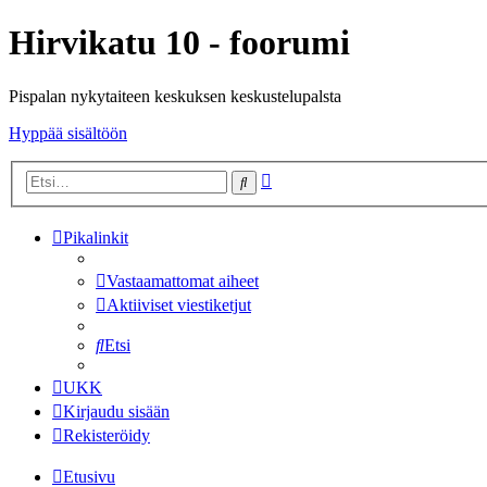
Hirvikatu 10 - foorumi
Pispalan nykytaiteen keskuksen keskustelupalsta
Hyppää sisältöön
Tarkennettu
Etsi
haku
Pikalinkit
Vastaamattomat aiheet
Aktiiviset viestiketjut
Etsi
UKK
Kirjaudu sisään
Rekisteröidy
Etusivu