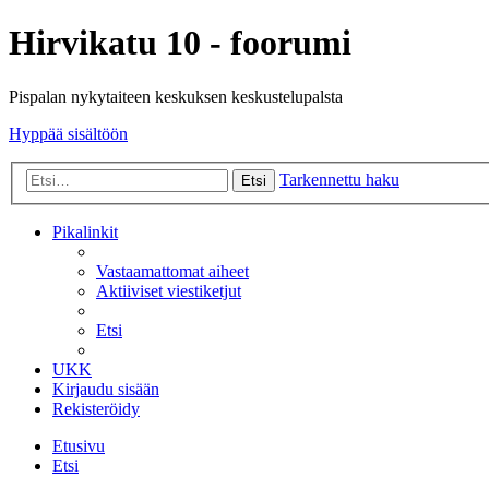
Hirvikatu 10 - foorumi
Pispalan nykytaiteen keskuksen keskustelupalsta
Hyppää sisältöön
Tarkennettu haku
Etsi
Pikalinkit
Vastaamattomat aiheet
Aktiiviset viestiketjut
Etsi
UKK
Kirjaudu sisään
Rekisteröidy
Etusivu
Etsi