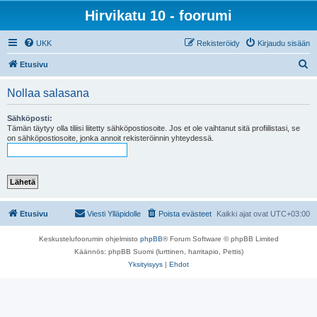
Hirvikatu 10 - foorumi
UKK
Rekisteröidy
Kirjaudu sisään
E
Etusivu
t
Nollaa salasana
s
i
Sähköposti:
Tämän täytyy olla tiliisi liitetty sähköpostiosoite. Jos et ole vaihtanut sitä profiilistasi, se
on sähköpostiosoite, jonka annoit rekisteröinnin yhteydessä.
Etusivu
Viesti Ylläpidolle
Poista evästeet
Kaikki ajat ovat
UTC+03:00
Keskustelufoorumin ohjelmisto
phpBB
® Forum Software © phpBB Limited
Käännös: phpBB Suomi (lurttinen, harritapio, Pettis)
Yksityisyys
|
Ehdot