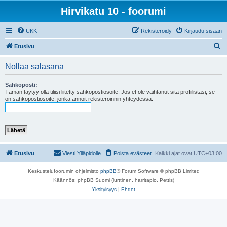
Hirvikatu 10 - foorumi
UKK
Rekisteröidy
Kirjaudu sisään
E
Etusivu
t
Nollaa salasana
s
i
Sähköposti:
Tämän täytyy olla tiliisi liitetty sähköpostiosoite. Jos et ole vaihtanut sitä profiilistasi, se
on sähköpostiosoite, jonka annoit rekisteröinnin yhteydessä.
Etusivu
Viesti Ylläpidolle
Poista evästeet
Kaikki ajat ovat
UTC+03:00
Keskustelufoorumin ohjelmisto
phpBB
® Forum Software © phpBB Limited
Käännös: phpBB Suomi (lurttinen, harritapio, Pettis)
Yksityisyys
|
Ehdot