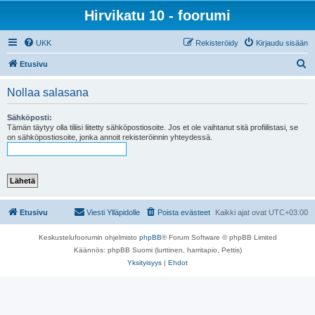
Hirvikatu 10 - foorumi
UKK
Rekisteröidy
Kirjaudu sisään
E
Etusivu
t
Nollaa salasana
s
i
Sähköposti:
Tämän täytyy olla tiliisi liitetty sähköpostiosoite. Jos et ole vaihtanut sitä profiilistasi, se
on sähköpostiosoite, jonka annoit rekisteröinnin yhteydessä.
Etusivu
Viesti Ylläpidolle
Poista evästeet
Kaikki ajat ovat
UTC+03:00
Keskustelufoorumin ohjelmisto
phpBB
® Forum Software © phpBB Limited
Käännös: phpBB Suomi (lurttinen, harritapio, Pettis)
Yksityisyys
|
Ehdot