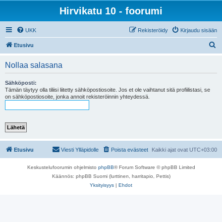
Hirvikatu 10 - foorumi
UKK
Rekisteröidy
Kirjaudu sisään
E
Etusivu
t
Nollaa salasana
s
i
Sähköposti:
Tämän täytyy olla tiliisi liitetty sähköpostiosoite. Jos et ole vaihtanut sitä profiilistasi, se
on sähköpostiosoite, jonka annoit rekisteröinnin yhteydessä.
Etusivu
Viesti Ylläpidolle
Poista evästeet
Kaikki ajat ovat
UTC+03:00
Keskustelufoorumin ohjelmisto
phpBB
® Forum Software © phpBB Limited
Käännös: phpBB Suomi (lurttinen, harritapio, Pettis)
Yksityisyys
|
Ehdot