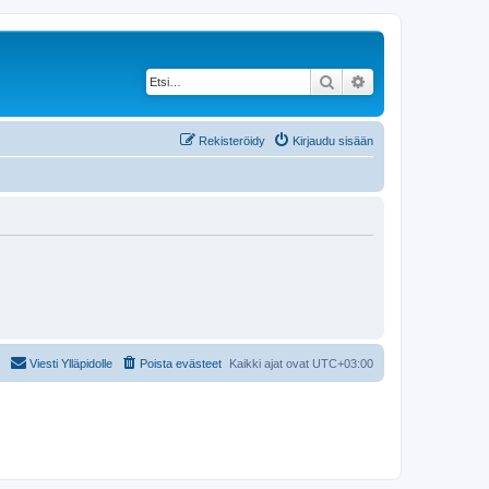
Etsi
Tarkennettu haku
Rekisteröidy
Kirjaudu sisään
Viesti Ylläpidolle
Poista evästeet
Kaikki ajat ovat
UTC+03:00