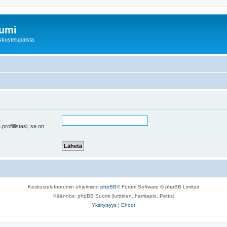
rumi
skustelupalsta
 profiilistasi, se on
Keskustelufoorumin ohjelmisto
phpBB
® Forum Software © phpBB Limited
Käännös: phpBB Suomi (lurttinen, harritapio, Pettis)
Yksityisyys
|
Ehdot