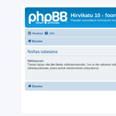
Hirvikatu 10 - foo
Pispalan nykytaiteen keskuksen ke
Pikalinkit
UKK
Etusivu
Nollaa salasana
Sähköposti:
Tämän täytyy olla tiliisi liitetty sähköpostiosoite. Jos et ole vaihtanut sitä
sähköpostiosoite, jonka annoit rekisteröinnin yhteydessä.
Etusivu