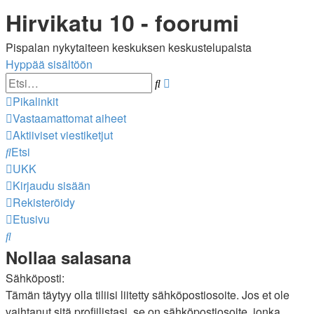
Hirvikatu 10 - foorumi
Pispalan nykytaiteen keskuksen keskustelupalsta
Hyppää sisältöön
Tarkennettu
Etsi
haku
Pikalinkit
Vastaamattomat aiheet
Aktiiviset viestiketjut
Etsi
UKK
Kirjaudu sisään
Rekisteröidy
Etusivu
Etsi
Nollaa salasana
Sähköposti:
Tämän täytyy olla tiliisi liitetty sähköpostiosoite. Jos et ole
vaihtanut sitä profiilistasi, se on sähköpostiosoite, jonka