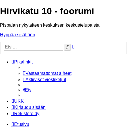
Hirvikatu 10 - foorumi
Pispalan nykytaiteen keskuksen keskustelupalsta
Hyppää sisältöön
Tarkennettu
Etsi
haku
Pikalinkit
Vastaamattomat aiheet
Aktiiviset viestiketjut
Etsi
UKK
Kirjaudu sisään
Rekisteröidy
Etusivu