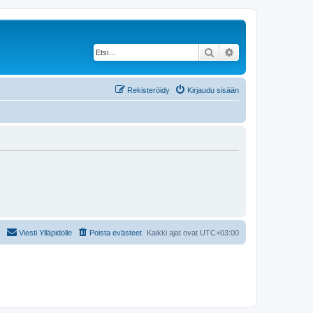
Etsi
Tarkennettu haku
Rekisteröidy
Kirjaudu sisään
Viesti Ylläpidolle
Poista evästeet
Kaikki ajat ovat
UTC+03:00