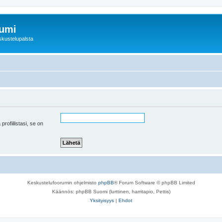
rumi
skustelupalsta
 profiilistasi, se on
Keskustelufoorumin ohjelmisto
phpBB
® Forum Software © phpBB Limited
Käännös: phpBB Suomi (lurttinen, harritapio, Pettis)
Yksityisyys
|
Ehdot