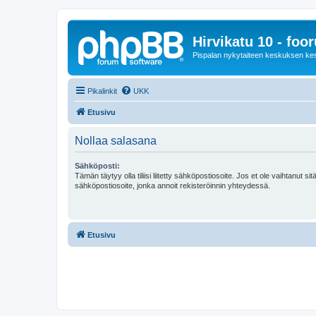
Hirvikatu 10 - foo
Pispalan nykytaiteen keskuksen ke
Pikalinkit
UKK
Etusivu
Nollaa salasana
Sähköposti:
Tämän täytyy olla tiliisi liitetty sähköpostiosoite. Jos et ole vaihtanut sitä
sähköpostiosoite, jonka annoit rekisteröinnin yhteydessä.
Etusivu