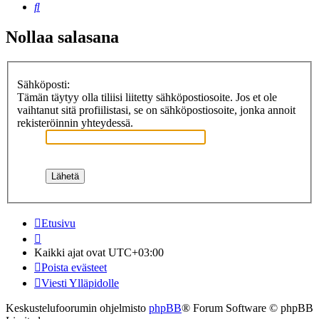
Etsi
Nollaa salasana
Sähköposti:
Tämän täytyy olla tiliisi liitetty sähköpostiosoite. Jos et ole
vaihtanut sitä profiilistasi, se on sähköpostiosoite, jonka annoit
rekisteröinnin yhteydessä.
Etusivu
Kaikki ajat ovat
UTC+03:00
Poista evästeet
Viesti Ylläpidolle
Keskustelufoorumin ohjelmisto
phpBB
® Forum Software © phpBB