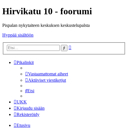
Hirvikatu 10 - foorumi
Pispalan nykytaiteen keskuksen keskustelupalsta
Hyppää sisältöön
Tarkennettu
Etsi
haku
Pikalinkit
Vastaamattomat aiheet
Aktiiviset viestiketjut
Etsi
UKK
Kirjaudu sisään
Rekisteröidy
Etusivu