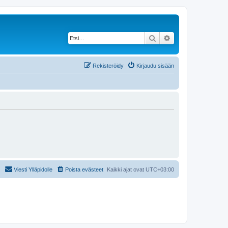
Etsi
Tarkennettu haku
Rekisteröidy
Kirjaudu sisään
Viesti Ylläpidolle
Poista evästeet
Kaikki ajat ovat
UTC+03:00