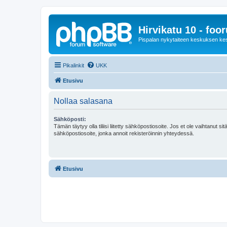
Hirvikatu 10 - foo
Pispalan nykytaiteen keskuksen ke
Pikalinkit
UKK
Etusivu
Nollaa salasana
Sähköposti:
Tämän täytyy olla tiliisi liitetty sähköpostiosoite. Jos et ole vaihtanut sitä
sähköpostiosoite, jonka annoit rekisteröinnin yhteydessä.
Etusivu