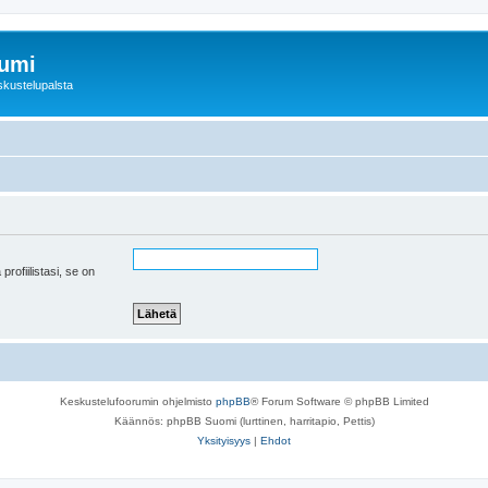
rumi
skustelupalsta
 profiilistasi, se on
Keskustelufoorumin ohjelmisto
phpBB
® Forum Software © phpBB Limited
Käännös: phpBB Suomi (lurttinen, harritapio, Pettis)
Yksityisyys
|
Ehdot