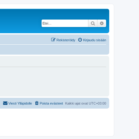
Etsi
Tarkennettu haku
Rekisteröidy
Kirjaudu sisään
Viesti Ylläpidolle
Poista evästeet
Kaikki ajat ovat
UTC+03:00