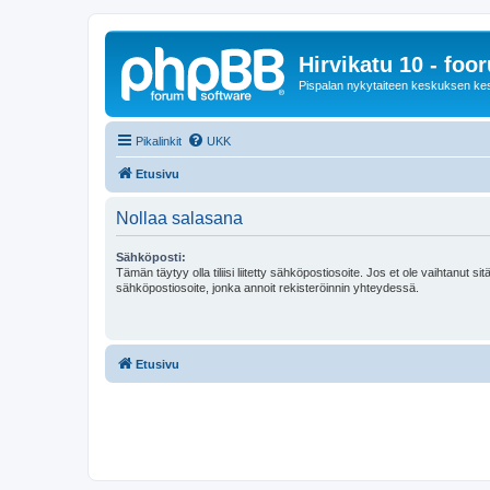
Hirvikatu 10 - foo
Pispalan nykytaiteen keskuksen ke
Pikalinkit
UKK
Etusivu
Nollaa salasana
Sähköposti:
Tämän täytyy olla tiliisi liitetty sähköpostiosoite. Jos et ole vaihtanut sitä
sähköpostiosoite, jonka annoit rekisteröinnin yhteydessä.
Etusivu