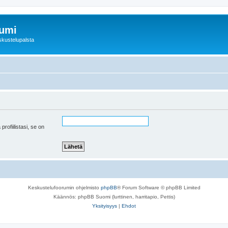
rumi
skustelupalsta
 profiilistasi, se on
Keskustelufoorumin ohjelmisto
phpBB
® Forum Software © phpBB Limited
Käännös: phpBB Suomi (lurttinen, harritapio, Pettis)
Yksityisyys
|
Ehdot