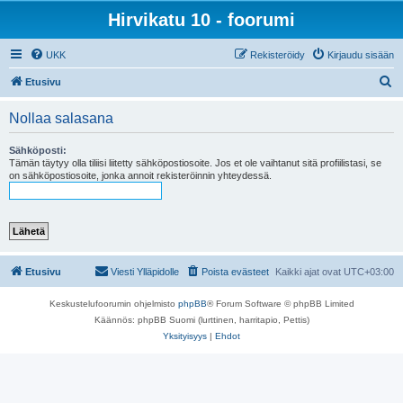
Hirvikatu 10 - foorumi
UKK
Rekisteröidy
Kirjaudu sisään
E
Etusivu
t
Nollaa salasana
s
i
Sähköposti:
Tämän täytyy olla tiliisi liitetty sähköpostiosoite. Jos et ole vaihtanut sitä profiilistasi, se
on sähköpostiosoite, jonka annoit rekisteröinnin yhteydessä.
Etusivu
Viesti Ylläpidolle
Poista evästeet
Kaikki ajat ovat
UTC+03:00
Keskustelufoorumin ohjelmisto
phpBB
® Forum Software © phpBB Limited
Käännös: phpBB Suomi (lurttinen, harritapio, Pettis)
Yksityisyys
|
Ehdot