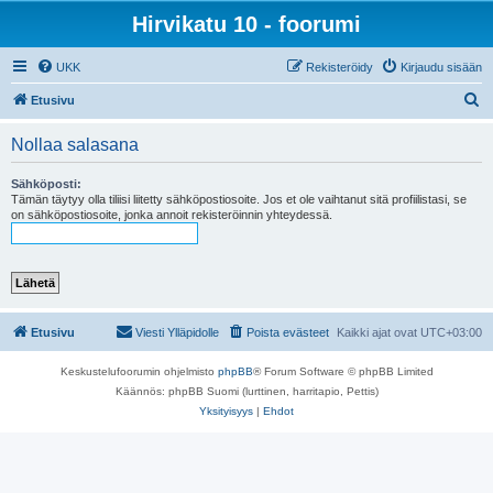
Hirvikatu 10 - foorumi
UKK
Rekisteröidy
Kirjaudu sisään
E
Etusivu
t
Nollaa salasana
s
i
Sähköposti:
Tämän täytyy olla tiliisi liitetty sähköpostiosoite. Jos et ole vaihtanut sitä profiilistasi, se
on sähköpostiosoite, jonka annoit rekisteröinnin yhteydessä.
Etusivu
Viesti Ylläpidolle
Poista evästeet
Kaikki ajat ovat
UTC+03:00
Keskustelufoorumin ohjelmisto
phpBB
® Forum Software © phpBB Limited
Käännös: phpBB Suomi (lurttinen, harritapio, Pettis)
Yksityisyys
|
Ehdot