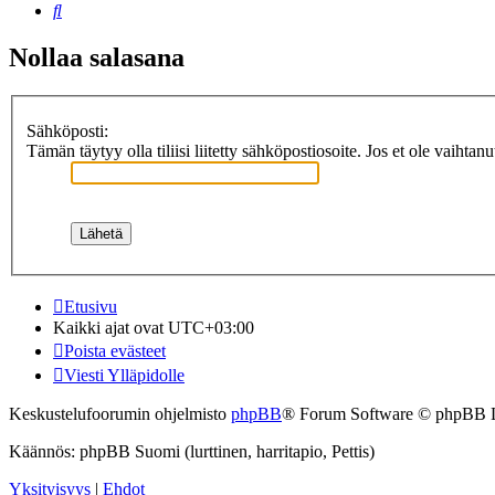
Etsi
Nollaa salasana
Sähköposti:
Tämän täytyy olla tiliisi liitetty sähköpostiosoite. Jos et ole vaihtan
Etusivu
Kaikki ajat ovat
UTC+03:00
Poista evästeet
Viesti Ylläpidolle
Keskustelufoorumin ohjelmisto
phpBB
® Forum Software © phpBB 
Käännös: phpBB Suomi (lurttinen, harritapio, Pettis)
Yksityisyys
|
Ehdot