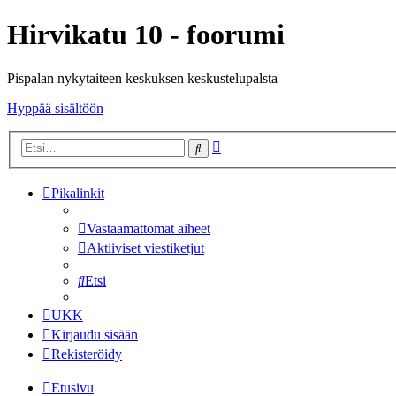
Hirvikatu 10 - foorumi
Pispalan nykytaiteen keskuksen keskustelupalsta
Hyppää sisältöön
Tarkennettu
Etsi
haku
Pikalinkit
Vastaamattomat aiheet
Aktiiviset viestiketjut
Etsi
UKK
Kirjaudu sisään
Rekisteröidy
Etusivu