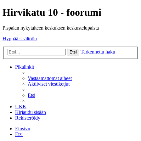
Hirvikatu 10 - foorumi
Pispalan nykytaiteen keskuksen keskustelupalsta
Hyppää sisältöön
Tarkennettu haku
Etsi
Pikalinkit
Vastaamattomat aiheet
Aktiiviset viestiketjut
Etsi
UKK
Kirjaudu sisään
Rekisteröidy
Etusivu
Etsi