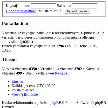
Käyttäjätunnus:
Salasana:
Unohdin salasanani
|
Muista minut
Paikallaolijat
Yhteensä
12
käyttäjää paikalla :: 0 rekisteröitynyttä, 0 piilossa ja 12
vierasta (Tieto perustuu viimeisen 5 minuutin aikana olleisiin
aktiivisiin käyttäjiin)
Eniten yhtaikaisia käyttäjiä on ollut
12963
kpl, 30 Heinä 2026,
13:16
Tilastot
Viestejä yhteensä
8350
• Viestiketjuja yhteensä
3702
• Käyttäjiä
yhteensä
499
• Uusin käyttäjä
wortychaos
Etusivu
Kaikki ajat ovat
UTC+03:00
Poista evästeet
Viesti Ylläpidolle
Keskustelufoorumin ohjelmisto
phpBB
® Forum Software © phpBB
Limited