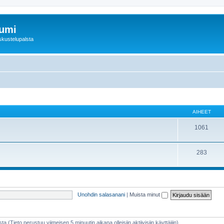
rumi
skustelupalsta
AIHEET
1061
283
Unohdin salasanani
|
Muista minut
sta (Tieto perustuu viimeisen 5 minuutin aikana olleisiin aktiivisiin käyttäjiin)