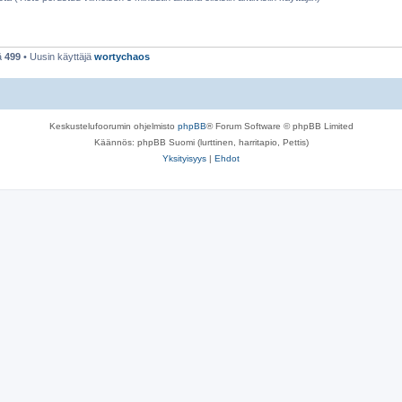
ä
499
• Uusin käyttäjä
wortychaos
Keskustelufoorumin ohjelmisto
phpBB
® Forum Software © phpBB Limited
Käännös: phpBB Suomi (lurttinen, harritapio, Pettis)
Yksityisyys
|
Ehdot