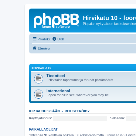
Hirvikatu 10 - foo
Pispalan nykytaiteen keskuksen ke
Pikalinkit
UKK
Etusivu
HIRVIKATU 10
Tiedotteet
- Hirvitalon tapahtumat ja tärkeät päivämäärät
International
- open for all to see, wherever you may be
KIRJAUDU SISÄÄN
•
REKISTERÖIDY
Käyttäjätunnus:
Salasana:
PAIKALLAOLIJAT
Yhteensä
91
käyttäjää paikalla :: 0 rekisteröitynyttä, 0 piilossa ja 91 viera