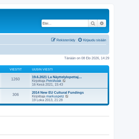
Etsi
Tarkennettu haku
Rekisteröidy
Kirjaudu sisään
Tänään on 08 Elo 2026, 14:29
VIESTIT
UUSIN VIESTI
19.6.2021 La Näyttelylopettaj…
1260
N
Kirjoittaja
PetriAslak
ä
16 Kesä 2021, 15:43
y
t
2014 New EU Cultural Fundings
306
ä
N
Kirjoittaja
markuspetz
u
ä
19 Loka 2013, 21:28
u
y
s
t
i
ä
n
u
v
u
i
s
e
i
s
n
t
v
i
i