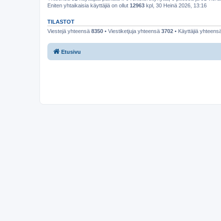
Eniten yhtaikaisia käyttäjiä on ollut
12963
kpl, 30 Heinä 2026, 13:16
TILASTOT
Viestejä yhteensä
8350
• Viestiketjuja yhteensä
3702
• Käyttäjiä yhteens
Etusivu