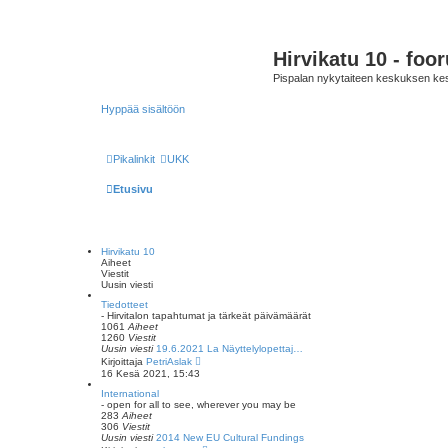
Hirvikatu 10 - foo
Pispalan nykytaiteen keskuksen ke
Hyppää sisältöön
Pikalinkit
UKK
Etusivu
Hirvikatu 10
Aiheet
Viestit
Uusin viesti
Tiedotteet
- Hirvitalon tapahtumat ja tärkeät päivämäärät
1061
Aiheet
1260
Viestit
Uusin viesti
19.6.2021 La Näyttelylopettaj…
N
Kirjoittaja
PetriAslak
ä
16 Kesä 2021, 15:43
y
t
International
ä
- open for all to see, wherever you may be
u
283
Aiheet
u
306
Viestit
s
Uusin viesti
2014 New EU Cultural Fundings
i
N