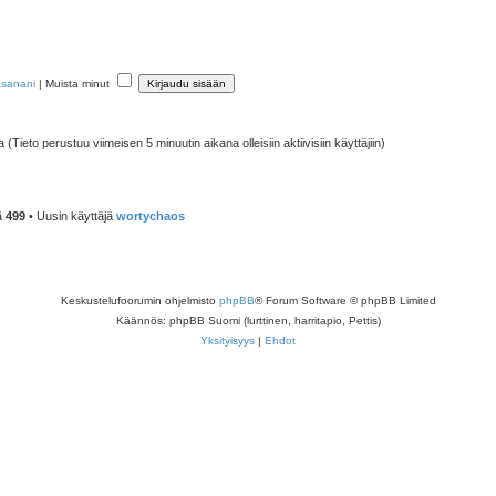
asanani
|
Muista minut
a (Tieto perustuu viimeisen 5 minuutin aikana olleisiin aktiivisiin käyttäjiin)
ä
499
• Uusin käyttäjä
wortychaos
Keskustelufoorumin ohjelmisto
phpBB
® Forum Software © phpBB Limited
Käännös: phpBB Suomi (lurttinen, harritapio, Pettis)
Yksityisyys
|
Ehdot