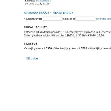
Kirjoittaja
markuspetz
n
ä
19 Loka 2013, 21:28
v
y
i
t
e
ä
KIRJAUDU SISÄÄN
•
REKISTERÖIDY
s
u
t
u
Käyttäjätunnus:
i
Salasana:
Unohdin sal
s
i
n
PAIKALLAOLIJAT
v
i
Yhteensä
18
käyttäjää paikalla :: 1 rekisteröitynyt, 0 piilossa ja 17 vierast
e
Eniten yhtaikaisia käyttäjiä on ollut
s
12963
kpl, 30 Heinä 2026, 13:16
t
i
TILASTOT
Viestejä yhteensä
8350
• Viestiketjuja yhteensä
3702
• Käyttäjiä yhteens
Etusivu