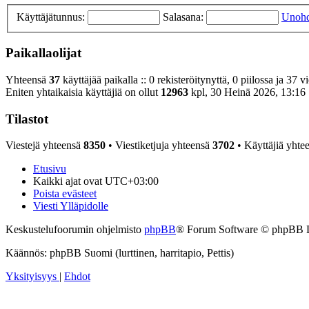
Käyttäjätunnus:
Salasana:
Unohd
Paikallaolijat
Yhteensä
37
käyttäjää paikalla :: 0 rekisteröitynyttä, 0 piilossa ja 37 v
Eniten yhtaikaisia käyttäjiä on ollut
12963
kpl, 30 Heinä 2026, 13:16
Tilastot
Viestejä yhteensä
8350
• Viestiketjuja yhteensä
3702
• Käyttäjiä yhte
Etusivu
Kaikki ajat ovat
UTC+03:00
Poista evästeet
Viesti Ylläpidolle
Keskustelufoorumin ohjelmisto
phpBB
® Forum Software © phpBB 
Käännös: phpBB Suomi (lurttinen, harritapio, Pettis)
Yksityisyys
|
Ehdot