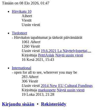
Tänään on 08 Elo 2026, 01:47
Hirvikatu 10
Aiheet
Viestit
Uusin viesti
Tiedotteet
- Hirvitalon tapahtumat ja tärkeät päivämäärät
1061
Aiheet
1260
Viestit
Uusin viesti
19.6.2021 La Näyttelylopettaj…
Kirjoittaja
PetriAslak
Näytä uusin viesti
16 Kesä 2021, 15:43
International
- open for all to see, wherever you may be
283
Aiheet
306
Viestit
Uusin viesti
2014 New EU Cultural Fundings
Kirjoittaja
markuspetz
Näytä uusin viesti
19 Loka 2013, 21:28
Kirjaudu sisään
•
Rekisteröidy