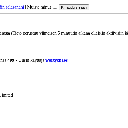
in salasanani
|
Muista minut
ierasta (Tieto perustuu viimeisen 5 minuutin aikana olleisiin aktiivisiin kä
ensä
499
• Uusin käyttäjä
wortychaos
Limited