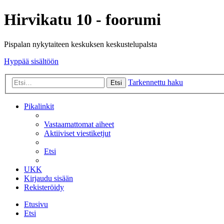
Hirvikatu 10 - foorumi
Pispalan nykytaiteen keskuksen keskustelupalsta
Hyppää sisältöön
Tarkennettu haku
Etsi
Pikalinkit
Vastaamattomat aiheet
Aktiiviset viestiketjut
Etsi
UKK
Kirjaudu sisään
Rekisteröidy
Etusivu
Etsi