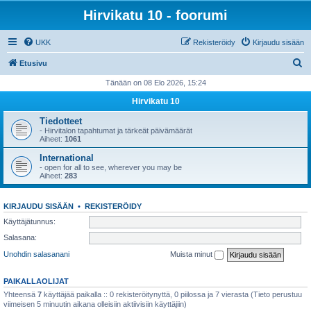
Hirvikatu 10 - foorumi
UKK
Rekisteröidy
Kirjaudu sisään
E
Etusivu
t
Tänään on 08 Elo 2026, 15:24
s
Hirvikatu 10
i
Tiedotteet
- Hirvitalon tapahtumat ja tärkeät päivämäärät
Aiheet:
1061
International
- open for all to see, wherever you may be
Aiheet:
283
KIRJAUDU SISÄÄN
•
REKISTERÖIDY
Käyttäjätunnus:
Salasana:
Unohdin salasanani
Muista minut
PAIKALLAOLIJAT
Yhteensä
7
käyttäjää paikalla :: 0 rekisteröitynyttä, 0 piilossa ja 7 vierasta (Tieto perustuu
viimeisen 5 minuutin aikana olleisiin aktiivisiin käyttäjiin)