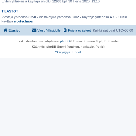
Eniten yhtaikaisia käyttäjiä on ollut
12963
kpl, 30 Heinä 2026, 13:16
TILASTOT
Viestejä yhteensä
8350
• Viestiketjuja yhteensä
3702
• Käyttäjiä yhteensä
499
• Uusin
käyttäjä
wortychaos
Etusivu
Viesti Ylläpidolle
Poista evästeet
Kaikki ajat ovat
UTC+03:00
Keskustelufoorumin ohjelmisto
phpBB
® Forum Software © phpBB Limited
Käännös: phpBB Suomi (lurttinen, harritapio, Pettis)
Yksityisyys
|
Ehdot