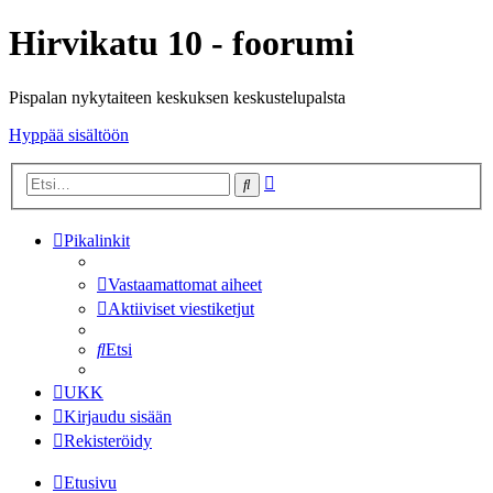
Hirvikatu 10 - foorumi
Pispalan nykytaiteen keskuksen keskustelupalsta
Hyppää sisältöön
Tarkennettu
Etsi
haku
Pikalinkit
Vastaamattomat aiheet
Aktiiviset viestiketjut
Etsi
UKK
Kirjaudu sisään
Rekisteröidy
Etusivu