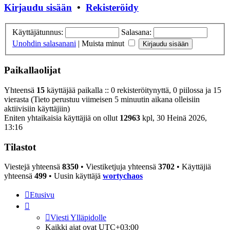
Kirjaudu sisään
•
Rekisteröidy
Käyttäjätunnus:
Salasana:
Unohdin salasanani
|
Muista minut
Paikallaolijat
Yhteensä
15
käyttäjää paikalla :: 0 rekisteröitynyttä, 0 piilossa ja 15
vierasta (Tieto perustuu viimeisen 5 minuutin aikana olleisiin
aktiivisiin käyttäjiin)
Eniten yhtaikaisia käyttäjiä on ollut
12963
kpl, 30 Heinä 2026,
13:16
Tilastot
Viestejä yhteensä
8350
• Viestiketjuja yhteensä
3702
• Käyttäjiä
yhteensä
499
• Uusin käyttäjä
wortychaos
Etusivu
Viesti Ylläpidolle
Kaikki ajat ovat
UTC+03:00