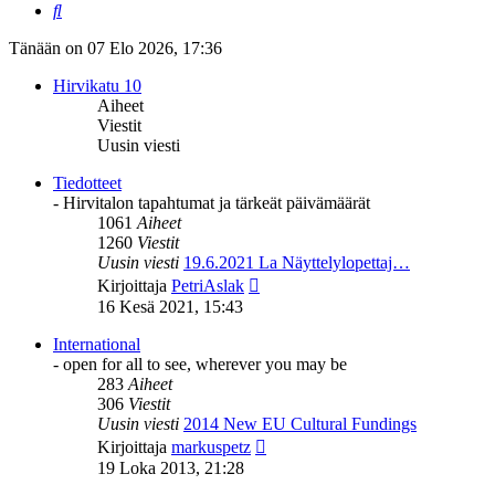
Etsi
Tänään on 07 Elo 2026, 17:36
Hirvikatu 10
Aiheet
Viestit
Uusin viesti
Tiedotteet
- Hirvitalon tapahtumat ja tärkeät päivämäärät
1061
Aiheet
1260
Viestit
Uusin viesti
19.6.2021 La Näyttelylopettaj…
Näytä
Kirjoittaja
PetriAslak
uusin
16 Kesä 2021, 15:43
viesti
International
- open for all to see, wherever you may be
283
Aiheet
306
Viestit
Uusin viesti
2014 New EU Cultural Fundings
Näytä
Kirjoittaja
markuspetz
uusin
19 Loka 2013, 21:28
viesti