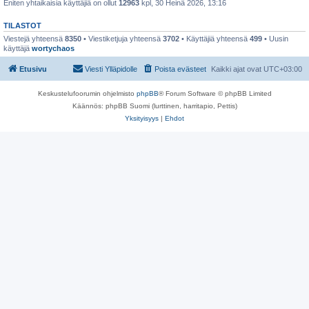
Eniten yhtaikaisia käyttäjiä on ollut
12963
kpl, 30 Heinä 2026, 13:16
TILASTOT
Viestejä yhteensä
8350
• Viestiketjuja yhteensä
3702
• Käyttäjiä yhteensä
499
• Uusin
käyttäjä
wortychaos
Etusivu
Viesti Ylläpidolle
Poista evästeet
Kaikki ajat ovat
UTC+03:00
Keskustelufoorumin ohjelmisto
phpBB
® Forum Software © phpBB Limited
Käännös: phpBB Suomi (lurttinen, harritapio, Pettis)
Yksityisyys
|
Ehdot