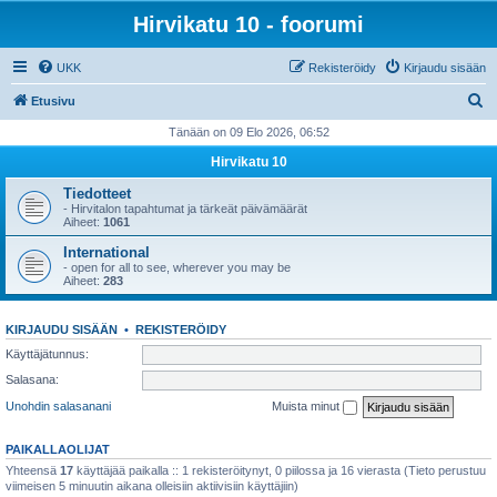
Hirvikatu 10 - foorumi
UKK
Rekisteröidy
Kirjaudu sisään
E
Etusivu
t
Tänään on 09 Elo 2026, 06:52
s
Hirvikatu 10
i
Tiedotteet
- Hirvitalon tapahtumat ja tärkeät päivämäärät
Aiheet:
1061
International
- open for all to see, wherever you may be
Aiheet:
283
KIRJAUDU SISÄÄN
•
REKISTERÖIDY
Käyttäjätunnus:
Salasana:
Unohdin salasanani
Muista minut
PAIKALLAOLIJAT
Yhteensä
17
käyttäjää paikalla :: 1 rekisteröitynyt, 0 piilossa ja 16 vierasta (Tieto perustuu
viimeisen 5 minuutin aikana olleisiin aktiivisiin käyttäjiin)