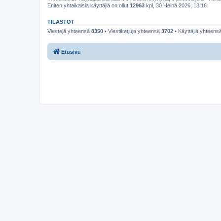
Eniten yhtaikaisia käyttäjiä on ollut
12963
kpl, 30 Heinä 2026, 13:16
TILASTOT
Viestejä yhteensä
8350
• Viestiketjuja yhteensä
3702
• Käyttäjiä yhteens
Etusivu