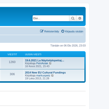
Etsi
Tarkennettu haku
Rekisteröidy
Kirjaudu sisään
Tänään on 06 Elo 2026, 23:03
VIESTIT
UUSIN VIESTI
19.6.2021 La Näyttelylopettaj…
1260
N
Kirjoittaja
PetriAslak
ä
16 Kesä 2021, 15:43
y
t
2014 New EU Cultural Fundings
306
ä
N
Kirjoittaja
markuspetz
u
ä
19 Loka 2013, 21:28
u
y
s
t
i
ä
n
u
v
u
i
s
e
i
s
n
t
v
i
i