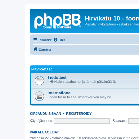
Hirvikatu 10 - foo
Pispalan nykytaiteen keskuksen ke
Pikalinkit
UKK
Etusivu
HIRVIKATU 10
Tiedotteet
- Hirvitalon tapahtumat ja tärkeät päivämäärät
International
- open for all to see, wherever you may be
KIRJAUDU SISÄÄN
•
REKISTERÖIDY
Käyttäjätunnus:
Salasana:
PAIKALLAOLIJAT
Yhteensä
27
käyttäjää paikalla :: 0 rekisteröitynyttä, 0 piilossa ja 27 viera