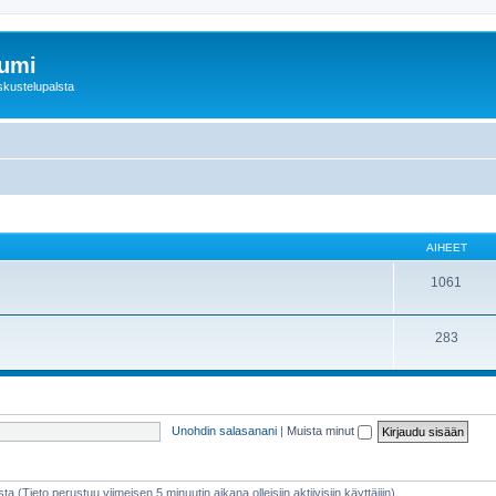
rumi
skustelupalsta
AIHEET
1061
283
Unohdin salasanani
|
Muista minut
sta (Tieto perustuu viimeisen 5 minuutin aikana olleisiin aktiivisiin käyttäjiin)