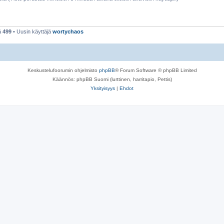
ä
499
• Uusin käyttäjä
wortychaos
Keskustelufoorumin ohjelmisto
phpBB
® Forum Software © phpBB Limited
Käännös: phpBB Suomi (lurttinen, harritapio, Pettis)
Yksityisyys
|
Ehdot