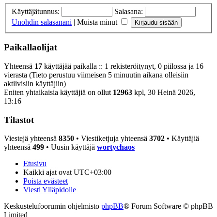
Käyttäjätunnus:
Salasana:
Unohdin salasanani
|
Muista minut
Paikallaolijat
Yhteensä
17
käyttäjää paikalla :: 1 rekisteröitynyt, 0 piilossa ja 16
vierasta (Tieto perustuu viimeisen 5 minuutin aikana olleisiin
aktiivisiin käyttäjiin)
Eniten yhtaikaisia käyttäjiä on ollut
12963
kpl, 30 Heinä 2026,
13:16
Tilastot
Viestejä yhteensä
8350
• Viestiketjuja yhteensä
3702
• Käyttäjiä
yhteensä
499
• Uusin käyttäjä
wortychaos
Etusivu
Kaikki ajat ovat
UTC+03:00
Poista evästeet
Viesti Ylläpidolle
Keskustelufoorumin ohjelmisto
phpBB
® Forum Software © phpBB
Limited