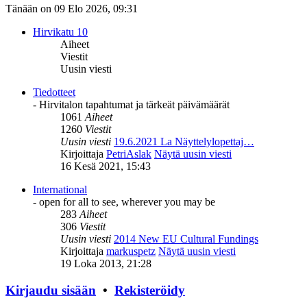
Tänään on 09 Elo 2026, 09:31
Hirvikatu 10
Aiheet
Viestit
Uusin viesti
Tiedotteet
- Hirvitalon tapahtumat ja tärkeät päivämäärät
1061
Aiheet
1260
Viestit
Uusin viesti
19.6.2021 La Näyttelylopettaj…
Kirjoittaja
PetriAslak
Näytä uusin viesti
16 Kesä 2021, 15:43
International
- open for all to see, wherever you may be
283
Aiheet
306
Viestit
Uusin viesti
2014 New EU Cultural Fundings
Kirjoittaja
markuspetz
Näytä uusin viesti
19 Loka 2013, 21:28
Kirjaudu sisään
•
Rekisteröidy