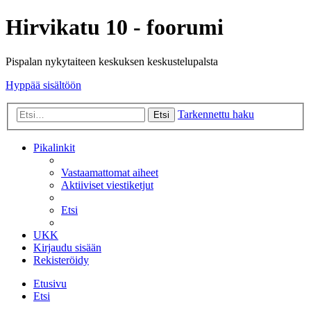
Hirvikatu 10 - foorumi
Pispalan nykytaiteen keskuksen keskustelupalsta
Hyppää sisältöön
Tarkennettu haku
Etsi
Pikalinkit
Vastaamattomat aiheet
Aktiiviset viestiketjut
Etsi
UKK
Kirjaudu sisään
Rekisteröidy
Etusivu
Etsi