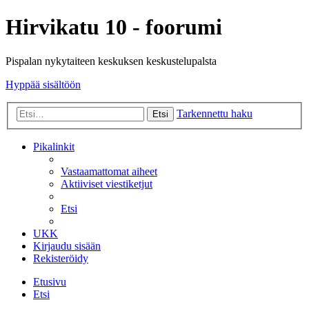
Hirvikatu 10 - foorumi
Pispalan nykytaiteen keskuksen keskustelupalsta
Hyppää sisältöön
Tarkennettu haku
Etsi
Pikalinkit
Vastaamattomat aiheet
Aktiiviset viestiketjut
Etsi
UKK
Kirjaudu sisään
Rekisteröidy
Etusivu
Etsi