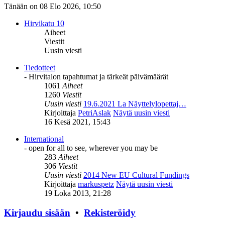
Tänään on 08 Elo 2026, 10:50
Hirvikatu 10
Aiheet
Viestit
Uusin viesti
Tiedotteet
- Hirvitalon tapahtumat ja tärkeät päivämäärät
1061
Aiheet
1260
Viestit
Uusin viesti
19.6.2021 La Näyttelylopettaj…
Kirjoittaja
PetriAslak
Näytä uusin viesti
16 Kesä 2021, 15:43
International
- open for all to see, wherever you may be
283
Aiheet
306
Viestit
Uusin viesti
2014 New EU Cultural Fundings
Kirjoittaja
markuspetz
Näytä uusin viesti
19 Loka 2013, 21:28
Kirjaudu sisään
•
Rekisteröidy