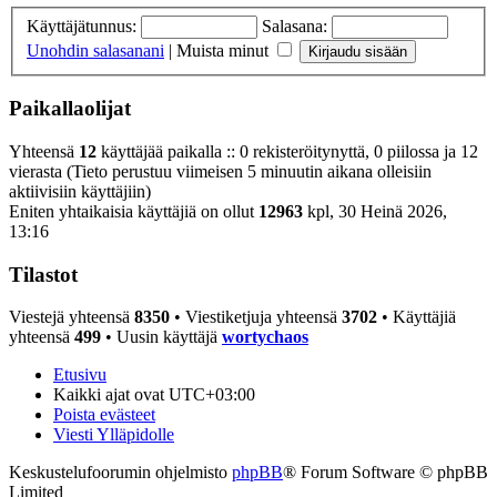
Käyttäjätunnus:
Salasana:
Unohdin salasanani
|
Muista minut
Paikallaolijat
Yhteensä
12
käyttäjää paikalla :: 0 rekisteröitynyttä, 0 piilossa ja 12
vierasta (Tieto perustuu viimeisen 5 minuutin aikana olleisiin
aktiivisiin käyttäjiin)
Eniten yhtaikaisia käyttäjiä on ollut
12963
kpl, 30 Heinä 2026,
13:16
Tilastot
Viestejä yhteensä
8350
• Viestiketjuja yhteensä
3702
• Käyttäjiä
yhteensä
499
• Uusin käyttäjä
wortychaos
Etusivu
Kaikki ajat ovat
UTC+03:00
Poista evästeet
Viesti Ylläpidolle
Keskustelufoorumin ohjelmisto
phpBB
® Forum Software © phpBB
Limited