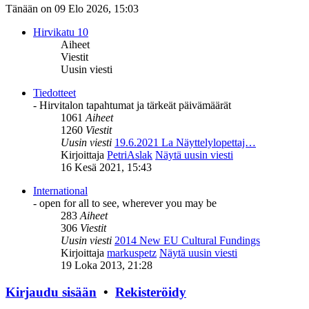
Tänään on 09 Elo 2026, 15:03
Hirvikatu 10
Aiheet
Viestit
Uusin viesti
Tiedotteet
- Hirvitalon tapahtumat ja tärkeät päivämäärät
1061
Aiheet
1260
Viestit
Uusin viesti
19.6.2021 La Näyttelylopettaj…
Kirjoittaja
PetriAslak
Näytä uusin viesti
16 Kesä 2021, 15:43
International
- open for all to see, wherever you may be
283
Aiheet
306
Viestit
Uusin viesti
2014 New EU Cultural Fundings
Kirjoittaja
markuspetz
Näytä uusin viesti
19 Loka 2013, 21:28
Kirjaudu sisään
•
Rekisteröidy