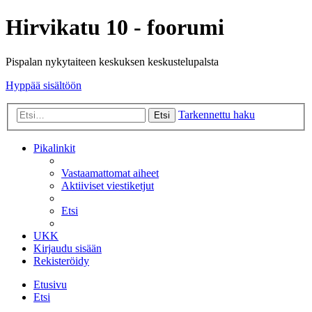
Hirvikatu 10 - foorumi
Pispalan nykytaiteen keskuksen keskustelupalsta
Hyppää sisältöön
Tarkennettu haku
Etsi
Pikalinkit
Vastaamattomat aiheet
Aktiiviset viestiketjut
Etsi
UKK
Kirjaudu sisään
Rekisteröidy
Etusivu
Etsi