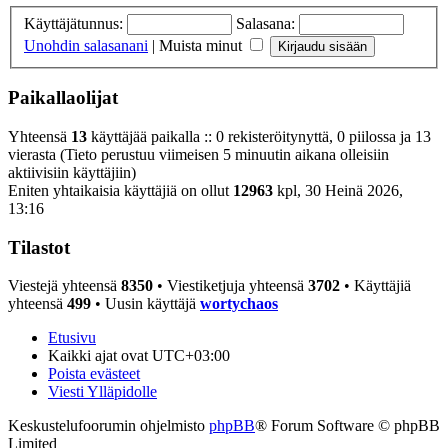
Käyttäjätunnus:
Salasana:
Unohdin salasanani
|
Muista minut
Paikallaolijat
Yhteensä
13
käyttäjää paikalla :: 0 rekisteröitynyttä, 0 piilossa ja 13
vierasta (Tieto perustuu viimeisen 5 minuutin aikana olleisiin
aktiivisiin käyttäjiin)
Eniten yhtaikaisia käyttäjiä on ollut
12963
kpl, 30 Heinä 2026,
13:16
Tilastot
Viestejä yhteensä
8350
• Viestiketjuja yhteensä
3702
• Käyttäjiä
yhteensä
499
• Uusin käyttäjä
wortychaos
Etusivu
Kaikki ajat ovat
UTC+03:00
Poista evästeet
Viesti Ylläpidolle
Keskustelufoorumin ohjelmisto
phpBB
® Forum Software © phpBB
Limited