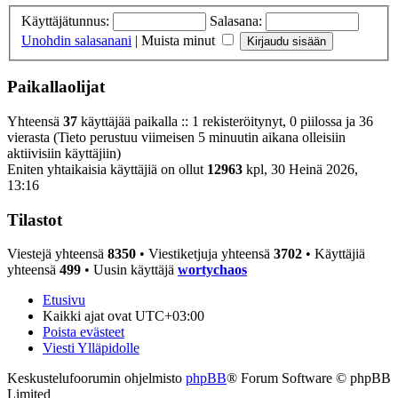
Käyttäjätunnus:
Salasana:
Unohdin salasanani
|
Muista minut
Paikallaolijat
Yhteensä
37
käyttäjää paikalla :: 1 rekisteröitynyt, 0 piilossa ja 36
vierasta (Tieto perustuu viimeisen 5 minuutin aikana olleisiin
aktiivisiin käyttäjiin)
Eniten yhtaikaisia käyttäjiä on ollut
12963
kpl, 30 Heinä 2026,
13:16
Tilastot
Viestejä yhteensä
8350
• Viestiketjuja yhteensä
3702
• Käyttäjiä
yhteensä
499
• Uusin käyttäjä
wortychaos
Etusivu
Kaikki ajat ovat
UTC+03:00
Poista evästeet
Viesti Ylläpidolle
Keskustelufoorumin ohjelmisto
phpBB
® Forum Software © phpBB
Limited