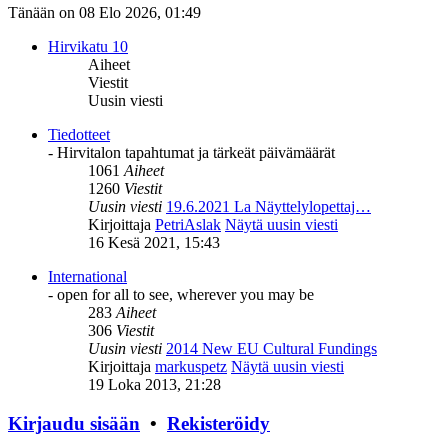
Tänään on 08 Elo 2026, 01:49
Hirvikatu 10
Aiheet
Viestit
Uusin viesti
Tiedotteet
- Hirvitalon tapahtumat ja tärkeät päivämäärät
1061
Aiheet
1260
Viestit
Uusin viesti
19.6.2021 La Näyttelylopettaj…
Kirjoittaja
PetriAslak
Näytä uusin viesti
16 Kesä 2021, 15:43
International
- open for all to see, wherever you may be
283
Aiheet
306
Viestit
Uusin viesti
2014 New EU Cultural Fundings
Kirjoittaja
markuspetz
Näytä uusin viesti
19 Loka 2013, 21:28
Kirjaudu sisään
•
Rekisteröidy