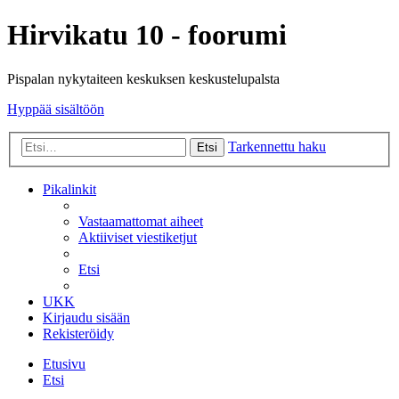
Hirvikatu 10 - foorumi
Pispalan nykytaiteen keskuksen keskustelupalsta
Hyppää sisältöön
Tarkennettu haku
Etsi
Pikalinkit
Vastaamattomat aiheet
Aktiiviset viestiketjut
Etsi
UKK
Kirjaudu sisään
Rekisteröidy
Etusivu
Etsi