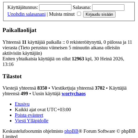
Käyttäjätunnus:
Salasana:
Unohdin salasanani
|
Muista minut
Paikallaolijat
Yhteensä
11
käyttäjää paikalla :: 0 rekisteröitynyttä, 0 piilossa ja 11
vierasta (Tieto perustuu viimeisen 5 minuutin aikana olleisiin
aktiivisiin käyttäjiin)
Eniten yhtaikaisia käyttäjiä on ollut
12963
kpl, 30 Heinä 2026,
13:16
Tilastot
Viestejä yhteensä
8350
• Viestiketjuja yhteensä
3702
• Käyttäjiä
yhteensä
499
• Uusin käyttäjä
wortychaos
Etusivu
Kaikki ajat ovat
UTC+03:00
Poista evästeet
Viesti Ylläpidolle
Keskustelufoorumin ohjelmisto
phpBB
® Forum Software © phpBB
Limited