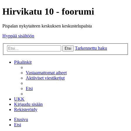
Hirvikatu 10 - foorumi
Pispalan nykytaiteen keskuksen keskustelupalsta
Hyppää sisältöön
Tarkennettu haku
Etsi
Pikalinkit
Vastaamattomat aiheet
Aktiiviset viestiketjut
Etsi
UKK
Kirjaudu sisään
Rekisteröidy
Etusivu
Etsi