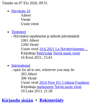
Tänään on 07 Elo 2026, 09:51
Hirvikatu 10
Aiheet
Viestit
Uusin viesti
Tiedotteet
- Hirvitalon tapahtumat ja tärkeät päivämäärät
1061
Aiheet
1260
Viestit
Uusin viesti
19.6.2021 La Näyttelylopettaj…
Kirjoittaja
PetriAslak
Näytä uusin viesti
16 Kesä 2021, 15:43
International
- open for all to see, wherever you may be
283
Aiheet
306
Viestit
Uusin viesti
2014 New EU Cultural Fundings
Kirjoittaja
markuspetz
Näytä uusin viesti
19 Loka 2013, 21:28
Kirjaudu sisään
•
Rekisteröidy