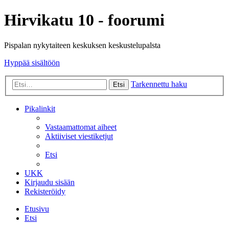
Hirvikatu 10 - foorumi
Pispalan nykytaiteen keskuksen keskustelupalsta
Hyppää sisältöön
Tarkennettu haku
Etsi
Pikalinkit
Vastaamattomat aiheet
Aktiiviset viestiketjut
Etsi
UKK
Kirjaudu sisään
Rekisteröidy
Etusivu
Etsi