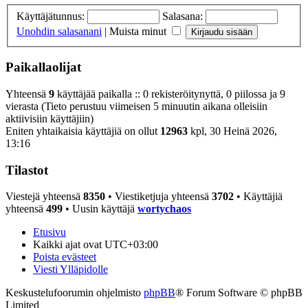
Käyttäjätunnus:
Salasana:
Unohdin salasanani
|
Muista minut
Paikallaolijat
Yhteensä
9
käyttäjää paikalla :: 0 rekisteröitynyttä, 0 piilossa ja 9
vierasta (Tieto perustuu viimeisen 5 minuutin aikana olleisiin
aktiivisiin käyttäjiin)
Eniten yhtaikaisia käyttäjiä on ollut
12963
kpl, 30 Heinä 2026,
13:16
Tilastot
Viestejä yhteensä
8350
• Viestiketjuja yhteensä
3702
• Käyttäjiä
yhteensä
499
• Uusin käyttäjä
wortychaos
Etusivu
Kaikki ajat ovat
UTC+03:00
Poista evästeet
Viesti Ylläpidolle
Keskustelufoorumin ohjelmisto
phpBB
® Forum Software © phpBB
Limited