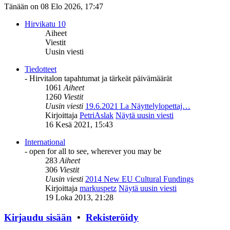
Tänään on 08 Elo 2026, 17:47
Hirvikatu 10
Aiheet
Viestit
Uusin viesti
Tiedotteet
- Hirvitalon tapahtumat ja tärkeät päivämäärät
1061
Aiheet
1260
Viestit
Uusin viesti
19.6.2021 La Näyttelylopettaj…
Kirjoittaja
PetriAslak
Näytä uusin viesti
16 Kesä 2021, 15:43
International
- open for all to see, wherever you may be
283
Aiheet
306
Viestit
Uusin viesti
2014 New EU Cultural Fundings
Kirjoittaja
markuspetz
Näytä uusin viesti
19 Loka 2013, 21:28
Kirjaudu sisään
•
Rekisteröidy