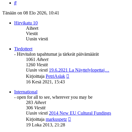
Etsi
Tänään on 08 Elo 2026, 10:41
Hirvikatu 10
Aiheet
Viestit
Uusin viesti
Tiedotteet
- Hirvitalon tapahtumat ja tärkeät päivämäärät
1061
Aiheet
1260
Viestit
Uusin viesti
19.6.2021 La Näyttelylopettaj…
Näytä
Kirjoittaja
PetriAslak
uusin
16 Kesä 2021, 15:43
viesti
International
- open for all to see, wherever you may be
283
Aiheet
306
Viestit
Uusin viesti
2014 New EU Cultural Fundings
Näytä
Kirjoittaja
markuspetz
uusin
19 Loka 2013, 21:28
viesti