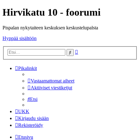
Hirvikatu 10 - foorumi
Pispalan nykytaiteen keskuksen keskustelupalsta
Hyppää sisältöön
Tarkennettu
Etsi
haku
Pikalinkit
Vastaamattomat aiheet
Aktiiviset viestiketjut
Etsi
UKK
Kirjaudu sisään
Rekisteröidy
Etusivu