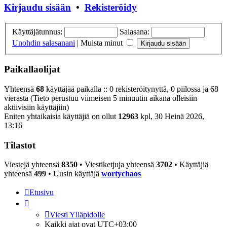
Kirjaudu sisään
•
Rekisteröidy
Käyttäjätunnus:
Salasana:
Unohdin salasanani
|
Muista minut
Paikallaolijat
Yhteensä
68
käyttäjää paikalla :: 0 rekisteröitynyttä, 0 piilossa ja 68
vierasta (Tieto perustuu viimeisen 5 minuutin aikana olleisiin
aktiivisiin käyttäjiin)
Eniten yhtaikaisia käyttäjiä on ollut
12963
kpl, 30 Heinä 2026,
13:16
Tilastot
Viestejä yhteensä
8350
• Viestiketjuja yhteensä
3702
• Käyttäjiä
yhteensä
499
• Uusin käyttäjä
wortychaos
Etusivu
Viesti Ylläpidolle
Kaikki ajat ovat
UTC+03:00