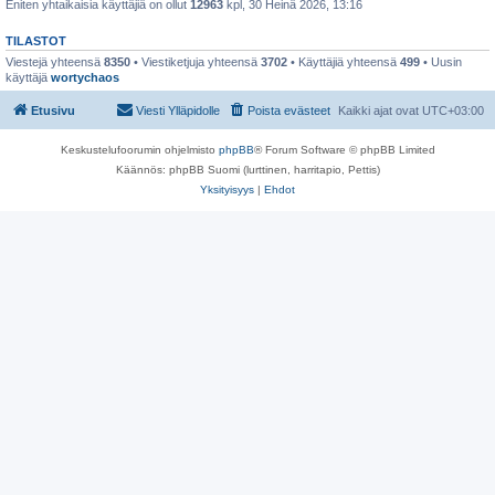
Eniten yhtaikaisia käyttäjiä on ollut
12963
kpl, 30 Heinä 2026, 13:16
TILASTOT
Viestejä yhteensä
8350
• Viestiketjuja yhteensä
3702
• Käyttäjiä yhteensä
499
• Uusin
käyttäjä
wortychaos
Etusivu
Viesti Ylläpidolle
Poista evästeet
Kaikki ajat ovat
UTC+03:00
Keskustelufoorumin ohjelmisto
phpBB
® Forum Software © phpBB Limited
Käännös: phpBB Suomi (lurttinen, harritapio, Pettis)
Yksityisyys
|
Ehdot