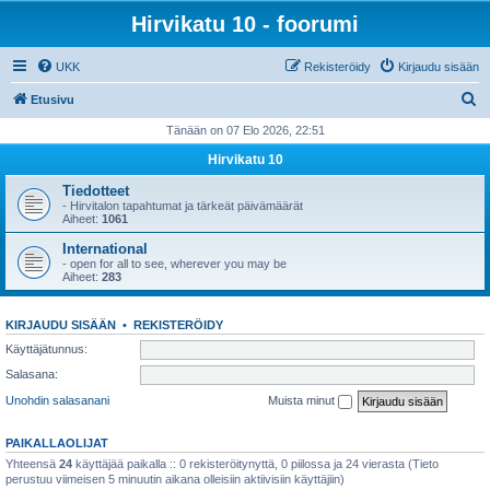
Hirvikatu 10 - foorumi
UKK
Rekisteröidy
Kirjaudu sisään
E
Etusivu
t
Tänään on 07 Elo 2026, 22:51
s
Hirvikatu 10
i
Tiedotteet
- Hirvitalon tapahtumat ja tärkeät päivämäärät
Aiheet:
1061
International
- open for all to see, wherever you may be
Aiheet:
283
KIRJAUDU SISÄÄN
•
REKISTERÖIDY
Käyttäjätunnus:
Salasana:
Unohdin salasanani
Muista minut
PAIKALLAOLIJAT
Yhteensä
24
käyttäjää paikalla :: 0 rekisteröitynyttä, 0 piilossa ja 24 vierasta (Tieto
perustuu viimeisen 5 minuutin aikana olleisiin aktiivisiin käyttäjiin)