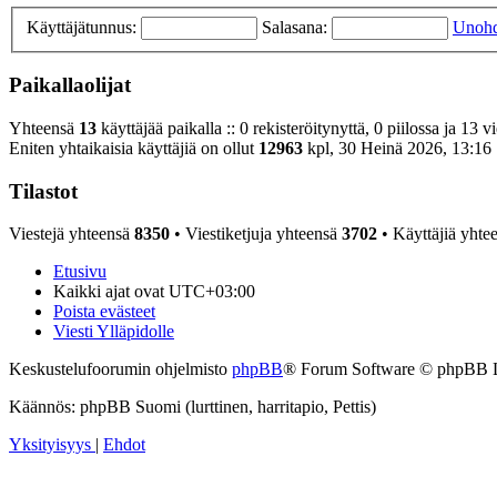
Käyttäjätunnus:
Salasana:
Unohd
Paikallaolijat
Yhteensä
13
käyttäjää paikalla :: 0 rekisteröitynyttä, 0 piilossa ja 13 v
Eniten yhtaikaisia käyttäjiä on ollut
12963
kpl, 30 Heinä 2026, 13:16
Tilastot
Viestejä yhteensä
8350
• Viestiketjuja yhteensä
3702
• Käyttäjiä yhte
Etusivu
Kaikki ajat ovat
UTC+03:00
Poista evästeet
Viesti Ylläpidolle
Keskustelufoorumin ohjelmisto
phpBB
® Forum Software © phpBB 
Käännös: phpBB Suomi (lurttinen, harritapio, Pettis)
Yksityisyys
|
Ehdot