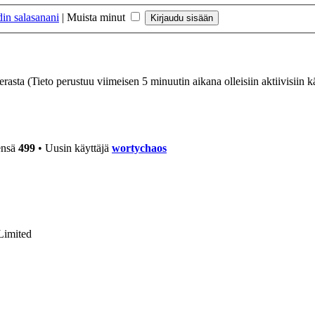
in salasanani
|
Muista minut
ierasta (Tieto perustuu viimeisen 5 minuutin aikana olleisiin aktiivisiin kä
ensä
499
• Uusin käyttäjä
wortychaos
Limited