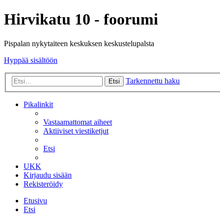
Hirvikatu 10 - foorumi
Pispalan nykytaiteen keskuksen keskustelupalsta
Hyppää sisältöön
Tarkennettu haku
Etsi
Pikalinkit
Vastaamattomat aiheet
Aktiiviset viestiketjut
Etsi
UKK
Kirjaudu sisään
Rekisteröidy
Etusivu
Etsi