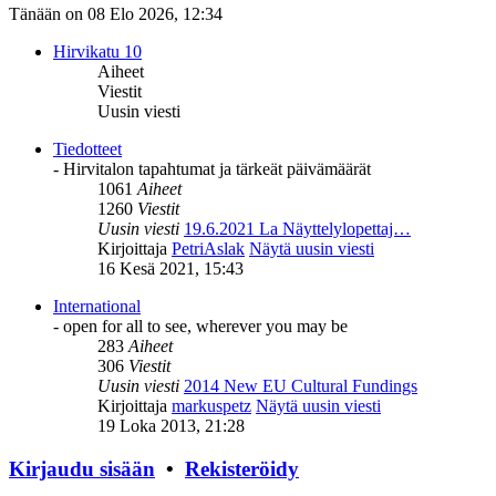
Tänään on 08 Elo 2026, 12:34
Hirvikatu 10
Aiheet
Viestit
Uusin viesti
Tiedotteet
- Hirvitalon tapahtumat ja tärkeät päivämäärät
1061
Aiheet
1260
Viestit
Uusin viesti
19.6.2021 La Näyttelylopettaj…
Kirjoittaja
PetriAslak
Näytä uusin viesti
16 Kesä 2021, 15:43
International
- open for all to see, wherever you may be
283
Aiheet
306
Viestit
Uusin viesti
2014 New EU Cultural Fundings
Kirjoittaja
markuspetz
Näytä uusin viesti
19 Loka 2013, 21:28
Kirjaudu sisään
•
Rekisteröidy