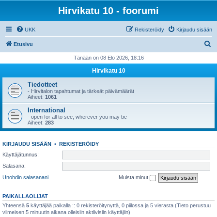
Hirvikatu 10 - foorumi
UKK
Rekisteröidy
Kirjaudu sisään
E
Etusivu
t
Tänään on 08 Elo 2026, 18:16
s
Hirvikatu 10
i
Tiedotteet
- Hirvitalon tapahtumat ja tärkeät päivämäärät
Aiheet:
1061
International
- open for all to see, wherever you may be
Aiheet:
283
KIRJAUDU SISÄÄN
•
REKISTERÖIDY
Käyttäjätunnus:
Salasana:
Unohdin salasanani
Muista minut
PAIKALLAOLIJAT
Yhteensä
5
käyttäjää paikalla :: 0 rekisteröitynyttä, 0 piilossa ja 5 vierasta (Tieto perustuu
viimeisen 5 minuutin aikana olleisiin aktiivisiin käyttäjiin)