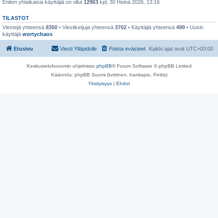
Eniten yhtaikaisia käyttäjiä on ollut
12963
kpl, 30 Heinä 2026, 13:16
TILASTOT
Viestejä yhteensä
8350
• Viestiketjuja yhteensä
3702
• Käyttäjiä yhteensä
499
• Uusin
käyttäjä
wortychaos
Etusivu
Viesti Ylläpidolle
Poista evästeet
Kaikki ajat ovat
UTC+03:00
Keskustelufoorumin ohjelmisto
phpBB
® Forum Software © phpBB Limited
Käännös: phpBB Suomi (lurttinen, harritapio, Pettis)
Yksityisyys
|
Ehdot